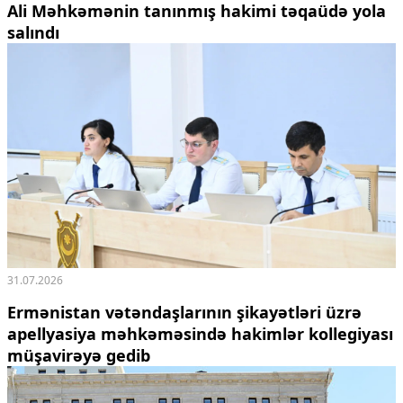
Ali Məhkəmənin tanınmış hakimi təqaüdə yola
salındı
31.07.2026
Ermənistan vətəndaşlarının şikayətləri üzrə
apellyasiya məhkəməsində hakimlər kollegiyası
müşavirəyə gedib