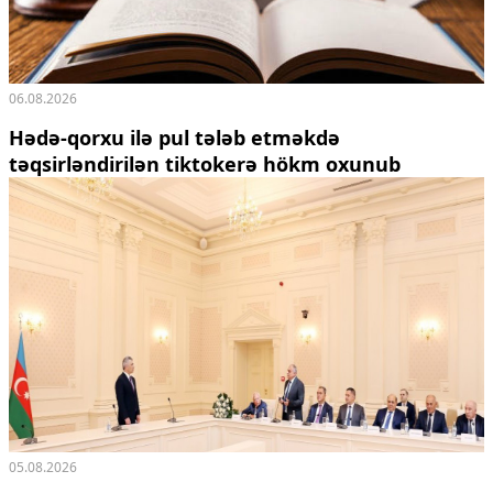
06.08.2026
Hədə-qorxu ilə pul tələb etməkdə
təqsirləndirilən tiktokerə hökm oxunub
05.08.2026