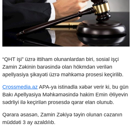
Çarpaz baxış
Təhlil
Siyasi
Geosiyasi
İqtisadi
Sosioloji
Araşdırma
Multimedia
“QHT işi” üzrə ittiham olunanlardan biri, sosial işçi
Zamin Zəkinin barəsində olan hökmdən verilən
Foto
apellyasiya şikayəti üzrə məhkəmə prosesi keçirilib.
Video
İnfoqrafika
Crossmedia.az
APA-ya istinadla xəbər verir ki, bu gün
Podcast
Bakı Apellyasiya Məhkəməsində hakim Emin Əliyevin
Humanitar
sədrliyi ilə keçirilən prosesdə qərar elan olunub.
Elm və təhsil
Qərara əsasən, Zamin Zəkiyə təyin olunan cəzanın
Mədəniyyət
müddəti 3 ay azaldılıb.
Diaspor
Yüksəliş hekayəsi