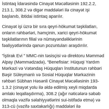
İstintaq İdarəsində Cinayət Məcəlləsinin 192.2.2,
Ekologiya
213.1, 308.2 və digər maddələri ilə cinayət işi
Zəfər - 5
Gənclər və İdman
başlanıb, ibtidai istintaq aparılır.
Media və QHT
Hadisə
Cinayət işi üzrə bir sıra qeyri-hökumət təşkilatları,
Sağlamlıq
onların rəhbərləri, həmçinin, xarici qeyri-hökumət
Sosium
təşkilatlarının filial və nümayəndəliklərinin
Mənəvi dəyərlər
fəaliyyətlərində qanun pozuntuları araşdırılır.
Texnologiya
Mətbuat-150
"İştirak Evi " MMC-nin təsisçisi və direktoru Məmməd
Alpay (Məmmədzadə), "Benefisiar: Hüquqi Yardım
Əlaqə
Mərkəzi və Vətəndaş Hüquqları İnstitutunun rəhbəri
Missiyamız
Bəşir Süleymanlı və Sosial Hüquqlar Mərkəzinin
rəhbəri Sübhan Həsənli Cinayət Məcəlləsinin 193-
1.3.2 (cinayət yolu ilə əldə edilmiş xeyli miqdarda
əmlakı leqallaşdırma), 308.2 (ağır nəticələrə səbəb
olmaqla vəzifə səlahiyyətlərini sui-istifadə etmə) və
313-cü (vəzifə saxtakarlığı) maddələri ilə