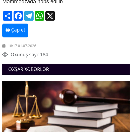
Məmmədzadə həbs edilib.
Share
Facebook
Telegram
WhatsApp
X
🖨 Çap et
18:17 01.07.2026
Oxunuş sayı: 184
OXŞAR XƏBƏRLƏR