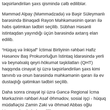
təqsirləndirilən şəxs qismində cəlb ediliblər.
Məmməd Alpay (Məmmədzadə) və Bəşir Süleymanlı
barəsində Binəqədi Rayon Məhkəməsinin qərarı ilə
həbs qətimkan tədbiri seçilib. Sübhan Həsənli
istintaqdan yayındığı üçün barəsində axtarış elan
edilib.
“Hüquq və İnkişaf” İctimai Birliyinin rəhbəri Hafiz
Həsənov Baş Prokurorluğun İstintaq İdarəsində yerli
və beynəlxalq qeyri-hökumət təşkilatları (QHT)
haqqında cinayət işi üzrə təqsirləndirilən şəxs kimi
tanınıb və onun barəsində məhkəmənin qərarı ilə ev
dustaqlığı qətimkan tədbiri seçilib.
Daha sonra cinayət işi üzrə Gəncə Regional İcma
Mərkəzinin rəhbəri Asəf Əhmədov, sosial işçi - hüquq
müdafiəçisi Zamin Zəki və Əhməd Abbas oğlu