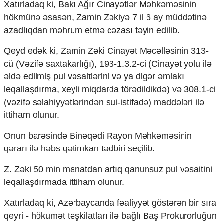
Xatırladaq ki, Bakı Ağır Cinayətlər Məhkəməsinin
Mədəniyyətimizin Zəfəri
Zəfər Diasporu
hökmünə əsasən, Zamin Zəkiyə 7 il 6 ay müddətinə
Səhiyyə
azadlıqdan məhrum etmə cəzası təyin edilib.
Ailə və uşaq
Turizm
Qeyd edək ki, Zamin Zəki Cinayət Məcəlləsinin 313-
cü (Vəzifə saxtakarlığı), 193-1.3.2-ci (Cinayət yolu ilə
İqtisadiyyat
əldə edilmiş pul vəsaitlərini və ya digər əmlakı
İqtisadi xəbərlər
leqallaşdırma, xeyli miqdarda törədildikdə) və 308.1-ci
Energetika
(vəzifə səlahiyyətlərindən sui-istifadə) maddələri ilə
Neft-qaz
ittiham olunur.
Əmək və sosial siyasət
Kənd təsərrüfatı
Onun barəsində Binəqədi Rayon Məhkəməsinin
Hərbi sənaye
qərarı ilə həbs qətimkan tədbiri seçilib.
Telekommunikasiya və nəqliyyat
COP29
Z. Zəki 50 min manatdan artıq qanunsuz pul vəsaitini
Cəmiyyət
leqallaşdırmada ittiham olunur.
Crossmedia.az - 1 yaş
Xatırladaq ki, Azərbaycanda fəaliyyət göstərən bir sıra
Siyasət
qeyri - hökumət təşkilatları ilə bağlı Baş Prokurorluğun
Məhkəmə və hüquq