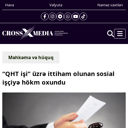
Hava
Valyuta
Namaz vaxtları
Prezidentin gündəliyi
Məhkəmə və hüquq
Gündəm
Dünya
“QHT işi” üzrə ittiham olunan sosial
Xarici xəbərlər
işçiyə hökm oxundu
Cənubi Qafqaz
Türk Dünyası
Yaxın Şərq
Avropa
Amerika
Asiya
Afrika