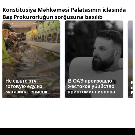
Konstitusiya Məhkəməsi Palatasının iclasında
Baş Prokurorluğun sorğusuna baxılıb
Не ешьте эту
В ОАЭ произошло
В
готовую еду из
жестокое убийство
п
магазина: список
криптомиллионера
К