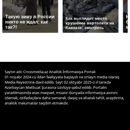
Такую зиму в России
Н
Как выглядит место
никто не ждал: как
б
крушение вертолета на
так?!
м
Кавказе: смотреть
Saytın adı: Crossmedia.az Analitik İnformasiya Portalı
01 noyabr 2024-cü ildən fəaliyyətə başlayıb və onlayn media olaraq
Media Reyestrinə daxil edilib. Sayt 02 oktyabr 2025-ci il tarixdə
Azərbaycan Mətbuat Şurasına üzvlüyə qəbul edilib. Portalın
yaradılmasında əsas məqsəd, müasir dünyada informasiya axınını
izləmək, istifadəçilərə daha səmərəli, dəqiq və əhatəli təhlil, araşdırma,
analitik məlumatlar təqdim etməkdir.