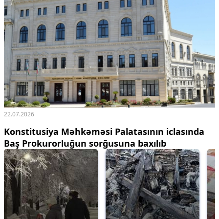
22.07.2026
Konstitusiya Məhkəməsi Palatasının iclasında
Baş Prokurorluğun sorğusuna baxılıb