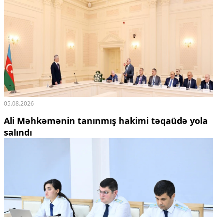
05.08.2026
Ali Məhkəmənin tanınmış hakimi təqaüdə yola
salındı