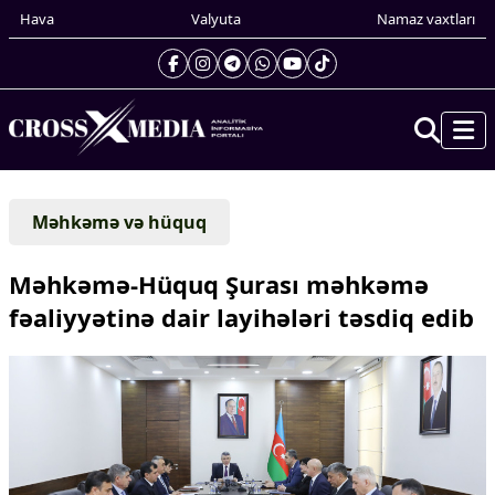
Hava
Valyuta
Namaz vaxtları
Prezidentin gündəliyi
Məhkəmə və hüquq
Gündəm
Dünya
Məhkəmə-Hüquq Şurası məhkəmə
Xarici xəbərlər
fəaliyyətinə dair layihələri təsdiq edib
Cənubi Qafqaz
Türk Dünyası
Yaxın Şərq
Avropa
Amerika
Asiya
Afrika