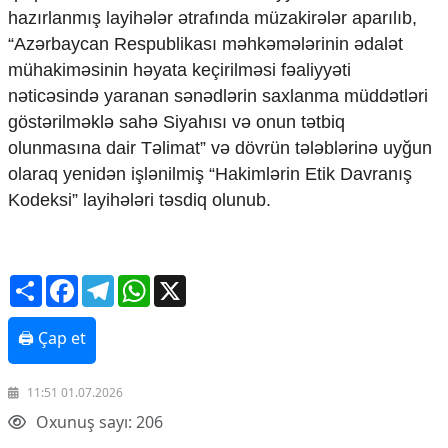
Mədəniyyətimizin Zəfəri
hazırlanmış layihələr ətrafında müzakirələr aparılıb,
Zəfər Diasporu
“Azərbaycan Respublikası məhkəmələrinin ədalət
Səhiyyə
mühakiməsinin həyata keçirilməsi fəaliyyəti
Ailə və uşaq
nəticəsində yaranan sənədlərin saxlanma müddətləri
Turizm
göstərilməklə sahə Siyahısı və onun tətbiq
İqtisadiyyat
olunmasına dair Təlimat” və dövrün tələblərinə uyğun
olaraq yenidən işlənilmiş “Hakimlərin Etik Davranış
İqtisadi xəbərlər
Energetika
Kodeksi” layihələri təsdiq olunub.
Neft-qaz
Əmək və sosial siyasət
Kənd təsərrüfatı
Share
Facebook
Telegram
WhatsApp
X
Hərbi sənaye
Telekommunikasiya və nəqliyyat
COP29
🖨 Çap et
Cəmiyyət
11:51 01.07.2026
Crossmedia.az - 1 yaş
Oxunuş sayı: 206
Siyasət
Məhkəmə və hüquq