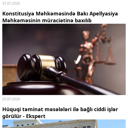
31.07.2026
Konstitusiya Məhkəməsində Bakı Apellyasiya
Məhkəməsinin müraciətinə baxılıb
25.07.2026
Hüquqi təminat məsələləri ilə bağlı ciddi işlər
görülür - Ekspert