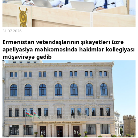
31.07.2026
Ermənistan vətəndaşlarının şikayətləri üzrə
apellyasiya məhkəməsində hakimlər kollegiyası
müşavirəyə gedib