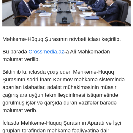
Çarpaz baxış
Təhlil
Siyasi
Geosiyasi
İqtisadi
Məhkəmə-Hüquq Şurasının növbəti iclası keçirilib.
Sosioloji
Araşdırma
Bu barədə
Crossmedia.az
-a Ali Məhkəmədən
Multimedia
məlumat verilib.
Foto
Bildirilib ki, iclasda çıxış edən Məhkəmə-Hüquq
Video
Şurasının sədri İnam Kərimov məhkəmə sistemində
İnfoqrafika
aparılan islahatlar, ədalət mühakiməsinin müasir
Podcast
çağırışlara uyğun təkmilləşdirilməsi istiqamətində
Humanitar
görülmüş işlər və qarşıda duran vəzifələr barədə
məlumat verib.
Elm və təhsil
Mədəniyyət
İclasda Məhkəmə-Hüquq Şurasının Aparatı və İşçi
Diaspor
Yüksəliş hekayəsi
qrupları tərəfindən məhkəmə fəaliyyətinə dair