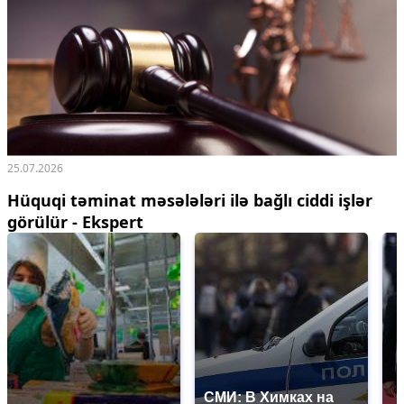
25.07.2026
Hüquqi təminat məsələləri ilə bağlı ciddi işlər
görülür - Ekspert
СМИ: В Химках на