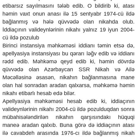
Mədəniyyətimizin Zəfəri
etibarsız sayılmasını tələb edib. O bildirib ki, atası
Zəfər Diasporu
həmin vaxt onun anası ilə 15 sentyabr 1974-cü ildə
Səhiyyə
bağlanmış və hələ qüvvədə olan nikahda olub.
Ailə və uşaq
İddiaçının valideynlərinin nikahı yalnız 19 iyun 2004-
Turizm
cü ildə pozulub
İqtisadiyyat
Birinci instansiya məhkəməsi iddianı təmin etsə də,
İqtisadi xəbərlər
apellyasiya instansiyası bu qərarı ləğv edib və iddianı
Energetika
rədd edib. Məhkəmə qeyd edib ki, həmin dövrdə
Neft-qaz
qüvvədə olan Azərbaycan SSR Nikah və Ailə
Əmək və sosial siyasət
Məcəlləsinə əsasən, nikahın bağlanmasına mane
Kənd təsərrüfatı
olan hal sonradan aradan qalxarsa, məhkəmə həmin
Hərbi sənaye
nikahı etibarlı hesab edə bilər.
Telekommunikasiya və nəqliyyat
COP29
Apellyasiya məhkəməsi hesab edib ki, iddiaçının
valideynlərinin nikahı 2004-cü ildə pozulduqdan sonra
Cəmiyyət
mübahisələndirilən nikahın qarşısındakı hüquqi
Crossmedia.az - 1 yaş
maneə aradan qalxıb. Buna görə də iddiaçının atası
Siyasət
ilə cavabdeh arasında 1976-cı ildə bağlanmış nikah
Məhkəmə və hüquq