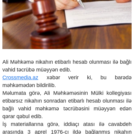
Çarpaz baxış
Təhlil
Siyasi
Geosiyasi
İqtisadi
Sosioloji
Araşdırma
Multimedia
Ali Məhkəmə nikahın etibarlı hesab olunması ilə bağlı
Foto
vahid təcrübə müəyyən edib.
Video
Crossmedia.az
xəbər verir ki, bu barədə
İnfoqrafika
məhkəmədən bildirilib.
Podcast
Məlumata görə, Ali Məhkəməsinin Mülki kollegiyası
Humanitar
etibarsız nikahın sonradan etibarlı hesab olunması ilə
bağlı vahid məhkəmə təcrübəsini müəyyən edən
Elm və təhsil
qərar qəbul edib.
Mədəniyyət
İş materiallarına görə, iddiaçı atası ilə cavabdeh
Diaspor
Yüksəliş hekayəsi
arasında 3 aprel 1976-cı ildə bağlanmış nikahın