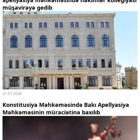
apellyasiya məhkəməsində hakimlər kollegiyası
müşavirəyə gedib
31.07.2026
Konstitusiya Məhkəməsində Bakı Apellyasiya
Məhkəməsinin müraciətinə baxılıb