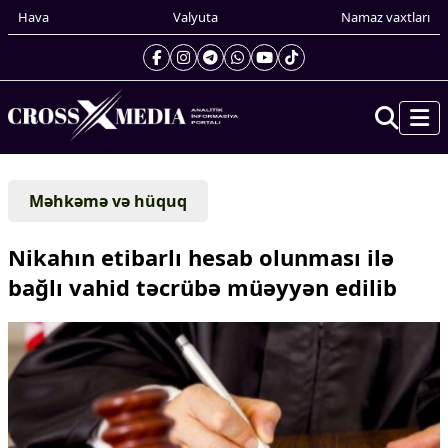
Hava
Valyuta
Namaz vaxtları
Prezidentin gündəliyi
Məhkəmə və hüquq
Gündəm
Dünya
Nikahın etibarlı hesab olunması ilə
Xarici xəbərlər
bağlı vahid təcrübə müəyyən edilib
Cənubi Qafqaz
Türk Dünyası
Yaxın Şərq
Avropa
Amerika
Asiya
Afrika