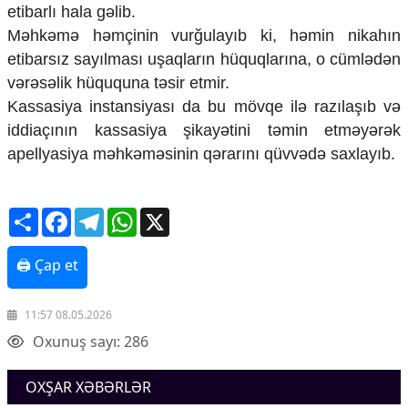
etibarlı hala gəlib.
Ekologiya
Məhkəmə həmçinin vurğulayıb ki, həmin nikahın
Zəfər - 5
Gənclər və İdman
etibarsız sayılması uşaqların hüquqlarına, o cümlədən
Media və QHT
vərəsəlik hüququna təsir etmir.
Hadisə
Kassasiya instansiyası da bu mövqe ilə razılaşıb və
Sağlamlıq
iddiaçının kassasiya şikayətini təmin etməyərək
Sosium
apellyasiya məhkəməsinin qərarını qüvvədə saxlayıb.
Mənəvi dəyərlər
Texnologiya
Mətbuat-150
Share
Facebook
Telegram
WhatsApp
X
Əlaqə
🖨 Çap et
Missiyamız
11:57 08.05.2026
Oxunuş sayı: 286
OXŞAR XƏBƏRLƏR