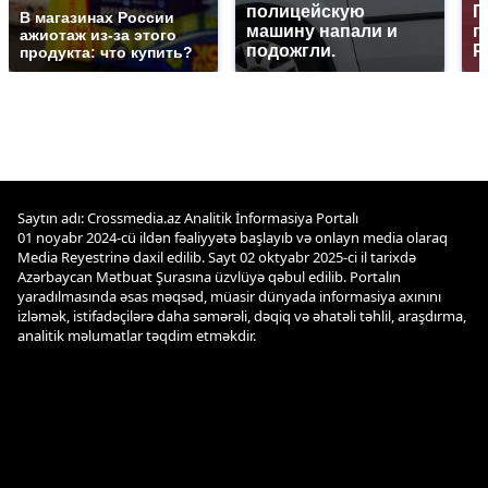
полицейскую
Г
В магазинах России
машину напали и
п
ажиотаж из-за этого
подожгли.
Р
продукта: что купить?
Saytın adı: Crossmedia.az Analitik İnformasiya Portalı
01 noyabr 2024-cü ildən fəaliyyətə başlayıb və onlayn media olaraq
Media Reyestrinə daxil edilib. Sayt 02 oktyabr 2025-ci il tarixdə
Azərbaycan Mətbuat Şurasına üzvlüyə qəbul edilib. Portalın
yaradılmasında əsas məqsəd, müasir dünyada informasiya axınını
izləmək, istifadəçilərə daha səmərəli, dəqiq və əhatəli təhlil, araşdırma,
analitik məlumatlar təqdim etməkdir.