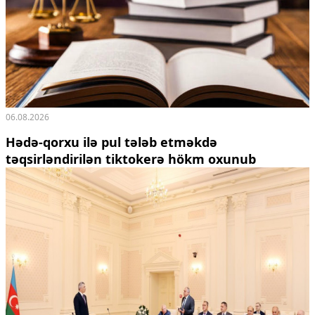
06.08.2026
Hədə-qorxu ilə pul tələb etməkdə
təqsirləndirilən tiktokerə hökm oxunub