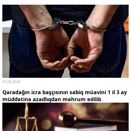
07.08.2026
Qaradağın icra başçısının sabiq müavini 1 il 3 ay
müddətinə azadlıqdan məhrum edilib