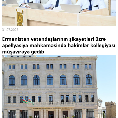
31.07.2026
Ermənistan vətəndaşlarının şikayətləri üzrə
apellyasiya məhkəməsində hakimlər kollegiyası
müşavirəyə gedib