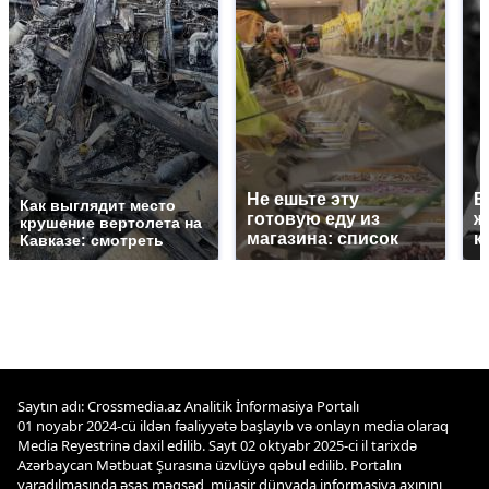
Не ешьте эту
В
Как выглядит место
готовую еду из
ж
крушение вертолета на
магазина: список
к
Кавказе: смотреть
Saytın adı: Crossmedia.az Analitik İnformasiya Portalı
01 noyabr 2024-cü ildən fəaliyyətə başlayıb və onlayn media olaraq
Media Reyestrinə daxil edilib. Sayt 02 oktyabr 2025-ci il tarixdə
Azərbaycan Mətbuat Şurasına üzvlüyə qəbul edilib. Portalın
yaradılmasında əsas məqsəd, müasir dünyada informasiya axınını