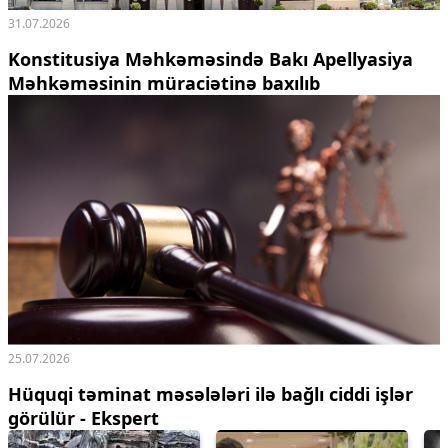
31.07.2026
Konstitusiya Məhkəməsində Bakı Apellyasiya
Məhkəməsinin müraciətinə baxılıb
25.07.2026
Hüquqi təminat məsələləri ilə bağlı ciddi işlər
görülür - Ekspert