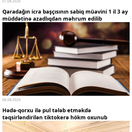
07.08.2026
Qaradağın icra başçısının sabiq müavini 1 il 3 ay
müddətinə azadlıqdan məhrum edilib
06.08.2026
Hədə-qorxu ilə pul tələb etməkdə
təqsirləndirilən tiktokerə hökm oxunub