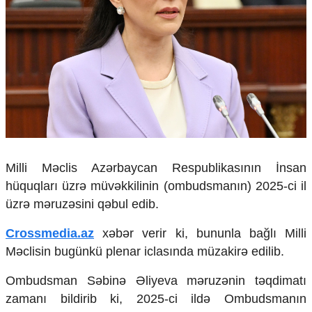
Çarpaz baxış
Təhlil
Siyasi
Geosiyasi
İqtisadi
Sosioloji
Araşdırma
Multimedia
Foto
Milli Məclis Azərbaycan Respublikasının İnsan
Video
hüquqları üzrə müvəkkilinin (ombudsmanın) 2025-ci il
İnfoqrafika
üzrə məruzəsini qəbul edib.
Podcast
Crossmedia.az
xəbər verir ki, bununla bağlı Milli
Humanitar
Məclisin bugünkü plenar iclasında müzakirə edilib.
Elm və təhsil
Mədəniyyət
Ombudsman Səbinə Əliyeva məruzənin təqdimatı
Diaspor
zamanı bildirib ki, 2025-ci ildə Ombudsmanın
Yüksəliş hekayəsi