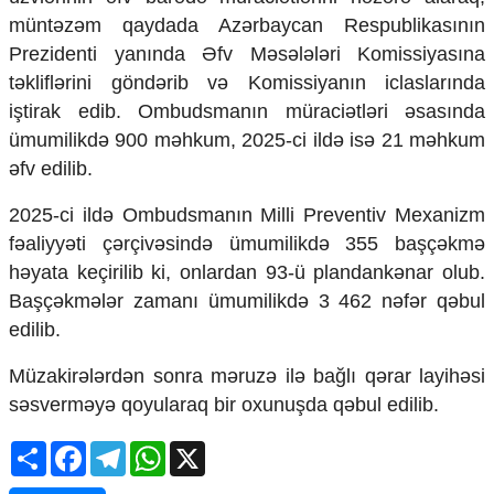
Ekologiya
müntəzəm qaydada Azərbaycan Respublikasının
Zəfər - 5
Prezidenti yanında Əfv Məsələləri Komissiyasına
Gənclər və İdman
təkliflərini göndərib və Komissiyanın iclaslarında
Media və QHT
iştirak edib. Ombudsmanın müraciətləri əsasında
Hadisə
ümumilikdə 900 məhkum, 2025-ci ildə isə 21 məhkum
Sağlamlıq
Sosium
əfv edilib.
Mənəvi dəyərlər
2025-ci ildə Ombudsmanın Milli Preventiv Mexanizm
Texnologiya
Mətbuat-150
fəaliyyəti çərçivəsində ümumilikdə 355 başçəkmə
həyata keçirilib ki, onlardan 93-ü plandankənar olub.
Əlaqə
Başçəkmələr zamanı ümumilikdə 3 462 nəfər qəbul
Missiyamız
edilib.
Müzakirələrdən sonra məruzə ilə bağlı qərar layihəsi
səsverməyə qoyularaq bir oxunuşda qəbul edilib.
Share
Facebook
Telegram
WhatsApp
X