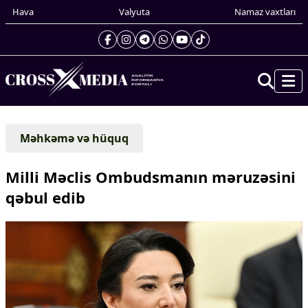
Hava
Valyuta
Namaz vaxtları
Prezidentin gündəliyi
Məhkəmə və hüquq
Gündəm
Dünya
Milli Məclis Ombudsmanın məruzəsini
Xarici xəbərlər
qəbul edib
Cənubi Qafqaz
Türk Dünyası
Yaxın Şərq
Avropa
Amerika
Asiya
Afrika