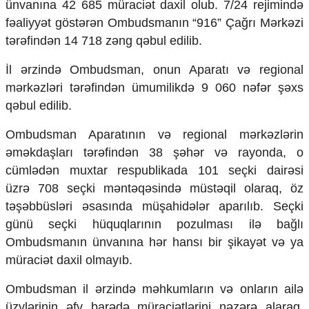
ünvanına 42 685 müraciət daxil olub. 7/24 rejimində
Mədəniyyətimizin Zəfəri
fəaliyyət göstərən Ombudsmanın “916” Çağrı Mərkəzi
Zəfər Diasporu
Səhiyyə
tərəfindən 14 718 zəng qəbul edilib.
Ailə və uşaq
Turizm
İl ərzində Ombudsman, onun Aparatı və regional
mərkəzləri tərəfindən ümumilikdə 9 060 nəfər şəxs
İqtisadiyyat
qəbul edilib.
İqtisadi xəbərlər
Ombudsman Aparatının və regional mərkəzlərin
Energetika
Neft-qaz
əməkdaşları tərəfindən 38 şəhər və rayonda, o
Əmək və sosial siyasət
cümlədən muxtar respublikada 101 seçki dairəsi
Kənd təsərrüfatı
üzrə 708 seçki məntəqəsində müstəqil olaraq, öz
Hərbi sənaye
təşəbbüsləri əsasında müşahidələr aparılıb. Seçki
Telekommunikasiya və nəqliyyat
günü seçki hüquqlarının pozulması ilə bağlı
COP29
Ombudsmanın ünvanına hər hansı bir şikayət və ya
Cəmiyyət
müraciət daxil olmayıb.
Crossmedia.az - 1 yaş
Ombudsman il ərzində məhkumların və onların ailə
Siyasət
üzvlərinin əfv barədə müraciətlərini nəzərə alaraq,
Məhkəmə və hüquq