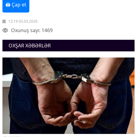
🖨 Çap et
12:19 03.03.2026
Oxunuş sayı: 1469
OXŞAR XƏBƏRLƏR