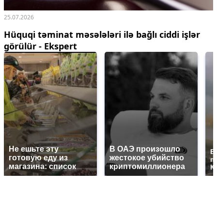
25.07.2026
Hüquqi təminat məsələləri ilə bağlı ciddi işlər
görülür - Ekspert
Не ешьте эту
В ОАЭ произошло
В
готовую еду из
жестокое убийство
п
магазина: список
криптомиллионера
К