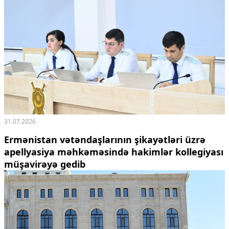
31.07.2026
Ermənistan vətəndaşlarının şikayətləri üzrə
apellyasiya məhkəməsində hakimlər kollegiyası
müşavirəyə gedib