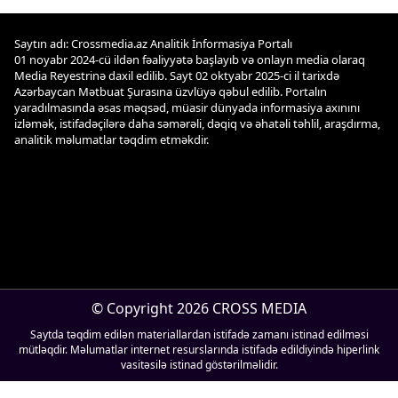
Saytın adı: Crossmedia.az Analitik İnformasiya Portalı
01 noyabr 2024-cü ildən fəaliyyətə başlayıb və onlayn media olaraq
Media Reyestrinə daxil edilib. Sayt 02 oktyabr 2025-ci il tarixdə
Azərbaycan Mətbuat Şurasına üzvlüyə qəbul edilib. Portalın
yaradılmasında əsas məqsəd, müasir dünyada informasiya axınını
izləmək, istifadəçilərə daha səmərəli, dəqiq və əhatəli təhlil, araşdırma,
analitik məlumatlar təqdim etməkdir.
© Copyright 2026 CROSS MEDIA
Saytda təqdim edilən materiallardan istifadə zamanı istinad edilməsi
mütləqdir. Məlumatlar internet resurslarında istifadə edildiyində hiperlink
vasitəsilə istinad göstərilməlidir.