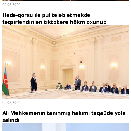
06.08.2026
Hədə-qorxu ilə pul tələb etməkdə
təqsirləndirilən tiktokerə hökm oxunub
05.08.2026
Ali Məhkəmənin tanınmış hakimi təqaüdə yola
salındı