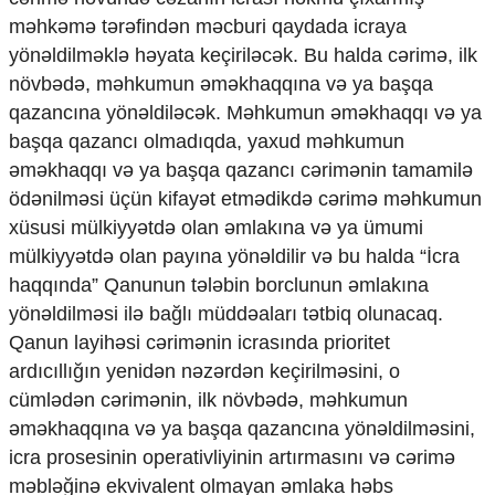
Mədəniyyətimizin Zəfəri
məhkəmə tərəfindən məcburi qaydada icraya
Zəfər Diasporu
yönəldilməklə həyata keçiriləcək. Bu halda cərimə, ilk
Səhiyyə
növbədə, məhkumun əməkhaqqına və ya başqa
Ailə və uşaq
Turizm
qazancına yönəldiləcək. Məhkumun əməkhaqqı və ya
başqa qazancı olmadıqda, yaxud məhkumun
İqtisadiyyat
əməkhaqqı və ya başqa qazancı cərimənin tamamilə
İqtisadi xəbərlər
ödənilməsi üçün kifayət etmədikdə cərimə məhkumun
Energetika
xüsusi mülkiyyətdə olan əmlakına və ya ümumi
Neft-qaz
mülkiyyətdə olan payına yönəldilir və bu halda “İcra
Əmək və sosial siyasət
haqqında” Qanunun tələbin borclunun əmlakına
Kənd təsərrüfatı
yönəldilməsi ilə bağlı müddəaları tətbiq olunacaq.
Hərbi sənaye
Telekommunikasiya və nəqliyyat
Qanun layihəsi cərimənin icrasında prioritet
COP29
ardıcıllığın yenidən nəzərdən keçirilməsini, o
cümlədən cərimənin, ilk növbədə, məhkumun
Cəmiyyət
əməkhaqqına və ya başqa qazancına yönəldilməsini,
Crossmedia.az - 1 yaş
icra prosesinin operativliyinin artırmasını və cərimə
Siyasət
məbləğinə ekvivalent olmayan əmlaka həbs
Məhkəmə və hüquq