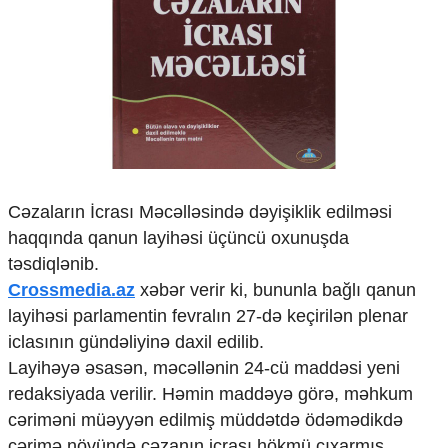
Çarpaz baxış
Təhlil
Siyasi
Geosiyasi
İqtisadi
Sosioloji
Araşdırma
Multimedia
Cəzaların İcrası Məcəlləsində dəyişiklik edilməsi
Foto
haqqında qanun layihəsi üçüncü oxunuşda
Video
təsdiqlənib.
İnfoqrafika
Crossmedia.az
xəbər verir ki, bununla bağlı qanun
Podcast
layihəsi parlamentin fevralın 27-də keçirilən plenar
Humanitar
iclasının gündəliyinə daxil edilib.
Layihəyə əsasən, məcəllənin 24-cü maddəsi yeni
Elm və təhsil
redaksiyada verilir. Həmin maddəyə görə, məhkum
Mədəniyyət
Diaspor
cəriməni müəyyən edilmiş müddətdə ödəmədikdə
Yüksəliş hekayəsi
cərimə növündə cəzanın icrası hökmü çıxarmış