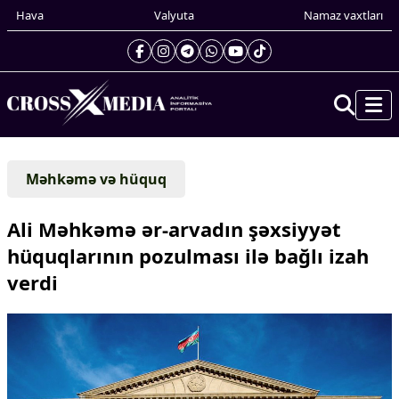
Hava
Valyuta
Namaz vaxtları
Prezidentin gündəliyi
Məhkəmə və hüquq
Gündəm
Dünya
Ali Məhkəmə ər-arvadın şəxsiyyət
Xarici xəbərlər
hüquqlarının pozulması ilə bağlı izah
Cənubi Qafqaz
verdi
Türk Dünyası
Yaxın Şərq
Avropa
Amerika
Asiya
Afrika