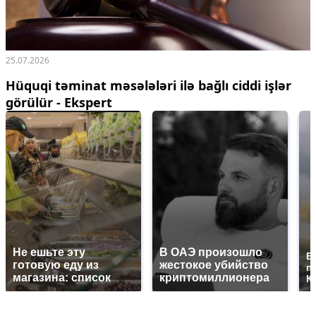
25.07.2026
Hüquqi təminat məsələləri ilə bağlı ciddi işlər
görülür - Ekspert
Не ешьте эту
В ОАЭ произошло
В
готовую еду из
жестокое убийство
п
магазина: список
криптомиллионера
К