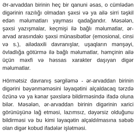
Ər-arvaddan birinin heç bir qanuni əsas, o cümlədən
Ekologiya
digərinin razılığı olmadan şəxsi və ya ailə sirri təşkil
Zəfər - 5
Gənclər və İdman
edən məlumatları yayması qadağandır. Məsələn,
Media və QHT
şəxsi yazışmalar, keçmişi ilə bağlı məlumatlar, ər-
Hadisə
arvad arasındakı şəxsi münasibətlər (emosional, cinsi
Sağlamlıq
və s.), ailədaxili davranışlar, uşaqların mənşəyi,
Sosium
övladlığa götürmə ilə bağlı məlumatlar, həmçinin ailə
Mənəvi dəyərlər
Texnologiya
üçün məxfi və həssas xarakter daşıyan digər
Mətbuat-150
məlumatlar.
Əlaqə
Hörmətsiz davranış sərgiləmə - ər-arvaddan birinin
digərini bəyənməməsini ləyaqətini alçaldacaq tərzdə
Missiyamız
özünə və ya kənar şəxslərə bildirməsində ifadə oluna
bilər. Məsələn, ər-arvaddan birinin digərinin xarici
görünüşünə lağ etməsi, lazımsız, dəyərsiz olduğunu
bildirməsi və bu kimi ləyaqətin alçaldılmasına səbəb
olan digər kobud ifadələr işlətməsi.