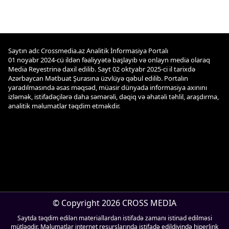
Saytın adı: Crossmedia.az Analitik İnformasiya Portalı
01 noyabr 2024-cü ildən fəaliyyətə başlayıb və onlayn media olaraq
Media Reyestrinə daxil edilib. Sayt 02 oktyabr 2025-ci il tarixdə
Azərbaycan Mətbuat Şurasına üzvlüyə qəbul edilib. Portalın
yaradılmasında əsas məqsəd, müasir dünyada informasiya axınını
izləmək, istifadəçilərə daha səmərəli, dəqiq və əhatəli təhlil, araşdırma,
analitik məlumatlar təqdim etməkdir.
© Copyright 2026 CROSS MEDIA
Saytda təqdim edilən materiallardan istifadə zamanı istinad edilməsi
mütləqdir. Məlumatlar internet resurslarında istifadə edildiyində hiperlink