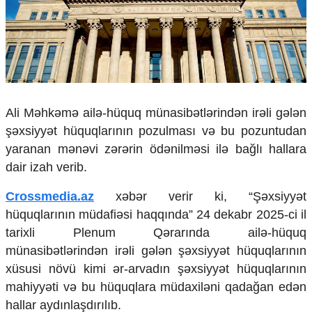
Çarpaz baxış
Təhlil
Siyasi
Geosiyasi
İqtisadi
Sosioloji
Ali Məhkəmə ailə-hüquq münasibətlərindən irəli gələn
Araşdırma
şəxsiyyət hüquqlarının pozulması və bu pozuntudan
Multimedia
yaranan mənəvi zərərin ödənilməsi ilə bağlı hallara
Foto
dair izah verib.
Video
İnfoqrafika
Crossmedia.az
xəbər verir ki, “Şəxsiyyət
Podcast
hüquqlarının müdafiəsi haqqında” 24 dekabr 2025-ci il
tarixli Plenum Qərarında ailə-hüquq
Humanitar
münasibətlərindən irəli gələn şəxsiyyət hüquqlarının
Elm və təhsil
xüsusi növü kimi ər-arvadın şəxsiyyət hüquqlarının
Mədəniyyət
mahiyyəti və bu hüquqlara müdaxiləni qadağan edən
Diaspor
hallar aydınlaşdırılıb.
Yüksəliş hekayəsi