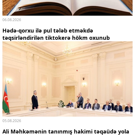
06.08.2026
Hədə-qorxu ilə pul tələb etməkdə
təqsirləndirilən tiktokerə hökm oxunub
05.08.2026
Ali Məhkəmənin tanınmış hakimi təqaüdə yola