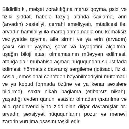
Mədəniyyətimizin Zəfəri
Bildirilib ki, məişət zorakılığına məruz qoyma, psixi və
Zəfər Diasporu
Səhiyyə
fiziki şiddət, habelə təzyiq altında saxlama, ərin
Ailə və uşaq
(arvadın) xəstəliyi, cərrahi əməliyyatı, müalicəsi ilə,
Turizm
arvadın hamiləliyi ilə maraqlanmamaqla onu köməksiz
vəziyyətdə qoyma, ailə sirrini və ya ərin (arvadın)
İqtisadiyyat
şəxsi sirrini yayma, şərəf və ləyaqətini alçaltma,
İqtisadi xəbərlər
uşağın biloji atası olmamasının müəyyən edilməsi,
Energetika
atalığa dair mübahisə açmaq hüququndan sui-istifadə
Neft-qaz
ediməsi, hörmətsiz davranış sərgiləmə (iqtisadi, fiziki,
Əmək və sosial siyasət
Kənd təsərrüfatı
sosial, emosional cəhətdən bəyənilmədiyini mütəmadi
Hərbi sənaye
və ya kobud formada özünə və ya kənar şəxslərə
Telekommunikasiya və nəqliyyat
bildirmə), saxta nikah baglama (etibarsız nikah),
COP29
yaşadığı evdən qanuni əsaslar olmadan çıxarılma və
Cəmiyyət
ailə qanunvericiliyinə zidd olan digər davranışlar ər-
arvadın şəxsiyyət hüququnlarını pozur və mənəvi
Crossmedia.az - 1 yaş
zərərin vurulma əsasını təşkil edir.
Siyasət
Məhkəmə və hüquq