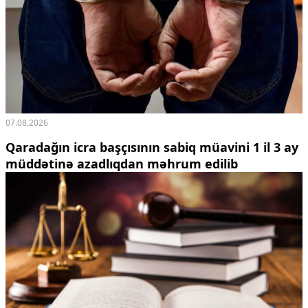
07.08.2026
Qaradağın icra başçısının sabiq müavini 1 il 3 ay
müddətinə azadlıqdan məhrum edilib