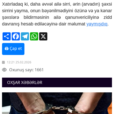
Xatırladaq ki, daha əvvəl ailə sirri, ərin (arvadın) şəxsi
sirrini yayma, onun bəyənilmədiyini özünə və ya kənar
şəxslərə bildirməsinin ailə qanunvericiliyinə zidd
davranış hesab ediləcəyinə dair məlumat
yaymışdıq
.
Share
Facebook
Telegram
WhatsApp
X
🖨 Çap et
12:21 25.02.2026
Oxunuş sayı: 1661
OXŞAR XƏBƏRLƏR