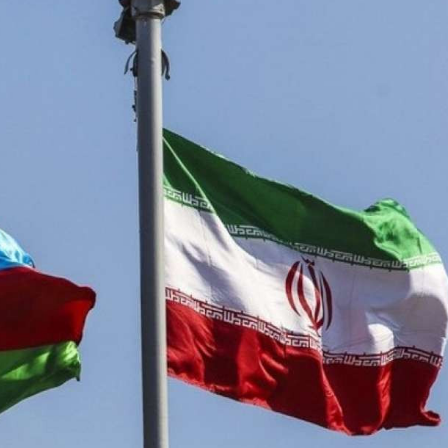
ndə olan əsas
Sosial şəbəkələrdə yaş məhdudi
əsi qaydası dəyişib
tələbinin pozulmasına görə cər
müəyyənləşib