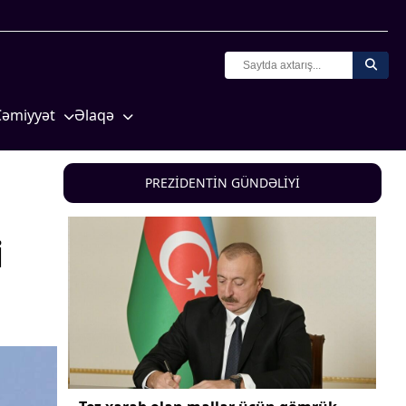
Cəmiyyət
Əlaqə
Crossmedia.az - 1 yaş
Missiyamız
Siyasət
PREZİDENTİN GÜNDƏLİYİ
Məhkəmə və hüquq
yasət
Ekologiya
i
Zəfər - 5
Gənclər və İdman
a və
Media və QHT
Hadisə
Sağlamlıq