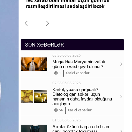
yyəti
Tez xarab olan mallar üçün gömrük
Pr
Sosium
imələr
rəsmiləşdirilməsi sadələşdiriləcək
dəy
Mənəvi dəyərlər
Texnologiya
Mətbuat-150
SON XƏBƏRLƏR
03:30 06.08.2026
Müqəddəs Məryəmin vəfatı
günü nə vaxt qeyd olunur?
1
Xarici xəbərlər
02:38 06.08.2026
Kartof, yoxsa qarğıdalı?
Dietoloq qan şəkəri üçün
hansının daha faydalı olduğunu
açıqlayıb
56
Xarici xəbərlər
01:30 06.08.2026
Alimlər özünü bərpa edə bilən
canlı göbələk toxuması