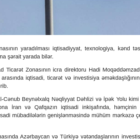
asının yaradılması iqtisadiyyat, texnologiya, kənd təs
na şərait yarada bilər.
ad Ticar
ət Zonas
ının icra direktoru Hadi Moq
əddəmza
 aras
ında iqtisadi, ticar
ət və investisiya əməkda
şlığının
rib.
l-C
ənub Beynəlxalq Nəqliyyat Dəhlizi və
İp
ək Yolu kim
ona İran v
ə Qafqaz
ın iqtisadi inkişafında, h
əm
çini
isadi m
übadil
ələrin geni
şl
ənməsində m
ühüm m
ərkəzə
ç
nasında Azərbaycan və T
ürkiy
ə vətəndaşlarının investis