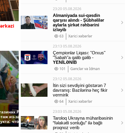
23:20 05.08.2026
Almaniyada sui-qəsdin
qarşısı alındı - Şübhəlilər
aylarla şirkət rəhbərini
ərkəzi
izləyib
63
Xarici xəbərlər
23:13 05.08.2026
Çempionlar Liqası: "Orxus"
"Sabah"a qalib gəlib -
YENİLƏNİB
101
Gənclər və İdman
23:12 05.08.2026
İtin sizi sevdiyini göstərən 7
davranış: Bəzilərinə heç fikir
vermirik
64
Xarici xəbərlər
СМИ: В Химках на
полицейскую
Где буд
23:03 05.08.2026
газинах России
машину напали и
презид
таж из-за этого
Taroloq Ukrayna müharibəsinin
подожгли.
России:
укта: что купить?
“fəlakətli sonluğu” ilə bağlı
proqnoz verib