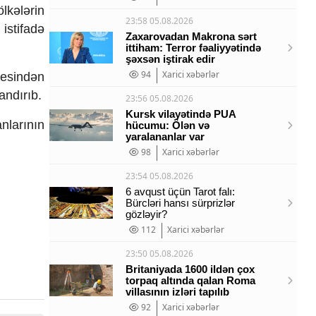
ölk
ələrin
23:58 05.08.2026
istifadə
Zaxarovadan Makrona sərt
ittiham: Terror fəaliyyətində
şəxsən iştirak edir
94
Xarici xəbərlər
sesind
ən
land
ırıb.
23:56 05.08.2026
Kursk vilayətində PUA
nlarının
hücumu: Ölən və
yaralananlar var
98
Xarici xəbərlər
23:54 05.08.2026
6 avqust üçün Tarot falı:
Bürcləri hansı sürprizlər
gözləyir?
112
Xarici xəbərlər
23:50 05.08.2026
Britaniyada 1600 ildən çox
torpaq altında qalan Roma
villasının izləri tapılıb
92
Xarici xəbərlər