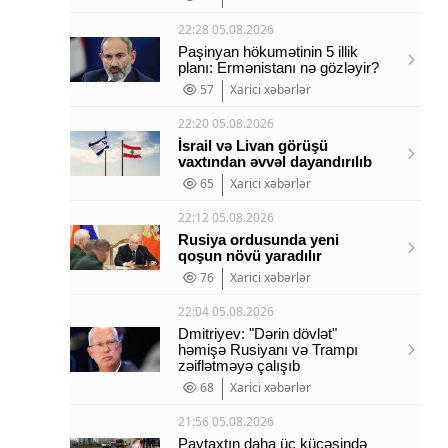
22:28 05.08.2026
Paşinyan hökumətinin 5 illik
planı: Ermənistanı nə gözləyir?
57
Xarici xəbərlər
22:20 05.08.2026
İsrail və Livan görüşü
vaxtından əvvəl dayandırılıb
65
Xarici xəbərlər
22:12 05.08.2026
Rusiya ordusunda yeni
qoşun növü yaradılır
76
Xarici xəbərlər
22:04 05.08.2026
Dmitriyev: "Dərin dövlət"
həmişə Rusiyanı və Trampı
zəiflətməyə çalışıb
68
Xarici xəbərlər
21:56 05.08.2026
Paytaxtın daha üç küçəsində