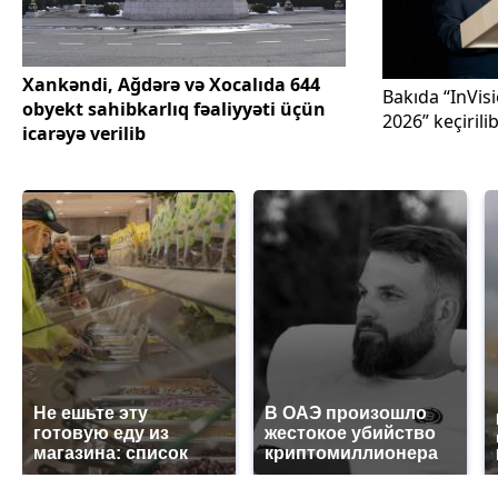
Xankəndi, Ağdərə və Xocalıda 644
Bakıda “InVis
obyekt sahibkarlıq fəaliyyəti üçün
2026” keçirili
icarəyə verilib
Не ешьте эту
В ОАЭ произошло
готовую еду из
жестокое убийство
магазина: список
криптомиллионера