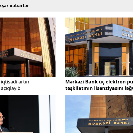
xşar xəbərlər
iqtisadi artım
Mərkəzi Bank üç elektron pu
 açıqlayıb
təşkilatının lisenziyasını ləğ