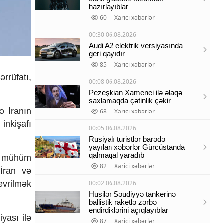
hazırlayıblar
60
Xarici xəbərlər
00:30 06.08.2026
Audi A2 elektrik versiyasında
geri qayıdır
85
Xarici xəbərlər
ərr
üfat
ı,
00:08 06.08.2026
Pezeşkian Xamenei ilə əlaqə
saxlamaqda çətinlik çəkir
də
İranın
68
Xarici xəbərlər
 inkişafı
00:05 06.08.2026
Rusiyalı turistlər barədə
yayılan xəbərlər Gürcüstanda
qalmaqal yaradıb
i m
ühüm
82
Xarici xəbərlər
n
İran v
ə
evrilm
ək
00:02 06.08.2026
Husilər Səudiyyə tankerinə
ballistik raketlə zərbə
endirdiklərini açıqlayıblar
iyası ilə
87
Xarici xəbərlər