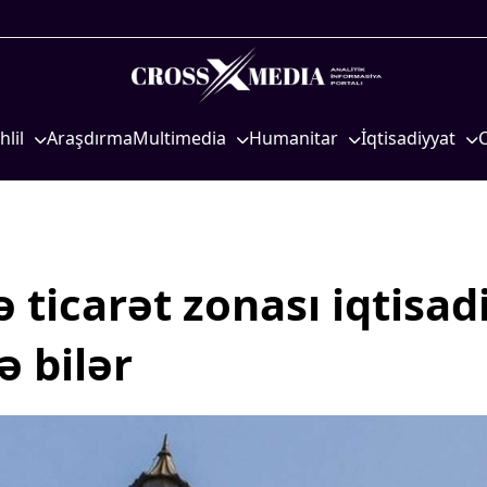
hlil
Araşdırma
Multimedia
Humanitar
İqtisadiyyat
iyasi
Foto
Elm və təhsil
İqtisadi xəbərlər
eosiyasi
Video
Mədəniyyət
Energetika
qtisadi
İnfoqrafika
Diaspor
Neft-qaz
osioloji
Podcast
Yüksəliş hekayəsi
Əmək və sosial si
 ticarət zonası iqtisad
Mədəniyyətimizin Zəfəri
Kənd təsərrüfatı
ə bilər
Zəfər Diasporu
Hərbi sənaye
Səhiyyə
Telekommunikasiy
nəqliyyat
Ailə və uşaq
COP29
Turizm