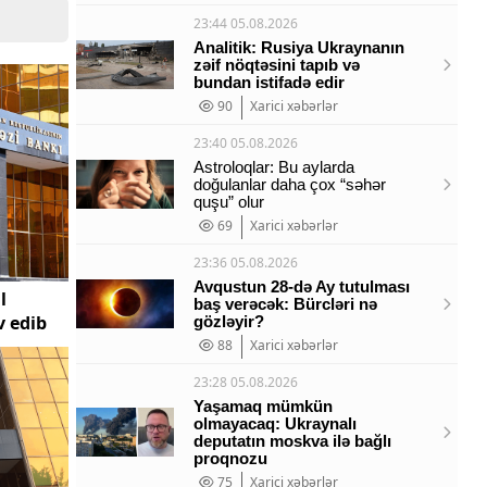
23:44 05.08.2026
Analitik: Rusiya Ukraynanın
zəif nöqtəsini tapıb və
bundan istifadə edir
90
Xarici xəbərlər
23:40 05.08.2026
Astroloqlar: Bu aylarda
doğulanlar daha çox “səhər
quşu” olur
69
Xarici xəbərlər
23:36 05.08.2026
Avqustun 28-də Ay tutulması
l
baş verəcək: Bürcləri nə
v edib
gözləyir?
88
Xarici xəbərlər
23:28 05.08.2026
Yaşamaq mümkün
olmayacaq: Ukraynalı
deputatın moskva ilə bağlı
proqnozu
75
Xarici xəbərlər