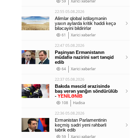
59
Xarici xəbərlər
22:55 05.08.2026
Alimlər qlobal istiləşmənin
yaxın aylarda kritik həddi keçə
biləcəyini bildirirlər
61
Xarici xəbərlər
22:47 05.08.2026
Paşinyan Ermənistanın
müdafiə nazirini sərt tənqid
edib
64
Xarici xəbərlər
22:37 05.08.2026
Bakıda məscid ərazisində
baş verən yanğın söndürülüb
-
YENİLƏNİB
108
Hadisə
22:36 05.08.2026
Ermənistan Parlamentinin
keçmiş sədri yeni rəhbərli
təbrik edib
59
Xarici xəbərlər