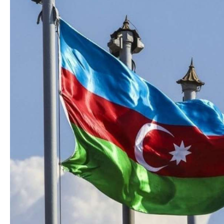
Dövlət mülkiyyəti
Siyasi
vəsaitlərin verilm
Geosiyasi
İqtisadi
Sosioloji
Araşdırma
Multimedia
Foto
Video
İnfoqrafika
Podcast
Humanitar
Elm və təhsil
Mədəniyyət
Diaspor
Yüksəliş hekayəsi
Mədəniyyətimizin Zəfəri
Zəfər Diasporu
Səhiyyə
Ailə və uşaq
Turizm