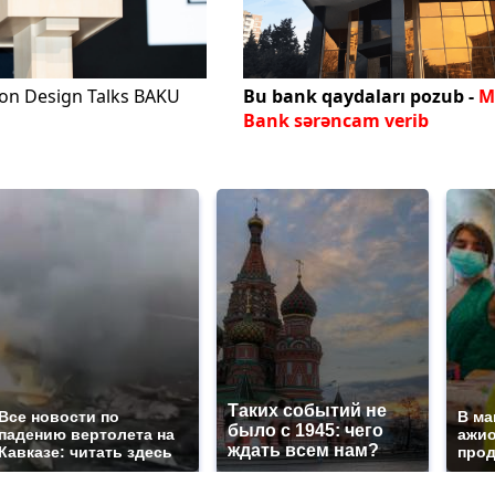
ion Design Talks BAKU
Bu bank qaydaları pozub -
M
b
Bank sərəncam verib
Таких событий не
Все новости по
В ма
было с 1945: чего
падению вертолета на
ажио
ждать всем нам?
Кавказе: читать здесь
прод