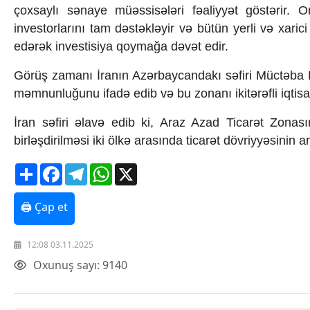
çoxsayl
ı sənaye m
ü
əssisələri fəaliyyət g
öst
ərir. 
Texnologiya
investorlarını tam dəstəkləyir və b
ütün yerli v
ə xaric
Mətbuat-150
Əlaqə
edərək investisiya qoymağa dəvət edir.
Missiyamız
G
örü
ş zamanı İranın Az
ərbaycandak
ı s
əfiri M
üct
əba 
məmnunlu
ğunu ifad
ə edib və bu zonan
ı ikit
ərəfli iqti
İran səfiri əlavə edib ki, Araz Azad Ticarət Zonası
birləşdirilməsi iki
ölk
ə arasında ticarət d
övriyy
əsinin 
Share
Facebook
Telegram
WhatsApp
X
🖨 Çap et
12:08 03.11.2025
Oxunuş sayı: 9140