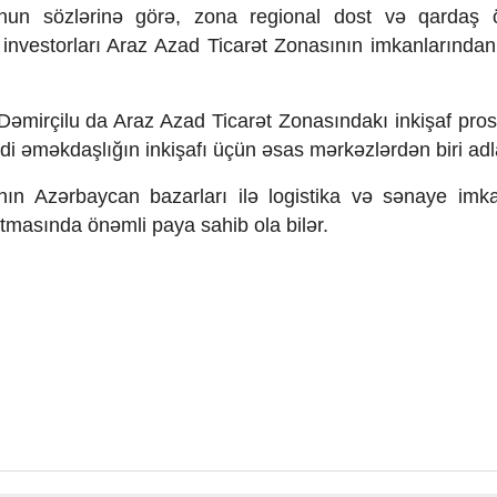
Onun s
özl
ərinə g
ör
ə, zona regional dost və qardaş
i investorları Araz Azad Ticarət Zonasının imkanlarından 
Dəmir
çilu da Araz Azad Ticar
ət Zonas
ındakı inkişaf pro
sadi əməkda
şlığın inkişafı
üçün
əsas mərkəzlərdən biri ad
nın Azərbaycan bazarları ilə logistika və sənaye imka
artmasında
ön
əmli paya sahib ola bilər.