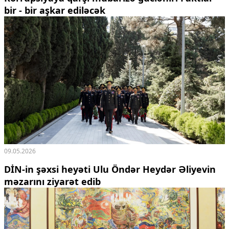
bir - bir aşkar ediləcək
09.05.2026
DİN-in şəxsi heyəti Ulu Öndər Heydər Əliyevin
məzarını ziyarət edib