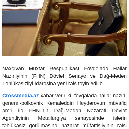
Çarpaz baxış
Təhlil
Siyasi
Geosiyasi
İqtisadi
Sosioloji
Araşdırma
Multimedia
Foto
Naxçıvan Muxtar Respublikası Fövqəladə Hallar
Video
Nazirliyinin (FHN) Dövlət Sənaye və Dağ-Mədən
İnfoqrafika
Təhlükəsizliyi İdarəsinə yeni rəis təyin edilib.
Podcast
Crossmedia.az
xəbər verir ki, fövqəladə hallar naziri,
Humanitar
general-polkovnik Kəmaləddin Heydərovun müvafiq
Elm və təhsil
əmri ilə FHN-nin Dağ-Mədən Nəzarəti Dövlət
Mədəniyyət
Agentliyinin Metallurgiya sənayesində işlərin
Diaspor
təhlükəsiz görülməsinə nəzarət müfəttişliyinin rəisi
Yüksəliş hekayəsi