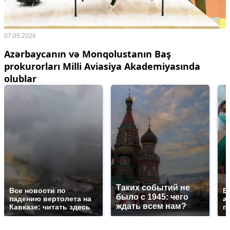
07.05.2026
Azərbaycanın və Monqolustanın Baş
prokurorları Milli Aviasiya Akademiyasında
olublar
Таких событий не
Все новости по
В
было с 1945: чего
падению вертолета на
а
ждать всем нам?
Кавказе: читать здесь
п