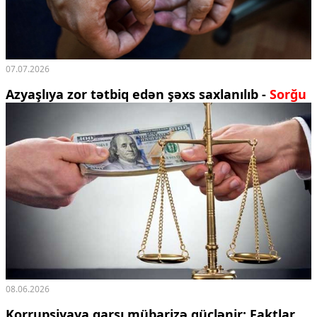
07.07.2026
Azyaşlıya zor tətbiq edən şəxs saxlanılıb -
Sorğu
08.06.2026
Korrupsiyaya qarşı mübarizə güclənir: Faktlar