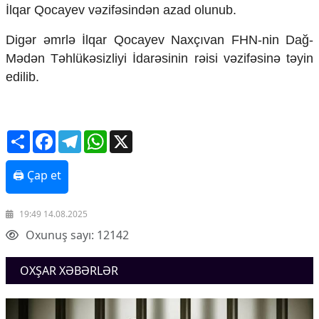
Mədəniyyətimizin Zəfəri
İlqar Qocayev vəzifəsindən azad olunub.
Zəfər Diasporu
Digər əmrlə İlqar Qocayev Naxçıvan FHN-nin Dağ-
Səhiyyə
Ailə və uşaq
Mədən Təhlükəsizliyi İdarəsinin rəisi vəzifəsinə təyin
Turizm
edilib.
İqtisadiyyat
İqtisadi xəbərlər
Share
Facebook
Telegram
WhatsApp
X
Energetika
Neft-qaz
Əmək və sosial siyasət
🖨 Çap et
Kənd təsərrüfatı
Hərbi sənaye
19:49 14.08.2025
Telekommunikasiya və nəqliyyat
COP29
Oxunuş sayı: 12142
Cəmiyyət
OXŞAR XƏBƏRLƏR
Crossmedia.az - 1 yaş
Siyasət
Məhkəmə və hüquq