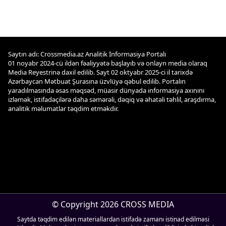
Saytın adı: Crossmedia.az Analitik İnformasiya Portalı
01 noyabr 2024-cü ildən fəaliyyətə başlayıb və onlayn media olaraq
Media Reyestrinə daxil edilib. Sayt 02 oktyabr 2025-ci il tarixdə
Azərbaycan Mətbuat Şurasına üzvlüyə qəbul edilib. Portalın
yaradılmasında əsas məqsəd, müasir dünyada informasiya axınını
izləmək, istifadəçilərə daha səmərəli, dəqiq və əhatəli təhlil, araşdırma,
analitik məlumatlar təqdim etməkdir.
© Copyright 2026 CROSS MEDIA
Saytda təqdim edilən materiallardan istifadə zamanı istinad edilməsi