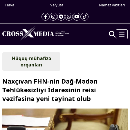
Hava
Valyuta
Namaz vaxtları
Prezidentin gündəliyi
Hüquq-mühafizə
Gündəm
orqanları
Dünya
Xarici xəbərlər
Naxçıvan FHN-nin Dağ-Mədən
Cənubi Qafqaz
Təhlükəsizliyi İdarəsinin rəisi
Türk Dünyası
vəzifəsinə yeni təyinat olub
Yaxın Şərq
Avropa
Amerika
Asiya
Afrika