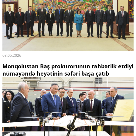
08.05.2026
Monqolustan Baş prokurorunun rəhbərlik etdiyi
nümayəndə heyətinin səfəri başa çatıb