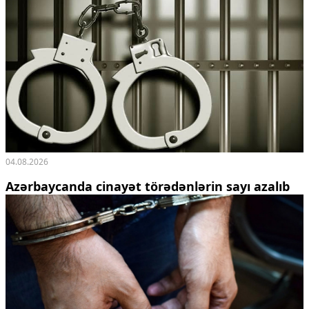
Ekologiya
Zəfər - 5
Gənclər və İdman
Media və QHT
Hadisə
Sağlamlıq
Sosium
Mənəvi dəyərlər
Texnologiya
Mətbuat-150
04.08.2026
Əlaqə
Azərbaycanda cinayət törədənlərin sayı azalıb
Missiyamız