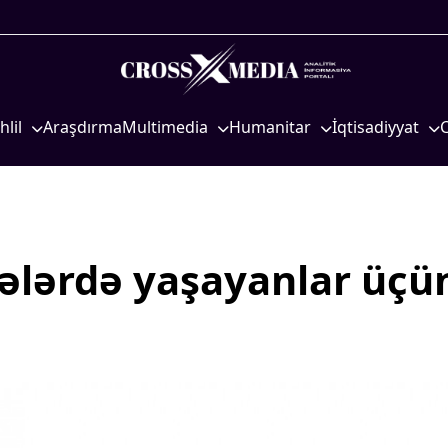
hlil
Araşdırma
Multimedia
Humanitar
İqtisadiyyat
iyasi
Foto
Elm və təhsil
İqtisadi xəbərlər
eosiyasi
Video
Mədəniyyət
Energetika
qtisadi
İnfoqrafika
Diaspor
Neft-qaz
osioloji
Podcast
Yüksəliş hekayəsi
Əmək və sosial si
gələrdə yaşayanlar üçü
Mədəniyyətimizin Zəfəri
Kənd təsərrüfatı
Zəfər Diasporu
Hərbi sənaye
Səhiyyə
Telekommunikasiy
nəqliyyat
Ailə və uşaq
COP29
Turizm