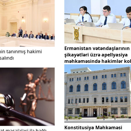
Ermənistan vətəndaşlarının
in tanınmış hakimi
şikayətləri üzrə apellyasiya
salındı
məhkəməsində hakimlər kol
müşavirəyə gedib
Konstitusiya Məhkəməsi
t məsələləri ilə bağlı