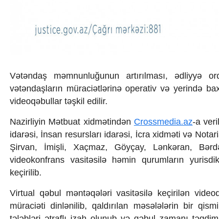
İqtisadiyyat
İqtisadi xəbərlər
Energetika
Neft-qaz
Əmək və sosial siyasət
Kənd təsərrüfatı
Hərbi sənaye
Vətəndaş məmnunluğunun artırılması, ədliyyə orq
Telekommunikasiya və nəqliyyat
vətəndaşların müraciətlərinə operativ və yerində ba
COP29
Cəmiyyət
videoqəbullar təşkil edilir.
Crossmedia.az - 1 yaş
Siyasət
Nazirliyin Mətbuat xidmətindən
Crossmedia.az
-a ver
Məhkəmə və hüquq
idarəsi, İnsan resursları idarəsi, İcra xidməti və Notar
Ekologiya
Şirvan, İmişli, Xaçmaz, Göyçay, Lənkəran, Bərdə
Zəfər - 5
videokonfrans vasitəsilə həmin qurumların yurisdik
Gənclər və İdman
keçirilib.
Media və QHT
Hadisə
Virtual qəbul məntəqələri vasitəsilə keçirilən video
Sağlamlıq
müraciəti dinlənilib, qaldırılan məsələlərin bir qis
Sosium
Mənəvi dəyərlər
tələbləri ətraflı izah olunub və qəbul zamanı təqdim