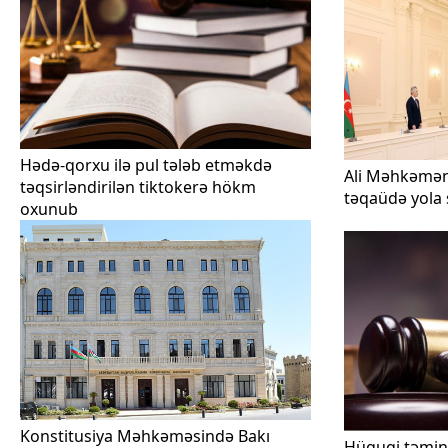
Hədə-qorxu ilə pul tələb etməkdə
Ali Məhkəmən
təqsirləndirilən tiktokerə hökm
təqaüdə yola 
oxunub
Konstitusiya Məhkəməsində Bakı
Hüquqi təmina