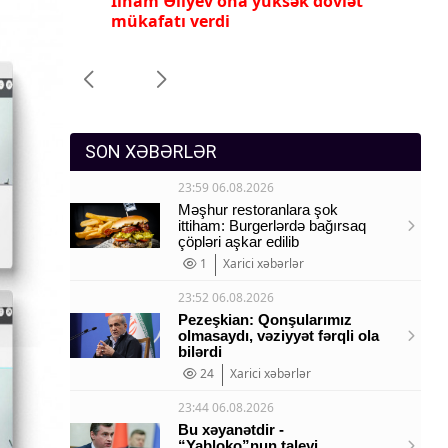
İlham Əliyev ona yüksək dövlət
Pr
Sosium
mükafatı verdi
ye
Mənəvi dəyərlər
Texnologiya
Mətbuat-150
SON XƏBƏRLƏR
23:59 06.08.2026
Məşhur restoranlara şok
ittiham: Burgerlərdə bağırsaq
çöpləri aşkar edilib
1
Xarici xəbərlər
23:52 06.08.2026
Pezeşkian: Qonşularımız
olmasaydı, vəziyyət fərqli ola
bilərdi
24
Xarici xəbərlər
23:44 06.08.2026
Bu xəyanətdir -
“Yabloko”nun taleyi