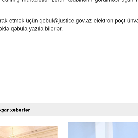
tirak etmək üçün
qebul@justice.gov.az
elektron poçt ünv
klə qəbula yazıla bilərlər.
xşar xəbərlər