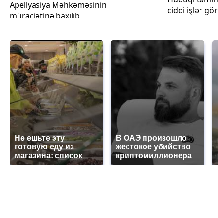
Apellyasiya Məhkəməsinin
ciddi işlər gö
müraciətinə baxılıb
Не ешьте эту
В ОАЭ произошло
готовую еду из
жестокое убийство
магазина: список
криптомиллионера