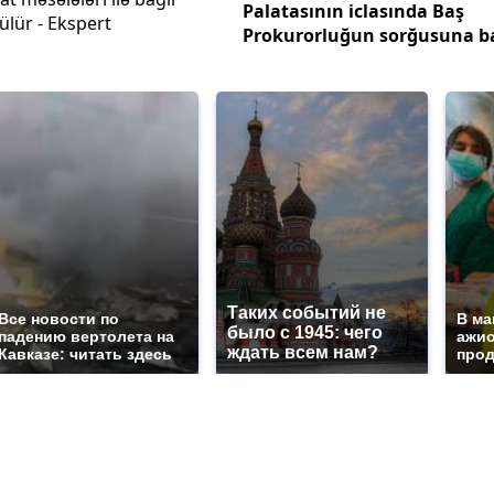
Palatasının iclasında Baş
rülür - Ekspert
Prokurorluğun sorğusuna ba
Таких событий не
Все новости по
В ма
было с 1945: чего
падению вертолета на
ажио
ждать всем нам?
Кавказе: читать здесь
прод