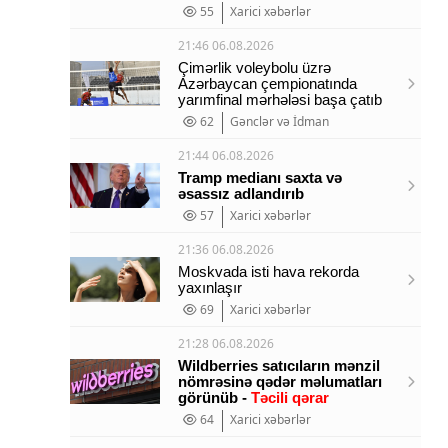
55
Xarici xəbərlər
21:46 06.08.2026
Çimərlik voleybolu üzrə
Azərbaycan çempionatında
yarımfinal mərhələsi başa çatıb
62
Gənclər və İdman
21:44 06.08.2026
Tramp medianı saxta və
əsassız adlandırıb
57
Xarici xəbərlər
21:36 06.08.2026
Moskvada isti hava rekorda
yaxınlaşır
69
Xarici xəbərlər
21:28 06.08.2026
Wildberries satıcıların mənzil
nömrəsinə qədər məlumatları
görünüb -
Təcili qərar
64
Xarici xəbərlər