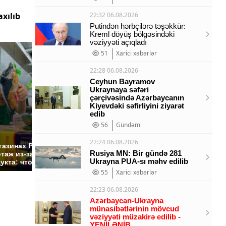
xılıb
22:32 06.08.2026
Putindən hərbçilərə təşəkkür:
Kreml döyüş bölgəsindəki
vəziyyəti açıqladı
51
Xarici xəbərlər
22:28 06.08.2026
Ceyhun Bayramov
Ukraynaya səfəri
çərçivəsində Azərbaycanın
Kiyevdəki səfirliyini ziyarət
edib
56
Gündəm
СМИ: В Химках на
22:24 06.08.2026
полицейскую
Где буд
газинах России
машину напали и
презид
Rusiya MN: Bir gündə 281
таж из-за этого
подожгли.
Ukrayna PUA-sı məhv edilib
России:
укта: что купить?
55
Xarici xəbərlər
22:23 06.08.2026
Azərbaycan-Ukrayna
münasibətlərinin mövcud
vəziyyəti müzakirə edilib -
YENİLƏNİB