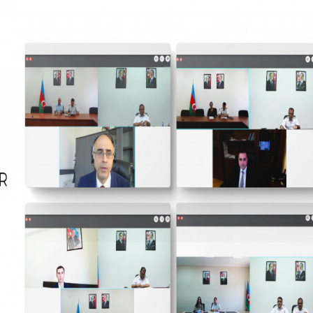
opa Şurası yanında
Prezident mühüm qərar verdi
 geri çağırılıb