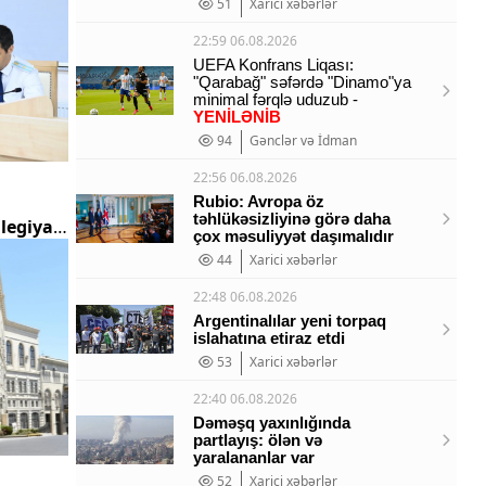
51
Xarici xəbərlər
22:59 06.08.2026
UEFA Konfrans Liqası:
"Qarabağ" səfərdə "Dinamo"ya
minimal fərqlə uduzub -
YENİLƏNİB
94
Gənclər və İdman
22:56 06.08.2026
Rubio: Avropa öz
təhlükəsizliyinə görə daha
legiyası
çox məsuliyyət daşımalıdır
44
Xarici xəbərlər
22:48 06.08.2026
Argentinalılar yeni torpaq
islahatına etiraz etdi
53
Xarici xəbərlər
22:40 06.08.2026
Dəməşq yaxınlığında
partlayış: ölən və
yaralananlar var
52
Xarici xəbərlər