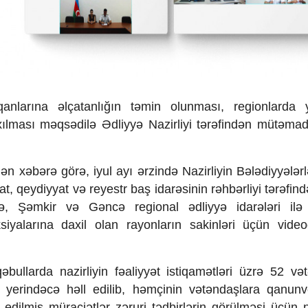
anlarına əlçatanlığın təmin olunması, regionlarda 
xılması məqsədilə Ədliyyə Nazirliyi tərəfindən mütəmad
ilən xəbərə görə, iyul ayı ərzində Nazirliyin Bələdiyyələr
iat, qeydiyyat və reyestr baş idarəsinin rəhbərliyi tərəfin
, Şəmkir və Gəncə regional ədliyyə idarələri ilə b
siyalarına daxil olan rayonların sakinləri üçün video
qəbullarda nazirliyin fəaliyyət istiqamətləri üzrə 52 və
mi yerindəcə həll edilib, həmçinin vətəndaşlara qanunver
 edilmiş müraciətlər zəruri tədbirlərin görülməsi üçün 