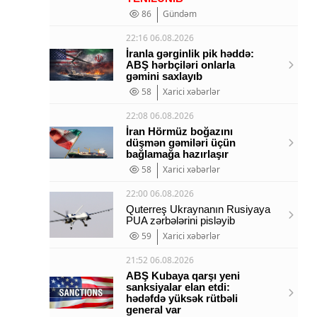
86
Gündəm
22:16 06.08.2026
İranla gərginlik pik həddə:
ABŞ hərbçiləri onlarla
gəmini saxlayıb
58
Xarici xəbərlər
22:08 06.08.2026
İran Hörmüz boğazını
düşmən gəmiləri üçün
bağlamağa hazırlaşır
58
Xarici xəbərlər
22:00 06.08.2026
Quterreş Ukraynanın Rusiyaya
PUA zərbələrini pisləyib
59
Xarici xəbərlər
21:52 06.08.2026
ABŞ Kubaya qarşı yeni
sanksiyalar elan etdi:
hədəfdə yüksək rütbəli
general var