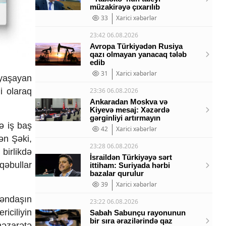
müzakirəyə çıxarılıb
33
Xarici xəbərlər
23:42 06.08.2026
Avropa Türkiyədən Rusiya
qazı olmayan yanacaq tələb
edib
31
Xarici xəbərlər
yaşayan
i olaraq
23:36 06.08.2026
Ankaradan Moskva və
Kiyevə mesaj: Xəzərdə
gərginliyi artırmayın
lə iş baş
42
Xarici xəbərlər
dən Şəki,
23:28 06.08.2026
irlikdə
İsraildən Türkiyəyə sərt
qəbullar
ittiham: Suriyada hərbi
bazalar qurulur
39
Xarici xəbərlər
təndaşın
23:22 06.08.2026
iciliyin
Sabah Sabunçu rayonunun
bir sıra ərazilərində qaz
nəzarətə