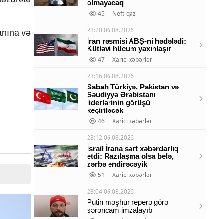
olmayacaq
45
Neft-qaz
23:20 06.08.2026
anına və
İran rəsmisi ABŞ-ni hədələdi:
Kütləvi hücum yaxınlaşır
47
Xarici xəbərlər
23:16 06.08.2026
Sabah Türkiyə, Pakistan və
Səudiyyə Ərəbistanı
liderlərinin görüşü
keçiriləcək
46
Xarici xəbərlər
23:12 06.08.2026
İsrail İrana sərt xəbərdarlıq
etdi: Razılaşma olsa belə,
zərbə endirəcəyik
51
Xarici xəbərlər
23:04 06.08.2026
Putin məşhur reperə görə
sərəncam imzalayıb