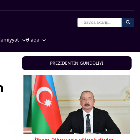
Cəmiyyət
Əlaqə
Crossmedia.az - 1 yaş
Missiyamız
Siyasət
PREZİDENTİN GÜNDƏLİYİ
Məhkəmə və hüquq
yasət
Ekologiya
n
Zəfər - 5
Gənclər və İdman
a və
Media və QHT
Hadisə
Sağlamlıq