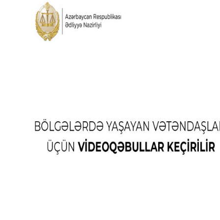
Azərbaycanın Avr
Siyasi
daimi nümayəndəsi
Geosiyasi
İqtisadi
Sosioloji
Araşdırma
Multimedia
Foto
Video
İnfoqrafika
Podcast
Humanitar
Elm və təhsil
Mədəniyyət
Diaspor
Yüksəliş hekayəsi
Mədəniyyətimizin Zəfəri
Zəfər Diasporu
Səhiyyə
Ailə və uşaq
Turizm