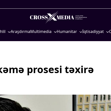
hlil
Araşdırma
Multimedia
Humanitar
İqtisadiyyat
iyasi
Foto
Elm və təhsil
İqtisadi xəbərlər
eosiyasi
Video
Mədəniyyət
Energetika
qtisadi
İnfoqrafika
Diaspor
Neft-qaz
osioloji
Podcast
Yüksəliş hekayəsi
Əmək və sosial si
əmə prosesi təxirə
Mədəniyyətimizin Zəfəri
Kənd təsərrüfatı
Zəfər Diasporu
Hərbi sənaye
Səhiyyə
Telekommunikasiy
nəqliyyat
Ailə və uşaq
COP29
Turizm