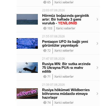
65
Xarici xəbərlər
22:03 07.08.2026
Hörmüz boğazında gərginlik
artır: Bir həftədə 3 gəmi
vurulub -
YENİLƏNİB
103
Xarici xəbərlər
21:55 07.08.2026
Pentaqon UFO ilə bağlı yeni
görüntülər yayımlayıb
72
Xarici xəbərlər
21:47 07.08.2026
Rusiya MN: Bir sutka ərzində
75 Ukrayna PUA-sı məhv
edilib
71
Xarici xəbərlər
21:39 07.08.2026
Rusiya höküməti Wildberries
böhranına müdaxilə etməyə
hazırlaşır
74
Xarici xəbərlər