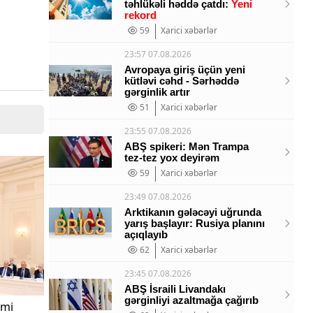
təhlükəli həddə çatdı:
Yeni
rekord
59
Xarici xəbərlər
23:57 07.08.2026
Avropaya giriş üçün yeni
kütləvi cəhd - Sərhəddə
gərginlik artır
51
Xarici xəbərlər
23:55 07.08.2026
ABŞ spikeri: Mən Trampa
tez-tez yox deyirəm
59
Xarici xəbərlər
23:49 07.08.2026
Arktikanın gələcəyi uğrunda
yarış başlayır: Rusiya planını
açıqlayıb
62
Xarici xəbərlər
23:45 07.08.2026
ABŞ İsraili Livandakı
gərginliyi azaltmağa çağırıb
imi