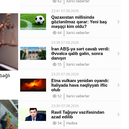
62
Xarici xəbərlər
23:41 07.08.2026
Qazaxıstan millisində
gözlənilməz qərar: Yeni baş
məşqçi kim oldu?
64
Xarici xəbərlər
23:38 07.08.2026
İran ABŞ-yə sərt cavab verdi:
Əvvəlcə qalib gəlin, sonra
danışın
55
Xarici xəbərlər
23:35 07.08.2026
bağlı
Etna vulkanı yenidən oyandı:
İtaliyada hava nəqliyyatı iflic
olub
52
Xarici xəbərlər
23:30 07.08.2026
Ravil Tağıyev vəzifəsindən
azad edilib
54
Hadisə