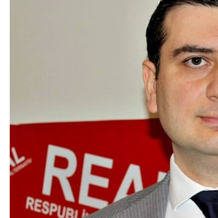
Azərbaycan Beynəl
Siyasi
Forumunun Təşkila
Geosiyasi
İqtisadi
Sosioloji
Araşdırma
Multimedia
Foto
Video
İnfoqrafika
Podcast
Humanitar
Elm və təhsil
Mədəniyyət
Diaspor
Yüksəliş hekayəsi
Mədəniyyətimizin Zəfəri
Zəfər Diasporu
Səhiyyə
Ailə və uşaq
Turizm