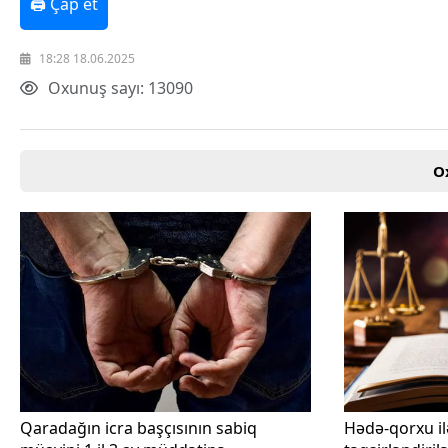
🖨 Çap et
Texnologiya
Mətbuat-150
18:28 18.06.2025
Əlaqə
Missiyamız
Oxunuş sayı: 13090
O
Qaradağın icra başçısının sabiq
Hədə-qorxu il