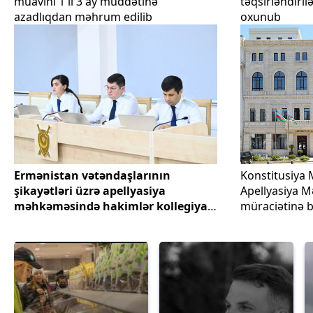
müavini 1 il 3 ay müddətinə
təqsirləndiri
azadlıqdan məhrum edilib
oxunub
Ermənistan vətəndaşlarının
Konstitusiya
şikayətləri üzrə apellyasiya
Apellyasiya 
məhkəməsində hakimlər kollegiyası
müraciətinə b
müşavirəyə gedib