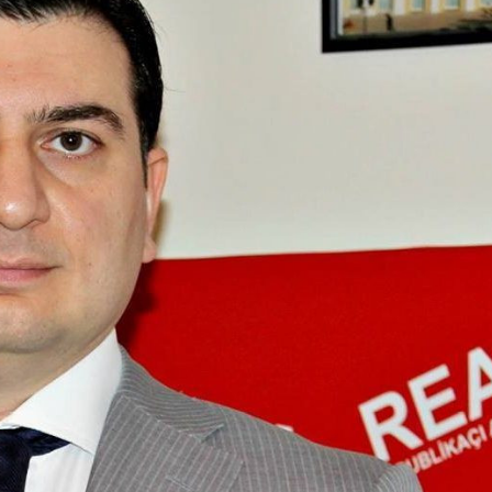
xalq İnvestisiya
Azərbaycanın Malayziyadakı səfi
t Komitəsi yaradılıb
çağırılıb, yenisi təyin olunub