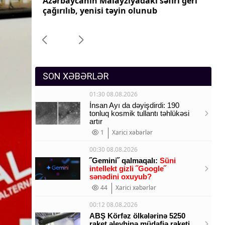
ri geri
Azərbaycanın Pakistandakı səfiri geri
Az
Sosium
çağırılıb, yenisi təyin olunub
ça
Mənəvi dəyərlər
Texnologiya
Mətbuat-150
SON XƏBƏRLƏR
01:30 08.08.2026
İnsan Ayı da dəyişdirdi: 190
tonluq kosmik tullantı təhlükəsi
artır
1
Xarici xəbərlər
00:30 08.08.2026
˝Gemini˝ qalmaqalı:
Süni
intellekt gizli ˝Google˝
sənədini oxuyub?
44
Xarici xəbərlər
00:12 08.08.2026
ABŞ Körfəz ölkələrinə 5250
raket əleyhinə müdafiə raketi