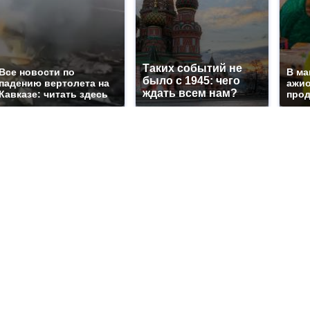
Таких событий не
Все новости по
В ма
было с 1945: чего
падению вертолета на
ажио
ждать всем нам?
Кавказе: читать здесь
прод