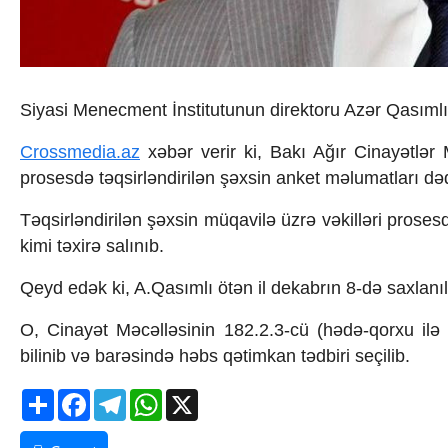
İqtisadiyyat
İqtisadi xəbərlər
Energetika
Neft-qaz
Əmək və sosial siyasət
Siyasi Menecment İnstitutunun direktoru Azər Qasımlın
Kənd təsərrüfatı
Hərbi sənaye
Crossmedia.az
xəbər verir ki, Bakı Ağır Cinayətlər
Telekommunikasiya və nəqliyyat
prosesdə təqsirləndirilən şəxsin anket məlumatları dəqi
COP29
Cəmiyyət
Təqsirləndirilən şəxsin müqavilə üzrə vəkilləri prose
Crossmedia.az - 1 yaş
kimi təxirə salınıb.
Siyasət
Məhkəmə və hüquq
Qeyd edək ki, A.Qasımlı ötən il dekabrın 8-də saxlanıl
Ekologiya
Zəfər - 5
O, Cinayət Məcəlləsinin 182.2.3-cü (hədə-qorxu ilə t
Gənclər və İdman
bilinib və barəsində həbs qətimkan tədbiri seçilib.
Media və QHT
Hadisə
Share
Facebook
Telegram
WhatsApp
X
Sağlamlıq
Sosium
Mənəvi dəyərlər