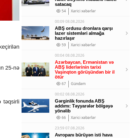
satacaq
54
Xarici xəbərlər
00:09 08.08.2026
ABŞ ordusu dronlara qarşı
lazer sistemləri almağa
hazırlaşır
59
Xarici xəbərlər
eçirilən
00:04 08.08.2026
Azərbaycan, Ermənistan və
ABŞ liderlərinin tarixi
un 25-nə
Vaşinqton görüşündən bir il
ötür
67
Gündəm
00:02 08.08.2026
Gərginlik fonunda ABŞ
təqsirli
addımı: Təyyarələr bölgəyə
yönəlib
66
Xarici xəbərlər
23:59 07.08.2026
Avropanı bürüyən isti hava