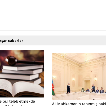
xşar xəbərlər
ə pul tələb etməkdə
Ali Məhkəmənin tanınmış hak