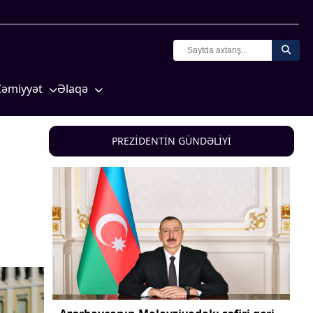
Cəmiyyət
Əlaqə
Crossmedia.az - 1 yaş
Missiyamız
Siyasət
PREZİDENTİN GÜNDƏLİYİ
Məhkəmə və hüquq
yasət
Ekologiya
Zəfər - 5
Gənclər və İdman
a və
Media və QHT
Hadisə
Sağlamlıq