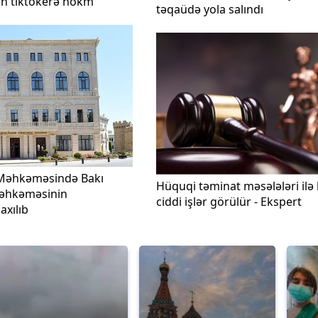
lən tiktokerə hökm
təqaüdə yola salındı
 Məhkəməsində Bakı
Hüquqi təminat məsələləri ilə 
Məhkəməsinin
ciddi işlər görülür - Ekspert
axılıb