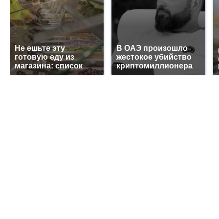
Не ешьте эту
В ОАЭ произошло
готовую еду из
жестокое убийство
магазина: список
криптомиллионера