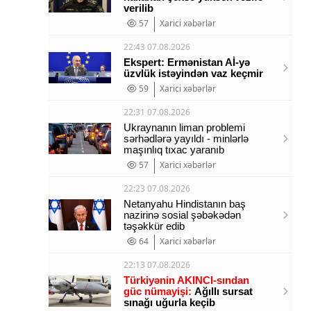
verilib
57
Xarici xəbərlər
22:43 07.08.2026
Ekspert: Ermənistan Aİ-yə
üzvlük istəyindən vaz keçmir
59
Xarici xəbərlər
22:31 07.08.2026
Ukraynanın liman problemi
sərhədlərə yayıldı - minlərlə
maşınlıq tıxac yaranıb
57
Xarici xəbərlər
22:23 07.08.2026
Netanyahu Hindistanın baş
nazirinə sosial şəbəkədən
təşəkkür edib
64
Xarici xəbərlər
22:13 07.08.2026
Türkiyənin AKINCI-sından
güc nümayişi:
Ağıllı sursat
sınağı uğurla keçib