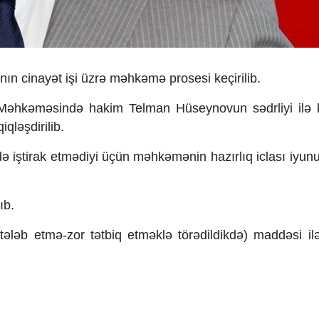
ın cinayət işi üzrə məhkəmə prosesi keçirilib.
 Məhkəməsində hakim Telman Hüseynovun sədrliyi ilə k
qləşdirilib.
sdə iştirak etmədiyi üçün məhkəmənin hazırlıq iclası iyun
ıb.
ələb etmə-zor tətbiq etməklə törədildikdə) maddəsi ilə 