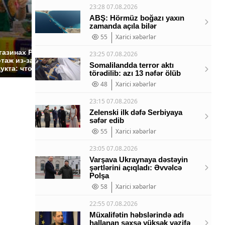
23:28 07.08.2026
ABŞ: Hörmüz boğazı yaxın
zamanda açıla bilər
55
Xarici xəbərlər
СМИ: В Химках на
полицейскую
Где буд
газинах России
23:25 07.08.2026
машину напали и
презид
таж из-за этого
Somalilandda terror aktı
подожгли.
России:
укта: что купить?
törədilib: azı 13 nəfər ölüb
48
Xarici xəbərlər
23:15 07.08.2026
Zelenski ilk dəfə Serbiyaya
səfər edib
55
Xarici xəbərlər
23:05 07.08.2026
Varşava Ukraynaya dəstəyin
şərtlərini açıqladı: Əvvəlcə
Polşa
58
Xarici xəbərlər
22:55 07.08.2026
Müxalifətin həbslərində adı
hallanan şəxsə yüksək vəzifə