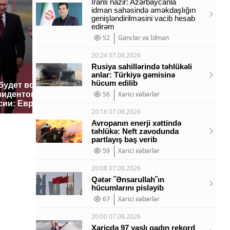
İranlı nazir: Azərbaycanla
idman sahəsində əməkdaşlığın
genişləndirilməsini vacib hesab
edirəm
52
Gənclər və İdman
20:24 07.08.2026
Rusiya sahillərində təhlükəli
anlar: Türkiyə gəmisinə
hücum edilib
 будет встреча
Такую з
Как выглядит место
зидентов США и
56
Xarici xəbərlər
никто не
крушение вертолета на
сии: Европа?
так?!
Кавказе: смотреть
20:16 07.08.2026
Avropanın enerji xəttində
təhlükə: Neft zavodunda
partlayış baş verib
59
Xarici xəbərlər
20:08 07.08.2026
Qətər ˝Ənsarullah˝ın
hücumlarını pisləyib
67
Xarici xəbərlər
20:00 07.08.2026
Xaricdə 97 yaşlı qadın rekord