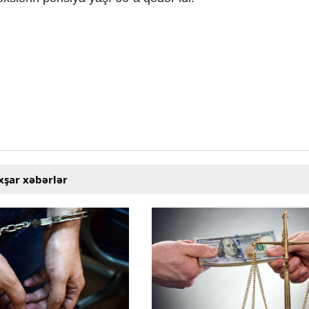
xşar xəbərlər