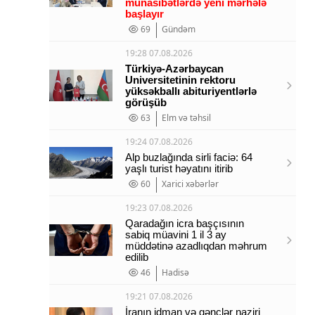
münasibətlərdə yeni mərhələ
başlayır
69
Gündəm
19:28 07.08.2026
Türkiyə-Azərbaycan
Universitetinin rektoru
yüksəkballı abituriyentlərlə
görüşüb
63
Elm və təhsil
19:24 07.08.2026
Alp buzlağında sirli faciə: 64
yaşlı turist həyatını itirib
60
Xarici xəbərlər
19:23 07.08.2026
Qaradağın icra başçısının
sabiq müavini 1 il 3 ay
müddətinə azadlıqdan məhrum
edilib
46
Hadisə
19:21 07.08.2026
İranın idman və gənclər naziri