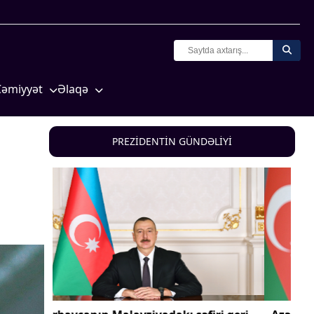
Cəmiyyət
Əlaqə
Crossmedia.az - 1 yaş
Missiyamız
Siyasət
PREZİDENTİN GÜNDƏLİYİ
Məhkəmə və hüquq
yasət
Ekologiya
Zəfər - 5
Gənclər və İdman
a və
Media və QHT
Hadisə
Sağlamlıq