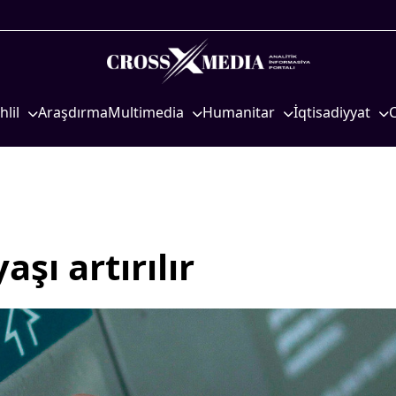
hlil
Araşdırma
Multimedia
Humanitar
İqtisadiyyat
iyasi
Foto
Elm və təhsil
İqtisadi xəbərlər
eosiyasi
Video
Mədəniyyət
Energetika
qtisadi
İnfoqrafika
Diaspor
Neft-qaz
osioloji
Podcast
Yüksəliş hekayəsi
Əmək və sosial si
şı artırılır
Mədəniyyətimizin Zəfəri
Kənd təsərrüfatı
Zəfər Diasporu
Hərbi sənaye
Səhiyyə
Telekommunikasiy
nəqliyyat
Ailə və uşaq
COP29
Turizm