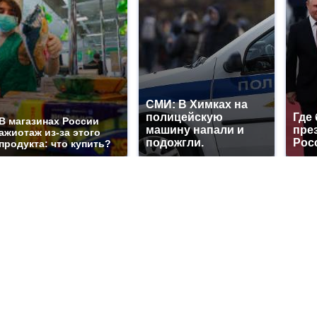
СМИ: В Химках на
полицейскую
Где
В магазинах России
машину напали и
пре
ажиотаж из-за этого
подожгли.
Рос
продукта: что купить?