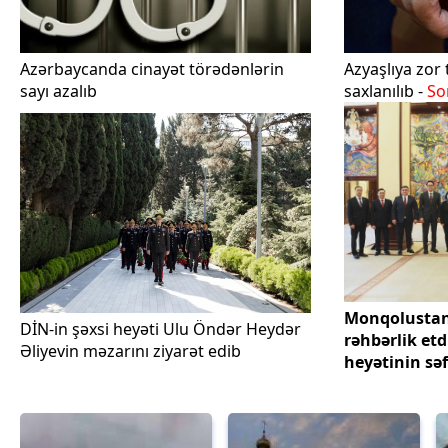
Azərbaycanda cinayət törədənlərin
Azyaşlıya zor
sayı azalıb
saxlanılıb -
So
Monqolustan
DİN-in şəxsi heyəti Ulu Öndər Heydər
rəhbərlik et
Əliyevin məzarını ziyarət edib
heyətinin səf