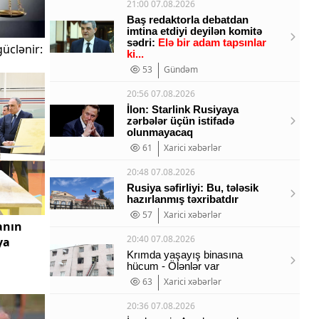
21:00 07.08.2026
Baş redaktorla debatdan
imtina etdiyi deyilən komitə
sədri:
Elə bir adam tapsınlar
üclənir:
ki...
53
Gündəm
20:56 07.08.2026
İlon: Starlink Rusiyaya
zərbələr üçün istifadə
olunmayacaq
61
Xarici xəbərlər
20:48 07.08.2026
Rusiya səfirliyi: Bu, tələsik
hazırlanmış təxribatdır
57
Xarici xəbərlər
anın
20:40 07.08.2026
ya
Krımda yaşayış binasına
hücum - Ölənlər var
63
Xarici xəbərlər
20:36 07.08.2026