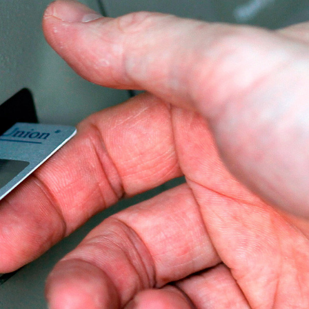
xalq İnvestisiya
Azərbaycanın Malayziyadakı səfi
t Komitəsi yaradılıb
çağırılıb, yenisi təyin olunub