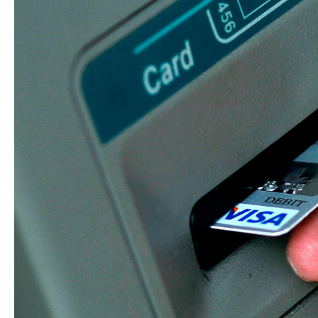
Azərbaycan Beynəl
Siyasi
Forumunun Təşkila
Geosiyasi
İqtisadi
Sosioloji
Araşdırma
Multimedia
Foto
Video
İnfoqrafika
Podcast
Humanitar
Elm və təhsil
Mədəniyyət
Diaspor
Yüksəliş hekayəsi
Mədəniyyətimizin Zəfəri
Zəfər Diasporu
Səhiyyə
Ailə və uşaq
Turizm