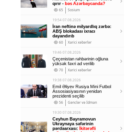
qırır -
bəs Azərbaycanda?
65
Sosium
19:54 07.08.2026
İran neftinə milyardlıq zərbə:
ABŞ blokadası ixracı
dayandırıb
60
Xarici xəbərlər
19:46 07.08.2026
Çeçenistan rəhbərinin oğluna
yüksək fəxri ad verilib
70
Xarici xəbərlər
19:38 07.08.2026
Emil Əliyev Rusiya Mini Futbol
Assosiasiyasının yenidən
prezidenti seçilib
56
Gənclər və İdman
19:30 07.08.2026
Ceyhun Bayramovun
Ukraynaya səfərinin
pərdəarxası:
İkitərəfli