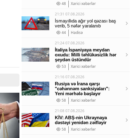
48
Xarici xəbərlər
21:31 07.08.2026
İsmayıllıda ağır yol qəzası baş
verib, 5 nəfər yaralanıb
44
Hadisə
21:24 07.08.2026
İtaliya İspaniyaya meydan
oxudu: Milli təhlükəsizlik hər
şeydən üstündür
53
Xarici xəbərlər
21:16 07.08.2026
Rusiya və İrana qarşı
"cəhənnəm sanksiyaları":
Yeni mərhələ başlayır
58
Xarici xəbərlər
21:08 07.08.2026
KİV: ABŞ-nin Ukraynaya
dəstəyi yenidən zəifləyir
58
Xarici xəbərlər