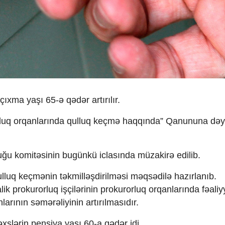
ıxma yaşı 65-ə qədər artırılır.
orluq orqanlarında qulluq keçmə haqqında” Qanununa dəyi
uğu komitəsinin bugünkü iclasında müzakirə edilib.
qulluq keçmənin təkmilləşdirilməsi məqsədilə hazırlanıb.
 prokurorluq işçilərinin prokurorluq orqanlarında fəaliyy
rının səmərəliyinin artırılmasıdır.
slərin pensiya yaşı 60-a qədər idi.