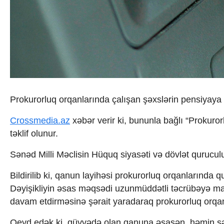
İqtisadiyyat
İqtisadi xəbərlər
Energetika
Neft-qaz
Əmək və sosial siyasət
Kənd təsərrüfatı
Hərbi sənaye
Telekommunikasiya və nəqliyyat
COP29
Prokurorluq orqanlarında çalışan şəxslərin pensiyaya ç
Cəmiyyət
Crossmedia.az - 1 yaş
Crossmedia.az
xəbər verir ki, bununla bağlı “Prokur
Siyasət
təklif olunur.
Məhkəmə və hüquq
Ekologiya
Sənəd Milli Məclisin Hüquq siyasəti və dövlət qurucul
Zəfər - 5
Gənclər və İdman
Bildirilib ki, qanun layihəsi prokurorluq orqanlarında 
Media və QHT
Dəyişikliyin əsas məqsədi uzunmüddətli təcrübəyə malik
Hadisə
Sağlamlıq
davam etdirməsinə şərait yaradaraq prokurorluq orqanla
Sosium
Qeyd edək ki, qüvvədə olan qanuna əsasən, həmin şəx
Mənəvi dəyərlər