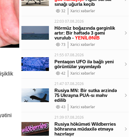
sınağı uğurla keçib
32
Xarici xəbərlər
22:03 07.08.2026
Hörmüz boğazında gərginlik
artır: Bir həftədə 3 gəmi
vurulub -
YENİLƏNİB
73
Xarici xəbərlər
21:55 07.08.2026
Pentaqon UFO ilə bağlı yeni
görüntülər yayımlayıb
şiklik
42
Xarici xəbərlər
21:47 07.08.2026
Rusiya MN: Bir sutka ərzində
75 Ukrayna PUA-sı məhv
edilib
43
Xarici xəbərlər
ətini
21:39 07.08.2026
Rusiya höküməti Wildberries
böhranına müdaxilə etməyə
hazırlaşır