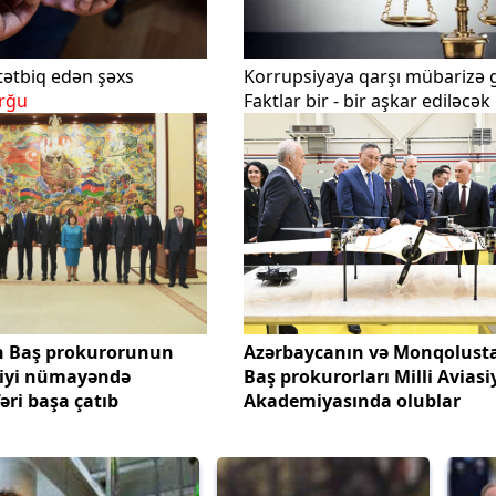
 tətbiq edən şəxs
Korrupsiyaya qarşı mübarizə g
rğu
Faktlar bir - bir aşkar ediləcək
 Baş prokurorunun
Azərbaycanın və Monqolust
diyi nümayəndə
Baş prokurorları Milli Aviasi
əri başa çatıb
Akademiyasında olublar