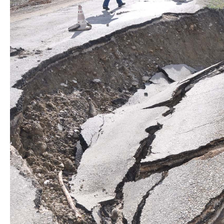
Azərbaycanın Avr
Siyasi
daimi nümayəndəsi
Geosiyasi
İqtisadi
Sosioloji
Araşdırma
Multimedia
Foto
Video
İnfoqrafika
Podcast
Humanitar
Elm və təhsil
Mədəniyyət
Diaspor
Yüksəliş hekayəsi
Mədəniyyətimizin Zəfəri
Zəfər Diasporu
Səhiyyə
Ailə və uşaq
Turizm