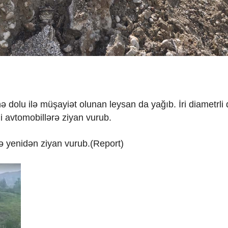
 dolu ilə müşayiət olunan leysan da yağıb. İri diametrli 
di avtomobillərə ziyan vurub.
 yenidən ziyan vurub.(Report)