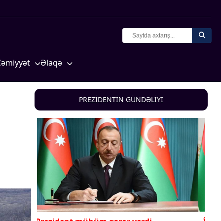
Cəmiyyət
Əlaqə
Crossmedia.az - 1 yaş
Missiyamız
Siyasət
PREZİDENTİN GÜNDƏLİYİ
Məhkəmə və hüquq
yasət
Ekologiya
Zəfər - 5
Gənclər və İdman
a və
Media və QHT
Hadisə
Sağlamlıq