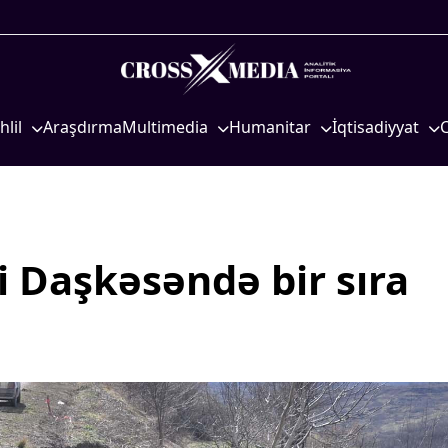
hlil
Araşdırma
Multimedia
Humanitar
İqtisadiyyat
iyasi
Foto
Elm və təhsil
İqtisadi xəbərlər
eosiyasi
Video
Mədəniyyət
Energetika
qtisadi
İnfoqrafika
Diaspor
Neft-qaz
osioloji
Podcast
Yüksəliş hekayəsi
Əmək və sosial si
ti Daşkəsəndə bir sıra
Mədəniyyətimizin Zəfəri
Kənd təsərrüfatı
Zəfər Diasporu
Hərbi sənaye
Səhiyyə
Telekommunikasiy
nəqliyyat
Ailə və uşaq
COP29
Turizm