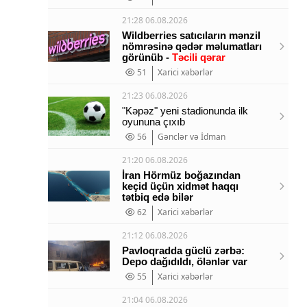
21:28 06.08.2026
Wildberries satıcıların mənzil
nömrəsinə qədər məlumatları
görünüb -
Təcili qərar
51
Xarici xəbərlər
21:23 06.08.2026
"Kəpəz" yeni stadionunda ilk
oyununa çıxıb
56
Gənclər və İdman
21:20 06.08.2026
İran Hörmüz boğazından
keçid üçün xidmət haqqı
tətbiq edə bilər
62
Xarici xəbərlər
21:12 06.08.2026
Pavloqradda güclü zərbə:
Depo dağıdıldı, ölənlər var
55
Xarici xəbərlər
21:04 06.08.2026