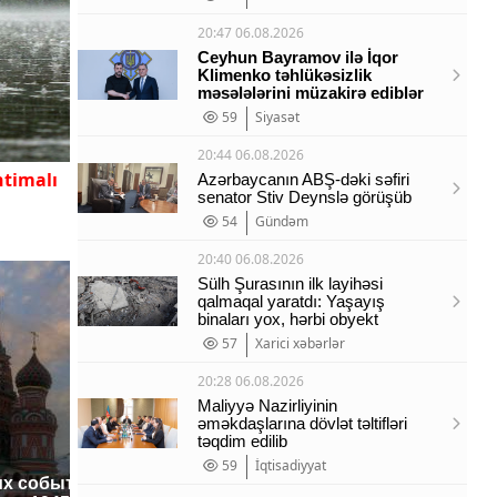
20:47 06.08.2026
Ceyhun Bayramov ilə İqor
Klimenko təhlükəsizlik
məsələlərini müzakirə ediblər
59
Siyasət
20:44 06.08.2026
htimalı
Azərbaycanın ABŞ-dəki səfiri
senator Stiv Deynslə görüşüb
54
Gündəm
20:40 06.08.2026
Sülh Şurasının ilk layihəsi
qalmaqal yaratdı: Yaşayış
binaları yox, hərbi obyekt
57
Xarici xəbərlər
20:28 06.08.2026
Maliyyə Nazirliyinin
əməkdaşlarına dövlət təltifləri
təqdim edilib
СМИ: В 
59
İqtisadiyyat
их событий не
полице
В магазинах России