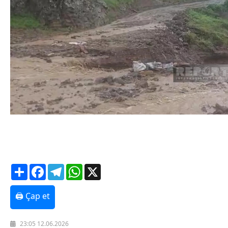
Texnologiya
Mətbuat-150
Əlaqə
Missiyamız
Share
Facebook
Telegram
WhatsApp
X
🖨 Çap et
23:05 12.06.2026