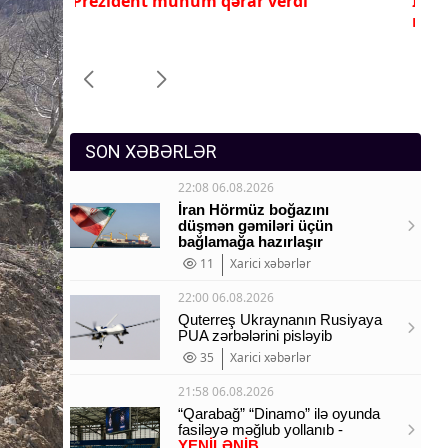
İlham Əliyev ona yüksək dövlət
Pr
Sosium
mükafatı verdi
ye
Mənəvi dəyərlər
Texnologiya
Mətbuat-150
SON XƏBƏRLƏR
22:08 06.08.2026
İran Hörmüz boğazını
düşmən gəmiləri üçün
bağlamağa hazırlaşır
11
Xarici xəbərlər
22:00 06.08.2026
Quterreş Ukraynanın Rusiyaya
PUA zərbələrini pisləyib
35
Xarici xəbərlər
21:58 06.08.2026
“Qarabağ” “Dinamo” ilə oyunda
fasiləyə məğlub yollanıb -
YENİLƏNİB