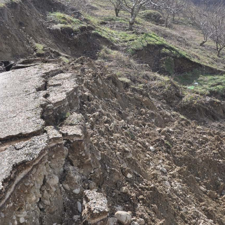
opa Şurası yanında
Prezident mühüm qərar verdi
 geri çağırılıb