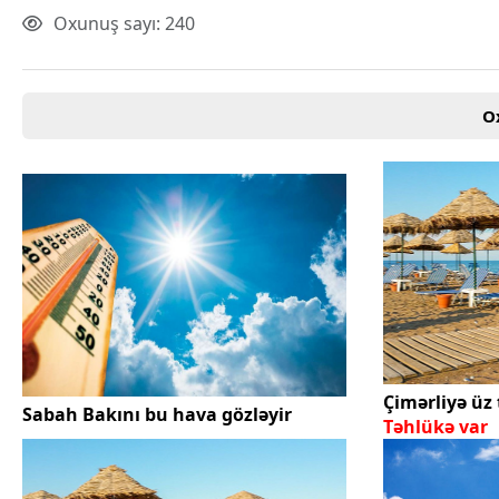
Oxunuş sayı: 240
O
Çimərliyə üz 
Sabah Bakını bu hava gözləyir
Təhlükə var