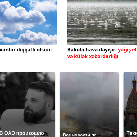
xanlar diqqətli olsun:
Bakıda hava dəyişir:
yağış e
və külək xəbərdarlığı
В ОАЭ произошло
Так
Все новости по