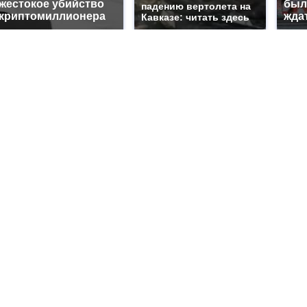
жестокое убийство
было
падению вертолета на
криптомиллионера
жда
Кавказе: читать здесь