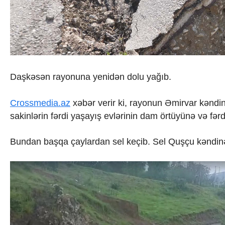
İqtisadiyyat
İqtisadi xəbərlər
Energetika
Neft-qaz
Əmək və sosial siyasət
Kənd təsərrüfatı
Hərbi sənaye
Daşkəsən rayonuna yenidən dolu yağıb.
Telekommunikasiya və nəqliyyat
COP29
Cəmiyyət
Crossmedia.az
xəbər verir ki, rayonun Əmirvar kəndinə
Crossmedia.az - 1 yaş
sakinlərin fərdi yaşayış evlərinin dam örtüyünə və fər
Siyasət
Məhkəmə və hüquq
Bundan başqa çaylardan sel keçib. Sel Quşçu kəndinə
Ekologiya
Zəfər - 5
Gənclər və İdman
Media və QHT
Hadisə
Sağlamlıq
Sosium
Mənəvi dəyərlər