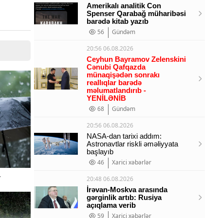
Amerikalı analitik Con
Spenser Qarabağ müharibəsi
barədə kitab yazıb
56
Gündəm
20:56 06.08.2026
Ceyhun Bayramov Zelenskini
Cənubi Qafqazda
münaqişədən sonrakı
reallıqlar barədə
məlumatlandırıb -
YENİLƏNİB
68
Gündəm
20:56 06.08.2026
NASA-dan tarixi addım:
Astronavtlar riskli əməliyyata
başlayıb
46
Xarici xəbərlər
-
20:48 06.08.2026
İrəvan-Moskva arasında
gərginlik artıb: Rusiya
açıqlama verib
59
Xarici xəbərlər