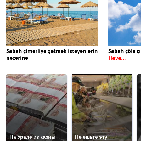
Sabah çimərliyə getmək istəyənlərin
Sabah çölə çı
nəzərinə
Hava...
На Урале из казны
Не ешьте эту