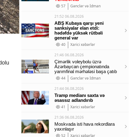
57
Gənclər və İdman
21:52 06.08.2026
ABŞ Kubaya qarşı yeni
sanksiyalar elan etdi:
hədəfdə yüksək rütbəli
general var
40
Xarici xəbərlər
21:46 06.08.2026
Çimərlik voleybolu üzrə
dolu
Azərbaycan çempionatında
yarımfinal mərhələsi başa çatıb
44
Gənclər və İdman
21:44 06.08.2026
Tramp medianı saxta və
əsassız adlandırıb
41
Xarici xəbərlər
21:36 06.08.2026
Moskvada isti hava rekordlara
yaxınlaşır
52
Xarici xəbərlər