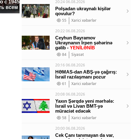
 с 1945: чего
машину 
20:24 06.08.2026
ажиотаж из-за этого
ть всем нам?
подожгл
продукта: что купить?
Polşadan ukraynalı kişilər
qovulur?
55
Xarici xəbərlər
20:22 06.08.2026
Ceyhun Bayramov
Ukraynanın İrpen şəhərinə
gəlib -
YENİLƏNİB
84
Siyasət
20:16 06.08.2026
HƏMAS-dan ABŞ-yə çağırış:
İsrail razılaşmanı pozur
61
Xarici xəbərlər
20:08 06.08.2026
Yaxın Şərqdə yeni mərhələ:
İsrail və Livan BMT-yə
müraciət edəcək
58
Xarici xəbərlər
20:00 06.08.2026
Cek Çanı tanımayan da var,