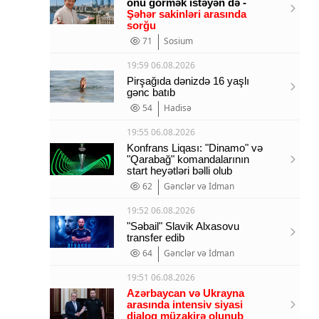
onu görmək istəyən də -
Şəhər sakinləri arasında
sorğu
71
Sosium
19:59 06.08.2026
Pirşağıda dənizdə 16 yaşlı
gənc batıb
54
Hadisə
19:55 06.08.2026
Konfrans Liqası: "Dinamo" və
"Qarabağ" komandalarının
start heyətləri bəlli olub
62
Gənclər və İdman
19:52 06.08.2026
"Səbail" Slavik Alxasovu
transfer edib
64
Gənclər və İdman
19:51 06.08.2026
Azərbaycan və Ukrayna
arasında intensiv siyasi
dialoq müzakirə olunub