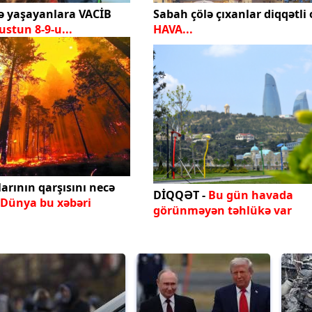
ə yaşayanlara VACİB
Sabah çölə çıxanlar diqqətli 
stun 8-9-u...
HAVA...
arının qarşısını necə
DİQQƏT -
Bu gün havada
Dünya bu xəbəri
görünməyən təhlükə var