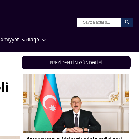
Cəmiyyət
Əlaqə
Crossmedia.az - 1 yaş
Missiyamız
Siyasət
PREZİDENTİN GÜNDƏLİYİ
Məhkəmə və hüquq
yasət
Ekologiya
li
Zəfər - 5
Gənclər və İdman
a və
Media və QHT
Hadisə
Sağlamlıq