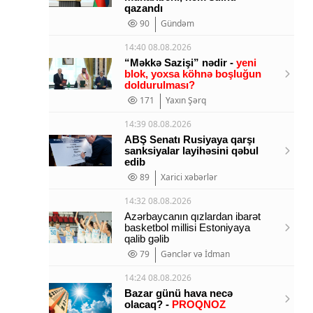
qazandı
90
Gündəm
14:40 08.08.2026
“Məkkə Sazişi” nədir -
yeni
blok, yoxsa köhnə boşluğun
doldurulması?
171
Yaxın Şərq
14:39 08.08.2026
ABŞ Senatı Rusiyaya qarşı
sanksiyalar layihəsini qəbul
edib
89
Xarici xəbərlər
14:32 08.08.2026
Azərbaycanın qızlardan ibarət
basketbol millisi Estoniyaya
qalib gəlib
79
Gənclər və İdman
14:24 08.08.2026
Bazar günü hava necə
olacaq? -
PROQNOZ