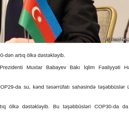
-dən artıq ölkə dəstəkləyib.
ezidenti Muxtar Babayev Bakı İqlim Fəaliyyəti Həf
OP29-da su, kənd təsərrüfatı sahəsində təşəbbüslər 
artıq ölkə dəstəkləyib. Bu təşəbbüsləri COP30-da d