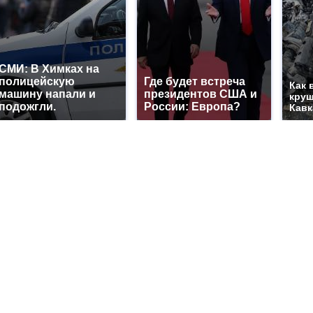
СМИ: В Химках на
полицейскую
Где будет встреча
Как 
машину напали и
президентов США и
круш
подожгли.
России: Европа?
Кавк