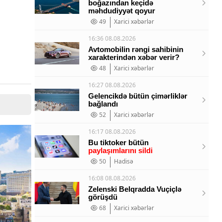
boğazından keçidə
məhdudiyyət qoyur
49
Xarici xəbərlər
16:36 08.08.2026
Avtomobilin rəngi sahibinin
xarakterindən xəbər verir?
48
Xarici xəbərlər
16:27 08.08.2026
Gelencikdə bütün çimərliklər
bağlandı
52
Xarici xəbərlər
16:17 08.08.2026
Bu tiktoker bütün
paylaşımlarını sildi
50
Hadisə
16:08 08.08.2026
Zelenski Belqradda Vuçiçlə
görüşdü
68
Xarici xəbərlər