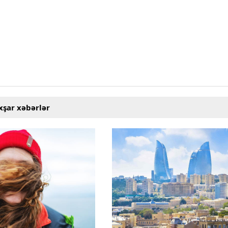
xşar xəbərlər