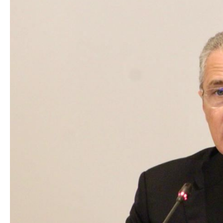
Nikol Paşinyan Pr
Siyasi
zəng edib
- YENİL
Geosiyasi
İqtisadi
Sosioloji
Araşdırma
Multimedia
Foto
Video
İnfoqrafika
Podcast
Humanitar
Elm və təhsil
Mədəniyyət
Diaspor
Yüksəliş hekayəsi
Mədəniyyətimizin Zəfəri
Zəfər Diasporu
Səhiyyə
Ailə və uşaq
Turizm