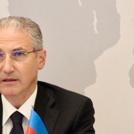
ezident İlham Əliyevə
Azərbaycan Beynəlxalq İnvestis
ƏNİB
Forumunun Təşkilat Komitəsi y