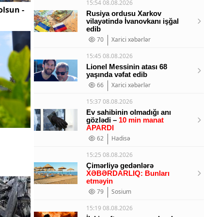
15:54 08.08.2026
olsun -
Rusiya ordusu Xarkov
vilayətində İvanovkanı işğal
edib
70
Xarici xəbərlər
15:45 08.08.2026
Lionel Messinin atası 68
yaşında vəfat edib
66
Xarici xəbərlər
15:37 08.08.2026
Ev sahibinin olmadığı anı
gözlədi –
10 min manat
APARDI
62
Hadisə
15:25 08.08.2026
Çimərliyə gedənlərə
XƏBƏRDARLIQ: Bunları
etməyin
79
Sosium
15:19 08.08.2026