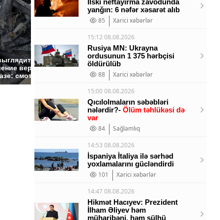
İlski neftayırma zavodunda
yanğın: 6 nəfər xəsarət alıb
85
Xarici xəbərlər
15:12 08.08.2026
Rusiya MN: Ukrayna
ordusunun 1 375 hərbçisi
На Урале из казны
Не ешьт
выглядит место
öldürülüb
были украдены 18
готовую
ение вертолета на
88
Xarici xəbərlər
миллионов рублей
магазин
азе: смотреть
15:00 08.08.2026
Qıcılolmaların səbəbləri
nələrdir?-
Ölüm təhlükəsi də
var
84
Sağlamlıq
14:53 08.08.2026
İspaniya İtaliya ilə sərhəd
yoxlamalarını gücləndirdi
101
Xarici xəbərlər
14:47 08.08.2026
Hikmət Hacıyev: Prezident
İlham Əliyev həm
müharibəni, həm sülhü