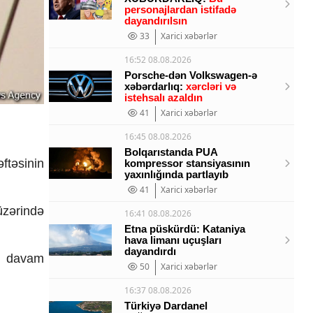
personajlardan istifadə
dayandırılsın
33
Xarici xəbərlər
16:52 08.08.2026
Porsche-dən Volkswagen-ə
xəbərdarlıq:
xərcləri və
istehsalı azaldın
41
Xarici xəbərlər
16:45 08.08.2026
Bolqarıstanda PUA
təsinin
kompressor stansiyasının
yaxınlığında partlayıb
41
Xarici xəbərlər
üzərində
16:41 08.08.2026
Etna püskürdü: Kataniya
hava limanı uçuşları
dayandırdı
a davam
50
Xarici xəbərlər
16:37 08.08.2026
Türkiyə Dardanel