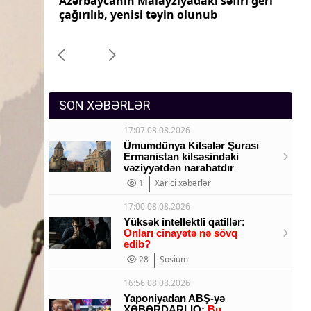
iya
Azərbaycanın Malayziyadakı səfiri geri
Az
Sosium
aradılıb
çağırılıb, yenisi təyin olunub
ça
Mənəvi dəyərlər
Texnologiya
Mətbuat-150
SON XƏBƏRLƏR
17:07 08.08.2026
Ümumdünya Kilsələr Şurası
Ermənistan kilsəsindəki
vəziyyətdən narahatdır
1
Xarici xəbərlər
17:00 08.08.2026
Yüksək intellektli qatillər:
Onları cinayətə nə sövq
edib?
28
Sosium
16:56 08.08.2026
Yaponiyadan ABŞ-yə
XƏBƏRDARLIQ:
Bu