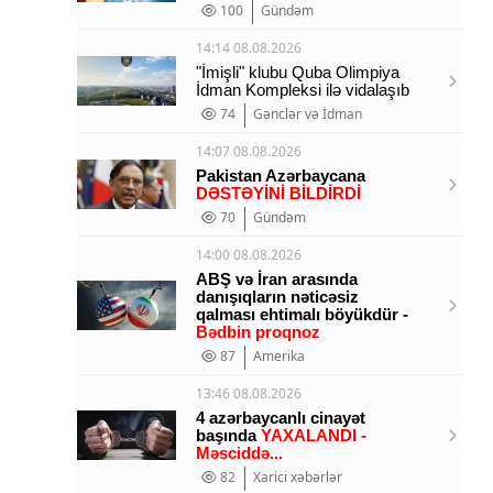
100
Gündəm
14:14 08.08.2026
"İmişli" klubu Quba Olimpiya
İdman Kompleksi ilə vidalaşıb
74
Gənclər və İdman
14:07 08.08.2026
Pakistan Azərbaycana
DƏSTƏYİNİ BİLDİRDİ
70
Gündəm
14:00 08.08.2026
ABŞ və İran arasında
danışıqların nəticəsiz
qalması ehtimalı böyükdür -
Bədbin proqnoz
87
Amerika
13:46 08.08.2026
4 azərbaycanlı cinayət
başında
YAXALANDI -
Məsciddə...
82
Xarici xəbərlər