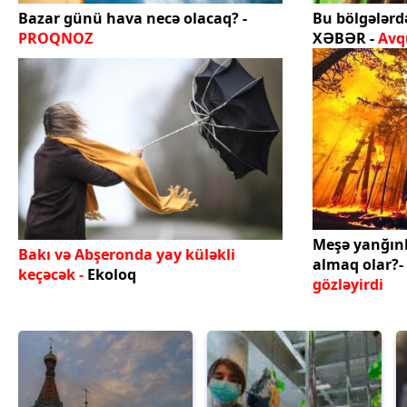
Bazar günü hava necə olacaq? -
Bu bölgələrd
PROQNOZ
XƏBƏR -
Avqu
Meşə yanğınl
Bakı və Abşeronda yay küləkli
almaq olar?-
keçəcək -
Ekoloq
gözləyirdi