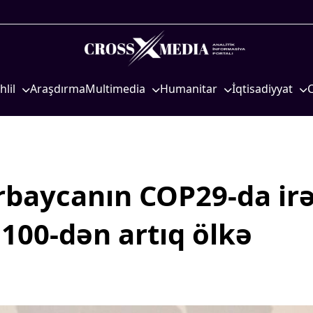
hlil
Araşdırma
Multimedia
Humanitar
İqtisadiyyat
iyasi
Foto
Elm və təhsil
İqtisadi xəbərlər
eosiyasi
Video
Mədəniyyət
Energetika
qtisadi
İnfoqrafika
Diaspor
Neft-qaz
osioloji
Podcast
Yüksəliş hekayəsi
Əmək və sosial si
baycanın COP29-da irə
Mədəniyyətimizin Zəfəri
Kənd təsərrüfatı
100-dən artıq ölkə
Zəfər Diasporu
Hərbi sənaye
Səhiyyə
Telekommunikasiy
nəqliyyat
Ailə və uşaq
COP29
Turizm