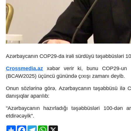
İqtisadiyyat
İqtisadi xəbərlər
Energetika
Neft-qaz
Əmək və sosial siyasət
Kənd təsərrüfatı
Hərbi sənaye
Telekommunikasiya və nəqliyyat
COP29
Azərbaycanın COP29-da irəli sürdüyü təşəbbüsləri 100
Cəmiyyət
Crossmedia.az - 1 yaş
Crossmedia.az
xəbər verir ki, bunu COP29-un Pr
Siyasət
(BCAW2025) üçüncü günündə çıxışı zamanı deyib.
Məhkəmə və hüquq
Ekologiya
Onun sözlərinə görə, Azərbaycanın təşəbbüsü ilə C
Zəfər - 5
danışıqlar aparılıb:
Gənclər və İdman
Media və QHT
"Azərbaycanın hazırladığı təşəbbüsləri 100-dən 
Hadisə
etdirəcəyik".
Sağlamlıq
Sosium
Share
Facebook
Telegram
WhatsApp
X
Mənəvi dəyərlər