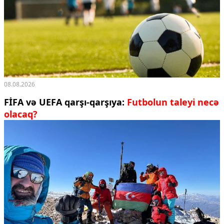
08.08.2026
FİFA və UEFA qarşı-qarşıya:
Futbolun taleyi necə
olacaq?