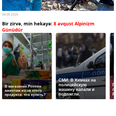
08.08.2026
Bir zirvə, min hekayə:
8 avqust Alpinizm
Günüdür
СМИ: В Химках на
полицейскую
Г
В магазинах России
машину напали и
п
ажиотаж из-за этого
подожгли.
Р
продукта: что купить?