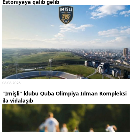
Estoniyaya qalib gəlib
08.08.2026
"İmişli" klubu Quba Olimpiya İdman Kompleksi
ilə vidalaşıb