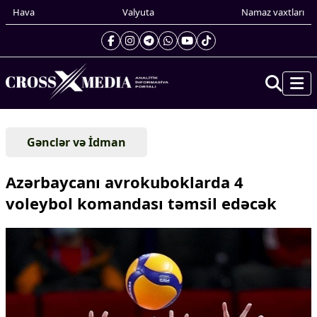
Hava
Valyuta
Namaz vaxtları
Prezidentin gündəliyi
Gənclər və İdman
Gündəm
Dünya
Azərbaycanı avrokuboklarda 4
Xarici xəbərlər
voleybol komandası təmsil edəcək
Cənubi Qafqaz
Türk Dünyası
Yaxın Şərq
Avropa
Amerika
Asiya
Afrika