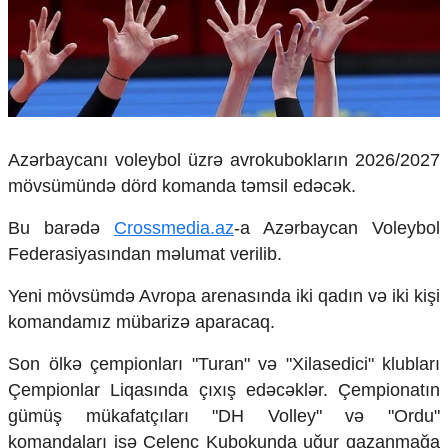
Çarpaz baxış
Təhlil
Siyasi
Geosiyasi
İqtisadi
Sosioloji
Azərbaycanı voleybol üzrə avrokubokların 2026/2027
Araşdırma
mövsümündə dörd komanda təmsil edəcək.
Multimedia
Bu barədə
Crossmedia.az
-a Azərbaycan Voleybol
Foto
Federasiyasından məlumat verilib.
Video
İnfoqrafika
Yeni mövsümdə Avropa arenasında iki qadın və iki kişi
Podcast
komandamız mübarizə aparacaq.
Humanitar
Son ölkə çempionları "Turan" və "Xilasedici" klubları
Elm və təhsil
Çempionlar Liqasında çıxış edəcəklər. Çempionatın
Mədəniyyət
gümüş mükafatçıları "DH Volley" və "Ordu"
Diaspor
Yüksəliş hekayəsi
komandaları isə Çelenc Kubokunda uğur qazanmağa