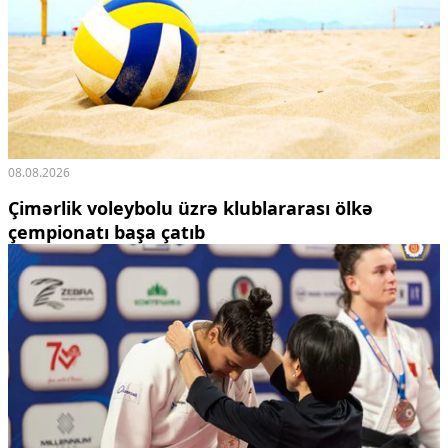
Ekologiya
Zəfər - 5
Gənclər və İdman
Media və QHT
Hadisə
Sağlamlıq
Sosium
08.08.2026
Mənəvi dəyərlər
Texnologiya
Çimərlik voleybolu üzrə klublararası ölkə
Mətbuat-150
çempionatı başa çatıb
Əlaqə
Missiyamız