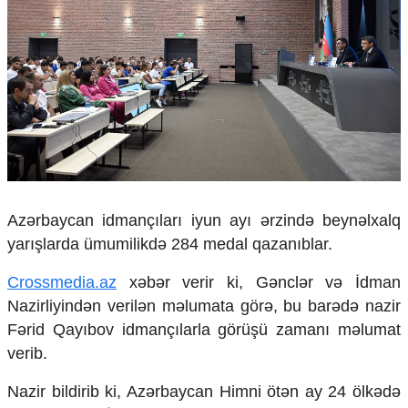
Çarpaz baxış
Təhlil
Siyasi
Geosiyasi
İqtisadi
Sosioloji
Araşdırma
Multimedia
Foto
Azərbaycan idmançıları iyun ayı ərzində beynəlxalq
Video
yarışlarda ümumilikdə 284 medal qazanıblar.
İnfoqrafika
Podcast
Crossmedia.az
xəbər verir ki, Gənclər və İdman
Humanitar
Nazirliyindən verilən məlumata görə, bu barədə nazir
Fərid Qayıbov idmançılarla görüşü zamanı məlumat
Elm və təhsil
verib.
Mədəniyyət
Diaspor
Nazir bildirib ki, Azərbaycan Himni ötən ay 24 ölkədə
Yüksəliş hekayəsi