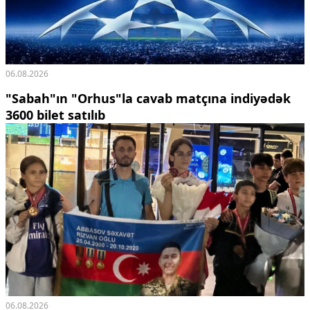
06.08.2026
"Sabah"ın "Orhus"la cavab matçına indiyədək
3600 bilet satılıb
06.08.2026