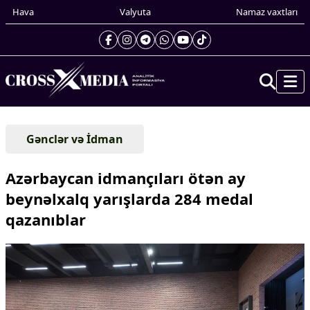
Hava
Valyuta
Namaz vaxtları
Prezidentin gündəliyi
Gənclər və İdman
Gündəm
Dünya
Azərbaycan idmançıları ötən ay
Xarici xəbərlər
beynəlxalq yarışlarda 284 medal
Cənubi Qafqaz
qazanıblar
Türk Dünyası
Yaxın Şərq
Avropa
Amerika
Asiya
Afrika