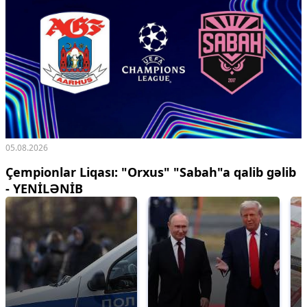
05.08.2026
Çempionlar Liqası: "Orxus" "Sabah"a qalib gəlib
-
YENİLƏNİB