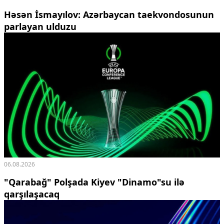
Həsən İsmayılov: Azərbaycan taekvondosunun
parlayan ulduzu
06.08.2026
"Qarabağ" Polşada Kiyev "Dinamo"su ilə
qarşılaşacaq