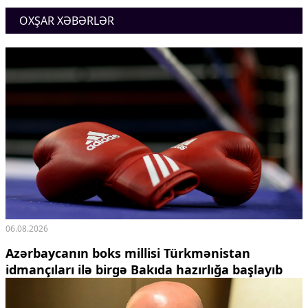
Ekologiya
OXŞAR XƏBƏRLƏR
Zəfər - 5
Gənclər və İdman
Media və QHT
Hadisə
Sağlamlıq
Sosium
Mənəvi dəyərlər
Texnologiya
Mətbuat-150
Əlaqə
Missiyamız
06.08.2026
Azərbaycanın boks millisi Türkmənistan
idmançıları ilə birgə Bakıda hazırlığa başlayıb