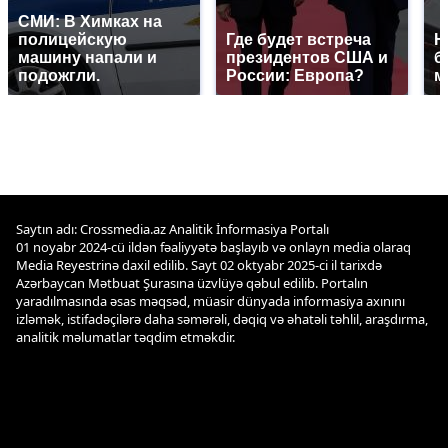
СМИ: В Химках на
полицейскую
Где будет встреча
Н
машину напали и
президентов США и
б
подожгли.
России: Европа?
м
Saytın adı: Crossmedia.az Analitik İnformasiya Portalı
01 noyabr 2024-cü ildən fəaliyyətə başlayıb və onlayn media olaraq
Media Reyestrinə daxil edilib. Sayt 02 oktyabr 2025-ci il tarixdə
Azərbaycan Mətbuat Şurasına üzvlüyə qəbul edilib. Portalın
yaradılmasında əsas məqsəd, müasir dünyada informasiya axınını
izləmək, istifadəçilərə daha səmərəli, dəqiq və əhatəli təhlil, araşdırma,
analitik məlumatlar təqdim etməkdir.