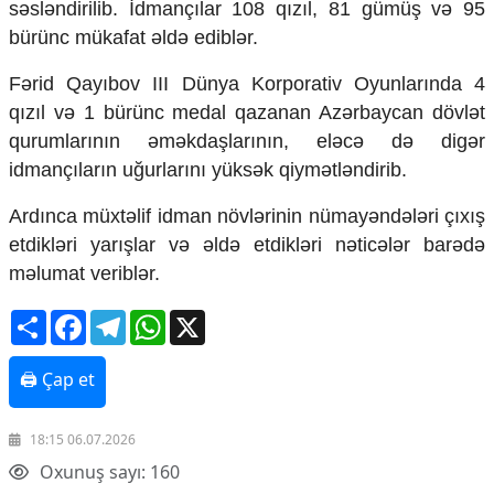
səsləndirilib. İdmançılar 108 qızıl, 81 gümüş və 95
Mədəniyyətimizin Zəfəri
bürünc mükafat əldə ediblər.
Zəfər Diasporu
Səhiyyə
Fərid Qayıbov III Dünya Korporativ Oyunlarında 4
Ailə və uşaq
Turizm
qızıl və 1 bürünc medal qazanan Azərbaycan dövlət
qurumlarının əməkdaşlarının, eləcə də digər
İqtisadiyyat
idmançıların uğurlarını yüksək qiymətləndirib.
İqtisadi xəbərlər
Ardınca müxtəlif idman növlərinin nümayəndələri çıxış
Energetika
Neft-qaz
etdikləri yarışlar və əldə etdikləri nəticələr barədə
Əmək və sosial siyasət
məlumat veriblər.
Kənd təsərrüfatı
Hərbi sənaye
Share
Facebook
Telegram
WhatsApp
X
Telekommunikasiya və nəqliyyat
COP29
🖨 Çap et
Cəmiyyət
18:15 06.07.2026
Crossmedia.az - 1 yaş
Siyasət
Oxunuş sayı: 160
Məhkəmə və hüquq