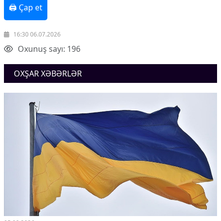
🖨 Çap et
16:30 06.07.2026
Oxunuş sayı: 196
OXŞAR XƏBƏRLƏR