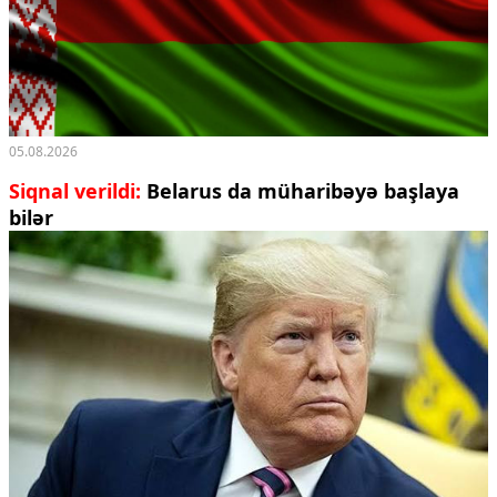
05.08.2026
Siqnal verildi:
Belarus da müharibəyə başlaya
bilər