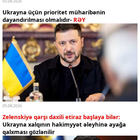
05.08.2026
Ukrayna üçün prioritet müharibənin
dayandırılması olmalıdır-
RƏY
05.08.2026
Zelenskiyə qarşı daxili etiraz başlaya bilər:
Ukrayna xalqının hakimyyət əleyhinə ayağa
qalxması gözlənilir