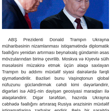
Çarpaz baxış
Təhlil
Siyasi
Geosiyasi
İqtisadi
Sosioloji
ABŞ Prezidenti Donald Trampın Ukrayna
Araşdırma
müharibəsinin nizamlanması istiqamətində diplomatik
Multimedia
fəallığını yenidən artırması beynəlxalq gündəmin əsas
Foto
mövzularından birinə çevrilib. Moskva və Kiyevlə sülh
Video
məsələsini müzakirə etmək üçün əlaqə saxlayan
İnfoqrafika
Trampın bu addımı müxtəlif siyasi dairələrdə fərqli
Podcast
qiymətləndirilir. Bəziləri bunu Vaşinqtonun qlobal
Humanitar
nüfuzunu gücləndirmək cəhdi kimi dəyərləndirir,
digərləri isə ABŞ-nin dəyişən geosiyasi maraqları ilə
Elm və təhsil
əlaqələndirir. Digər tərəfdən, hazırda Ukrayna
Mədəniyyət
Diaspor
cəbhədə fəallığını artıraraq Rusiya ərazisinin müxtəlif
Yüksəliş hekayəsi
istiqamətlərinə zərbələr endirir. Belə bir şəraitdə