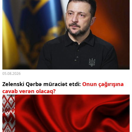
05.08.2026
Zelenski Qərbə müraciət etdi:
Onun çağırışına
cavab verən olacaq?