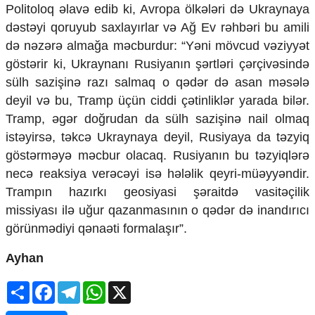
Politoloq əlavə edib ki, Avropa ölkələri də Ukraynaya
dəstəyi qoruyub saxlayırlar və Ağ Ev rəhbəri bu amili
də nəzərə almağa məcburdur: “Yəni mövcud vəziyyət
göstərir ki, Ukraynanı Rusiyanın şərtləri çərçivəsində
sülh sazişinə razı salmaq o qədər də asan məsələ
deyil və bu, Tramp üçün ciddi çətinliklər yarada bilər.
Tramp, əgər doğrudan da sülh sazişinə nail olmaq
istəyirsə, təkcə Ukraynaya deyil, Rusiyaya da təzyiq
göstərməyə məcbur olacaq. Rusiyanın bu təzyiqlərə
necə reaksiya verəcəyi isə hələlik qeyri-müəyyəndir.
Trampın hazırkı geosiyasi şəraitdə vasitəçilik
missiyası ilə uğur qazanmasının o qədər də inandırıcı
görünmədiyi qənaəti formalaşır”.
Ayhan
Share
Facebook
Telegram
WhatsApp
X