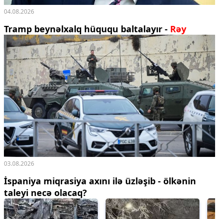
04.08.2026
Tramp beynəlxalq hüququ baltalayır -
Rəy
03.08.2026
İspaniya miqrasiya axını ilə üzləşib - ölkənin
taleyi necə olacaq?