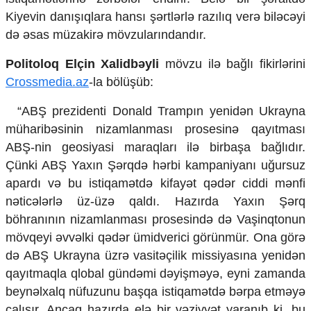
Mədəniyyətimizin Zəfəri
Kiyevin danışıqlara hansı şərtlərlə razılıq verə biləcəyi
Zəfər Diasporu
də əsas müzakirə mövzularındandır.
Səhiyyə
Ailə və uşaq
Politoloq Elçin Xalidbəyli
mövzu ilə bağlı fikirlərini
Turizm
Crossmedia.az
-la bölüşüb:
İqtisadiyyat
“ABŞ prezidenti Donald Trampın yenidən Ukrayna
İqtisadi xəbərlər
müharibəsinin nizamlanması prosesinə qayıtması
Energetika
ABŞ-nin geosiyasi maraqları ilə birbaşa bağlıdır.
Neft-qaz
Çünki ABŞ Yaxın Şərqdə hərbi kampaniyanı uğursuz
Əmək və sosial siyasət
Kənd təsərrüfatı
apardı və bu istiqamətdə kifayət qədər ciddi mənfi
Hərbi sənaye
nəticələrlə üz-üzə qaldı. Hazırda Yaxın Şərq
Telekommunikasiya və nəqliyyat
böhranının nizamlanması prosesində də Vaşinqtonun
COP29
mövqeyi əvvəlki qədər ümidverici görünmür. Ona görə
Cəmiyyət
də ABŞ Ukrayna üzrə vasitəçilik missiyasına yenidən
qayıtmaqla qlobal gündəmi dəyişməyə, eyni zamanda
Crossmedia.az - 1 yaş
beynəlxalq nüfuzunu başqa istiqamətdə bərpa etməyə
Siyasət
çalışır. Ancaq hazırda elə bir vəziyyət yaranıb ki, bu
Məhkəmə və hüquq