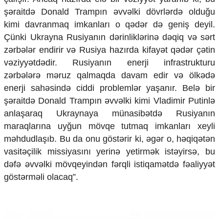
Ekologiya
şəraitdə Donald Trampın əvvəlki dövrlərdə olduğu
Zəfər - 5
kimi davranmaq imkanları o qədər də geniş deyil.
Gənclər və İdman
Çünki Ukrayna Rusiyanın dərinliklərinə dəqiq və sərt
Media və QHT
zərbələr endirir və Rusiya hazırda kifayət qədər çətin
Hadisə
vəziyyətdədir. Rusiyanın enerji infrastrukturu
Sağlamlıq
Sosium
zərbələrə məruz qalmaqda davam edir və ölkədə
Mənəvi dəyərlər
enerji sahəsində ciddi problemlər yaşanır. Belə bir
Texnologiya
şəraitdə Donald Trampın əvvəlki kimi Vladimir Putinlə
Mətbuat-150
anlaşaraq Ukraynaya münasibətdə Rusiyanın
Əlaqə
maraqlarına uyğun mövqe tutmaq imkanları xeyli
məhdudlaşıb. Bu da onu göstərir ki, əgər o, həqiqətən
Missiyamız
vasitəçilik missiyasını yerinə yetirmək istəyirsə, bu
dəfə əvvəlki mövqeyindən fərqli istiqamətdə fəaliyyət
göstərməli olacaq”.