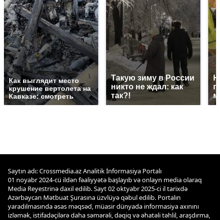
Такую зиму в России
Н
Как выглядит место
никто не ждал: как
г
крушение вертолета на
так?!
м
Кавказе: смотреть
Saytın adı: Crossmedia.az Analitik İnformasiya Portalı
01 noyabr 2024-cü ildən fəaliyyətə başlayıb və onlayn media olaraq
Media Reyestrinə daxil edilib. Sayt 02 oktyabr 2025-ci il tarixdə
Azərbaycan Mətbuat Şurasına üzvlüyə qəbul edilib. Portalın
yaradılmasında əsas məqsəd, müasir dünyada informasiya axınını
izləmək, istifadəçilərə daha səmərəli, dəqiq və əhatəli təhlil, araşdırma,