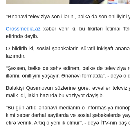
İqtisadiyyat
İqtisadi xəbərlər
Energetika
"Ənənəvi televiziya son illərini, bəlkə də son onilliyini 
Neft-qaz
Əmək və sosial siyasət
Crossmedia.az
xəbər verir ki, bu fikirləri İctimai 
Kənd təsərrüfatı
efirində deyib.
Hərbi sənaye
Telekommunikasiya və nəqliyyat
O bildirib ki, sosial şəbəkələrin sürətli inkişafı ən
COP29
lazımdır.
Cəmiyyət
Crossmedia.az - 1 yaş
"Şəxsən, bəlkə də səhv edirəm, bəlkə də televiziya 
Siyasət
illərini, onilliyini yaşayır. Ənənəvi formatda", - deyə o
Məhkəmə və hüquq
Ekologiya
Balakişi Qasımovun sözlərinə görə, əvvəllər televi
Zəfər - 5
malik idi, lakin hazırda bu vəziyyət dəyişib.
Gənclər və İdman
Media və QHT
"Bu gün artıq ənənəvi medianın o informasiya monopo
Hadisə
kimi xəbər dərhal saytlarda və sosial şəbəkələrdə ya
Sağlamlıq
efirə veririk. Artıq o yenilik olmur", - deyə İTV-nin baş d
Sosium
Mənəvi dəyərlər