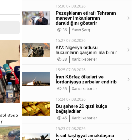
15:30 07.08.2026
Pezeşkianın etirafı Tehranın
manevr imkanlarının
daraldığını göstərir
36
Yaxın Şərq
15:27 07.08.2026
KİV: Nigeriya ordusu
hücumların qarşısını ala bilmir
38
Xarici xəbərlər
15:25 07.08.2026
İran Körfəz ölkələri və
İordaniyaya zərbələr endirib
55
Xarici xəbərlər
15:24 07.08.2026
Bu şəhərə 21 qızıl külçə
bağışladılar
əsi əsas
45
Xarici xəbərlər
ir
15:23 07.08.2026
İsrail kəşfiyyat əməkdaşına