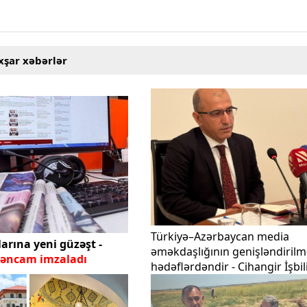
xşar xəbərlər
Türkiyə–Azərbaycan media
arına yeni güzəşt -
əməkdaşlığının genişləndirilm
rəncam imzaladı
hədəflərdəndir - Cihangir İşbil