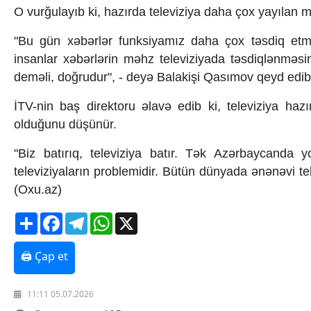
O vurğulayıb ki, hazırda televiziya daha çox yayılan mə
Texnologiya
Mətbuat-150
"Bu gün xəbərlər funksiyamız daha çox təsdiq et
Əlaqə
insanlar xəbərlərin məhz televiziyada təsdiqlənməsini 
Missiyamız
deməli, doğrudur", - deyə Balakişi Qasımov qeyd edib
İTV-nin baş direktoru əlavə edib ki, televiziya h
olduğunu düşünür.
"Biz batırıq, televiziya batır. Tək Azərbaycanda
televiziyaların problemidir. Bütün dünyada ənənəvi tel
(Oxu.az)
Share
Facebook
Telegram
WhatsApp
X
🖨 Çap et
11:11 05.07.2026