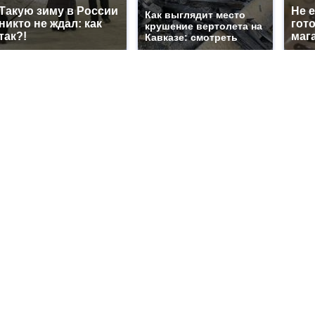
Такую зиму в России
Не 
Как выглядит место
никто не ждал: как
гот
крушение вертолета на
так?!
маг
Кавказе: смотреть