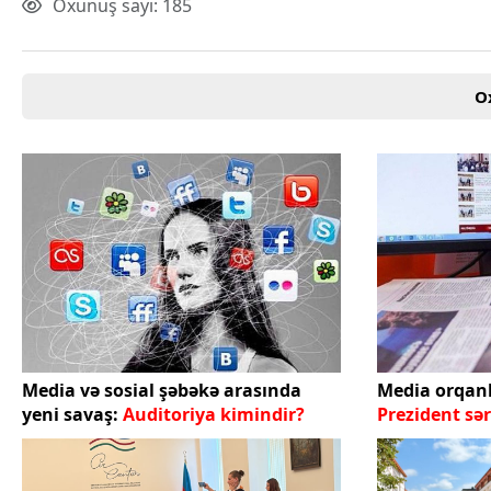
Oxunuş sayı: 185
O
Media və sosial şəbəkə arasında
Media orqanl
yeni savaş:
Auditoriya kimindir?
Prezident sə