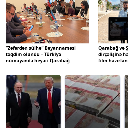
“Zəfərdən sülhə” Bəyannaməsi
Qarabağ və 
təqdim olundu – Türkiyə
dirçəlişinə 
nümayəndə heyəti Qarabağ
film hazırlan
səfərinin nəticələrini açıqladı