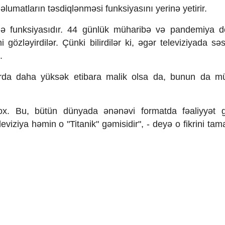
lumatların təsdiqlənməsi funksiyasını yerinə yetirir.
mə funksiyasıdır. 44 günlük müharibə və pandemiya 
gözləyirdilər. Çünki bilirdilər ki, əgər televiziyada səs
.
azırda daha yüksək etibara malik olsa da, bunun da m
 yox. Bu, bütün dünyada ənənəvi formatda fəaliyyət 
eviziya həmin o "Titanik" gəmisidir", - deyə o fikrini ta