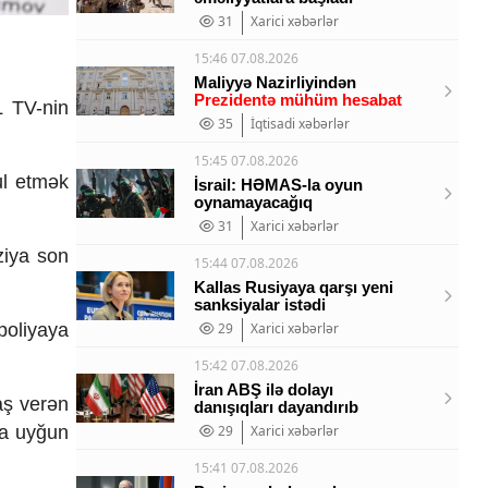
31
Xarici xəbərlər
15:46 07.08.2026
Maliyyə Nazirliyindən
Prezidentə mühüm hesabat
L TV-nin
35
İqtisadi xəbərlər
15:45 07.08.2026
ul etmək
İsrail: HƏMAS-la oyun
oynamayacağıq
31
Xarici xəbərlər
ziya son
15:44 07.08.2026
Kallas Rusiyaya qarşı yeni
sanksiyalar istədi
poliyaya
29
Xarici xəbərlər
15:42 07.08.2026
İran ABŞ ilə dolayı
aş verən
danışıqları dayandırıb
za uyğun
29
Xarici xəbərlər
15:41 07.08.2026