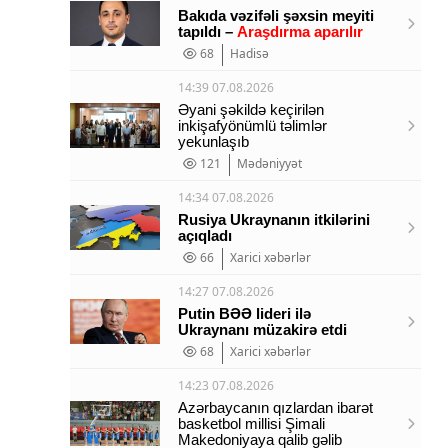
Bakıda vəzifəli şəxsin meyiti
tapıldı –
Araşdırma aparılır
68
Hadisə
14:39 07.08.2026
Əyani şəkildə keçirilən
inkişafyönümlü təlimlər
yekunlaşıb
121
Mədəniyyət
14:34 07.08.2026
Rusiya Ukraynanın itkilərini
açıqladı
66
Xarici xəbərlər
14:27 07.08.2026
Putin BƏƏ lideri ilə
Ukraynanı müzakirə etdi
68
Xarici xəbərlər
14:23 07.08.2026
Azərbaycanın qızlardan ibarət
basketbol millisi Şimali
Makedoniyaya qalib gəlib