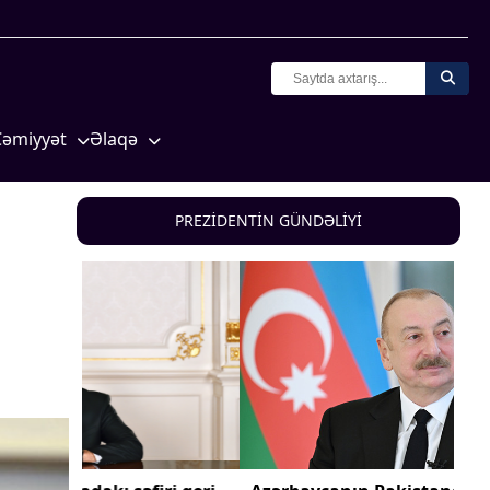
Cəmiyyət
Əlaqə
Crossmedia.az - 1 yaş
Missiyamız
Siyasət
PREZİDENTİN GÜNDƏLİYİ
Məhkəmə və hüquq
yasət
Ekologiya
Zəfər - 5
Gənclər və İdman
a və
Media və QHT
Hadisə
Sağlamlıq