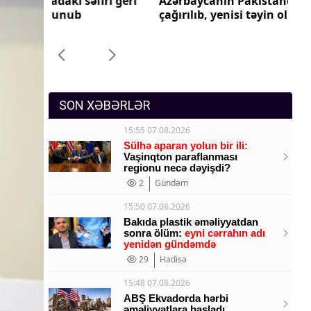
ri geri
Azərbaycanın Pakistandakı səfiri geri
Az
Sosium
çağırılıb, yenisi təyin olunub
ça
Mənəvi dəyərlər
Texnologiya
Mətbuat-150
SON XƏBƏRLƏR
15:55 07.08.2026
Sülhə aparan yolun bir ili:
Vaşinqton paraflanması
regionu necə dəyişdi?
2
Gündəm
15:50 07.08.2026
Bakıda plastik əməliyyatdan
sonra ölüm:
eyni cərrahın adı
yenidən gündəmdə
29
Hadisə
15:48 07.08.2026
ABŞ Ekvadorda hərbi
əməliyyatlara başladı