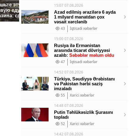
ешьте эту
В ОАЭ произошло
15:07 07.08.2026
Все ново
овую еду из
жестокое убийство
падению 
Azad edilmiş ərazilərə 6 ayda
азина: список
криптомиллионера
Кавказе:
1 milyard manatdan çox
vəsait xərclənib
43
İqtisadi xəbərlər
15:00 07.08.2026
Rusiya ilə Ermənistan
arasında ticarət dövriyyəsi
azalıb:
Səbəblər məlum oldu
47
İqtisadi xəbərlər
14:52 07.08.2026
Türkiyə, Səudiyyə Ərəbistanı
və Pakistan hərbi saziş
imzaladı
55
Xarici xəbərlər
14:48 07.08.2026
Putin Təhlükəsizlik Şurasını
topladı
52
Xarici xəbərlər
14:42 07.08.2026