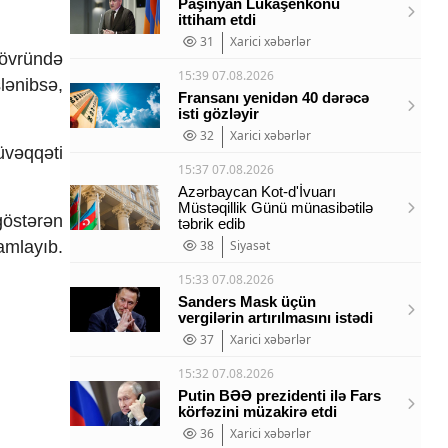
Paşinyan Lukaşenkonu
ittiham etdi
31
Xarici xəbərlər
dövründə
15:39 07.08.2026
lənibsə,
Fransanı yenidən 40 dərəcə
isti gözləyir
32
Xarici xəbərlər
üvəqqəti
15:37 07.08.2026
Azərbaycan Kot-d'İvuarı
Müstəqillik Günü münasibətilə
göstərən
təbrik edib
mamlayıb.
38
Siyasət
15:33 07.08.2026
Sanders Mask üçün
vergilərin artırılmasını istədi
37
Xarici xəbərlər
15:32 07.08.2026
Putin BƏƏ prezidenti ilə Fars
körfəzini müzakirə etdi
36
Xarici xəbərlər