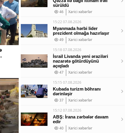
Qəzza ilə bağlı ittiham irəli
sürüldü
46
Xarici xəbərlər
15:22 07.08.2026
Myanmada hərbi lider
prezident olmağa hazırlaşır
49
Xarici xəbərlər
ə
15:18 07.08.2026
-
İsrail Livanda yeni əraziləri
nəzarətə götürdüyünü
açıqladı
47
Xarici xəbərlər
15:15 07.08.2026
Kubada turizm böhranı
dərinləşir
37
Xarici xəbərlər
15:12 07.08.2026
ABŞ: İrana zərbələr davam
edir
40
Xarici xəbərlər