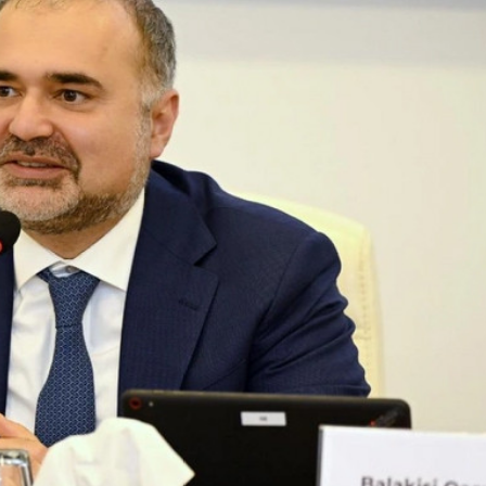
xalq İnvestisiya
Azərbaycanın Malayziyadakı səfi
t Komitəsi yaradılıb
çağırılıb, yenisi təyin olunub