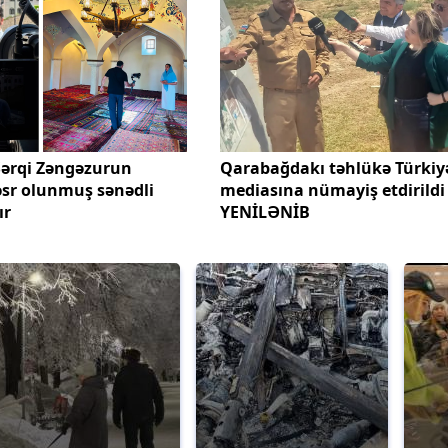
Şərqi Zəngəzurun
Qarabağdakı təhlükə Türkiy
həsr olunmuş sənədli
mediasına nümayiş etdirildi 
ır
YENİLƏNİB