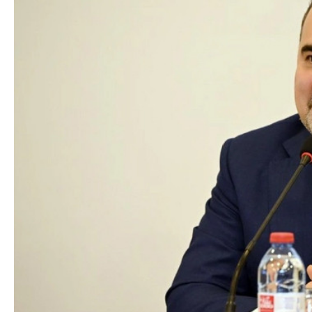
Azərbaycan Beynəl
Siyasi
Forumunun Təşkila
Geosiyasi
İqtisadi
Sosioloji
Araşdırma
Multimedia
Foto
Video
İnfoqrafika
Podcast
Humanitar
Elm və təhsil
Mədəniyyət
Diaspor
Yüksəliş hekayəsi
Mədəniyyətimizin Zəfəri
Zəfər Diasporu
Səhiyyə
Ailə və uşaq
Turizm