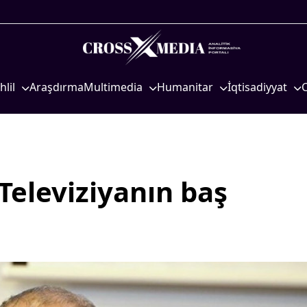
hlil
Araşdırma
Multimedia
Humanitar
İqtisadiyyat
iyasi
Foto
Elm və təhsil
İqtisadi xəbərlər
eosiyasi
Video
Mədəniyyət
Energetika
qtisadi
İnfoqrafika
Diaspor
Neft-qaz
osioloji
Podcast
Yüksəliş hekayəsi
Əmək və sosial si
Televiziyanın baş
Mədəniyyətimizin Zəfəri
Kənd təsərrüfatı
Zəfər Diasporu
Hərbi sənaye
Səhiyyə
Telekommunikasiy
nəqliyyat
Ailə və uşaq
COP29
Turizm