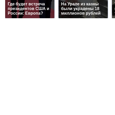
Где будет встреча
На Урале из казны
президентов США и
были украдены 18
России: Европа?
миллионов рублей