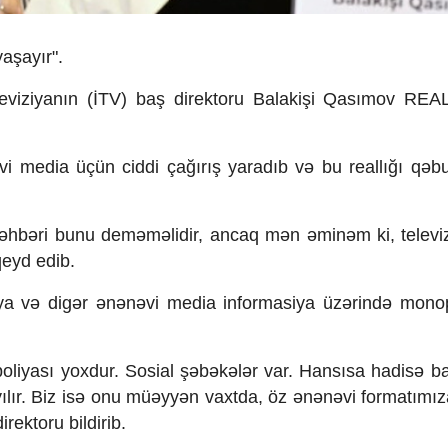
yaşayır".
Televiziyanın (İTV) baş direktoru Balakişi Qasımov REA
ənəvi media üçün ciddi çağırış yaradıb və bu reallığı qəb
rəhbəri bunu deməməlidir, ancaq mən əminəm ki, televi
 qeyd edib.
ziya və digər ənənəvi media informasiya üzərində mono
liyası yoxdur. Sosial şəbəkələr var. Hansısa hadisə b
yılır. Biz isə onu müəyyən vaxtda, öz ənənəvi formatımı
irektoru bildirib.