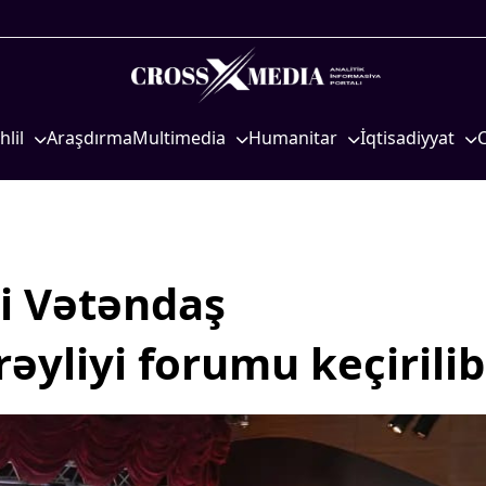
hlil
Araşdırma
Multimedia
Humanitar
İqtisadiyyat
iyasi
Foto
Elm və təhsil
İqtisadi xəbərlər
eosiyasi
Video
Mədəniyyət
Energetika
qtisadi
İnfoqrafika
Diaspor
Neft-qaz
osioloji
Podcast
Yüksəliş hekayəsi
Əmək və sosial si
si Vətəndaş
Mədəniyyətimizin Zəfəri
Kənd təsərrüfatı
yliyi forumu keçirilib
Zəfər Diasporu
Hərbi sənaye
Səhiyyə
Telekommunikasiy
nəqliyyat
Ailə və uşaq
COP29
Turizm