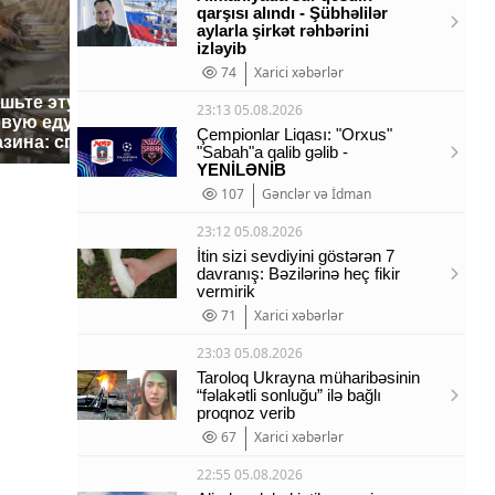
qarşısı alındı - Şübhəlilər
aylarla şirkət rəhbərini
izləyib
74
Xarici xəbərlər
ешьте эту
В ОАЭ произошло
Все ново
23:13 05.08.2026
овую еду из
жестокое убийство
падению 
Çempionlar Liqası: "Orxus"
азина: список
криптомиллионера
Кавказе:
"Sabah"a qalib gəlib -
YENİLƏNİB
107
Gənclər və İdman
23:12 05.08.2026
İtin sizi sevdiyini göstərən 7
davranış: Bəzilərinə heç fikir
vermirik
71
Xarici xəbərlər
23:03 05.08.2026
Taroloq Ukrayna müharibəsinin
“fəlakətli sonluğu” ilə bağlı
proqnoz verib
67
Xarici xəbərlər
22:55 05.08.2026