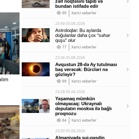
zəif nöqtəsini tapıb və
bundan istifadə edir
99
Xarici xəbərlər
23:40 05.08.2026
Astroloqlar: Bu aylarda
doğulanlar daha çox “səhər
quşu” olur
77
Xarici xəbərlər
23:36 05.08.2026
Avqustun 28-də Ay tutulması
baş verəcək: Bürcləri nə
gözləyir?
əlim
99
Xarici xəbərlər
23:28 05.08.2026
Yaşamaq mümkün
olmayacaq: Ukraynalı
deputatın moskva ilə bağlı
proqnozu
84
Xarici xəbərlər
23:20 05.08.2026
Almaniyada sui-qəsdin