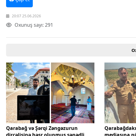
20:07 25.06.2026
Oxunuş sayı: 291
O
Qarabağ və Şərqi Zəngəzurun
Qarabağdakı 
dirçəlişinə həsr olunmuş sənədli
mediasına nü