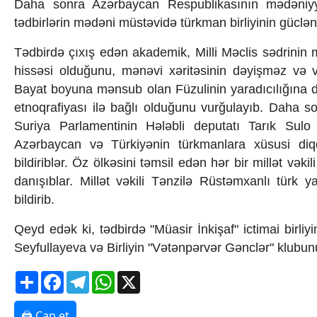
Daha sonra Azərbaycan Respublikasının mədəniyy
Texnologiya
tədbirlərin mədəni müstəvidə türkman birliyinin güclən
Mətbuat-150
Əlaqə
Tədbirdə çıxış edən akademik, Milli Məclis sədrinin
Missiyamız
hissəsi olduğunu, mənəvi xəritəsinin dəyişməz və 
Bayat boyuna mənsub olan Füzulinin yaradıcılığına d
etnoqrafiyası ilə bağlı olduğunu vurğulayıb. Daha 
Suriya Parlamentinin Hələbli deputatı Tarık Sulo
Azərbaycan və Türkiyənin türkmanlara xüsusi diqqə
bildiriblər. Öz ölkəsini təmsil edən hər bir millət v
danışıblar. Millət vəkili Tənzilə Rüstəmxanlı türk 
bildirib.
Qeyd edək ki, tədbirdə "Müasir İnkişaf" ictimai birliy
Seyfullayeva və Birliyin "Vətənpərvər Gənclər" klubunu
Share
Facebook
Telegram
WhatsApp
X
🖨 Çap et