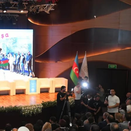
ndə olan əsas
Sosial şəbəkələrdə yaş məhdudi
əsi qaydası dəyişib
tələbinin pozulmasına görə cər
müəyyənləşib