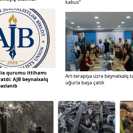
kabus”
a qurumu ittihamı
Art-terapiya üzrə beynəlxalq t
atdı: AJB beynəlxalq
uğurla başa çatdı
səslənib