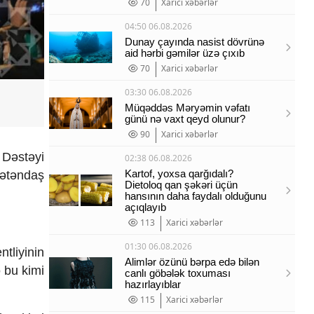
70
Xarici xəbərlər
04:50 06.08.2026
Dunay çayında nasist dövrünə
aid hərbi gəmilər üzə çıxıb
70
Xarici xəbərlər
03:30 06.08.2026
Müqəddəs Məryəmin vəfatı
günü nə vaxt qeyd olunur?
90
Xarici xəbərlər
 Dəstəyi
02:38 06.08.2026
Kartof, yoxsa qarğıdalı?
Vətəndaş
Dietoloq qan şəkəri üçün
hansının daha faydalı olduğunu
açıqlayıb
113
Xarici xəbərlər
01:30 06.08.2026
tliyinin
Alimlər özünü bərpa edə bilən
 bu kimi
canlı göbələk toxuması
hazırlayıblar
115
Xarici xəbərlər