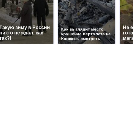
Такую зиму в России
Не 
Как выглядит место
никто не ждал: как
гот
крушение вертолета на
так?!
маг
Кавказе: смотреть