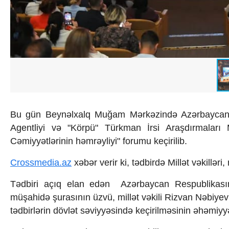
İqtisadiyyat
İqtisadi xəbərlər
Energetika
Neft-qaz
Əmək və sosial siyasət
Kənd təsərrüfatı
Hərbi sənaye
Telekommunikasiya və nəqliyyat
COP29
Cəmiyyət
Bu gün Beynəlxalq Muğam Mərkəzində Azərbaycan R
Crossmedia.az - 1 yaş
Siyasət
Agentliyi və "Körpü" Türkman İrsi Araşdırmaları M
Məhkəmə və hüquq
Cəmiyyətlərinin həmrəyliyi" forumu keçirilib.
Ekologiya
Zəfər - 5
Crossmedia.az
xəbər verir ki, tədbirdə Millət vəkillər
Gənclər və İdman
Media və QHT
Tədbiri açıq elan edən Azərbaycan Respublikasını
Hadisə
müşahidə şurasının üzvü, millət vəkili Rizvan Nəbiye
Sağlamlıq
tədbirlərin dövlət səviyyəsində keçirilməsinin əhəmiyy
Sosium
Mənəvi dəyərlər