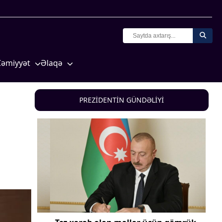
Cəmiyyət
Əlaqə
Crossmedia.az - 1 yaş
Missiyamız
Siyasət
PREZİDENTİN GÜNDƏLİYİ
Məhkəmə və hüquq
yasət
Ekologiya
Zəfər - 5
Gənclər və İdman
a və
Media və QHT
Hadisə
Sağlamlıq