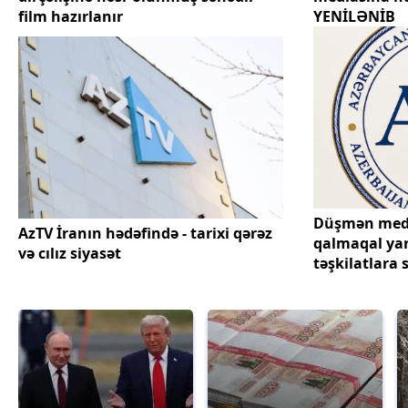
film hazırlanır
YENİLƏNİB
Düşmən medi
AzTV İranın hədəfində - tarixi qərəz
qalmaqal yar
və cılız siyasət
təşkilatlara 