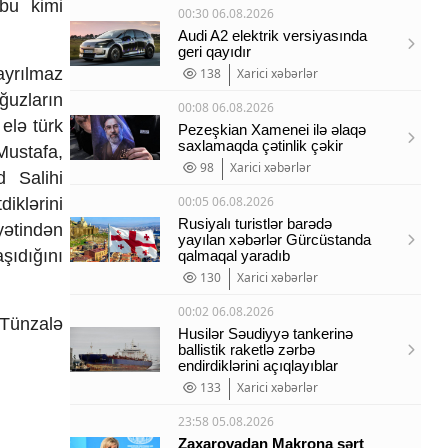
bu kimi
00:30 06.08.2026
Audi A2 elektrik versiyasında
geri qayıdır
ayrılmaz
138
Xarici xəbərlər
ğuzların
00:08 06.08.2026
elə türk
Pezeşkian Xamenei ilə əlaqə
saxlamaqda çətinlik çəkir
Mustafa,
98
Xarici xəbərlər
d Salihi
00:05 06.08.2026
iklərini
Rusiyalı turistlər barədə
yətindən
yayılan xəbərlər Gürcüstanda
şıdığını
qalmaqal yaradıb
130
Xarici xəbərlər
00:02 06.08.2026
u Tünzalə
Husilər Səudiyyə tankerinə
ballistik raketlə zərbə
endirdiklərini açıqlayıblar
133
Xarici xəbərlər
23:58 05.08.2026
Zaxarovadan Makrona sərt