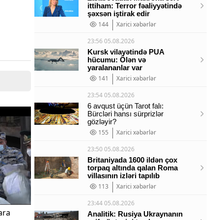
ittiham: Terror fəaliyyətində
şəxsən iştirak edir
144
Xarici xəbərlər
23:56 05.08.2026
Kursk vilayətində PUA
hücumu: Ölən və
yaralananlar var
141
Xarici xəbərlər
23:54 05.08.2026
6 avqust üçün Tarot falı:
Bürcləri hansı sürprizlər
gözləyir?
155
Xarici xəbərlər
23:50 05.08.2026
Britaniyada 1600 ildən çox
torpaq altında qalan Roma
villasının izləri tapılıb
113
Xarici xəbərlər
23:44 05.08.2026
ara
Analitik: Rusiya Ukraynanın