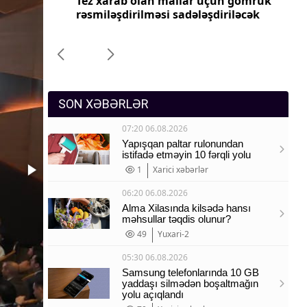
yyəti
Tez xarab olan mallar üçün gömrük
Pr
Sosium
imələr
rəsmiləşdirilməsi sadələşdiriləcək
dəy
Mənəvi dəyərlər
Texnologiya
Mətbuat-150
SON XƏBƏRLƏR
07:20 06.08.2026
Yapışqan paltar rulonundan
istifadə etməyin 10 fərqli yolu
1
Xarici xəbərlər
06:20 06.08.2026
Alma Xilasında kilsədə hansı
məhsullar təqdis olunur?
49
Yuxari-2
05:30 06.08.2026
Samsung telefonlarında 10 GB
yaddaşı silmədən boşaltmağın
yolu açıqlandı