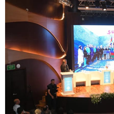
Dövlət mülkiyyəti
Siyasi
vəsaitlərin verilm
Geosiyasi
İqtisadi
Sosioloji
Araşdırma
Multimedia
Foto
Video
İnfoqrafika
Podcast
Humanitar
Elm və təhsil
Mədəniyyət
Diaspor
Yüksəliş hekayəsi
Mədəniyyətimizin Zəfəri
Zəfər Diasporu
Səhiyyə
Ailə və uşaq
Turizm