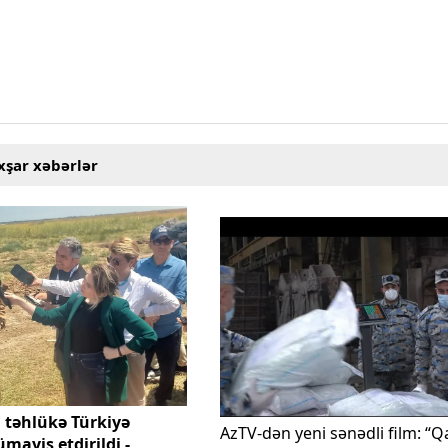
xşar xəbərlər
təhlükə Türkiyə
AzTV-dən yeni sənədli film: “Q
mayiş etdirildi -