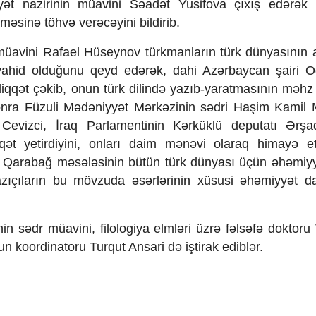
ət nazirinin müavini Səadət Yusifova çıxış edərək 
məsinə töhvə verəcəyini bildirib.
 müavini Rafael Hüseynov türkmanların türk dünyasının 
vahid olduğunu qeyd edərək, dahi Azərbaycan şairi O
iqqət çəkib, onun türk dilində yazıb-yaratmasının məhz 
sonra Füzuli Mədəniyyət Mərkəzinin sədri Haşim Kamil 
 Cevizci, İraq Parlamentinin Kərküklü deputatı Ərşa
t yetirdiyini, onları daim mənəvi olaraq himayə etd
əkili Qarabağ məsələsinin bütün türk dünyası üçün əhəmiy
yazıçıların bu mövzuda əsərlərinin xüsusi əhəmiyyət da
inin sədr müavini, filologiya elmləri üzrə fəlsəfə doktor
n koordinatoru Turqut Ansari də iştirak ediblər.