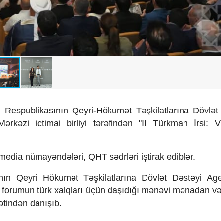
espublikasının Qeyri-Hökumət Təşkilatlarına Dövlət
ərkəzi ictimai birliyi tərəfindən "II Türkman İrsi: 
i, media nümayəndələri, QHT sədrləri iştirak ediblər.
n Qeyri Hökumət Təşkilatlarına Dövlət Dəstəyi Agen
v forumun türk xalqları üçün daşıdığı mənəvi mənadan və
ətindən danışıb.