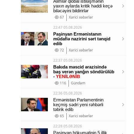
Alimlər qlobal istiləşmənin
yaxın aylarda kritik həddi keçə
biləcəyini bildirirlər
67
Xarici xəbərlər
22:47 05.08.2026
Paşinyan Ermənistanın
müdafiə nazirini sərt tənqid
edib
72
Xarici xəbərlər
22:37 05.08.2026
Bakıda məscid ərazisində
baş verən yanğın söndürülüb
-
YENİLƏNİB
116
Gündəm
22:36 05.08.2026
Ermənistan Parlamentinin
keçmiş sədri yeni rəhbərli
təbrik edib
65
Xarici xəbərlər
22:28 05.08.2026
Paşinyan hökumətinin 5 illik