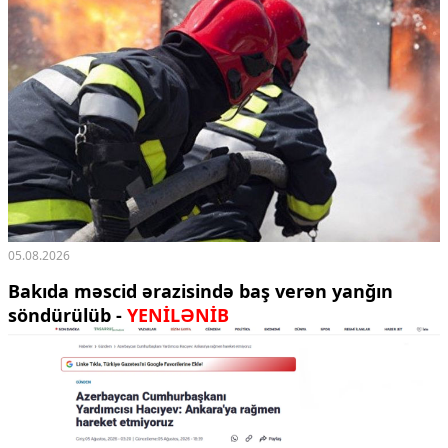
05.08.2026
Bakıda məscid ərazisində baş verən yanğın
söndürülüb -
YENİLƏNİB