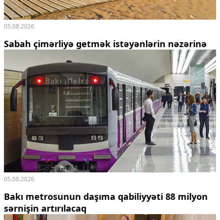
05.08.2026
Sabah çimərliyə getmək istəyənlərin nəzərinə
05.08.2026
Bakı metrosunun daşıma qabiliyyəti 88 milyon
sərnişin artırılacaq