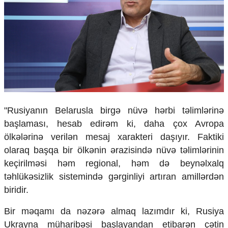
Ekologiya
Zəfər - 5
Gənclər və İdman
Media və QHT
Hadisə
Sağlamlıq
Sosium
Mənəvi dəyərlər
Texnologiya
"Rusiyanın Belarusla birgə nüvə hərbi təlimlərinə
Mətbuat-150
başlaması, hesab edirəm ki, daha çox Avropa
Əlaqə
ölkələrinə verilən mesaj xarakteri daşıyır. Faktiki
Missiyamız
olaraq başqa bir ölkənin ərazisində nüvə təlimlərinin
keçirilməsi həm regional, həm də beynəlxalq
təhlükəsizlik sistemində gərginliyi artıran amillərdən
biridir.
Bir məqamı da nəzərə almaq lazımdır ki, Rusiya
Ukrayna müharibəsi başlayandan etibarən çətin