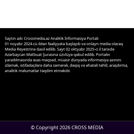
Saytın adı: Crossmedia.az Analitik İnformasiya Portalı
01 noyabr 2024-cü ildən fəaliyyətə başlayıb və onlayn media olaraq
Media Reyestrinə daxil edilib. Sayt 02 oktyabr 2025-ci il tarixdə
Azərbaycan Mətbuat Şurasına üzvlüyə qəbul edilib. Portalın
yaradılmasında əsas məqsəd, müasir dünyada informasiya axınını
izləmək, istifadəçilərə daha səmərəli, dəqiq və əhatəli təhlil, araşdırma,
analitik məlumatlar təqdim etməkdir.
© Copyright 2026 CROSS MEDIA