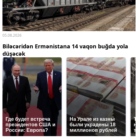
05.08.2026
Biləcəridən Ermənistana 14 vaqon buğda yola
düşəcək
Где будет встреча
На Урале из казны
Т
президентов США и
были украдены 18
н
России: Европа?
миллионов рублей
т