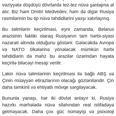
vəziyyətə düşdüyü dövrlərdə tez-tez nüvə şantajına əl
atır. Biz həm Dmitri Medvedev, həm də digər Rusiya
rəsmilərinin bu tip nüvə təhdidlərini yaxşı xatırlayırıq.
Bu təlimlərin keçirilməsi, eyni zamanda, Belarus
ərazisinin faktiki olaraq Rusiyanın tam hərbi-siyasi
nəzarəti altında olduğunu göstərir. Gələcəkdə Avropa
və NATO ölkələrinə yönələcək mümkün hərbi
təhdidlərin də məhz bu ərazilər üzərindən həyata
keçirilə biləcəyi mesajı verilir.
Lakin nüvə təlimlərinin keçirilməsi ilə bağlı ABŞ və
Çinin müəyyən etirazlarının olacağı gözləniləndir. Çin
daha təmkinli və ehtiyatlı mövqe sərgiləyəcək.
Bununla yanaşı, hər iki dövlət anlayır ki, Rusiya
hazırkı mərhələdə nüvə silahından real istifadəyə
getməyəcək. Daha çox güc nümayişi və psixoloji