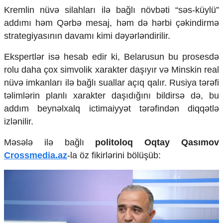
Mədəniyyətimizin Zəfəri
Kremlin nüvə silahları ilə bağlı növbəti “səs-küylü”
Zəfər Diasporu
addımı həm Qərbə mesaj, həm də hərbi çəkindirmə
Səhiyyə
strategiyasının davamı kimi dəyərləndirilir.
Ailə və uşaq
Turizm
Ekspertlər isə hesab edir ki, Belarusun bu prosesdə
İqtisadiyyat
rolu daha çox simvolik xarakter daşıyır və Minskin real
nüvə imkanları ilə bağlı suallar açıq qalır. Rusiya tərəfi
İqtisadi xəbərlər
təlimlərin planlı xarakter daşıdığını bildirsə də, bu
Energetika
addım beynəlxalq ictimaiyyət tərəfindən diqqətlə
Neft-qaz
Əmək və sosial siyasət
izlənilir.
Kənd təsərrüfatı
Hərbi sənaye
Məsələ ilə bağlı
politoloq Oqtay Qasımov
Telekommunikasiya və nəqliyyat
Crossmedia.az
-la öz fikirlərini bölüşüb:
COP29
Cəmiyyət
Crossmedia.az - 1 yaş
Siyasət
Məhkəmə və hüquq