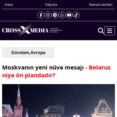
Hava
Valyuta
Namaz vaxtları
Prezidentin gündəliyi
Gündəm,Avropa
Gündəm
Dünya
Moskvanın yeni nüvə mesajı -
Belarus
Xarici xəbərlər
niyə ön plandadır?
Cənubi Qafqaz
Türk Dünyası
Yaxın Şərq
Avropa
Amerika
Asiya
Afrika