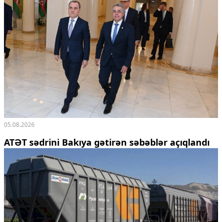
05.08.2026
ATƏT sədrini Bakıya gətirən səbəblər açıqlandı