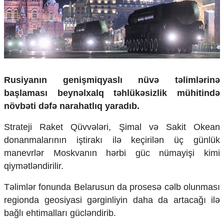
Çarpaz baxış
Təhlil
Siyasi
Geosiyasi
İqtisadi
Sosioloji
Rusiyanın genişmiqyaslı nüvə təlimlərinə
Araşdırma
başlaması beynəlxalq təhlükəsizlik mühitində
Multimedia
növbəti dəfə narahatlıq yaradıb.
Foto
Strateji Raket Qüvvələri, Şimal və Sakit Okean
Video
İnfoqrafika
donanmalarının iştirakı ilə keçirilən üç günlük
Podcast
manevrlər Moskvanın hərbi güc nümayişi kimi
qiymətləndirilir.
Humanitar
Elm və təhsil
Təlimlər fonunda Belarusun da prosesə cəlb olunması
Mədəniyyət
regionda geosiyasi gərginliyin daha da artacağı ilə
Diaspor
bağlı ehtimalları gücləndirib.
Yüksəliş hekayəsi