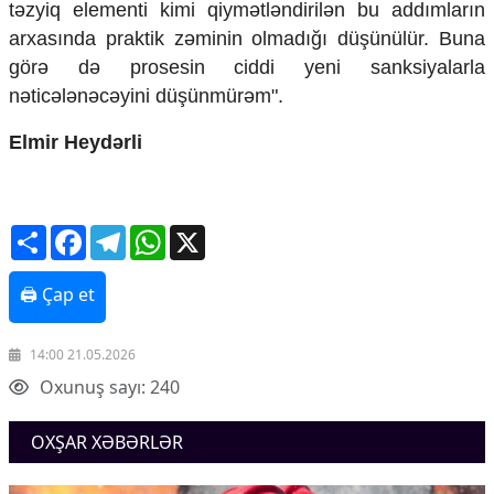
təzyiq elementi kimi qiymətləndirilən bu addımların
arxasında praktik zəminin olmadığı düşünülür. Buna
görə də prosesin ciddi yeni sanksiyalarla
nəticələnəcəyini düşünmürəm".
Elmir Heydərli
Share
Facebook
Telegram
WhatsApp
X
🖨 Çap et
14:00 21.05.2026
Oxunuş sayı: 240
OXŞAR XƏBƏRLƏR