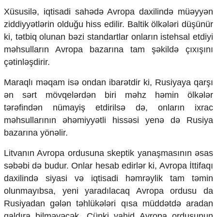
Xüsusilə, iqtisadi sahədə Avropa daxilində müəyyən
ziddiyyətlərin olduğu hiss edilir. Baltik ölkələri düşünür
ki, tətbiq olunan bəzi standartlar onların istehsal etdiyi
məhsulların Avropa bazarına tam şəkildə çıxışını
çətinləşdirir.
Maraqlı məqam isə ondan ibarətdir ki, Rusiyaya qarşı
ən sərt mövqelərdən biri məhz həmin ölkələr
tərəfindən nümayiş etdirilsə də, onların ixrac
məhsullarının əhəmiyyətli hissəsi yenə də Rusiya
bazarına yönəlir.
Litvanın Avropa ordusuna skeptik yanaşmasının əsas
səbəbi də budur. Onlar hesab edirlər ki, Avropa İttifaqı
daxilində siyasi və iqtisadi həmrəylik tam təmin
olunmayıbsa, yeni yaradılacaq Avropa ordusu da
Rusiyadan gələn təhlükələri qısa müddətdə aradan
qaldıra bilməyəcək. Çünki vahid Avropa ordusunun