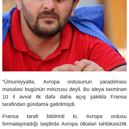
Ekologiya
Zəfər - 5
Gənclər və İdman
Media və QHT
Hadisə
Sağlamlıq
Sosium
Mənəvi dəyərlər
Texnologiya
Mətbuat-150
Əlaqə
"Ümumiyyətlə, Avropa ordusunun yaradılması
Missiyamız
məsələsi bugünün mövzusu deyil. Bu ideya təxminən
10 il əvvəl ilk dəfə daha açıq şəkildə Fransa
tərəfindən gündəmə gətirilmişdi.
Fransa tərəfi bildirirdi ki, Avropa ordusu
formalaşmadığı təqdirdə Avropa ölkələri təhlükəsizlik