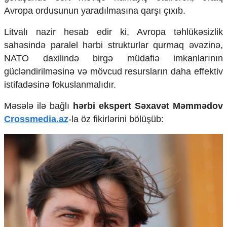
Mədəniyyətimizin Zəfəri
Avropa ordusunun yaradılmasına qarşı çıxıb.
Zəfər Diasporu
Səhiyyə
Litvalı nazir hesab edir ki, Avropa təhlükəsizlik
Ailə və uşaq
sahəsində paralel hərbi strukturlar qurmaq əvəzinə,
Turizm
NATO daxilində birgə müdafiə imkanlarının
İqtisadiyyat
gücləndirilməsinə və mövcud resursların daha effektiv
istifadəsinə fokuslanmalıdır.
İqtisadi xəbərlər
Energetika
Məsələ ilə bağlı
hərbi ekspert Səxavət Məmmədov
Neft-qaz
Crossmedia.az
-la öz fikirlərini bölüşüb:
Əmək və sosial siyasət
Kənd təsərrüfatı
Hərbi sənaye
Telekommunikasiya və nəqliyyat
COP29
Cəmiyyət
Crossmedia.az - 1 yaş
Siyasət
Məhkəmə və hüquq