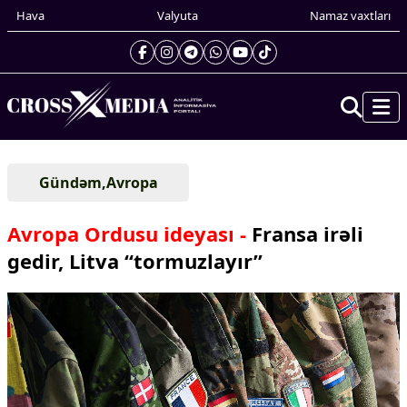
Hava
Valyuta
Namaz vaxtları
Prezidentin gündəliyi
Gündəm,Avropa
Gündəm
Dünya
Avropa Ordusu ideyası -
Fransa irəli
Xarici xəbərlər
gedir, Litva “tormuzlayır”
Cənubi Qafqaz
Türk Dünyası
Yaxın Şərq
Avropa
Amerika
Asiya
Afrika