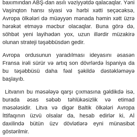
baxımından ABŞ-dan asılı vəziyyətdə qalacaqlar. Yəni
Vaşinqton hansı siyasi və hərbi xətti seçəcəksə,
Avropa ölkələri də müəyyən mənada həmin xətt üzrə
hərəkət etməyə məcbur olacaqlar. Buna görə də,
söhbət yeni layihədən yox, uzun illərdir müzakirə
olunan strateji təşəbbüsdən gedir.
Avropa ordusunun yaradılması ideyasını əsasən
Fransa irəli sürür və artıq son dövrlərdə İspaniya da
bu təşəbbüsü daha fəal şəkildə dəstəkləməyə
başlayıb.
Litvanın bu məsələyə qarşı çıxmasına gəldikdə isə,
burada əsas səbəb təhlükəsizlik və etimad
məsələsidir. Litva və digər Baltik ölkələri Avropa
İttifaqının üzvü olsalar da, hesab edirlər ki, Aİ
daxilində bütün üzv dövlətlərə eyni münasibət
göstərilmir.