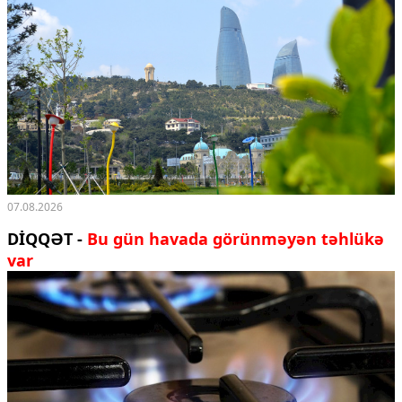
07.08.2026
DİQQƏT -
Bu gün havada görünməyən təhlükə
var