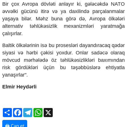
Bir çox Avropa dövləti anlayır ki, gələcəkdə NATO
əvvəlki gücünü itirə və ya daxilində parçalanmalar
yaşaya bilər. Məhz buna görə də, Avropa ölkələri
alternativ təhlükəsizlik mexanizmləri yaratmağa
çalışırlar.
Baltik ölkələrinin isə bu prosesləri dayandıracaq qədər
siyasi və hərbi çəkisi yoxdur. Onlar sadəcə olaraq
mövcud mərhələdə öz təhlükəsizlikləri baxımından
risk gördükləri üçün bu təşəbbüslərə ehtiyatla
yanaşırlar".
Elmir Heydərli
Share
Facebook
Telegram
WhatsApp
X
🖨 Çap et