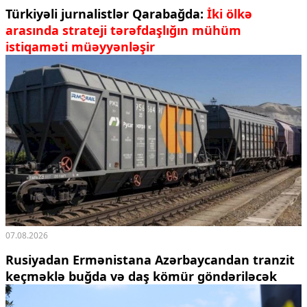
Türkiyəli jurnalistlər Qarabağda:
İki ölkə
arasında strateji tərəfdaşlığın mühüm
istiqaməti müəyyənləşir
07.08.2026
Rusiyadan Ermənistana Azərbaycandan tranzit
keçməklə buğda və daş kömür göndəriləcək