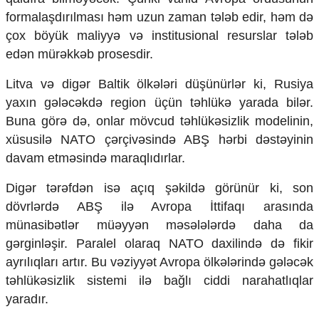
formalaşdırılması həm uzun zaman tələb edir, həm də
çox böyük maliyyə və institusional resurslar tələb
edən mürəkkəb prosesdir.
Litva və digər Baltik ölkələri düşünürlər ki, Rusiya
yaxın gələcəkdə region üçün təhlükə yarada bilər.
Buna görə də, onlar mövcud təhlükəsizlik modelinin,
xüsusilə NATO çərçivəsində ABŞ hərbi dəstəyinin
davam etməsində maraqlıdırlar.
Digər tərəfdən isə açıq şəkildə görünür ki, son
dövrlərdə ABŞ ilə Avropa İttifaqı arasında
münasibətlər müəyyən məsələlərdə daha da
gərginləşir. Paralel olaraq NATO daxilində də fikir
ayrılıqları artır. Bu vəziyyət Avropa ölkələrində gələcək
təhlükəsizlik sistemi ilə bağlı ciddi narahatlıqlar
yaradır.