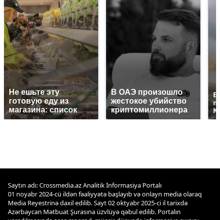
Не ешьте эту
В ОАЭ произошло
В
готовую еду из
жестокое убийство
п
магазина: список
криптомиллионера
К
Saytın adı: Crossmedia.az Analitik İnformasiya Portalı
01 noyabr 2024-cü ildən fəaliyyətə başlayıb və onlayn media olaraq
Media Reyestrinə daxil edilib. Sayt 02 oktyabr 2025-ci il tarixdə
Azərbaycan Mətbuat Şurasına üzvlüyə qəbul edilib. Portalın