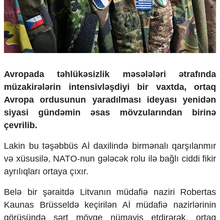
Çarpaz baxış
Təhlil
Siyasi
Geosiyasi
İqtisadi
Sosioloji
Avropada təhlükəsizlik məsələləri ətrafında
Araşdırma
müzakirələrin intensivləşdiyi bir vaxtda, ortaq
Multimedia
Avropa ordusunun yaradılması ideyası yenidən
siyasi gündəmin əsas mövzularından birinə
Foto
Video
çevrilib.
İnfoqrafika
Lakin bu təşəbbüs Aİ daxilində birmənalı qarşılanmır
Podcast
və xüsusilə, NATO-nun gələcək rolu ilə bağlı ciddi fikir
Humanitar
ayrılıqları ortaya çıxır.
Elm və təhsil
Belə bir şəraitdə Litvanın müdafiə naziri Robertas
Mədəniyyət
Diaspor
Kaunas Brüsseldə keçirilən Aİ müdafiə nazirlərinin
Yüksəliş hekayəsi
görüşündə sərt mövqe nümayiş etdirərək, ortaq