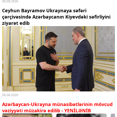
06.08.2026
Ceyhun Bayramov Ukraynaya səfəri
çərçivəsində Azərbaycanın Kiyevdəki səfirliyini
ziyarət edib
06.08.2026
Azərbaycan-Ukrayna münasibətlərinin mövcud
vəziyyəti müzakirə edilib - YENİLƏNİB