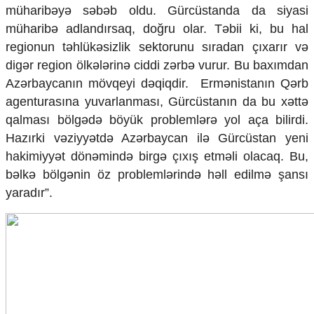
Mədəniyyətimizin Zəfəri
müharibəyə səbəb oldu. Gürcüstanda da siyasi
Zəfər Diasporu
müharibə adlandırsaq, doğru olar. Təbii ki, bu hal
Səhiyyə
regionun təhlükəsizlik sektorunu sıradan çıxarır və
Ailə və uşaq
digər region ölkələrinə ciddi zərbə vurur. Bu baxımdan
Turizm
Azərbaycanın mövqeyi dəqiqdir.
Ermənistanın Qərb
İqtisadiyyat
agenturasına yuvarlanması, Gürcüstanın da bu xəttə
qalması bölgədə böyük problemlərə yol aça bilirdi.
İqtisadi xəbərlər
Energetika
Hazırki vəziyyətdə Azərbaycan ilə Gürcüstan yeni
Neft-qaz
hakimiyyət dönəmində birgə çıxış etməli olacaq. Bu,
Əmək və sosial siyasət
bəlkə bölgənin öz problemlərində həll edilmə şansı
Kənd təsərrüfatı
yaradır”.
Hərbi sənaye
Telekommunikasiya və nəqliyyat
COP29
Cəmiyyət
Crossmedia.az - 1 yaş
Siyasət
Məhkəmə və hüquq