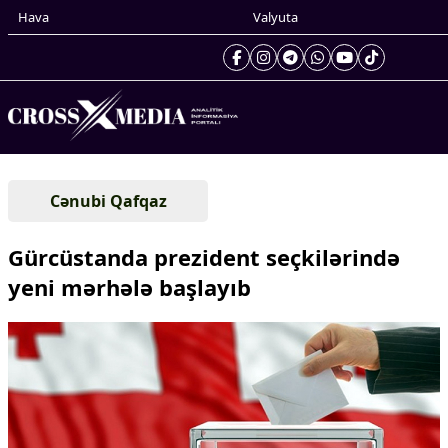
Hava
Valyuta
Prezidentin gündəliyi
Cənubi Qafqaz
Gündəm
Dünya
Gürcüstanda prezident seçkilərində
Xarici xəbərlər
yeni mərhələ başlayıb
Cənubi Qafqaz
Türk Dünyası
Yaxın Şərq
Avropa
Amerika
Asiya
Afrika