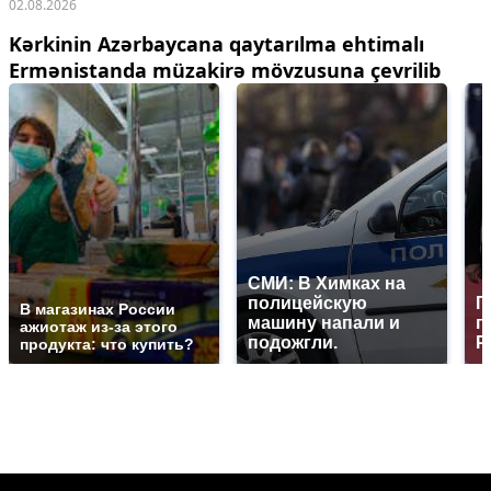
02.08.2026
Kərkinin Azərbaycana qaytarılma ehtimalı
Ermənistanda müzakirə mövzusuna çevrilib
СМИ: В Химках на
полицейскую
Г
В магазинах России
машину напали и
п
ажиотаж из-за этого
подожгли.
Р
продукта: что купить?