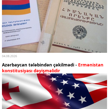
04.08.2026
Azərbaycan tələbindən çəkilmədi -
Ermənistan
konstitusiyası dəyişməlidir