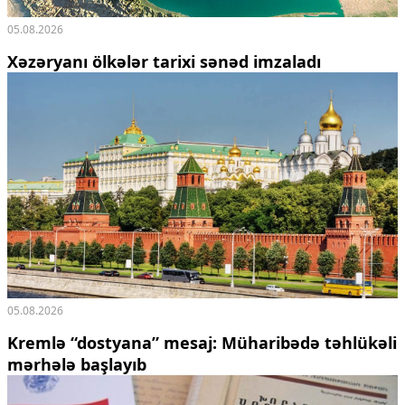
05.08.2026
Xəzəryanı ölkələr tarixi sənəd imzaladı
05.08.2026
Kremlə “dostyana” mesaj:
Müharibədə təhlükəli
mərhələ başlayıb