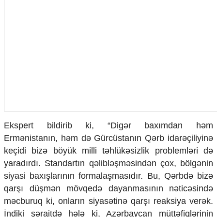
Ekologiya
Zəfər - 5
Gənclər və İdman
Media və QHT
Hadisə
Sağlamlıq
Sosium
Mənəvi dəyərlər
Texnologiya
Mətbuat-150
Əlaqə
Ekspert bildirib ki, “Digər baxımdan həm
Ermənistanın, həm də Gürcüstanın Qərb idarəçiliyinə
Missiyamız
keçidi bizə böyük milli təhlükəsizlik problemləri də
yaradırdı. Standartın qəlibləşməsindən çox, bölgənin
siyasi baxışlarının formalaşmasıdır. Bu, Qərbdə bizə
qarşı düşmən mövqedə dayanmasının nəticəsində
məcburuq ki, onların siyasətinə qarşı reaksiya verək.
İndiki şəraitdə hələ ki, Azərbaycan müttəfiqlərinin