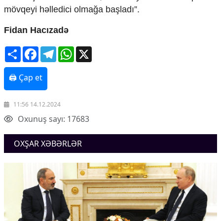
mövqeyi həlledici olmağa başladı”.
Fidan Hacızadə
Share
Facebook
Telegram
WhatsApp
X
🖨 Çap et
11:56 14.12.2024
Oxunuş sayı: 17683
OXŞAR XƏBƏRLƏR