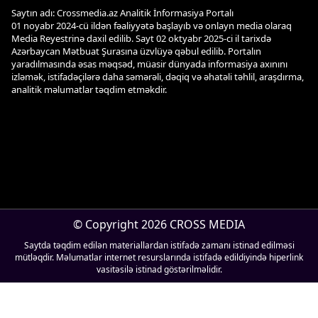
Saytın adı: Crossmedia.az Analitik İnformasiya Portalı
01 noyabr 2024-cü ildən fəaliyyətə başlayıb və onlayn media olaraq
Media Reyestrinə daxil edilib. Sayt 02 oktyabr 2025-ci il tarixdə
Azərbaycan Mətbuat Şurasına üzvlüyə qəbul edilib. Portalın
yaradılmasında əsas məqsəd, müasir dünyada informasiya axınını
izləmək, istifadəçilərə daha səmərəli, dəqiq və əhatəli təhlil, araşdırma,
analitik məlumatlar təqdim etməkdir.
© Copyright 2026 CROSS MEDIA
Saytda təqdim edilən materiallardan istifadə zamanı istinad edilməsi
mütləqdir. Məlumatlar internet resurslarında istifadə edildiyində hiperlink
vasitəsilə istinad göstərilməlidir.