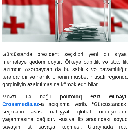
Çarpaz baxış
Təhlil
Siyasi
Geosiyasi
İqtisadi
Sosioloji
Araşdırma
Gürcüstanda prezident seçkiləri yeni bir siyasi
Multimedia
mərhələyə qədəm qoyur. Ölkəyə sabitlik və stabillik
Foto
lazımdır. Azərbaycan da bu sabitlik və davamlılığın
Video
tərəfdarıdır və hər iki ölkənin müsbət inkişafı regionda
İnfoqrafika
gərginliyin azaldılmasına kömək edə bilər.
Podcast
Mövzu ilə bağlı
politoloq Əziz Əlibəyli
Humanitar
Crossmedia.az
-a açıqlama verib. “Gürcüstandakı
Elm və təhsil
seçkilərin əsas mahiyyəti qlobal toqquşmanın
Mədəniyyət
yaşanmasına bağlıdır. Rusiya ilə arasındakı soyuq
Diaspor
savaşın isti savaşa keçməsi, Ukraynada real
Yüksəliş hekayəsi