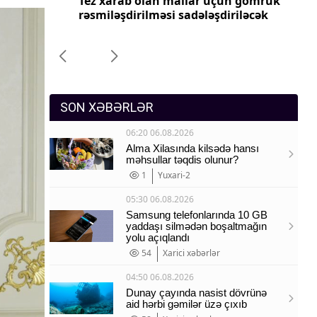
yyəti
Tez xarab olan mallar üçün gömrük
Pr
Sosium
imələr
rəsmiləşdirilməsi sadələşdiriləcək
dəy
Mənəvi dəyərlər
Texnologiya
Mətbuat-150
SON XƏBƏRLƏR
06:20 06.08.2026
Alma Xilasında kilsədə hansı
məhsullar təqdis olunur?
1
Yuxari-2
05:30 06.08.2026
Samsung telefonlarında 10 GB
yaddaşı silmədən boşaltmağın
yolu açıqlandı
54
Xarici xəbərlər
04:50 06.08.2026
Dunay çayında nasist dövrünə
aid hərbi gəmilər üzə çıxıb