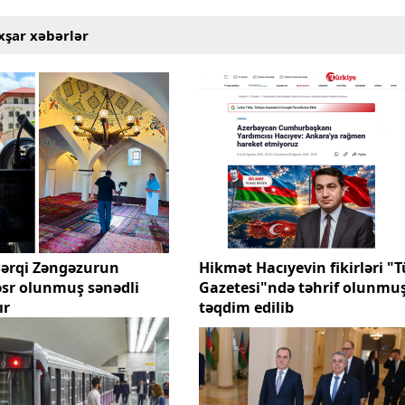
xşar xəbərlər
Şərqi Zəngəzurun
Hikmət Hacıyevin fikirləri "T
həsr olunmuş sənədli
Gazetesi"ndə təhrif olunmuş
ır
təqdim edilib