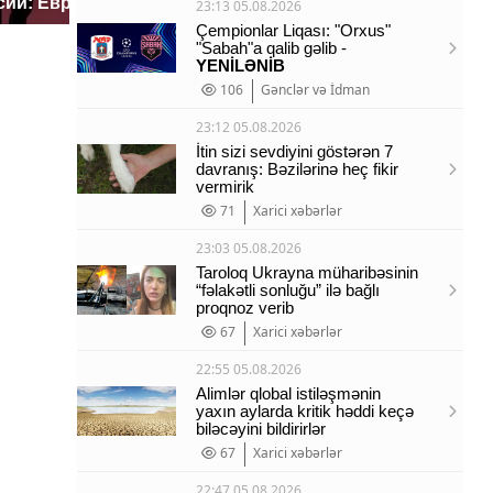
сии: Европа?
так?!
миллио
23:13 05.08.2026
Çempionlar Liqası: "Orxus"
"Sabah"a qalib gəlib -
YENİLƏNİB
106
Gənclər və İdman
23:12 05.08.2026
İtin sizi sevdiyini göstərən 7
davranış: Bəzilərinə heç fikir
vermirik
71
Xarici xəbərlər
23:03 05.08.2026
Taroloq Ukrayna müharibəsinin
“fəlakətli sonluğu” ilə bağlı
proqnoz verib
67
Xarici xəbərlər
22:55 05.08.2026
Alimlər qlobal istiləşmənin
yaxın aylarda kritik həddi keçə
biləcəyini bildirirlər
67
Xarici xəbərlər
22:47 05.08.2026