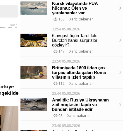
Kursk vilayətində PUA
hücumu: Ölən və
yaralananlar var
138
Xarici xəbərlər
23:54 05.08.2026
6 avqust üçün Tarot falı:
Bürcləri hansı sürprizlər
gözləyir?
147
Xarici xəbərlər
23:50 05.08.2026
Britaniyada 1600 ildən çox
torpaq altında qalan Roma
villasının izləri tapılıb
112
Xarici xəbərlər
ürkiye
 şəkildə
23:44 05.08.2026
Analitik: Rusiya Ukraynanın
zəif nöqtəsini tapıb və
bundan istifadə edir
98
Xarici xəbərlər
23:40 05.08.2026