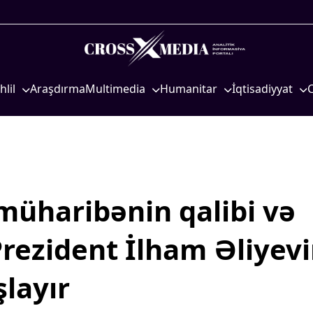
hlil
Araşdırma
Multimedia
Humanitar
İqtisadiyyat
iyasi
Foto
Elm və təhsil
İqtisadi xəbərlər
eosiyasi
Video
Mədəniyyət
Energetika
qtisadi
İnfoqrafika
Diaspor
Neft-qaz
osioloji
Podcast
Yüksəliş hekayəsi
Əmək və sosial si
müharibənin qalibi və
Mədəniyyətimizin Zəfəri
Kənd təsərrüfatı
Zəfər Diasporu
Hərbi sənaye
Prezident İlham Əliyev
Səhiyyə
Telekommunikasiy
nəqliyyat
şlayır
Ailə və uşaq
COP29
Turizm