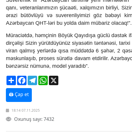
Suverenlik İli” Azərbaycan tarixinə yeni mərhələnin 
Texnologiya
qanı, veteranlarımızın şücaəti, xalqımızın birliyi, Si
Mətbuat-150
ərazi bütövlüyü və suverenliyimizi göz bəbəyi kim
Əlaqə
Azərbaycan QHT-ləri bu yolda daim mübariz olacaq!”.
Missiyamız
Müraciətdə, həmçinin Böyük Qayıdışa güclü dəstək if
dirçəlişi Sizin yürütdüyünüz siyasətin təntənəsi, tari
viran qalmış yerlərdə qısa müddətdə 6 şəhər, 2 qəs
məskunlaşıb, proses sürətlə davam etdirilir. Azərba
bənzərsiz nümunə, model yaradıb”.
Share
Facebook
Telegram
WhatsApp
X
🖨 Çap et
18:14 07.11.2025
Oxunuş sayı: 7432