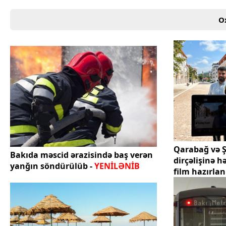
O
Qarabağ və 
Bakıda məscid ərazisində baş verən
dirçəlişinə 
yanğın söndürülüb -
YENİLƏNİB
film hazırlan