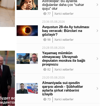
Astroloqlar: Bu aylarda
doğulanlar daha çox “səhər
quşu” olur
77
Xarici xəbərlər
23:36 05.08.2026
Avqustun 28-də Ay tutulması
baş verəcək: Bürcləri nə
gözləyir?
98
Xarici xəbərlər
23:28 05.08.2026
Yaşamaq mümkün
olmayacaq: Ukraynalı
deputatın moskva ilə bağlı
proqnozu
82
Xarici xəbərlər
23:20 05.08.2026
Almaniyada sui-qəsdin
qarşısı alındı - Şübhəlilər
aylarla şirkət rəhbərini
izləyib
 будет встреча
Такую зиму в России
На Урал
73
Xarici xəbərlər
зидентов США и
никто не ждал: как
были ук