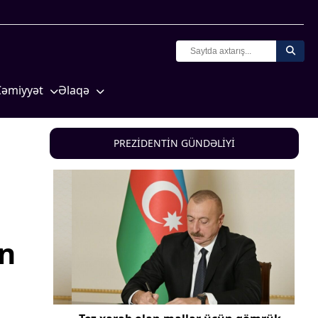
Cəmiyyət
Əlaqə
Crossmedia.az - 1 yaş
Missiyamız
Siyasət
PREZİDENTİN GÜNDƏLİYİ
Məhkəmə və hüquq
yasət
Ekologiya
Zəfər - 5
Gənclər və İdman
in
a və
Media və QHT
Hadisə
Sağlamlıq