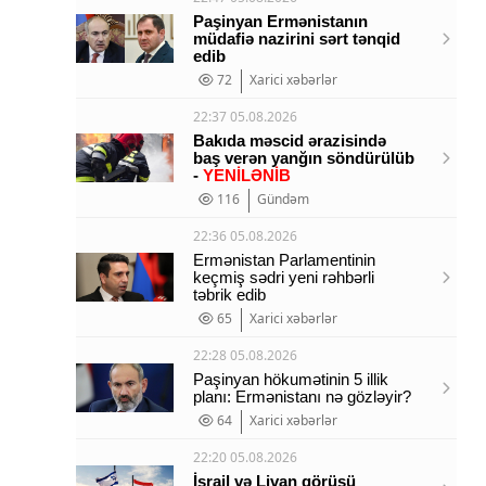
Paşinyan Ermənistanın
müdafiə nazirini sərt tənqid
edib
72
Xarici xəbərlər
22:37 05.08.2026
Bakıda məscid ərazisində
baş verən yanğın söndürülüb
-
YENİLƏNİB
116
Gündəm
22:36 05.08.2026
Ermənistan Parlamentinin
keçmiş sədri yeni rəhbərli
təbrik edib
65
Xarici xəbərlər
22:28 05.08.2026
Paşinyan hökumətinin 5 illik
planı: Ermənistanı nə gözləyir?
64
Xarici xəbərlər
22:20 05.08.2026
İsrail və Livan görüşü