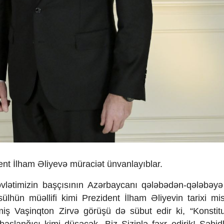
t İlham Əliyevə müraciət ünvanlayıblar.
övlətimizin başçısının Azərbaycanı qələbədən-qələbəy
ülhün müəllifi kimi Prezident İlham Əliyevin tarixi mis
ilmiş Vaşinqton Zirvə görüşü də sübut edir ki, “Konstit