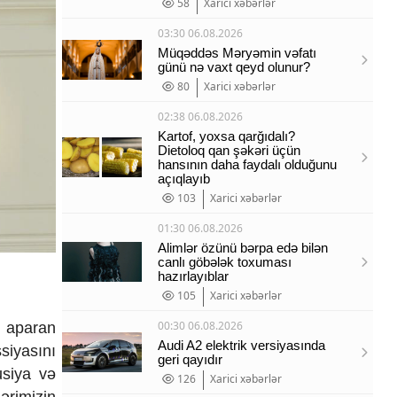
58
Xarici xəbərlər
03:30 06.08.2026
Müqəddəs Məryəmin vəfatı
günü nə vaxt qeyd olunur?
80
Xarici xəbərlər
02:38 06.08.2026
Kartof, yoxsa qarğıdalı?
Dietoloq qan şəkəri üçün
hansının daha faydalı olduğunu
açıqlayıb
103
Xarici xəbərlər
01:30 06.08.2026
Alimlər özünü bərpa edə bilən
canlı göbələk toxuması
hazırlayıblar
105
Xarici xəbərlər
00:30 06.08.2026
ə aparan
Audi A2 elektrik versiyasında
siyasını
geri qayıdır
usiya və
126
Xarici xəbərlər