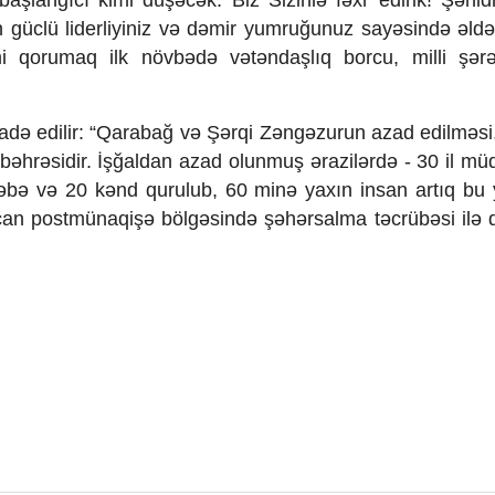
başlanğıcı kimi düşəcək. Biz Sizinlə fəxr edirik! Şəhidl
zin güclü liderliyiniz və dəmir yumruğunuz sayəsində əldə
i qorumaq ilk növbədə vətəndaşlıq borcu, milli şərəf
adə edilir: “Qarabağ və Şərqi Zəngəzurun azad edilməsi,
xi bəhrəsidir. İşğaldan azad olunmuş ərazilərdə - 30 il m
əbə və 20 kənd qurulub, 60 minə yaxın insan artıq bu 
ycan postmünaqişə bölgəsində şəhərsalma təcrübəsi ilə