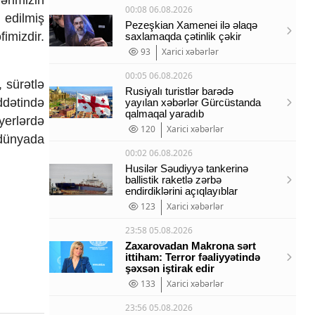
ərimizin
00:08 06.08.2026
 edilmiş
Pezeşkian Xamenei ilə əlaqə
imizdir.
saxlamaqda çətinlik çəkir
93
Xarici xəbərlər
00:05 06.08.2026
 sürətlə
Rusiyalı turistlər barədə
üddətində
yayılan xəbərlər Gürcüstanda
qalmaqal yaradıb
yerlərdə
120
Xarici xəbərlər
 dünyada
00:02 06.08.2026
Husilər Səudiyyə tankerinə
ballistik raketlə zərbə
endirdiklərini açıqlayıblar
123
Xarici xəbərlər
23:58 05.08.2026
Zaxarovadan Makrona sərt
ittiham: Terror fəaliyyətində
şəxsən iştirak edir
133
Xarici xəbərlər
23:56 05.08.2026