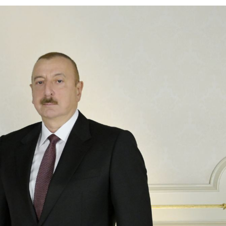
ndə olan əsas
Sosial şəbəkələrdə yaş məhdudi
əsi qaydası dəyişib
tələbinin pozulmasına görə cər
müəyyənləşib