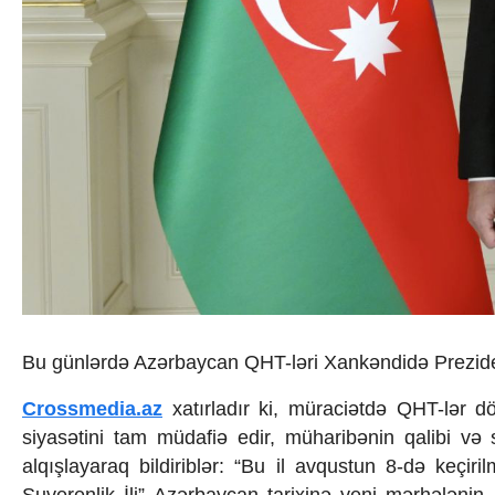
İqtisadiyyat
İqtisadi xəbərlər
Energetika
Neft-qaz
Əmək və sosial siyasət
Kənd təsərrüfatı
Hərbi sənaye
Telekommunikasiya və nəqliyyat
COP29
Cəmiyyət
Crossmedia.az - 1 yaş
Siyasət
Məhkəmə və hüquq
Ekologiya
Zəfər - 5
Bu günlərdə Azərbaycan QHT-ləri Xankəndidə Preziden
Gənclər və İdman
Media və QHT
Crossmedia.az
xatırladır ki, müraciətdə QHT-lər d
Hadisə
siyasətini tam müdafiə edir, müharibənin qalibi və s
Sağlamlıq
alqışlayaraq bildiriblər: “Bu il avqustun 8-də keçir
Sosium
Mənəvi dəyərlər