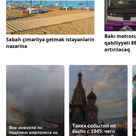
Bakı metros
Sabah çimərliyə getmək istəyənlərin
qabiliyyəti 8
nəzərinə
artırılacaq
Таких событий не
Все новости по
было с 1945: чего
падению вертолета на