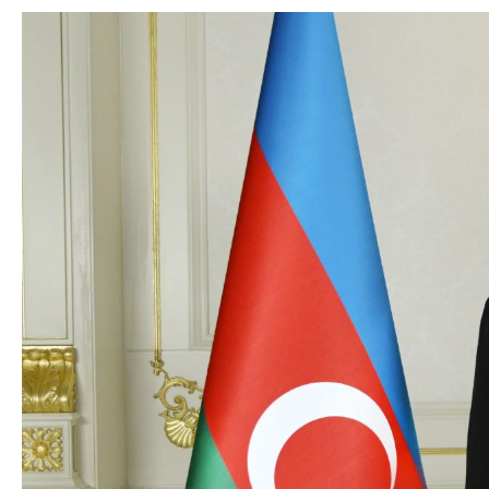
Dövlət mülkiyyəti
Siyasi
vəsaitlərin verilm
Geosiyasi
İqtisadi
Sosioloji
Araşdırma
Multimedia
Foto
Video
İnfoqrafika
Podcast
Humanitar
Elm və təhsil
Mədəniyyət
Diaspor
Yüksəliş hekayəsi
Mədəniyyətimizin Zəfəri
Zəfər Diasporu
Səhiyyə
Ailə və uşaq
Turizm