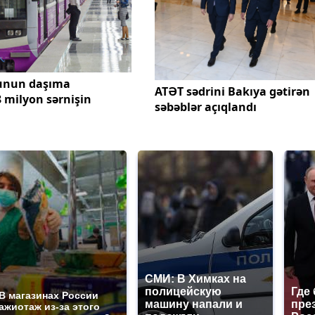
unun daşıma
ATƏT sədrini Bakıya gətirən
8 milyon sərnişin
səbəblər açıqlandı
СМИ: В Химках на
полицейскую
Где
В магазинах России
машину напали и
пре
ажиотаж из-за этого