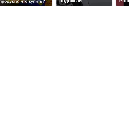
подожгли.
Рос
продукта: что купить?