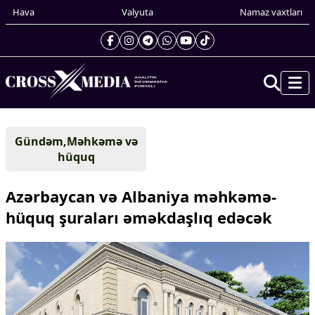
Hava
Valyuta
Namaz vaxtları
Prezidentin gündəliyi
Gündəm,Məhkəmə və
Gündəm
hüquq
Dünya
Xarici xəbərlər
Azərbaycan və Albaniya məhkəmə-
Cənubi Qafqaz
hüquq şuraları əməkdaşlıq edəcək
Türk Dünyası
Yaxın Şərq
Avropa
Amerika
Asiya
Afrika