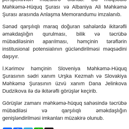
Mədəniyyətimizin Zəfəri
Məhkəmə-Hüquq Şurası və Albaniya Ali Məhkəmə
Zəfər Diasporu
Şurası arasında Anlaşma Memorandumu imzalanıb.
Səhiyyə
Ailə və uşaq
Sənəd qarşılıqlı maraq doğuran sahələrdə ikitərəfli
Turizm
əməkdaşlığın qurulması, bilik və təcrübə
İqtisadiyyat
mübadiləsinin aparılması, həmçinin tərəflərin
institusional potensialının gücləndirilməsi məqsədini
İqtisadi xəbərlər
daşıyır.
Energetika
Neft-qaz
İ.Kərimov həmçinin Sloveniya Məhkəmə-Hüquq
Əmək və sosial siyasət
Kənd təsərrüfatı
Şurasının sədri xanım Urşka Kezmah və Slovakiya
Hərbi sənaye
Məhkəmə Şurasının üzvü xanım Dana Jelinkova
Telekommunikasiya və nəqliyyat
Dudzikova ilə də ikitərəfli görüşlər keçirib.
COP29
Görüşlər zamanı məhkəmə-hüquq sahəsində təcrübə
Cəmiyyət
mübadiləsi və qarşılıqlı əməkdaşlığın
Crossmedia.az - 1 yaş
genişləndirilməsi imkanları müzakirə olunub.
Siyasət
Məhkəmə və hüquq