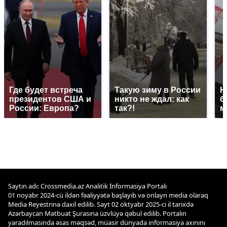
Где будет встреча
Такую зиму в России
Н
президентов США и
никто не ждал: как
б
России: Европа?
так?!
м
Saytın adı: Crossmedia.az Analitik İnformasiya Portalı
01 noyabr 2024-cü ildən fəaliyyətə başlayıb və onlayn media olaraq
Media Reyestrinə daxil edilib. Sayt 02 oktyabr 2025-ci il tarixdə
Azərbaycan Mətbuat Şurasına üzvlüyə qəbul edilib. Portalın
yaradılmasında əsas məqsəd, müasir dünyada informasiya axınını