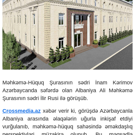
Çarpaz baxış
Təhlil
Siyasi
Geosiyasi
İqtisadi
Sosioloji
Araşdırma
Multimedia
Foto
Video
Məhkəmə-Hüquq Şurasının sədri İnam Kərimov
İnfoqrafika
Podcast
Azərbaycanda səfərdə olan Albaniya Ali Məhkəmə
Şurasının sədri İlir Rusi ilə görüşüb.
Humanitar
Crossmedia.az
xəbər verir ki, görüşdə Azərbaycanla
Elm və təhsil
Albaniya arasında əlaqələrin uğurla inkişaf etdiyi
Mədəniyyət
Diaspor
vurğulanıb, məhkəmə-hüquq sahəsində əməkdaşlıq
Yüksəliş hekayəsi
perspektivləri müzakirə olunub. Bu məqsədlə