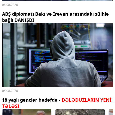
08.08.2026
ABŞ diplomatı Bakı və İrəvan arasındakı sülhlə
bağlı DANIŞDI
08.08.2026
18 yaşlı gənclər hədəfdə -
DƏLƏDUZLARIN YENİ
TƏLƏSİ