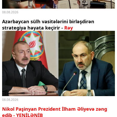
08.08.2026
Azərbaycan sülh vasitələrini birləşdirən
strategiya həyata keçirir -
Rəy
08.08.2026
Nikol Paşinyan Prezident İlham Əliyevə zəng
edib
- YENİLƏNİB