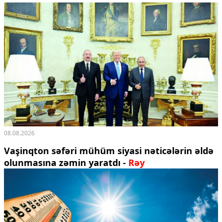
08.08.2026
Vaşinqton səfəri mühüm siyasi nəticələrin əldə
olunmasına zəmin yaratdı -
Rəy