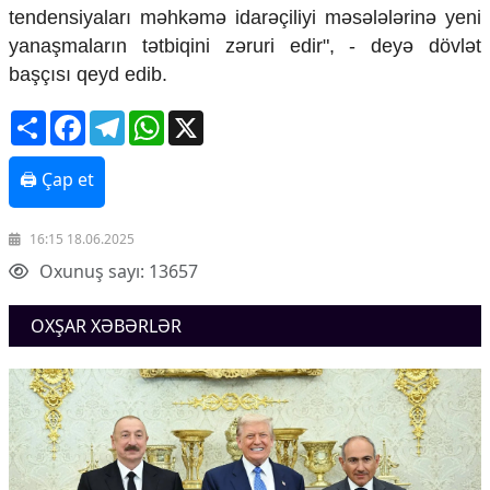
tendensiyaları məhkəmə idarəçiliyi məsələlərinə yeni
Ekologiya
yanaşmaların tətbiqini zəruri edir", - deyə dövlət
Zəfər - 5
Gənclər və İdman
başçısı qeyd edib.
Media və QHT
Share
Facebook
Telegram
WhatsApp
X
Hadisə
Sağlamlıq
Sosium
🖨 Çap et
Mənəvi dəyərlər
Texnologiya
Mətbuat-150
16:15 18.06.2025
Oxunuş sayı: 13657
Əlaqə
Missiyamız
OXŞAR XƏBƏRLƏR