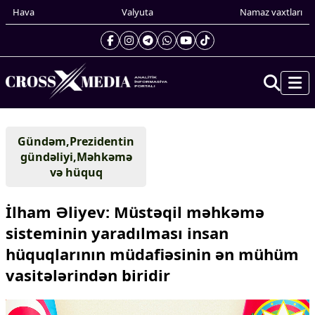
Hava
Valyuta
Namaz vaxtları
Prezidentin gündəliyi
Gündəm,Prezidentin
Gündəm
gündəliyi,Məhkəmə
Dünya
və hüquq
Xarici xəbərlər
Cənubi Qafqaz
İlham Əliyev: Müstəqil məhkəmə
Türk Dünyası
sisteminin yaradılması insan
Yaxın Şərq
hüquqlarının müdafiəsinin ən mühüm
Avropa
Amerika
vasitələrindən biridir
Asiya
Afrika