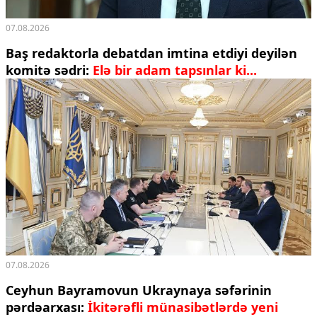
07.08.2026
Baş redaktorla debatdan imtina etdiyi deyilən
komitə sədri:
Elə bir adam tapsınlar ki...
07.08.2026
Ceyhun Bayramovun Ukraynaya səfərinin
pərdəarxası:
İkitərəfli münasibətlərdə yeni