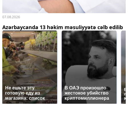
07.08.2026
Azərbaycanda 13 həkim məsuliyyətə cəlb edilib
Не ешьте эту
В ОАЭ произошло
В
готовую еду из
жестокое убийство
п
магазина: список
криптомиллионера
К