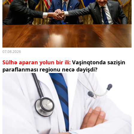
07.08.2026
Sülhə aparan yolun bir ili:
Vaşinqtonda sazişin
paraflanması regionu necə dəyişdi?