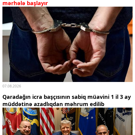
mərhələ başlayır
07.08.2026
Qaradağın icra başçısının sabiq müavini 1 il 3 ay
müddətinə azadlıqdan məhrum edilib