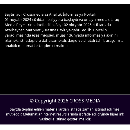
Saytın adı: Crossmedia.az Analitik İnformasiya Portalı
01 noyabr 2024-cü ildən fəaliyyətə başlayıb və onlayn media olaraq
Media Reyestrinə daxil edilib. Sayt 02 oktyabr 2025-ci il tarixdə
Azərbaycan Mətbuat Şurasına üzvlüyə qəbul edilib. Portalın
yaradılmasında əsas məqsəd, müasir dünyada informasiya axınını
izləmək, istifadəçilərə daha səmərəli, dəqiq və əhatəli təhlil, araşdırma,
analitik məlumatlar təqdim etməkdir.
© Copyright 2026 CROSS MEDIA
Saytda təqdim edilən materiallardan istifadə zamanı istinad edilməsi
mütləqdir. Məlumatlar internet resurslarında istifadə edildiyində hiperlink
vasitəsilə istinad göstərilməlidir.