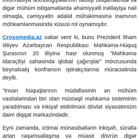
informasiya texnologiyalarının tətbiqi istiqamətində və
Mədəniyyətimizin Zəfəri
digər mühüm istiqamətlərdə əhəmiyyətli irəliləyişə nail
Zəfər Diasporu
olmaqla, cəmiyyətin ədalət mühakiməsinə inamının
Səhiyyə
möhkəmlənməsində xüsusi rol oynamışdır.
Ailə və uşaq
Turizm
Crossmedia.az
xəbər verir ki, bunu Prezident İlham
İqtisadiyyat
Əliyev Azərbaycan Respublikası Məhkəmə-Hüquq
Şurasının 20 illiyinə həsr olunmuş “Məhkəmə
İqtisadi xəbərlər
Energetika
idarəçiliyi sahəsində qlobal çağırışlar” mövzusunda
Neft-qaz
beynəlxalq konfransın iştirakçılarına müraciətində
Əmək və sosial siyasət
deyib.
Kənd təsərrüfatı
Hərbi sənaye
"İnsan hüquqlarının müdafiəsinin ən mühüm
Telekommunikasiya və nəqliyyat
vasitələrindən biri olan müstəqil məhkəmə sisteminin
COP29
yaradılması və inkişaf etdirilməsi dövlət siyasətimizin
Cəmiyyət
daim diqqət mərkəzindədir.
Crossmedia.az - 1 yaş
Eyni zamanda, ictimai münasibətlərin inkişafı, sürətlə
Siyasət
artan rəqəmsallaşma və müasir dövrün digər
Məhkəmə və hüquq