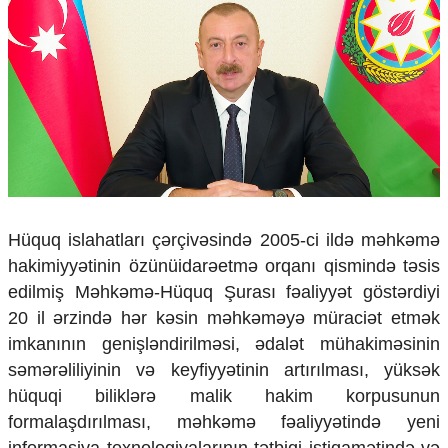
Çarpaz baxış
Təhlil
Siyasi
Geosiyasi
İqtisadi
Sosioloji
Araşdırma
Multimedia
Foto
Hüquq islahatları çərçivəsində 2005-ci ildə məhkəmə
Video
hakimiyyətinin özünüidarəetmə orqanı qismində təsis
İnfoqrafika
edilmiş Məhkəmə-Hüquq Şurası fəaliyyət göstərdiyi
Podcast
20 il ərzində hər kəsin məhkəməyə müraciət etmək
Humanitar
imkanının genişləndirilməsi, ədalət mühakiməsinin
səmərəliliyinin və keyfiyyətinin artırılması, yüksək
Elm və təhsil
Mədəniyyət
hüquqi biliklərə malik hakim korpusunun
Diaspor
formalaşdırılması, məhkəmə fəaliyyətində yeni
Yüksəliş hekayəsi