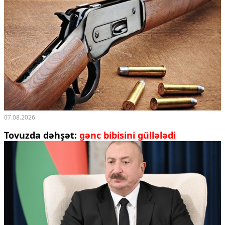
07.08.2026
Tovuzda dəhşət:
gənc bibisini güllələdi