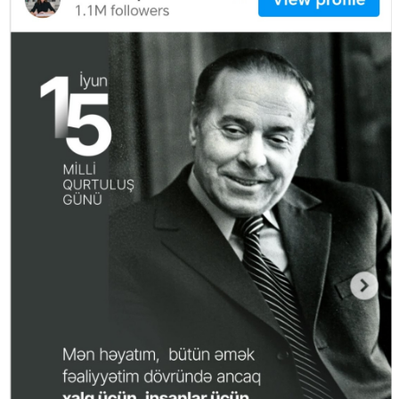
Mədəniyyətimizin Zəfəri
Zəfər Diasporu
Səhiyyə
Ailə və uşaq
Turizm
İqtisadiyyat
İqtisadi xəbərlər
Energetika
Neft-qaz
Əmək və sosial siyasət
Kənd təsərrüfatı
Hərbi sənaye
Telekommunikasiya və nəqliyyat
COP29
Cəmiyyət
Crossmedia.az - 1 yaş
Siyasət
Məhkəmə və hüquq