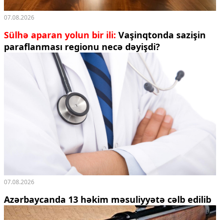
07.08.2026
Sülhə aparan yolun bir ili:
Vaşinqtonda sazişin
paraflanması regionu necə dəyişdi?
07.08.2026
Azərbaycanda 13 həkim məsuliyyətə cəlb edilib