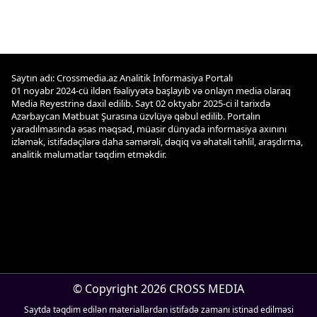
Saytın adı: Crossmedia.az Analitik İnformasiya Portalı
01 noyabr 2024-cü ildən fəaliyyətə başlayıb və onlayn media olaraq
Media Reyestrinə daxil edilib. Sayt 02 oktyabr 2025-ci il tarixdə
Azərbaycan Mətbuat Şurasına üzvlüyə qəbul edilib. Portalın
yaradılmasında əsas məqsəd, müasir dünyada informasiya axınını
izləmək, istifadəçilərə daha səmərəli, dəqiq və əhatəli təhlil, araşdırma,
analitik məlumatlar təqdim etməkdir.
© Copyright 2026 CROSS MEDIA
Saytda təqdim edilən materiallardan istifadə zamanı istinad edilməsi