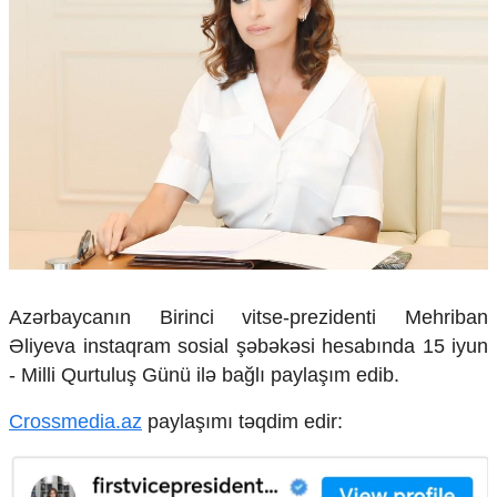
Çarpaz baxış
Təhlil
Siyasi
Geosiyasi
İqtisadi
Sosioloji
Araşdırma
Multimedia
Foto
Video
İnfoqrafika
Azərbaycanın Birinci vitse-prezidenti Mehriban
Podcast
Əliyeva instaqram sosial şəbəkəsi hesabında 15 iyun
Humanitar
- Milli Qurtuluş Günü ilə bağlı paylaşım edib.
Elm və təhsil
Crossmedia.az
paylaşımı təqdim edir:
Mədəniyyət
Diaspor
Yüksəliş hekayəsi