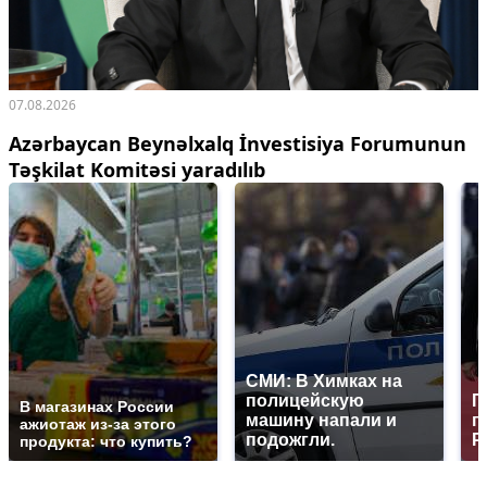
07.08.2026
Azərbaycan Beynəlxalq İnvestisiya Forumunun
Təşkilat Komitəsi yaradılıb
СМИ: В Химках на
полицейскую
Г
В магазинах России
машину напали и
п
ажиотаж из-за этого
подожгли.
Р
продукта: что купить?