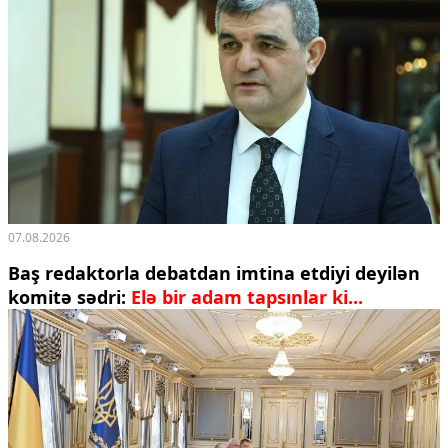
07.08.2026
Baş redaktorla debatdan imtina etdiyi deyilən
komitə sədri:
Elə bir adam tapsınlar ki...