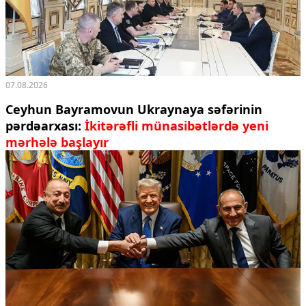
07.08.2026
Ceyhun Bayramovun Ukraynaya səfərinin
pərdəarxası:
İkitərəfli münasibətlərdə yeni
mərhələ başlayır