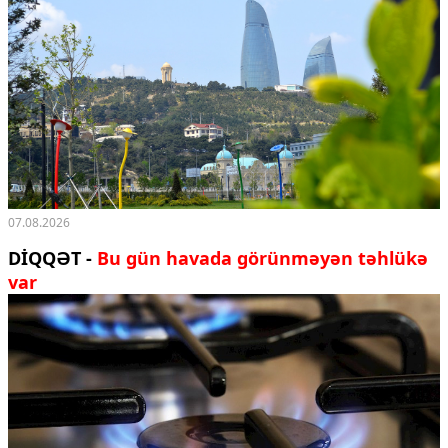
07.08.2026
DİQQƏT -
Bu gün havada görünməyən təhlükə
var