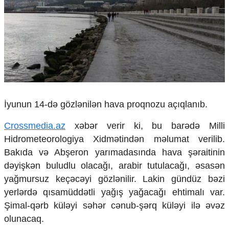
Çarpaz baxış
Təhlil
Siyasi
Geosiyasi
İqtisadi
Sosioloji
Araşdırma
Multimedia
İyunun 14-də gözlənilən hava proqnozu açıqlanıb.
Foto
Crossmedia.az
xəbər verir ki, bu barədə Milli
Video
Hidrometeorologiya Xidmətindən məlumat verilib.
İnfoqrafika
Bakıda və Abşeron yarımadasında hava şəraitinin
Podcast
dəyişkən buludlu olacağı, arabir tutulacağı, əsasən
Humanitar
yağmursuz keçəcəyi gözlənilir. Lakin gündüz bəzi
Elm və təhsil
yerlərdə qısamüddətli yağış yağacağı ehtimalı var.
Mədəniyyət
Şimal-qərb küləyi səhər cənub-şərq küləyi ilə əvəz
Diaspor
olunacaq.
Yüksəliş hekayəsi