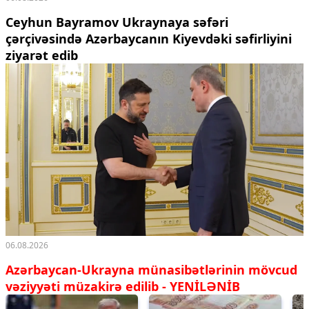
Ceyhun Bayramov Ukraynaya səfəri
çərçivəsində Azərbaycanın Kiyevdəki səfirliyini
ziyarət edib
06.08.2026
Azərbaycan-Ukrayna münasibətlərinin mövcud
vəziyyəti müzakirə edilib - YENİLƏNİB