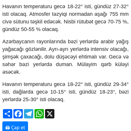
Mədəniyyətimizin Zəfəri
Havanın temperaturu gecə 18-22° isti, gündüz 27-32°
Zəfər Diasporu
isti olacaq. Atmosfer təzyiqi normadan aşağı 755 mm
Səhiyyə
civə sütunu təşkil edəcək. Nisbi rütubət gecə 70-75 %,
Ailə və uşaq
gündüz 50-55 % olacaq.
Turizm
İqtisadiyyat
Azərbaycanın rayonlarında bəzi yerlərdə arabir yağış
yağacağı gözlənilir. Ayrı-ayrı yerlərdə intensiv olacağı,
İqtisadi xəbərlər
şimşək çaxacağı, dolu düşəcəyi ehtimalı var. Gecə və
Energetika
Neft-qaz
səhər bəzi yerlərdə duman. Mülayim qərb küləyi
Əmək və sosial siyasət
əsəcək.
Kənd təsərrüfatı
Hərbi sənaye
Havanın temperaturu gecə 18-22° isti, gündüz 29-34°
Telekommunikasiya və nəqliyyat
isti, dağlarda gecə 10-15° isti, gündüz 18-23°, bəzi
COP29
yerlərdə 25-30° isti olacaq.
Cəmiyyət
Share
Facebook
Telegram
WhatsApp
X
Crossmedia.az - 1 yaş
Siyasət
🖨 Çap et
Məhkəmə və hüquq