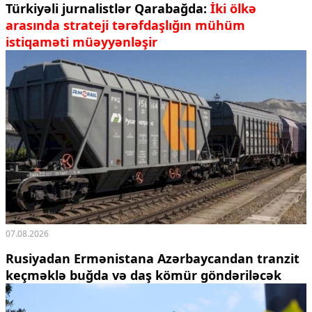
Türkiyəli jurnalistlər Qarabağda:
İki ölkə
arasında strateji tərəfdaşlığın mühüm
istiqaməti müəyyənləşir
07.08.2026
Rusiyadan Ermənistana Azərbaycandan tranzit
keçməklə buğda və daş kömür göndəriləcək