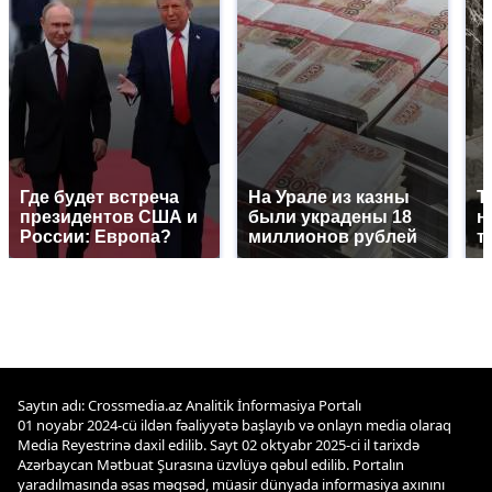
Где будет встреча
На Урале из казны
Т
президентов США и
были украдены 18
н
России: Европа?
миллионов рублей
т
Saytın adı: Crossmedia.az Analitik İnformasiya Portalı
01 noyabr 2024-cü ildən fəaliyyətə başlayıb və onlayn media olaraq
Media Reyestrinə daxil edilib. Sayt 02 oktyabr 2025-ci il tarixdə
Azərbaycan Mətbuat Şurasına üzvlüyə qəbul edilib. Portalın
yaradılmasında əsas məqsəd, müasir dünyada informasiya axınını