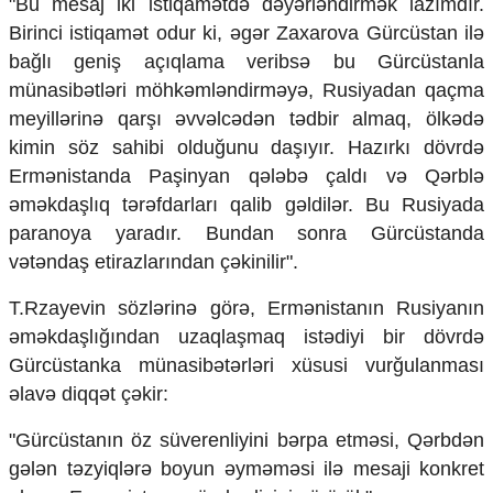
"Bu mesaj iki istiqamətdə dəyərləndirmək lazımdır.
Ekologiya
Birinci istiqamət odur ki, əgər Zaxarova Gürcüstan ilə
Zəfər - 5
bağlı geniş açıqlama veribsə bu Gürcüstanla
Gənclər və İdman
münasibətləri möhkəmləndirməyə, Rusiyadan qaçma
Media və QHT
Hadisə
meyillərinə qarşı əvvəlcədən tədbir almaq, ölkədə
Sağlamlıq
kimin söz sahibi olduğunu daşıyır. Hazırkı dövrdə
Sosium
Ermənistanda Paşinyan qələbə çaldı və Qərblə
Mənəvi dəyərlər
əməkdaşlıq tərəfdarları qalib gəldilər. Bu Rusiyada
Texnologiya
paranoya yaradır. Bundan sonra Gürcüstanda
Mətbuat-150
vətəndaş etirazlarından çəkinilir".
Əlaqə
T.Rzayevin sözlərinə görə, Ermənistanın Rusiyanın
Missiyamız
əməkdaşlığından uzaqlaşmaq istədiyi bir dövrdə
Gürcüstanka münasibətərləri xüsusi vurğulanması
əlavə diqqət çəkir:
"Gürcüstanın öz süverenliyini bərpa etməsi, Qərbdən
gələn təzyiqlərə boyun əyməməsi ilə mesaji konkret