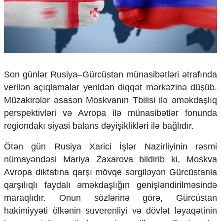
Çarpaz baxış
Təhlil
Siyasi
Geosiyasi
İqtisadi
Sosioloji
Son günlər Rusiya–Gürcüstan münasibətləri ətrafında
Araşdırma
verilən açıqlamalar yenidən diqqət mərkəzinə düşüb.
Multimedia
Müzakirələr əsasən Moskvanın Tbilisi ilə əməkdaşlıq
perspektivləri və Avropa ilə münasibətlər fonunda
Foto
Video
regiondakı siyasi balans dəyişiklikləri ilə bağlıdır.
İnfoqrafika
Ötən gün Rusiya Xarici İşlər Nazirliyinin rəsmi
Podcast
nümayəndəsi Mariya Zaxarova bildirib ki, Moskva
Humanitar
Avropa diktatına qarşı mövqe sərgiləyən Gürcüstanla
Elm və təhsil
qarşılıqlı faydalı əməkdaşlığın genişləndirilməsində
Mədəniyyət
maraqlıdır. Onun sözlərinə görə, Gürcüstan
Diaspor
hakimiyyəti ölkənin suverenliyi və dövlət ləyaqətinin
Yüksəliş hekayəsi