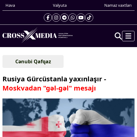
Hava
Valyuta
Namaz vaxtları
Prezidentin gündəliyi
Cənubi Qafqaz
Gündəm
Dünya
Rusiya Gürcüstanla yaxınlaşır -
Xarici xəbərlər
Moskvadan "gəl-gəl" mesajı
Cənubi Qafqaz
Türk Dünyası
Yaxın Şərq
Avropa
Amerika
Asiya
Afrika