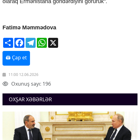
olaraq Ermənistana göndərdiyini görürük".
Fatimə Məmmədova
Share
Facebook
Telegram
WhatsApp
X
🖨 Çap et
11:00 12.06.2026
Oxunuş sayı: 196
OXŞAR XƏBƏRLƏR