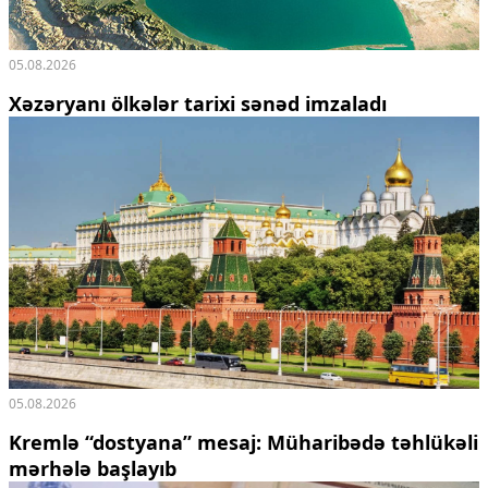
05.08.2026
Xəzəryanı ölkələr tarixi sənəd imzaladı
05.08.2026
Kremlə “dostyana” mesaj:
Müharibədə təhlükəli
mərhələ başlayıb