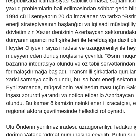
respublikada ictimai-siyasi sabitlik olmasa, sağlam ic
yaxud problemlərin həll edilməsindən söhbət gedə bil
1994-cü il sentyabrın 20-də imzalanan və tarixə “Əsri
enerji strategiyasının başlanğıcı və iqtisadi müstəqil
dövlətimizin Xəzər dənizinin Azərbaycan sektorundakı
dünyanın aparıcı neft şirkətləri ilə tərəfdaşlığa daxil
Heydər Əliyevin siyasi iradəsi və uzaqgörənliyi ilə həy
müəyyən edən dönüş nöqtəsinə çevrildi. “Əsrin müqavi
bazarına inteqrasiya olundu və öz təbii sərvətlərindən
formalaşdırmağa başladı. Transmilli şirkətlərlə qurul
xarici sərmayə cəlb olundu, bu isə həm enerji sektoru
Eyni zamanda, müqavilənin reallaşdırılması üçün Bakı
inşası zərurəti yarandı və nəticə etibarilə Azərbaycan 
olundu. Bu kəmər ölkəmizin nəinki enerji ixracatçısı,
regional aktora çevrilməsində həlledici rol oynadı.
Ulu Öndərin yenilməz iradəsi, uzaqgörənliyi, fədakarlı
doğma Vətənə xidmət nümunəsinə çevrilib. Bütün şüurl