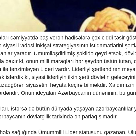
aları cəmiyyətdə baş verən hadisələrə çox ciddi təsir göst
iyasi iradəsi inkişaf strategiyasının istiqamətlərini şərtlə
lar yaradır. Ümumiləşdirilmiş şəkildə qeyd etsək, dövl
 baxır ki, onun milli maraqları hər şeydən üstün tutan, 
ilə tənzimləyən Lideri vardır. Liderliyi şərtləndirən meya
tərdik ki, siyasi liderliyin ilkin şərti dövlətin gələcəyini
aqgörən siyasətini həyata keçirə bilməkdir. Xalqımızın
ərdəndir. Onun ideyaları Azərbaycanın dünəninin, bu gü
ları, istərsə də bütün dünyada yaşayan azərbaycanlılar 
rbaycanın dövlətçilik tarixində ən parlaq simadır.
 hələ sağlığında Ümummilli Lider statusunu qazanan, Ul