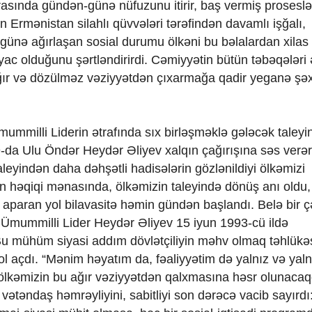
rasında gündən-günə nüfuzunu itirir, baş vermiş prosesl
n Ermənistan silahlı qüvvələri tərəfindən davamlı işğalı,
-günə ağırlaşan sosial durumu ölkəni bu bəlalardan xilas
yac olduğunu şərtləndirirdi. Cəmiyyətin bütün təbəqələri 
 ağır və dözülməz vəziyyətdən çıxarmağa qadir yeganə şə
mummilli Liderin ətrafında sıx birləşməklə gələcək taleyi
n 9-da Ulu Öndər Heydər Əliyev xalqın çağırışına səs verə
eyindən daha dəhşətli hadisələrin gözlənildiyi ölkəmizi
ün həqiqi mənasında, ölkəmizin taleyində dönüş anı oldu
aparan yol bilavasitə həmin gündən başlandı. Belə bir ç
n Ümummilli Lider Heydər Əliyev 15 iyun 1993-cü ildə
 Bu mühüm siyasi addım dövlətçiliyin məhv olmaq təhlük
ol açdı. “Mənim həyatım da, fəaliyyətim də yalnız və yaln
ölkəmizin bu ağır vəziyyətdən qalxmasına həsr olunacaqd
vətəndaş həmrəyliyini, sabitliyi son dərəcə vacib sayırdı