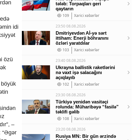
ərdən
tələb: Torpaqları geri
qaytarın
109
Xarici xəbərlər
 edə
23:50 08.08.2026
əmin idi
Dmitriyevdən Aİ-yə sərt
xsiyyət
ittiham: Enerji böhranını
özləri yaratdılar
103
Xarici xəbərlər
ni özü
23:40 08.08.2026
rək
Ukrayna ballistik raketlərini
nə vaxt işə salacağını
açıqlayıb
, böyük
102
Xarici xəbərlər
ətin
23:30 08.08.2026
Türkiyə yenidən vasitəçi
rolunda: Müharibəyə “fasilə”
əsindən
təklifi gəlib
ız
108
Xarici xəbərlər
ır”, –
23:20 08.08.2026
: “Əgər
Rusiya MN: Bir gün ərzində