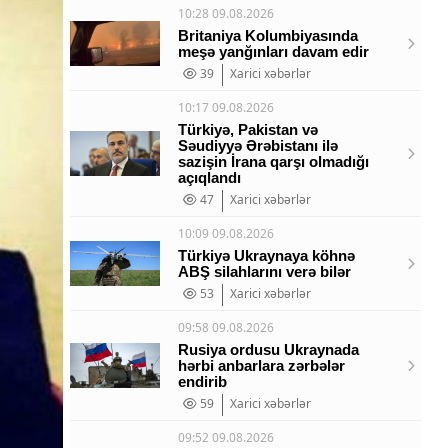
10:28 09.08.2026
Britaniya Kolumbiyasında
meşə yanğınları davam edir
39
Xarici xəbərlər
10:17 09.08.2026
Türkiyə, Pakistan və
Səudiyyə Ərəbistanı ilə
sazişin İrana qarşı olmadığı
açıqlandı
47
Xarici xəbərlər
10:09 09.08.2026
Türkiyə Ukraynaya köhnə
ABŞ silahlarını verə bilər
53
Xarici xəbərlər
09:58 09.08.2026
Rusiya ordusu Ukraynada
hərbi anbarlara zərbələr
endirib
59
Xarici xəbərlər
09:52 09.08.2026