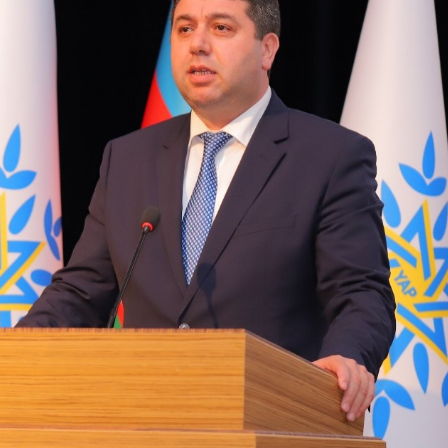
can-ABŞ əlaqələri 34
İlham Əliyev: Azərbaycan cəmiy
ünasibətlər tarixində
artıq bölgədə formalaşmış sülh
qərarlaşıb
mühitində yaşamağa uyğunlaşı