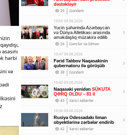
dəstəkləyir
29
Gündəm
10:56 09.08.2026
Yucin şəhərində Azərbaycan
və Dünya Atletikası arasında
əməkdaşlıq müzakirə edilib
mizin
26
Gənclər və İdman
qayıdışı,
 əsasını
10:47 09.08.2026
ək hərbi
Fərid Talıbov Naqasakinin
qubernatoru ilə görüşüb
ini və
38
Gündəm
10:40 09.08.2026
bədi
Naqasaki yenidən
SÜKUTA
QƏRQ OLDU – 81 il
lkəsini
43
Xarici xəbərlər
z
10:36 09.08.2026
Rusiya Odessadakı liman
obyektlərinə zərbələr endirib
42
Xarici xəbərlər