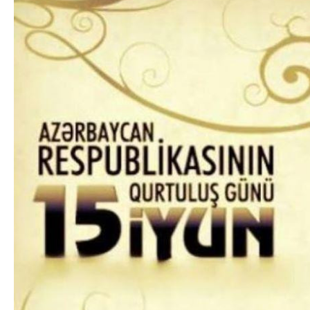
Texnologiya
Mətbuat-150
Əlaqə
Missiyamız