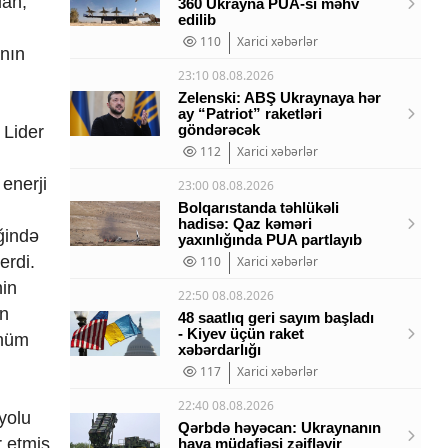
dan,
360 Ukrayna PUA-sı məhv
edilib
110
Xarici xəbərlər
anın
23:10 08.08.2026
Zelenski: ABŞ Ukraynaya hər
ay “Patriot” raketləri
göndərəcək
 Lider
112
Xarici xəbərlər
enerji
23:00 08.08.2026
Bolqarıstanda təhlükəli
hadisə: Qaz kəməri
ğində
yaxınlığında PUA partlayıb
erdi.
110
Xarici xəbərlər
nin
22:50 08.08.2026
in
48 saatlıq geri sayım başladı
- Kiyev üçün raket
ühüm
xəbərdarlığı
117
Xarici xəbərlər
22:40 08.08.2026
yolu
Qərbdə həyəcan: Ukraynanın
r etmiş
hava müdafiəsi zəifləyir