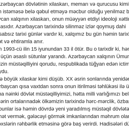
Azərbaycan dövlətinin xilaskarı, memarı və qurucusu kimi
rinin istəməsə belə qəbul etməyə məcbur olduğu yenilməz b
an xalqının xilaskarı, onun müəyyən etdiyi ideoloji xətti
masıdır. Azərbaycan tarixində silinməz izlər qoymuş dahi
absız tarixi günlər vardır ki, xalqımız bu gün həmin tarixl
 və ehtiramla anır.
 1993-cü ilin 15 iyunundan 33 il ötür. Bu o tarixdir ki, h
i üçün əsaslı sütunlar yarandı. Azərbaycan xalqının Ümum
izin müstəqilliyini qorudu, respublikada tüğyan edən ictim
ydu.
ə böyük xilaskar kimi düşüb. XX əsrin sonlarında yenidə
rbaycan qısa vaxtdan sonra onun itirilməsi təhlükəsi ilə ü
inki dövlət müstəqilliyimizi, hətta milli varlığımızı be
lərin ortalarınadək ölkəmizin tarixində hərc-mərclik, özba
bunlar isə həmin dövrdə yeni yaradılmış müstəqil dövlətə 
iymət vermək, gələcəyi görmək imkanlarından məhrum olan
slərin rəhbərlik etməsinə görə baş verirdi. Hadisələri 