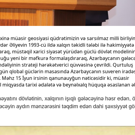
xinə müasir geosiyasi qüdrətimizin və sarsılmaz milli birliyi
 Əliyevin 1993-cü ildə xalqın təkidli tələbi ilə hakimiyyətə 
raq, müstəqil xarici siyasət yürüdən güclü dövlət modelinin
ulduğu yeni bir məfkurə formalaşdıraraq, Azərbaycanın gələc
dəliyinin strateji hərəkətverici qüvvəsinə çevrildi. Qurtuluş
 gün qlobal güclərin masasında Azərbaycanın suveren iradəs
. Məhz 15 İyun irsinin qanunauyğun nəticəsidir ki, müasir
l miqyasda tarixi ədalətə və beynəlxalq hüquqa əsaslanan ə
yatını dövlətinin, xalqının işıqlı gələcəyinə həsr edən, ö
ələcəyin aydın mənzərəsini təqdim edən dahi şəxsiyyət gö