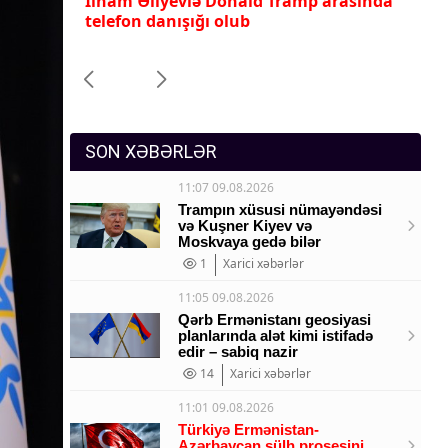
yəti
İlham Əliyevlə Donald Tramp arasında
Ni
Sosium
telefon danışığı olub
zə
r
Mənəvi dəyərlər
Texnologiya
Mətbuat-150
SON XƏBƏRLƏR
11:07 09.08.2026
Trampın xüsusi nümayəndəsi
və Kuşner Kiyev və
Moskvaya gedə bilər
1
Xarici xəbərlər
11:05 09.08.2026
Qərb Ermənistanı geosiyasi
planlarında alət kimi istifadə
edir – sabiq nazir
14
Xarici xəbərlər
11:01 09.08.2026
Türkiyə Ermənistan-
Azərbaycan sülh prosesini