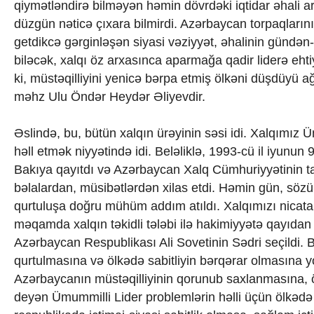
qiymətləndirə bilməyən həmin dövrdəki iqtidar əhali a
düzgün nəticə çıxara bilmirdi. Azərbaycan torpaqlarını
getdikcə gərginləşən siyasi vəziyyət, əhalinin gündən
biləcək, xalqı öz arxasınca aparmağa qadir liderə ehti
ki, müstəqilliyini yenicə bərpa etmiş ölkəni düşdüyü
məhz Ulu Öndər Heydər Əliyevdir.
Əslində, bu, bütün xalqın ürəyinin səsi idi. Xalqımız Ü
həll etmək niyyətində idi. Beləliklə, 1993-cü il iyunu
Bakıya qayıtdı və Azərbaycan Xalq Cümhuriyyətinin tal
bəlalardan, müsibətlərdən xilas etdi. Həmin gün, söz
qurtuluşa doğru mühüm addım atıldı. Xalqımızı nicata 
məqamda xalqın təkidli tələbi ilə hakimiyyətə qayıda
Azərbaycan Respublikası Ali Sovetinin Sədri seçildi.
qurtulmasına və ölkədə sabitliyin bərqərar olmasına y
Azərbaycanın müstəqilliyinin qorunub saxlanmasına, 
deyən Ümummilli Lider problemlərin həlli üçün ölkədə 