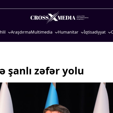
hlil
Araşdırma
Multimedia
Humanitar
İqtisadiyyat
iyasi
Foto
Elm və təhsil
İqtisadi xəbərlər
eosiyasi
Video
Mədəniyyət
Energetika
qtisadi
İnfoqrafika
Diaspor
Neft-qaz
osioloji
Podcast
Yüksəliş hekayəsi
Əmək və sosial si
ə şanlı zəfər yolu
Mədəniyyətimizin Zəfəri
Kənd təsərrüfatı
Zəfər Diasporu
Hərbi sənaye
Səhiyyə
Telekommunikasiy
nəqliyyat
Ailə və uşaq
COP29
Turizm