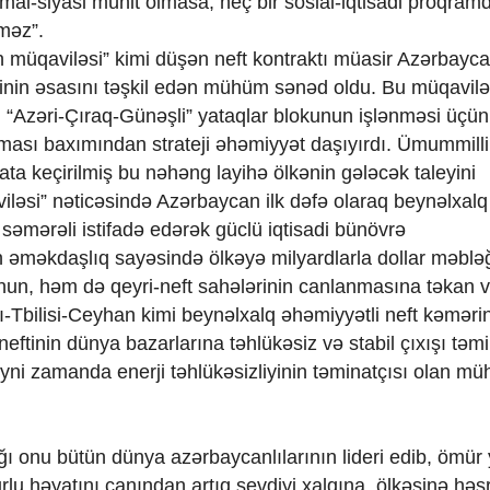
timai-siyasi mühit olmasa, heç bir sosial-iqtisadi proqram
məz”.
n müqaviləsi” kimi düşən neft kontraktı müasir Azərbayc
liyinin əsasını təşkil edən mühüm sənəd oldu. Bu müqavilə
 “Azəri-Çıraq-Günəşli” yataqlar blokunun işlənməsi üçün
 olması baxımından strateji əhəmiyyət daşıyırdı. Ümummilli
ata keçirilmiş bu nəhəng layihə ölkənin gələcək taleyini
ləsi” nəticəsində Azərbaycan ilk dəfə olaraq beynəlxalq 
 səmərəli istifadə edərək güclü iqtisadi bünövrə
an əməkdaşlıq sayəsində ölkəyə milyardlarla dollar məblə
nun, həm də qeyri-neft sahələrinin canlanmasına təkan v
-Tbilisi-Ceyhan kimi beynəlxalq əhəmiyyətli neft kəməri
neftinin dünya bazarlarına təhlükəsiz və stabil çıxışı təm
 eyni zamanda enerji təhlükəsizliyinin təminatçısı olan m
ğı onu bütün dünya azərbaycanlılarının lideri edib, ömür 
u həyatını canından artıq sevdiyi xalqına, ölkəsinə həs