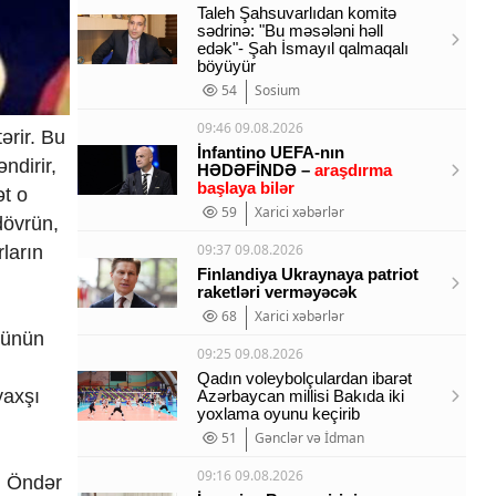
Taleh Şahsuvarlıdan komitə
sədrinə: "Bu məsələni həll
edək"- Şah İsmayıl qalmaqalı
böyüyür
54
Sosium
09:46 09.08.2026
ərir. Bu
İnfantino UEFA-nın
ndirir,
HƏDƏFİNDƏ –
araşdırma
başlaya bilər
ət o
59
Xarici xəbərlər
dövrün,
09:37 09.08.2026
rların
Finlandiya Ukraynaya patriot
raketləri verməyəcək
68
Xarici xəbərlər
nünün
09:25 09.08.2026
Qadın voleybolçulardan ibarət
yaxşı
Azərbaycan millisi Bakıda iki
yoxlama oyunu keçirib
51
Gənclər və İdman
09:16 09.08.2026
u Öndər