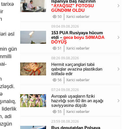
İspaniya Baş nazirinin
 tarixə
“AYAQSIZ” FOTOSU
GÜNDƏM OLDU
ir
50
Xarici xəbərlər
n
09:04 09.08.2026
153 PUA Rusiyaya hücum
əri əsl
etdi –
gecə boyu SƏMADA
DÖYÜŞ
51
Xarici xəbərlər
əmin gün
milli
08:26 09.08.2026
ai-
Hermit xərçəngləri təbii
qabıqlar əvəzinə plastikdən
istifadə edir
n
56
Xarici xəbərlər
zləşdi.
07:24 09.08.2026
lə
Avropalı uşaqların fiziki
hazırlığı son 60 ilin ən aşağı
şınalıq,
səviyyəsinə düşüb
liderlik
55
Xarici xəbərlər
, adi
23:59 08.08.2026
düzgün
Rus deputatdan Polşaya