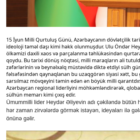
İqtisadiyyat
İqtisadi xəbərlər
Energetika
Neft-qaz
Əmək və sosial siyasət
Kənd təsərrüfatı
15 İyun Milli Qurtuluş Günü, Azərbaycanın dövlətçilik tari
Hərbi sənaye
ideoloji təməl daşı kimi həkk olunmuşdur. Ulu Öndər Heydər
Telekommunikasiya və nəqliyyat
ölkəmizi daxili xaos və parçalanma təhlükəsindən qurtara
COP29
qoydu. Bu tarixi dönüş nöqtəsi, milli maraqların ali tut
Cəmiyyət
zəfərlərinin və beynəlxalq müstəvidə diktə etdiyi sülh gün
Crossmedia.az - 1 yaş
fəlsəfəsindən qaynaqlanan bu uzaqgörən siyasi xətt, bu
Siyasət
sarsılmaz mövqeyini təmin edən ən böyük milli qarantdır
Məhkəmə və hüquq
Azərbaycan regional liderliyini möhkəmləndirərək, qloba
Ekologiya
sülhün memarı kimi çıxış edir.
Zəfər - 5
Ümummilli lider Heydər Əliyevin adı çəkiləndə bütün hə
Gənclər və İdman
hər zaman zirvələrdə görmək istəyən, ideyaları ilə g
Media və QHT
önünə gəlir.
Hadisə
Sağlamlıq
Sosium
Mənəvi dəyərlər