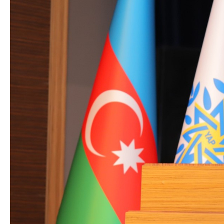
Prezident: Azərbay
Siyasi
illik diplomatik m
Geosiyasi
ən yüksək zirvədə 
İqtisadi
Sosioloji
Araşdırma
Multimedia
Foto
Video
İnfoqrafika
Podcast
Humanitar
Elm və təhsil
Mədəniyyət
Diaspor
Yüksəliş hekayəsi
Mədəniyyətimizin Zəfəri
Zəfər Diasporu
Səhiyyə
Ailə və uşaq
Turizm