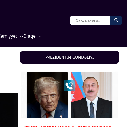
Cəmiyyət
Əlaqə
Crossmedia.az - 1 yaş
Missiyamız
Siyasət
PREZİDENTİN GÜNDƏLİYİ
Məhkəmə və hüquq
yasət
Ekologiya
Zəfər - 5
Gənclər və İdman
a və
Media və QHT
Hadisə
Sağlamlıq