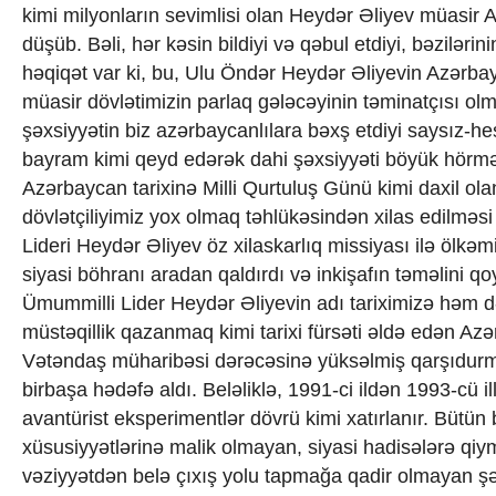
kimi milyonların sevimlisi olan Heydər Əliyev müasir 
düşüb. Bəli, hər kəsin bildiyi və qəbul etdiyi, bəzilə
həqiqət var ki, bu, Ulu Öndər Heydər Əliyevin Azərbayc
müasir dövlətimizin parlaq gələcəyinin təminatçısı ol
şəxsiyyətin biz azərbaycanlılara bəxş etdiyi saysız-hes
bayram kimi qeyd edərək dahi şəxsiyyəti böyük hörmət
Azərbaycan tarixinə Milli Qurtuluş Günü kimi daxil olan
dövlətçiliyimiz yox olmaq təhlükəsindən xilas edilməs
Lideri Heydər Əliyev öz xilaskarlıq missiyası ilə ölkəm
siyasi böhranı aradan qaldırdı və inkişafın təməlini qo
Ümummilli Lider Heydər Əliyevin adı tariximizə həm d
müstəqillik qazanmaq kimi tarixi fürsəti əldə edən Azə
Vətəndaş müharibəsi dərəcəsinə yüksəlmiş qarşıdurma nə
birbaşa hədəfə aldı. Beləliklə, 1991-ci ildən 1993-cü il
avantürist eksperimentlər dövrü kimi xatırlanır. Bütün 
xüsusiyyətlərinə malik olmayan, siyasi hadisələrə q
vəziyyətdən belə çıxış yolu tapmağa qadir olmayan şəx