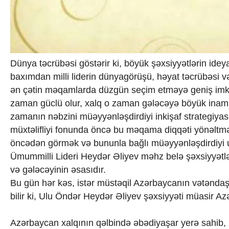
Dünya təcrübəsi göstərir ki, böyük şəxsiyyətlərin idey
baxımdan milli liderin dünyagörüşü, həyat təcrübəsi və s
ən çətin məqamlarda düzgün seçim etməyə geniş imkan
zaman güclü olur, xalq o zaman gələcəyə böyük inamla
zamanın nəbzini müəyyənləşdirdiyi inkişaf strategiyası 
müxtəlifliyi fonunda öncə bu məqama diqqəti yönəltmək is
öncədən görmək və bununla bağlı müəyyənləşdirdiyi uz
Ümummilli Lideri Heydər Əliyev məhz belə şəxsiyyətl
və gələcəyinin əsasıdır.
Bu gün hər kəs, istər müstəqil Azərbaycanın vətəndaş
bilir ki, Ulu Öndər Heydər Əliyev şəxsiyyəti müasir Azə
Azərbaycan xalqının qəlbində əbədiyaşar yerə sahib,