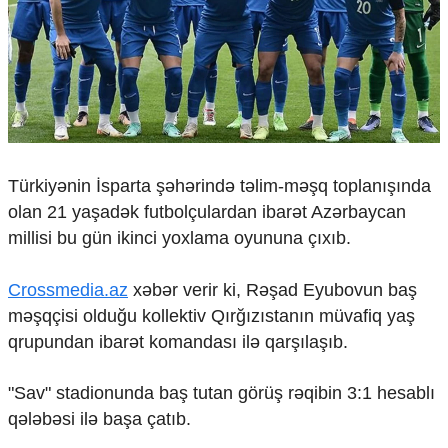
Çarpaz baxış
Təhlil
Siyasi
Geosiyasi
İqtisadi
Sosioloji
Araşdırma
Türkiyənin İsparta şəhərində təlim-məşq toplanışında
Multimedia
olan 21 yaşadək futbolçulardan ibarət Azərbaycan
Foto
millisi bu gün ikinci yoxlama oyununa çıxıb.
Video
İnfoqrafika
Crossmedia.az
xəbər verir ki, Rəşad Eyubovun baş
Podcast
məşqçisi olduğu kollektiv Qırğızıstanın müvafiq yaş
Humanitar
qrupundan ibarət komandası ilə qarşılaşıb.
Elm və təhsil
"Sav" stadionunda baş tutan görüş rəqibin 3:1 hesablı
Mədəniyyət
Diaspor
qələbəsi ilə başa çatıb.
Yüksəliş hekayəsi