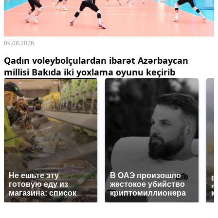
09.08.2026
Qadın voleybolçulardan ibarət Azərbaycan
millisi Bakıda iki yoxlama oyunu keçirib
Не ешьте эту
В ОАЭ произошло
В
готовую еду из
жестокое убийство
п
магазина: список
криптомиллионера
К