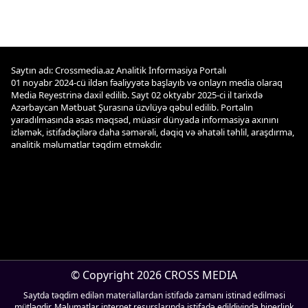
Saytın adı: Crossmedia.az Analitik İnformasiya Portalı
01 noyabr 2024-cü ildən fəaliyyətə başlayıb və onlayn media olaraq
Media Reyestrinə daxil edilib. Sayt 02 oktyabr 2025-ci il tarixdə
Azərbaycan Mətbuat Şurasına üzvlüyə qəbul edilib. Portalın
yaradılmasında əsas məqsəd, müasir dünyada informasiya axınını
izləmək, istifadəçilərə daha səmərəli, dəqiq və əhatəli təhlil, araşdırma,
analitik məlumatlar təqdim etməkdir.
© Copyright 2026 CROSS MEDIA
Saytda təqdim edilən materiallardan istifadə zamanı istinad edilməsi
mütləqdir. Məlumatlar internet resurslarında istifadə edildiyində hiperlink