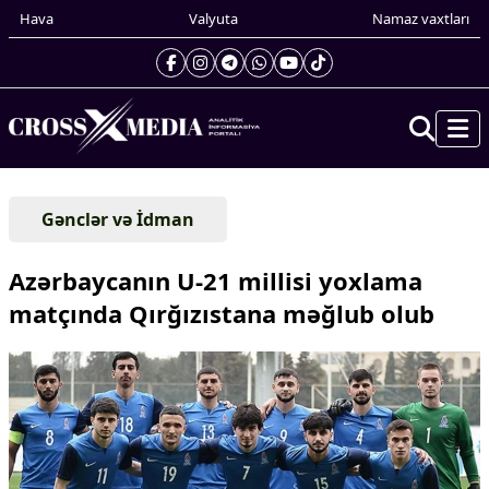
Hava
Valyuta
Namaz vaxtları
Prezidentin gündəliyi
Gənclər və İdman
Gündəm
Dünya
Azərbaycanın U-21 millisi yoxlama
Xarici xəbərlər
matçında Qırğızıstana məğlub olub
Cənubi Qafqaz
Türk Dünyası
Yaxın Şərq
Avropa
Amerika
Asiya
Afrika