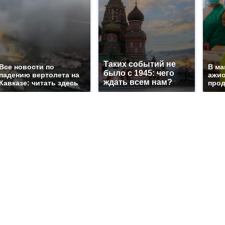
Таких событий не
Все новости по
В ма
было с 1945: чего
падению вертолета на
ажио
ждать всем нам?
Кавказе: читать здесь
прод