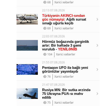
68
Xarici xəbərlər
22:13 07.08.2026
Türkiyənin AKINCI-sından
güc nümayişi:
Ağıllı sursat
sınağı uğurla keçib
69
Xarici xəbərlər
22:03 07.08.2026
Hörmüz boğazında gərginlik
artır: Bir həftədə 3 gəmi
vurulub -
YENİLƏNİB
104
Xarici xəbərlər
21:55 07.08.2026
Pentaqon UFO ilə bağlı yeni
görüntülər yayımlayıb
76
Xarici xəbərlər
21:47 07.08.2026
Rusiya MN: Bir sutka ərzində
75 Ukrayna PUA-sı məhv
edilib
75
Xarici xəbərlər