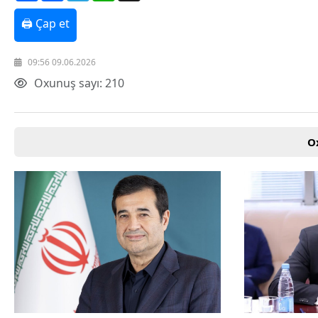
Texnologiya
🖨 Çap et
Mətbuat-150
Əlaqə
Missiyamız
09:56 09.06.2026
Oxunuş sayı: 210
O