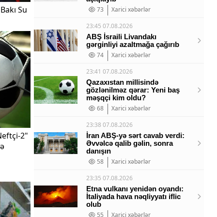
 Bakı Su
73
Xarici xəbərlər
23:45 07.08.2026
ABŞ İsraili Livandakı
gərginliyi azaltmağa çağırıb
74
Xarici xəbərlər
23:41 07.08.2026
Qazaxıstan millisində
gözlənilməz qərar: Yeni baş
məşqçi kim oldu?
68
Xarici xəbərlər
23:38 07.08.2026
eftçi-2"
İran ABŞ-yə sərt cavab verdi:
Əvvəlcə qalib gəlin, sonra
lə
danışın
58
Xarici xəbərlər
23:35 07.08.2026
Etna vulkanı yenidən oyandı:
İtaliyada hava nəqliyyatı iflic
olub
55
Xarici xəbərlər