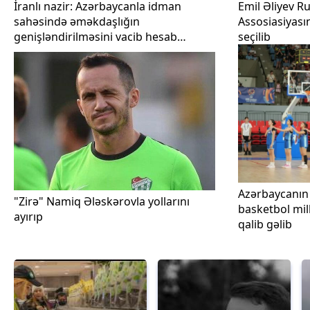
İranlı nazir: Azərbaycanla idman
Emil Əliyev Ru
sahəsində əməkdaşlığın
Assosiasiyası
genişləndirilməsini vacib hesab
seçilib
edirəm
Azərbaycanın 
"Zirə" Namiq Ələskərovla yollarını
basketbol mil
ayırıp
qalib gəlib