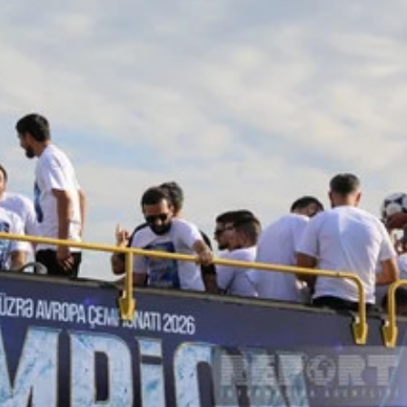
xalq İnvestisiya
Azərbaycanın Malayziyadakı səfi
t Komitəsi yaradılıb
çağırılıb, yenisi təyin olunub