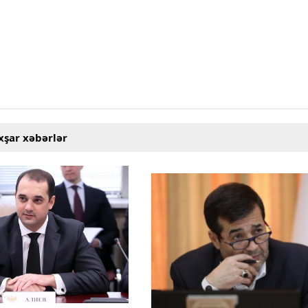
xşar xəbərlər