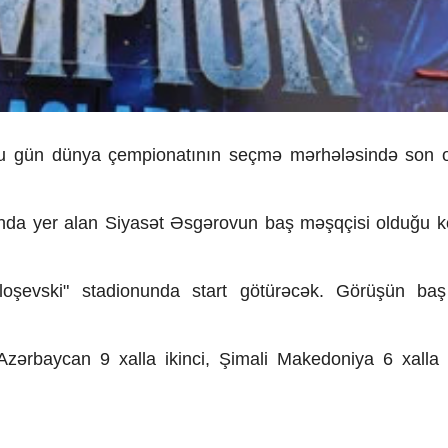
 bu gün dünya çempionatının seçmə mərhələsində son
punda yer alan Siyasət Əsgərovun baş məşqçisi olduğu
loşevski" stadionunda start götürəcək. Görüşün baş
Azərbaycan 9 xalla ikinci, Şimali Makedoniya 6 xalla