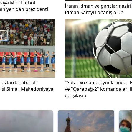
siya Mini Futbol
İranın idman və gənclər naziri
nın yenidən prezidenti
İdman Sarayı ilə tanış olub
qızlardan ibarət
"Şəfa" yoxlama oyunlarında "N
lisi Şimali Makedoniyaya
və "Qarabağ-2" komandaları i
qarşılaşıb