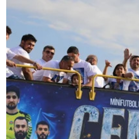
Azərbaycan Beynəl
Siyasi
Forumunun Təşkila
Geosiyasi
İqtisadi
Sosioloji
Araşdırma
Multimedia
Foto
Video
İnfoqrafika
Podcast
Humanitar
Elm və təhsil
Mədəniyyət
Diaspor
Yüksəliş hekayəsi
Mədəniyyətimizin Zəfəri
Zəfər Diasporu
Səhiyyə
Ailə və uşaq
Turizm