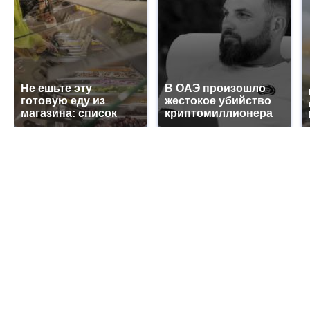
Не ешьте эту
В ОАЭ произошло
готовую еду из
жестокое убийство
магазина: список
криптомиллионера