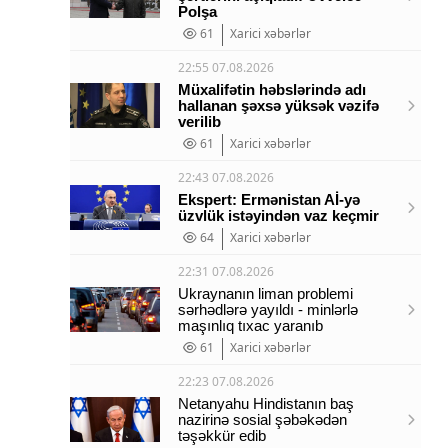
Polşa
61
Xarici xəbərlər
22:55 07.08.2026
Müxalifətin həbslərində adı
hallanan şəxsə yüksək vəzifə
verilib
61
Xarici xəbərlər
22:43 07.08.2026
Ekspert: Ermənistan Aİ-yə
üzvlük istəyindən vaz keçmir
64
Xarici xəbərlər
22:31 07.08.2026
Ukraynanın liman problemi
sərhədlərə yayıldı - minlərlə
maşınlıq tıxac yaranıb
61
Xarici xəbərlər
22:23 07.08.2026
Netanyahu Hindistanın baş
nazirinə sosial şəbəkədən
təşəkkür edib