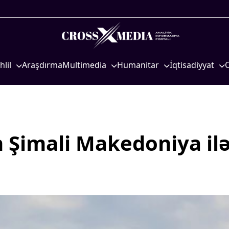
hlil
Araşdırma
Multimedia
Humanitar
İqtisadiyyat
iyasi
Foto
Elm və təhsil
İqtisadi xəbərlər
eosiyasi
Video
Mədəniyyət
Energetika
qtisadi
İnfoqrafika
Diaspor
Neft-qaz
osioloji
Podcast
Yüksəliş hekayəsi
Əmək və sosial si
n Şimali Makedoniya il
Mədəniyyətimizin Zəfəri
Kənd təsərrüfatı
Zəfər Diasporu
Hərbi sənaye
Səhiyyə
Telekommunikasiy
nəqliyyat
Ailə və uşaq
COP29
Turizm