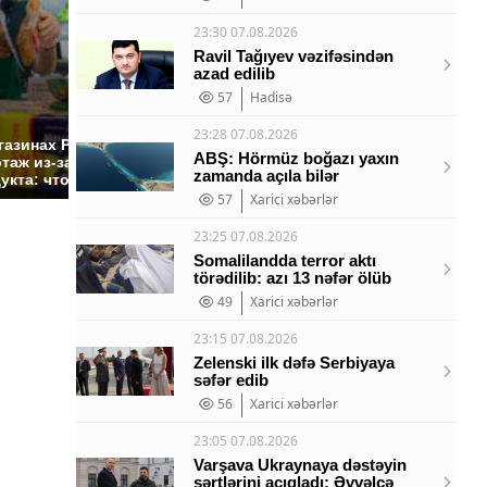
23:30 07.08.2026
Ravil Tağıyev vəzifəsindən
azad edilib
57
Hadisə
СМИ: В Химках на
23:28 07.08.2026
полицейскую
Где буд
газинах России
машину напали и
ABŞ: Hörmüz boğazı yaxın
презид
таж из-за этого
zamanda açıla bilər
подожгли.
России:
укта: что купить?
57
Xarici xəbərlər
23:25 07.08.2026
Somalilandda terror aktı
törədilib: azı 13 nəfər ölüb
49
Xarici xəbərlər
23:15 07.08.2026
Zelenski ilk dəfə Serbiyaya
səfər edib
56
Xarici xəbərlər
23:05 07.08.2026
Varşava Ukraynaya dəstəyin
şərtlərini açıqladı: Əvvəlcə