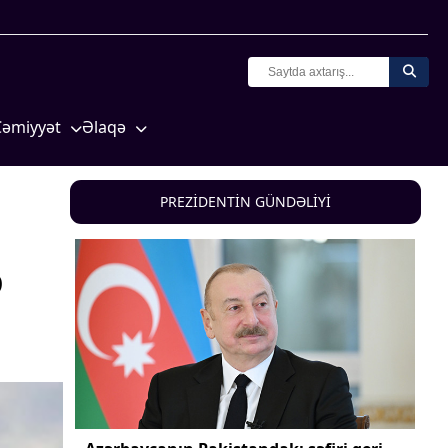
Cəmiyyət
Əlaqə
Crossmedia.az - 1 yaş
Missiyamız
Siyasət
PREZİDENTİN GÜNDƏLİYİ
Məhkəmə və hüquq
yasət
Ekologiya
ə
Zəfər - 5
Gənclər və İdman
a və
Media və QHT
Hadisə
Sağlamlıq