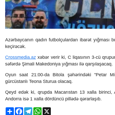
İqtisadiyyat
İqtisadi xəbərlər
Energetika
Neft-qaz
Əmək və sosial siyasət
Kənd təsərrüfatı
Hərbi sənaye
Azərbaycanın qadın futbolçulardan ibarət yığması
Telekommunikasiya və nəqliyyat
keçirəcək.
COP29
Cəmiyyət
Crossmedia.az
xəbər verir ki, C liqasının 3-cü qru
Crossmedia.az - 1 yaş
Siyasət
səfərdə Şimali Makedoniya yığması ilə qarşılaşacaq.
Məhkəmə və hüquq
Oyun saat 21:00-da Bitola şəhərindəki "Petar Mi
Ekologiya
Zəfər - 5
gürcüstanlı Teona Sturua olacaq.
Gənclər və İdman
Media və QHT
Qeyd edək ki, qrupda Macarıstan 13 xalla birinci, 
Hadisə
Andorra isə 1 xalla dördüncü pillədə qərarlaşıb.
Sağlamlıq
Sosium
Share
Facebook
Telegram
WhatsApp
X
Mənəvi dəyərlər