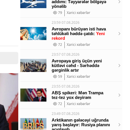
addımı: Təyyarələr bölgəyə
yönəlib
79
Xarici xəbərlər
23:59 07.08.2026
Avropanı bürüyən isti hava
təhlükəli həddə çatdı:
Yeni
rekord
72
Xarici xəbərlər
23:57 07.08.2026
Avropaya giriş üçün yeni
kütləvi cəhd - Sərhəddə
gərginlik artır
59
Xarici xəbərlər
23:55 07.08.2026
ABŞ spikeri: Mən Trampa
tez-tez yox deyirəm
72
Xarici xəbərlər
23:49 07.08.2026
Arktikanın gələcəyi uğrunda
yarış başlayır: Rusiya planını
açıqlayıb