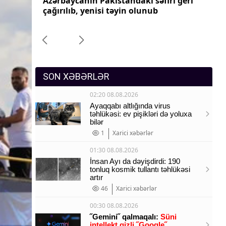
ri geri
Azərbaycanın Pakistandakı səfiri geri
Az
Sosium
çağırılıb, yenisi təyin olunub
ça
Mənəvi dəyərlər
Texnologiya
Mətbuat-150
SON XƏBƏRLƏR
02:20 08.08.2026
Ayaqqabı altlığında virus
təhlükəsi: ev pişikləri də yoluxa
bilər
1
Xarici xəbərlər
01:30 08.08.2026
İnsan Ayı da dəyişdirdi: 190
tonluq kosmik tullantı təhlükəsi
artır
46
Xarici xəbərlər
00:30 08.08.2026
˝Gemini˝ qalmaqalı:
Süni
intellekt gizli ˝Google˝