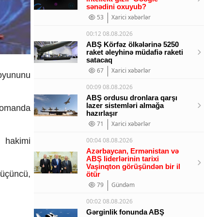
sənədini oxuyub?
53
Xarici xəbərlər
00:12 08.08.2026
ABŞ Körfəz ölkələrinə 5250
raket əleyhinə müdafiə raketi
satacaq
67
Xarici xəbərlər
 oyununu
00:09 08.08.2026
ABŞ ordusu dronlara qarşı
lazer sistemləri almağa
 komanda
hazırlaşır
71
Xarici xəbərlər
 hakimi
00:04 08.08.2026
Azərbaycan, Ermənistan və
ABŞ liderlərinin tarixi
Vaşinqton görüşündən bir il
 üçüncü,
ötür
79
Gündəm
00:02 08.08.2026
Gərginlik fonunda ABŞ