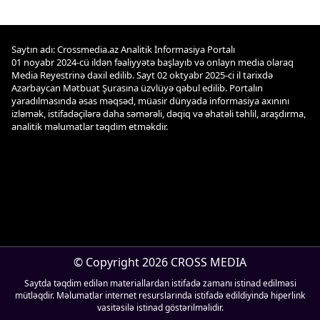
Saytın adı: Crossmedia.az Analitik İnformasiya Portalı
01 noyabr 2024-cü ildən fəaliyyətə başlayıb və onlayn media olaraq
Media Reyestrinə daxil edilib. Sayt 02 oktyabr 2025-ci il tarixdə
Azərbaycan Mətbuat Şurasına üzvlüyə qəbul edilib. Portalın
yaradılmasında əsas məqsəd, müasir dünyada informasiya axınını
izləmək, istifadəçilərə daha səmərəli, dəqiq və əhatəli təhlil, araşdırma,
analitik məlumatlar təqdim etməkdir.
© Copyright 2026 CROSS MEDIA
Saytda təqdim edilən materiallardan istifadə zamanı istinad edilməsi
mütləqdir. Məlumatlar internet resurslarında istifadə edildiyində hiperlink
vasitəsilə istinad göstərilməlidir.