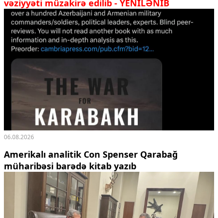
vəziyyəti müzakirə edilib - YENİLƏNİB
06.08.2026
Amerikalı analitik Con Spenser Qarabağ
müharibəsi barədə kitab yazıb