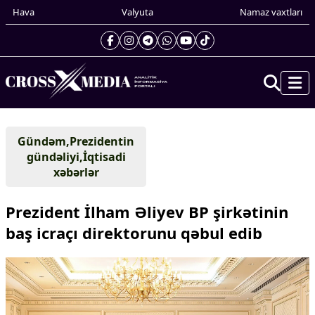
Hava
Valyuta
Namaz vaxtları
Prezidentin gündəliyi
Gündəm,Prezidentin
Gündəm
gündəliyi,İqtisadi
Dünya
xəbərlər
Xarici xəbərlər
Cənubi Qafqaz
Prezident İlham Əliyev BP şirkətinin
Türk Dünyası
baş icraçı direktorunu qəbul edib
Yaxın Şərq
Avropa
Amerika
Asiya
Afrika