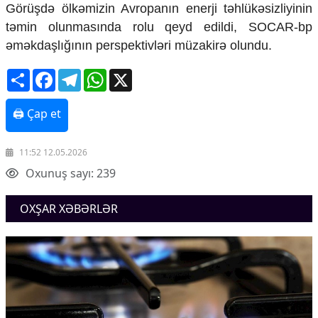
Görüşdə ölkəmizin Avropanın enerji təhlükəsizliyinin
təmin olunmasında rolu qeyd edildi, SOCAR-bp
əməkdaşlığının perspektivləri müzakirə olundu.
Share
Facebook
Telegram
WhatsApp
X
🖨 Çap et
11:52 12.05.2026
Oxunuş sayı: 239
OXŞAR XƏBƏRLƏR