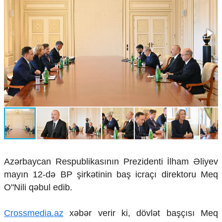
Çarpaz baxış
Təhlil
Siyasi
Geosiyasi
İqtisadi
Sosioloji
Araşdırma
Multimedia
Foto
Video
İnfoqrafika
Podcast
Azərbaycan Respublikasının Prezidenti İlham Əliyev
Humanitar
mayın 12-də BP şirkətinin baş icraçı direktoru Meq
Elm və təhsil
O"Nili qəbul edib.
Mədəniyyət
Diaspor
Crossmedia.az
xəbər verir ki, dövlət başçısı Meq
Yüksəliş hekayəsi