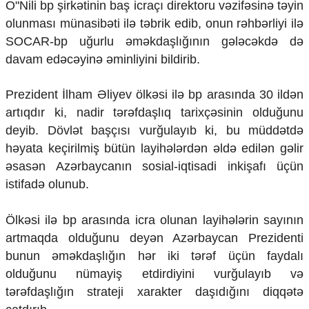
O"Nili bp şirkətinin baş icraçı direktoru vəzifəsinə təyin
Mədəniyyətimizin Zəfəri
olunması münasibəti ilə təbrik edib, onun rəhbərliyi ilə
Zəfər Diasporu
Səhiyyə
SOCAR-bp uğurlu əməkdaşlığının gələcəkdə də
Ailə və uşaq
davam edəcəyinə əminliyini bildirib.
Turizm
İqtisadiyyat
Prezident İlham Əliyev ölkəsi ilə bp arasında 30 ildən
artıqdır ki, nadir tərəfdaşlıq tarixçəsinin olduğunu
İqtisadi xəbərlər
deyib. Dövlət başçısı vurğulayıb ki, bu müddətdə
Energetika
həyata keçirilmiş bütün layihələrdən əldə edilən gəlir
Neft-qaz
Əmək və sosial siyasət
əsasən Azərbaycanın sosial-iqtisadi inkişafı üçün
Kənd təsərrüfatı
istifadə olunub.
Hərbi sənaye
Telekommunikasiya və nəqliyyat
Ölkəsi ilə bp arasında icra olunan layihələrin sayının
COP29
artmaqda olduğunu deyən Azərbaycan Prezidenti
Cəmiyyət
bunun əməkdaşlığın hər iki tərəf üçün faydalı
olduğunu nümayiş etdirdiyini vurğulayıb və
Crossmedia.az - 1 yaş
tərəfdaşlığın strateji xarakter daşıdığını diqqətə
Siyasət
Məhkəmə və hüquq