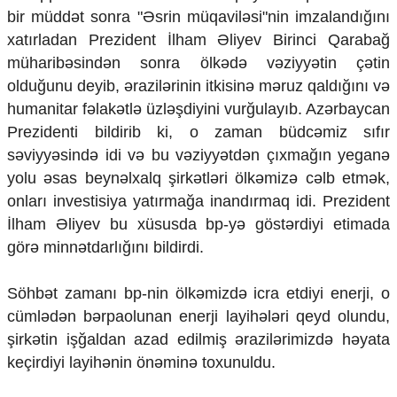
bir müddət sonra "Əsrin müqaviləsi"nin imzalandığını
xatırladan Prezident İlham Əliyev Birinci Qarabağ
müharibəsindən sonra ölkədə vəziyyətin çətin
olduğunu deyib, ərazilərinin itkisinə məruz qaldığını və
humanitar fəlakətlə üzləşdiyini vurğulayıb. Azərbaycan
Prezidenti bildirib ki, o zaman büdcəmiz sıfır
səviyyəsində idi və bu vəziyyətdən çıxmağın yeganə
yolu əsas beynəlxalq şirkətləri ölkəmizə cəlb etmək,
onları investisiya yatırmağa inandırmaq idi. Prezident
İlham Əliyev bu xüsusda bp-yə göstərdiyi etimada
görə minnətdarlığını bildirdi.
Söhbət zamanı bp-nin ölkəmizdə icra etdiyi enerji, o
cümlədən bərpaolunan enerji layihələri qeyd olundu,
şirkətin işğaldan azad edilmiş ərazilərimizdə həyata
keçirdiyi layihənin önəminə toxunuldu.