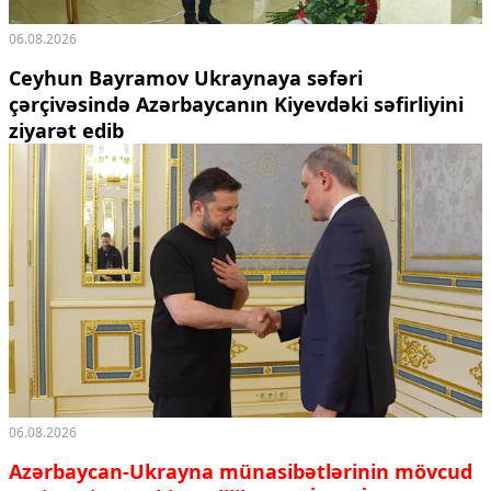
06.08.2026
Ceyhun Bayramov Ukraynaya səfəri
çərçivəsində Azərbaycanın Kiyevdəki səfirliyini
ziyarət edib
06.08.2026
Azərbaycan-Ukrayna münasibətlərinin mövcud