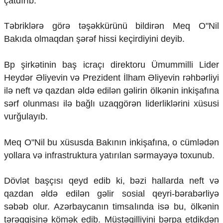
çatdırıb.
Ekologiya
Zəfər - 5
Təbriklərə görə təşəkkürünü bildirən Meq O"Nil
Gənclər və İdman
Bakıda olmaqdan şərəf hissi keçirdiyini deyib.
Media və QHT
Hadisə
Bp şirkətinin baş icraçı direktoru Ümummilli Lider
Sağlamlıq
Sosium
Heydər Əliyevin və Prezident İlham Əliyevin rəhbərliyi
Mənəvi dəyərlər
ilə neft və qazdan əldə edilən gəlirin ölkənin inkişafına
Texnologiya
sərf olunması ilə bağlı uzaqgörən liderliklərini xüsusi
Mətbuat-150
vurğulayıb.
Əlaqə
Meq O"Nil bu xüsusda Bakının inkişafına, o cümlədən
Missiyamız
yollara və infrastruktura yatırılan sərmayəyə toxunub.
Dövlət başçısı qeyd edib ki, bəzi hallarda neft və
qazdan əldə edilən gəlir sosial qeyri-bərabərliyə
səbəb olur. Azərbaycanın timsalında isə bu, ölkənin
tərəqqisinə kömək edib. Müstəqilliyini bərpa etdikdən