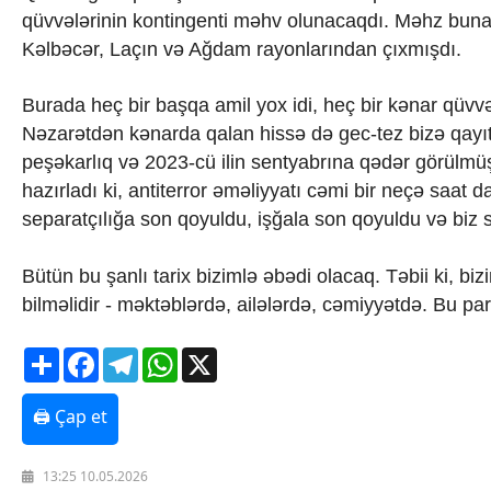
qüvvələrinin kontingenti məhv olunacaqdı. Məhz buna
Texnologiya
Mətbuat-150
Kəlbəcər, Laçın və Ağdam rayonlarından çıxmışdı.
Əlaqə
Missiyamız
Burada heç bir başqa amil yox idi, heç bir kənar qüvv
Nəzarətdən kənarda qalan hissə də gec-tez bizə qayıtm
peşəkarlıq və 2023-cü ilin sentyabrına qədər görülmüş 
hazırladı ki, antiterror əməliyyatı cəmi bir neçə saat 
separatçılığa son qoyuldu, işğala son qoyuldu və biz s
Bütün bu şanlı tarix bizimlə əbədi olacaq. Təbii ki, b
bilməlidir - məktəblərdə, ailələrdə, cəmiyyətdə. Bu pa
Share
Facebook
Telegram
WhatsApp
X
🖨 Çap et
13:25 10.05.2026