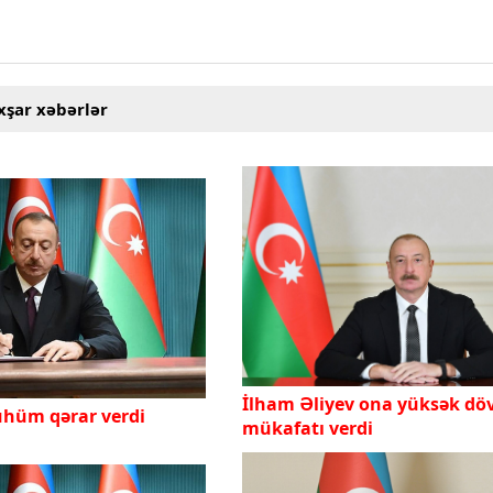
xşar xəbərlər
İlham Əliyev ona yüksək döv
ühüm qərar verdi
mükafatı verdi