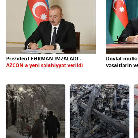
Prezident FƏRMAN İMZALADI -
Dövlət mülki
AZCON-a yeni səlahiyyət verildi
vəsaitlərin v