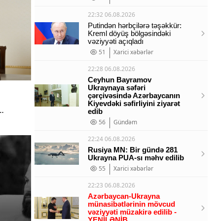
22:32 06.08.2026
Putindən hərbçilərə təşəkkür:
Kreml döyüş bölgəsindəki
vəziyyəti açıqladı
51
Xarici xəbərlər
22:28 06.08.2026
Ceyhun Bayramov
Ukraynaya səfəri
çərçivəsində Azərbaycanın
Kiyevdəki səfirliyini ziyarət
edib
56
Gündəm
22:24 06.08.2026
Rusiya MN: Bir gündə 281
Ukrayna PUA-sı məhv edilib
55
Xarici xəbərlər
22:23 06.08.2026
Azərbaycan-Ukrayna
münasibətlərinin mövcud
vəziyyəti müzakirə edilib -
YENİLƏNİB