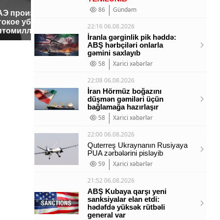
86
Gündəm
АЭ произошло
Таких с
Все новости по
токое убийство
было с 
падению вертолета на
22:16 06.08.2026
птомиллионера
ждать в
Кавказе: читать здесь
İranla gərginlik pik həddə:
ABŞ hərbçiləri onlarla
gəmini saxlayıb
58
Xarici xəbərlər
22:08 06.08.2026
İran Hörmüz boğazını
düşmən gəmiləri üçün
bağlamağa hazırlaşır
58
Xarici xəbərlər
22:00 06.08.2026
Quterreş Ukraynanın Rusiyaya
PUA zərbələrini pisləyib
59
Xarici xəbərlər
21:52 06.08.2026
ABŞ Kubaya qarşı yeni
sanksiyalar elan etdi:
hədəfdə yüksək rütbəli
general var