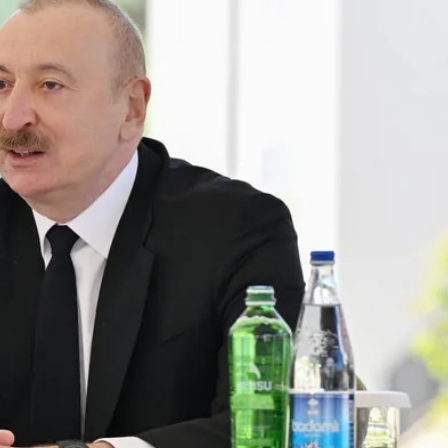
opa Şurası yanında
Prezident mühüm qərar verdi
 geri çağırılıb