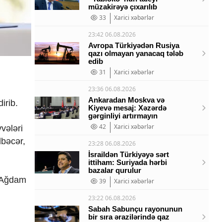
müzakirəyə çıxarılıb
33
Xarici xəbərlər
23:42 06.08.2026
Avropa Türkiyədən Rusiya
qazı olmayan yanacaq tələb
edib
31
Xarici xəbərlər
23:36 06.08.2026
Ankaradan Moskva və
irib.
Kiyevə mesaj: Xəzərdə
gərginliyi artırmayın
42
Xarici xəbərlər
vələri
lbəcər,
23:28 06.08.2026
İsraildən Türkiyəyə sərt
ittiham: Suriyada hərbi
bazalar qurulur
, Ağdam
39
Xarici xəbərlər
23:22 06.08.2026
Sabah Sabunçu rayonunun
bir sıra ərazilərində qaz