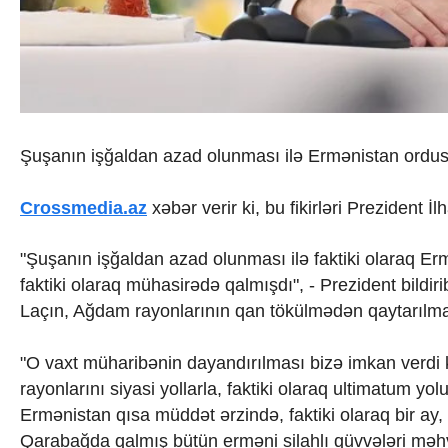
İqtisadiyyat
İqtisadi xəbərlər
Energetika
Neft-qaz
Əmək və sosial siyasət
Kənd təsərrüfatı
Hərbi sənaye
Şuşanın işğaldan azad olunması ilə Ermənistan ordusun
Telekommunikasiya və nəqliyyat
COP29
Cəmiyyət
Crossmedia.az
xəbər verir ki, bu fikirləri Prezident 
Crossmedia.az - 1 yaş
Siyasət
"Şuşanın işğaldan azad olunması ilə faktiki olaraq Erm
Məhkəmə və hüquq
faktiki olaraq mühasirədə qalmışdı", - Prezident bildi
Ekologiya
Laçın, Ağdam rayonlarının qan tökülmədən qaytarılma
Zəfər - 5
Gənclər və İdman
Media və QHT
"O vaxt müharibənin dayandırılması bizə imkan verdi 
Hadisə
rayonlarını siyasi yollarla, faktiki olaraq ultimatum yol
Sağlamlıq
Ermənistan qısa müddət ərzində, faktiki olaraq bir a
Sosium
Qarabağda qalmış bütün erməni silahlı qüvvələri məhv 
Mənəvi dəyərlər