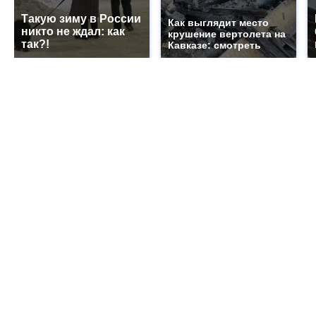
Такую зиму в России
Как выглядит место
никто не ждал: как
крушение вертолета на
так?!
Кавказе: смотреть