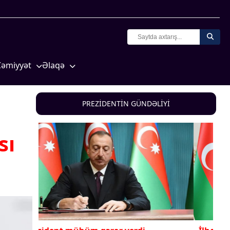
Cəmiyyət
Əlaqə
Crossmedia.az - 1 yaş
Missiyamız
Siyasət
PREZİDENTİN GÜNDƏLİYİ
Məhkəmə və hüquq
yasət
Ekologiya
sı
Zəfər - 5
Gənclər və İdman
a və
Media və QHT
Hadisə
Sağlamlıq