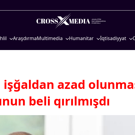
hlil
Araşdırma
Multimedia
Humanitar
İqtisadiyyat
iyasi
Foto
Elm və təhsil
İqtisadi xəbərlər
eosiyasi
Video
Mədəniyyət
Energetika
qtisadi
İnfoqrafika
Diaspor
Neft-qaz
osioloji
Podcast
Yüksəliş hekayəsi
Əmək və sosial si
n işğaldan azad olunma
Mədəniyyətimizin Zəfəri
Kənd təsərrüfatı
nun beli qırılmışdı
Zəfər Diasporu
Hərbi sənaye
Səhiyyə
Telekommunikasiy
nəqliyyat
Ailə və uşaq
COP29
Turizm