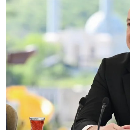
Azərbaycanın Avr
Siyasi
daimi nümayəndəsi
Geosiyasi
İqtisadi
Sosioloji
Araşdırma
Multimedia
Foto
Video
İnfoqrafika
Podcast
Humanitar
Elm və təhsil
Mədəniyyət
Diaspor
Yüksəliş hekayəsi
Mədəniyyətimizin Zəfəri
Zəfər Diasporu
Səhiyyə
Ailə və uşaq
Turizm