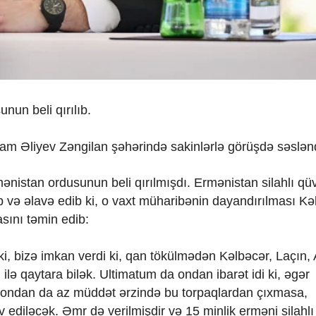
un beli qırılıb.
İlham Əliyev Zəngilan şəhərində sakinlərlə görüşdə səslənd
ənistan ordusunun beli qırılmışdı. Ermənistan silahlı qüv
rib və əlavə edib ki, o vaxt müharibənin dayandırılması Kə
sını təmin edib:
ki, bizə imkan verdi ki, qan tökülmədən Kəlbəcər, Laçın
u ilə qaytara bilək. Ultimatum da ondan ibarət idi ki, əgər
y, ondan da az müddət ərzində bu torpaqlardan çıxmasa,
ediləcək. Əmr də verilmişdir və 15 minlik erməni silahlı