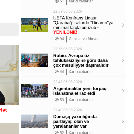
51
Xarici xəbərlər
22:59 06.08.2026
UEFA Konfrans Liqası:
"Qarabağ" səfərdə "Dinamo"ya
minimal fərqlə uduzub -
YENİLƏNİB
94
Gənclər və İdman
22:56 06.08.2026
Rubio: Avropa öz
təhlükəsizliyinə görə daha
çox məsuliyyət daşımalıdır
44
Xarici xəbərlər
22:48 06.08.2026
Argentinalılar yeni torpaq
islahatına etiraz etdi
53
Xarici xəbərlər
lət
22:40 06.08.2026
Dəməşq yaxınlığında
partlayış: ölən və
yaralananlar var
52
Xarici xəbərlər