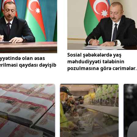
Sosial şəbəkələrdə yaş
yyətində olan əsas
məhdudiyyəti tələbinin
erilməsi qaydası dəyişib
pozulmasına görə cərimələr
müəyyənləşib