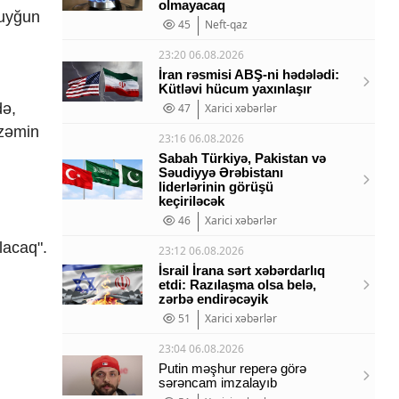
olmayacaq
 uyğun
45
Neft-qaz
23:20 06.08.2026
İran rəsmisi ABŞ-ni hədələdi:
Kütləvi hücum yaxınlaşır
də,
47
Xarici xəbərlər
 zəmin
23:16 06.08.2026
Sabah Türkiyə, Pakistan və
Səudiyyə Ərəbistanı
liderlərinin görüşü
keçiriləcək
46
Xarici xəbərlər
u
lacaq".
23:12 06.08.2026
İsrail İrana sərt xəbərdarlıq
etdi: Razılaşma olsa belə,
zərbə endirəcəyik
51
Xarici xəbərlər
23:04 06.08.2026
Putin məşhur reperə görə
sərəncam imzalayıb