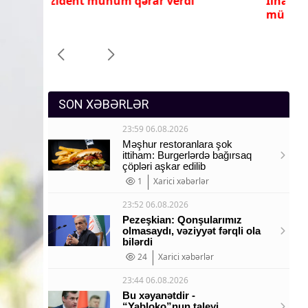
İlham Əliyev ona yüksək dövlət
Pr
Sosium
mükafatı verdi
ye
Mənəvi dəyərlər
Texnologiya
Mətbuat-150
SON XƏBƏRLƏR
23:59 06.08.2026
Məşhur restoranlara şok
ittiham: Burgerlərdə bağırsaq
çöpləri aşkar edilib
1
Xarici xəbərlər
23:52 06.08.2026
Pezeşkian: Qonşularımız
olmasaydı, vəziyyət fərqli ola
bilərdi
24
Xarici xəbərlər
23:44 06.08.2026
Bu xəyanətdir -
“Yabloko”nun taleyi