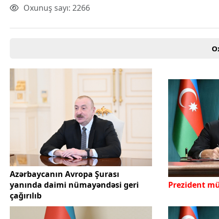
Oxunuş sayı: 2266
O
Azərbaycanın Avropa Şurası
yanında daimi nümayəndəsi geri
Prezident m
çağırılıb