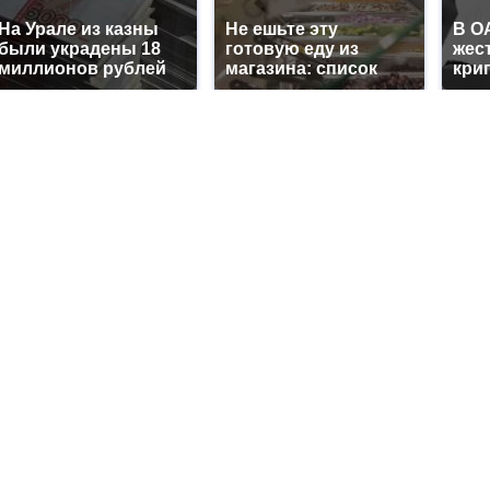
На Урале из казны
Не ешьте эту
В О
были украдены 18
готовую еду из
жес
миллионов рублей
магазина: список
кри