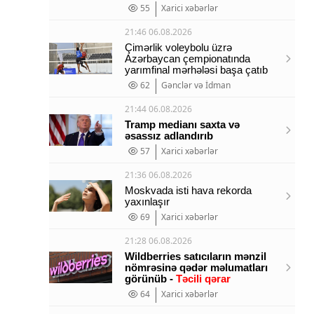
55
Xarici xəbərlər
21:46 06.08.2026
Çimərlik voleybolu üzrə
Azərbaycan çempionatında
yarımfinal mərhələsi başa çatıb
62
Gənclər və İdman
21:44 06.08.2026
Tramp medianı saxta və
əsassız adlandırıb
57
Xarici xəbərlər
21:36 06.08.2026
Moskvada isti hava rekorda
yaxınlaşır
69
Xarici xəbərlər
21:28 06.08.2026
Wildberries satıcıların mənzil
nömrəsinə qədər məlumatları
görünüb -
Təcili qərar
64
Xarici xəbərlər