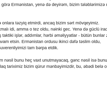
 görə Ermənistan, yenə də deyirəm, bizim tələblərimizə
ə onlara təzyiq etmirdi, ancaq bizim sərt mövqeyimiz.
alı idi, amma o tez oldu, nəinki gec. Yenə də güclü ira
taktiki işlər, addımlar, hərbi əməliyyatlar - bütün bunlar
davam etsin. Ermənistan ordusu ikinci dəfə təslim oldu,
uverenliyimizi tam bərpa etdik.
izim nəsil bunu heç vaxt unutmayacaq, gənc nəsil isə bun
rlaq tariximiz bizim qürur mənbəyimizdir, bu, əbədi belə o