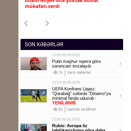
İlham Əliyev ona yüksək dövlət
Pr
Sosium
mükafatı verdi
ye
Mənəvi dəyərlər
Texnologiya
Mətbuat-150
SON XƏBƏRLƏR
23:04 06.08.2026
Putin məşhur reperə görə
sərəncam imzalayıb
16
Xarici xəbərlər
22:59 06.08.2026
UEFA Konfrans Liqası:
"Qarabağ" səfərdə "Dinamo"ya
minimal fərqlə uduzub -
YENİLƏNİB
83
Gənclər və İdman
22:56 06.08.2026
Rubio: Avropa öz
təhlükəsizliyinə görə daha