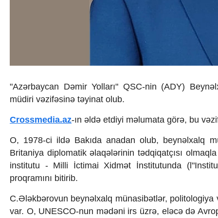
İqtisadiyyat
İqtisadi xəbərlər
Energetika
Neft-qaz
Əmək və sosial siyasət
Kənd təsərrüfatı
Hərbi sənaye
Telekommunikasiya və nəqliyyat
"Az
ərbaycan Dəmir Yollar
ı" QSC-nin (ADY) Beyn
ə
COP29
Cəmiyyət
m
üdiri v
əzifəsinə təyinat olub.
Crossmedia.az - 1 yaş
Crossmedia.az
-ın əldə etdiyi məlumata g
ör
ə, bu vəz
Siyasət
Məhkəmə və hüquq
O, 1978-ci ildə Bak
ıda anadan olub, beyn
əlxalq m
Ekologiya
Zəfər - 5
Britaniya diplomatik
əlaqələrinin tədqiqat
ç
ısı olmaqla
Gənclər və İdman
institutu - Milli
İctimai Xidm
ət
İnstitutunda (l"Inst
Media və QHT
proqramını bitirib.
Hadisə
Sağlamlıq
C.Əl
əkbərovun beynəlxalq m
ünasib
ətlər, politologiy
Sosium
var. O, UNESCO-nun mədəni irs
üzr
ə, eləcə də Avr
Mənəvi dəyərlər