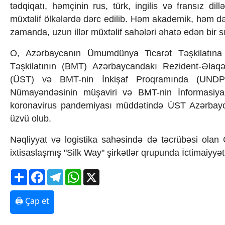
t
ədqiqat
ı, h
əm
çinin rus, türk, ingilis v
ə frans
ız dill
ə
Texnologiya
m
üxt
əlif
ölk
ələrdə dərc edilib. Həm akademik, həm də
Mətbuat-150
Əlaqə
zamanda, uzun illər m
üxt
əlif sahələri əhatə edən bir s
Missiyamız
O, Azərbaycan
ın
Ümumdünya Ticar
ət Tə
şkilatın
Tə
şkilatının (BMT) Az
ərbaycandak
ı Rezident-Əlaq
ə
(
ÜST) v
ə BMT-nin
İnkişaf Proqramında (UNDP
N
ümay
əndəsinin m
ü
şaviri v
ə BMT-nin
İnformasiy
koronavirus pandemiyası m
üdd
ətində
ÜST Az
ərbay
üzvü olub.
N
əqliyyat və logistika sahəsində də təcr
üb
əsi olan 
ixtisasla
şmış "Silk Way" şirk
ətlər qrupunda
İctimaiyy
ət
Share
Facebook
Telegram
WhatsApp
X
🖨 Çap et