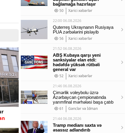
bağlamağa hazırlaşır
50
Xarici xəbərlər
22:00 06.08.2026
Quterreş Ukraynanın Rusiyaya
PUA zərbələrini pisləyib
56
Xarici xəbərlər
21:52 06.08.2026
ABŞ Kubaya qarşı yeni
sanksiyalar elan etdi:
hədəfdə yüksək rütbəli
general var
52
Xarici xəbərlər
21:46 06.08.2026
Çimərlik voleybolu üzrə
Azərbaycan çempionatında
yarımfinal mərhələsi başa çatıb
61
Gənclər və İdman
ur
an
21:44 06.08.2026
Tramp medianı saxta və
əsassız adlandırıb