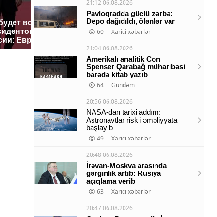
21:12 06.08.2026
Pavloqradda güclü zərbə:
Depo dağıdıldı, ölənlər var
 будет встреча
Такую зиму в России
Как выгл
зидентов США и
никто не ждал: как
60
Xarici xəbərlər
крушение
сии: Европа?
так?!
Кавказе:
21:04 06.08.2026
Amerikalı analitik Con
Spenser Qarabağ müharibəsi
barədə kitab yazıb
64
Gündəm
20:56 06.08.2026
NASA-dan tarixi addım:
Astronavtlar riskli əməliyyata
başlayıb
49
Xarici xəbərlər
20:48 06.08.2026
İrəvan-Moskva arasında
gərginlik artıb: Rusiya
açıqlama verib
63
Xarici xəbərlər
20:47 06.08.2026