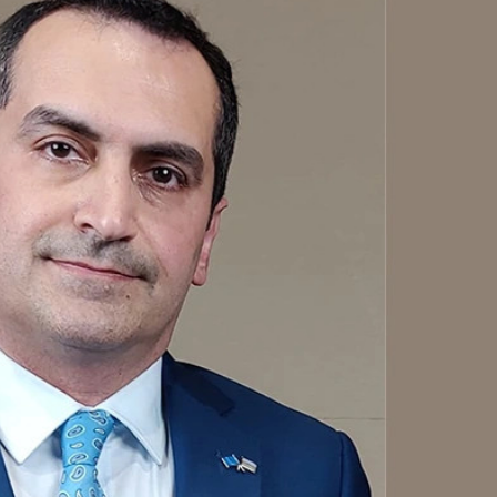
opa Şurası yanında
Prezident mühüm qərar verdi
 geri çağırılıb