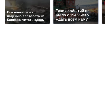
Таких событий не
Все новости по
было с 1945: чего
падению вертолета на
ждать всем нам?
Кавказе: читать здесь