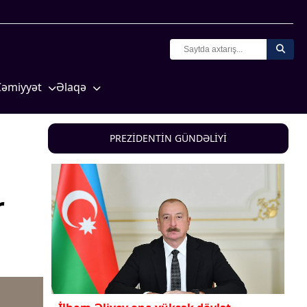
Cəmiyyət
Əlaqə
Crossmedia.az - 1 yaş
Missiyamız
Siyasət
PREZİDENTİN GÜNDƏLİYİ
Məhkəmə və hüquq
yasət
Ekologiya
r
Zəfər - 5
Gənclər və İdman
a və
Media və QHT
Hadisə
Sağlamlıq