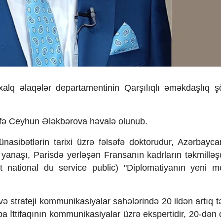
lxalq əlaqələr departamentinin Qar
şılıqlı
əməkda
şlıq ş
ifə Ceyhun
Əl
əkbərova həvalə olunub.
ünasib
ətlərin tarixi
üzr
ə fəlsəfə doktorudur, Azərbayca
 yanaşı, Parisd
ə yerlə
ş
ən Fransan
ın kadrların t
əkmillə
ş
itut national du service public) "Diplomatiyanın yeni me
a və strateji kommunikasiyalar sahələrində 20 ildən art
ıq t
opa
İttifaqının kommunikasiyalar
üzr
ə ekspertidir, 20-dən