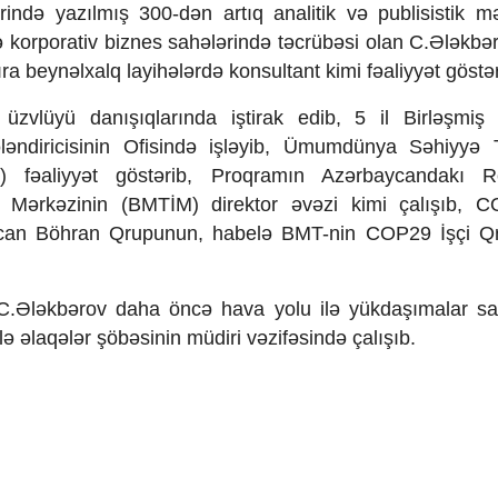
rində yaz
ılmış 300-d
ən art
ıq analitik v
ə publisistik mə
 korporativ biznes sahələrində təcr
üb
əsi olan C.
Əl
əkbər
ıra beyn
əlxalq layihələrdə konsultant kimi fəaliyyət g
öst
ə
a
üzvlüyü dan
ışıqlarında iştirak edib, 5 il Birl
ə
şmiş 
ləndiricisinin Ofisində i
şl
əyib,
Ümumdünya S
əhiyyə 
) f
əaliyyət g
öst
ərib, Proqram
ın Az
ərbaycandak
ı R
a M
ərkəzinin (BMT
İM) direktor
əvəzi kimi
çal
ışıb, C
can B
öhran Qrupunun, habel
ə BMT-nin COP29
İş
çi Q
C.
Əl
əkbərov daha
önc
ə hava yolu ilə y
ükda
şımalar s
lə əlaqələr
ş
öb
əsinin m
üdiri v
əzifəsində
çal
ışıb.