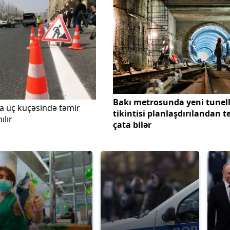
Bakı metrosunda yeni tunell
a üç küçəsində təmir
tikintisi planlaşdırılandan t
ılır
çata bilər