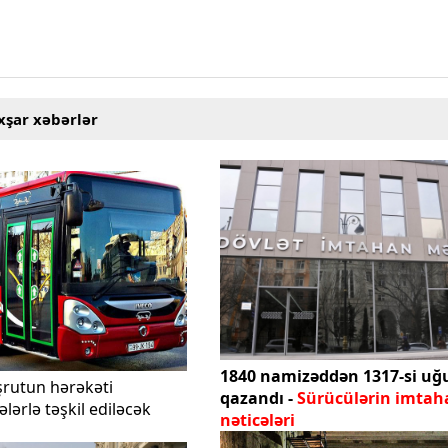
xşar xəbərlər
1840 namizəddən 1317-si uğ
şrutun hərəkəti
qazandı -
Sürücülərin imtah
ələrlə təşkil ediləcək
nəticələri