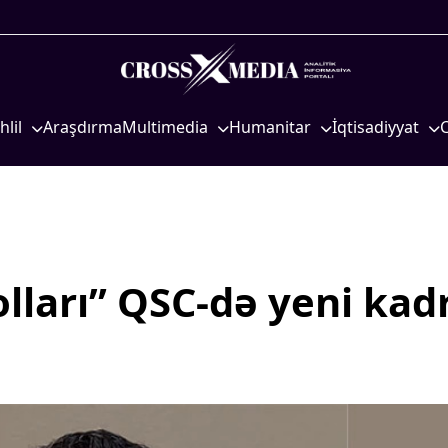
hlil
Araşdırma
Multimedia
Humanitar
İqtisadiyyat
iyasi
Foto
Elm və təhsil
İqtisadi xəbərlər
eosiyasi
Video
Mədəniyyət
Energetika
qtisadi
İnfoqrafika
Diaspor
Neft-qaz
osioloji
Podcast
Yüksəliş hekayəsi
Əmək və sosial si
lları” QSC-də yeni kad
Mədəniyyətimizin Zəfəri
Kənd təsərrüfatı
Zəfər Diasporu
Hərbi sənaye
Səhiyyə
Telekommunikasiy
nəqliyyat
Ailə və uşaq
COP29
Turizm