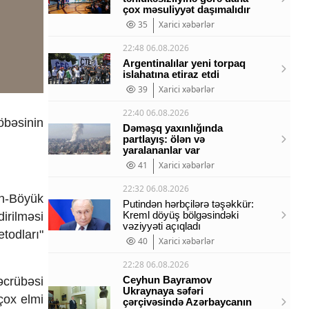
çox məsuliyyət daşımalıdır
35
Xarici xəbərlər
22:48 06.08.2026
Argentinalılar yeni torpaq
islahatına etiraz etdi
39
Xarici xəbərlər
22:40 06.08.2026
öb
əsinin
Dəməşq yaxınlığında
partlayış: ölən və
yaralananlar var
41
Xarici xəbərlər
22:32 06.08.2026
n-B
öyük
Putindən hərbçilərə təşəkkür:
Kreml döyüş bölgəsindəki
dirilm
əsi
vəziyyəti açıqladı
todları"
40
Xarici xəbərlər
22:28 06.08.2026
Ceyhun Bayramov
əcr
üb
əsi
Ukraynaya səfəri
çox elmi
çərçivəsində Azərbaycanın