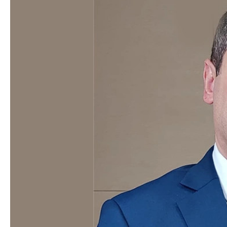
Azərbaycanın Avr
Siyasi
daimi nümayəndəsi
Geosiyasi
İqtisadi
Sosioloji
Araşdırma
Multimedia
Foto
Video
İnfoqrafika
Podcast
Humanitar
Elm və təhsil
Mədəniyyət
Diaspor
Yüksəliş hekayəsi
Mədəniyyətimizin Zəfəri
Zəfər Diasporu
Səhiyyə
Ailə və uşaq
Turizm