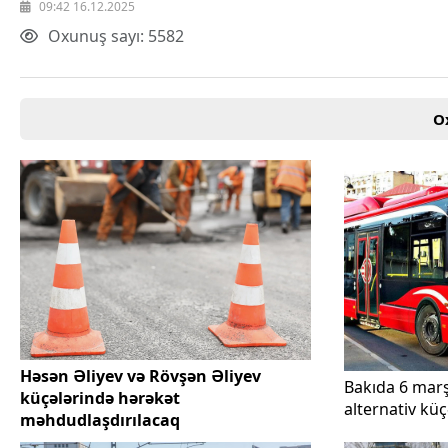
09:42 16.12.2025
Oxunuş sayı: 5582
O
Həsən Əliyev və Rövşən Əliyev
Bakıda 6 mar
küçələrində hərəkət
alternativ küç
məhdudlaşdırılacaq