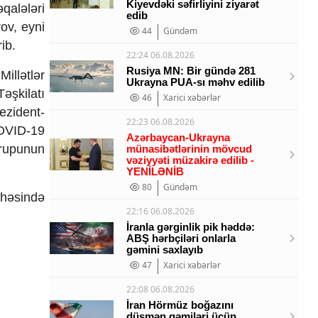
Kiyevdəki səfirliyini ziyarət
qalələri
edib
ov, eyni
44
Gündəm
rib.
22:24 06.08.2026
Rusiya MN: Bir gündə 281
Mill
ətlər
Ukrayna PUA-sı məhv edilib
Tə
şkilatı
46
Xarici xəbərlər
ezident-
22:23 06.08.2026
OVID-19
Azərbaycan-Ukrayna
rupunun
münasibətlərinin mövcud
vəziyyəti müzakirə edilib -
YENİLƏNİB
80
Gündəm
ah
əsində
22:16 06.08.2026
İranla gərginlik pik həddə:
ABŞ hərbçiləri onlarla
gəmini saxlayıb
47
Xarici xəbərlər
22:08 06.08.2026
İran Hörmüz boğazını
düşmən gəmiləri üçün