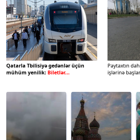
Qatarla Tbilisiyə gedənlər üçün
Paytaxtın dah
mühüm yenilik:
Biletlər...
işlərinə başlan