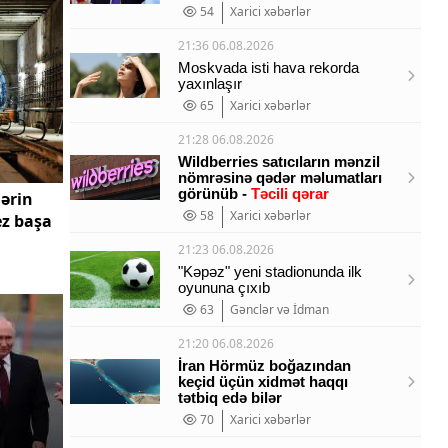
54
Xarici xəbərlər
21:36 06.08.2026
Moskvada isti hava rekorda
yaxınlaşır
65
Xarici xəbərlər
21:28 06.08.2026
Wildberries satıcıların mənzil
nömrəsinə qədər məlumatları
görünüb -
Təcili qərar
ərin
58
Xarici xəbərlər
ez başa
21:23 06.08.2026
"Kəpəz" yeni stadionunda ilk
oyununa çıxıb
63
Gənclər və İdman
21:20 06.08.2026
İran Hörmüz boğazından
keçid üçün xidmət haqqı
tətbiq edə bilər
70
Xarici xəbərlər