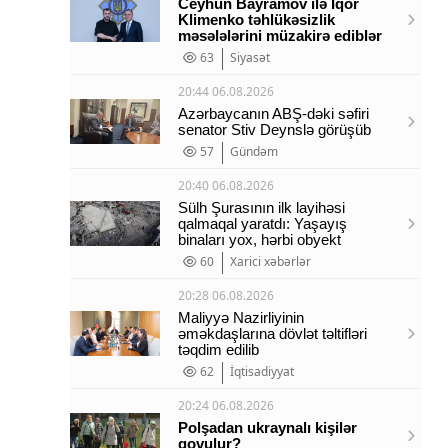
Ceyhun Bayramov ilə İqor
Klimenko təhlükəsizlik
məsələlərini müzakirə ediblər
63
Siyasət
20:44 06.08.2026
Azərbaycanın ABŞ-dəki səfiri
senator Stiv Deynslə görüşüb
57
Gündəm
20:40 06.08.2026
Sülh Şurasının ilk layihəsi
qalmaqal yaratdı: Yaşayış
binaları yox, hərbi obyekt
60
Xarici xəbərlər
20:28 06.08.2026
Maliyyə Nazirliyinin
əməkdaşlarına dövlət təltifləri
təqdim edilib
62
İqtisadiyyat
20:24 06.08.2026
Polşadan ukraynalı kişilər
qovulur?