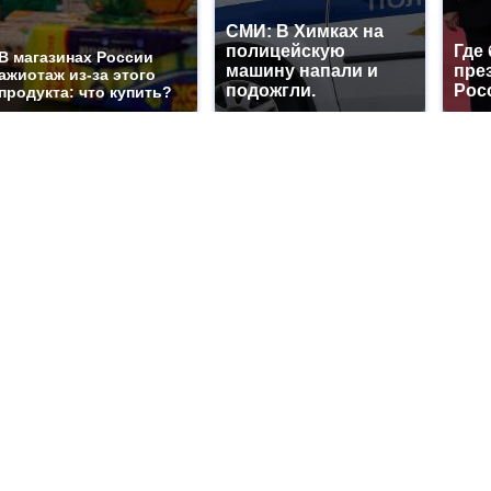
СМИ: В Химках на
полицейскую
Где
В магазинах России
машину напали и
пре
ажиотаж из-за этого
подожгли.
Рос
продукта: что купить?