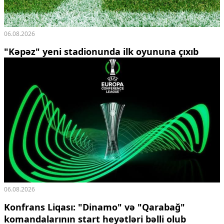
06.08.2026
"Kəpəz" yeni stadionunda ilk oyununa çıxıb
06.08.2026
Konfrans Liqası: "Dinamo" və "Qarabağ"
komandalarının start heyətləri bəlli olub