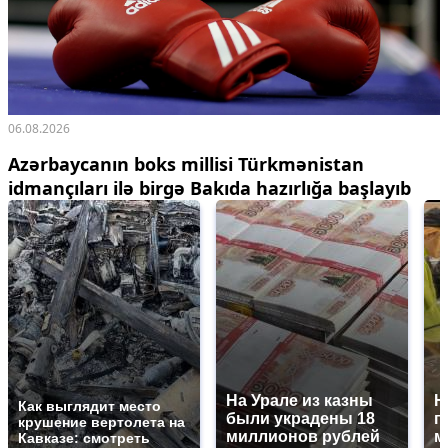
06.08.2026
Azərbaycanın boks millisi Türkmənistan
idmançıları ilə birgə Bakıda hazırlığa başlayıb
На Урале из казны
Н
Как выглядит место
были украдены 18
г
крушение вертолета на
миллионов рублей
м
Кавказе: смотреть