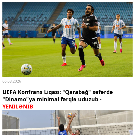
Ekologiya
Zəfər - 5
Gənclər və İdman
Media və QHT
Hadisə
Sağlamlıq
Sosium
Mənəvi dəyərlər
Texnologiya
Mətbuat-150
Əlaqə
06.08.2026
Missiyamız
UEFA Konfrans Liqası: "Qarabağ" səfərdə
"Dinamo"ya minimal fərqlə uduzub -
YENİLƏNİB