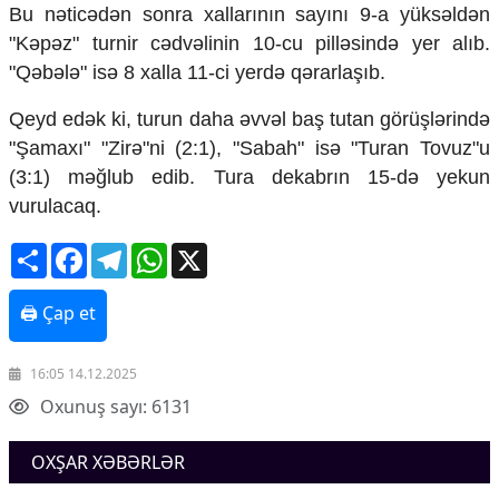
Mədəniyyətimizin Zəfəri
Bu nəticədən sonra xallarının sayını 9-a yüksəldən
Zəfər Diasporu
"Kəpəz" turnir cədvəlinin 10-cu pilləsində yer alıb.
Səhiyyə
"Qəbələ" isə 8 xalla 11-ci yerdə qərarlaşıb.
Ailə və uşaq
Turizm
Qeyd edək ki, turun daha əvvəl baş tutan görüşlərində
"Şamaxı" "Zirə"ni (2:1), "Sabah" isə "Turan Tovuz"u
İqtisadiyyat
(3:1) məğlub edib. Tura dekabrın 15-də yekun
İqtisadi xəbərlər
vurulacaq.
Energetika
Neft-qaz
Share
Facebook
Telegram
WhatsApp
X
Əmək və sosial siyasət
Kənd təsərrüfatı
🖨 Çap et
Hərbi sənaye
Telekommunikasiya və nəqliyyat
COP29
16:05 14.12.2025
Oxunuş sayı: 6131
Cəmiyyət
Crossmedia.az - 1 yaş
OXŞAR XƏBƏRLƏR
Siyasət
Məhkəmə və hüquq