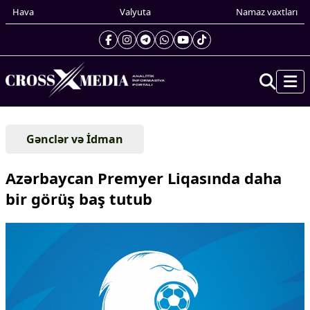
Hava
Valyuta
Namaz vaxtları
Prezidentin gündəliyi
Gənclər və İdman
Gündəm
Dünya
Azərbaycan Premyer Liqasında daha
Xarici xəbərlər
bir görüş baş tutub
Cənubi Qafqaz
Türk Dünyası
Yaxın Şərq
Avropa
Amerika
Asiya
Afrika