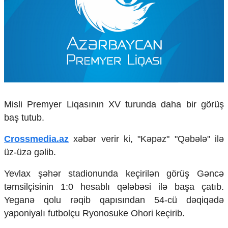
Çarpaz baxış
Təhlil
Siyasi
Geosiyasi
İqtisadi
Sosioloji
Araşdırma
Multimedia
Misli Premyer Liqasının XV turunda daha bir görüş
baş tutub.
Foto
Video
Crossmedia.az
xəbər verir ki, "Kəpəz" "Qəbələ" ilə
İnfoqrafika
Podcast
üz-üzə gəlib.
Humanitar
Yevlax şəhər stadionunda keçirilən görüş Gəncə
təmsilçisinin 1:0 hesablı qələbəsi ilə başa çatıb.
Elm və təhsil
Yeganə qolu rəqib qapısından 54-cü dəqiqədə
Mədəniyyət
Diaspor
yaponiyalı futbolçu Ryonosuke Ohori keçirib.
Yüksəliş hekayəsi