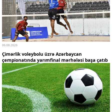
06.08.2026
Çimərlik voleybolu üzrə Azərbaycan
çempionatında yarımfinal mərhələsi başa çatıb