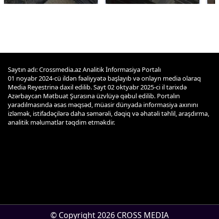
Saytın adı: Crossmedia.az Analitik İnformasiya Portalı
01 noyabr 2024-cü ildən fəaliyyətə başlayıb və onlayn media olaraq
Media Reyestrinə daxil edilib. Sayt 02 oktyabr 2025-ci il tarixdə
Azərbaycan Mətbuat Şurasına üzvlüyə qəbul edilib. Portalın
yaradılmasında əsas məqsəd, müasir dünyada informasiya axınını
izləmək, istifadəçilərə daha səmərəli, dəqiq və əhatəli təhlil, araşdırma,
analitik məlumatlar təqdim etməkdir.
© Copyright 2026 CROSS MEDIA