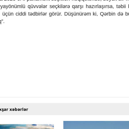
önümlü qüvvələr seçkilərə qarşı hazırlaşırsa, təbii k
 üçün ciddi tədbirlər görür. Düşünürəm ki, Qərbin də 
q”.
xşar xəbərlər