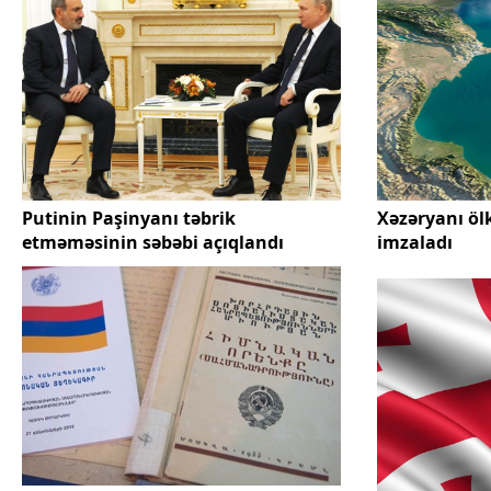
Putinin Paşinyanı təbrik
Xəzəryanı ölk
etməməsinin səbəbi açıqlandı
imzaladı