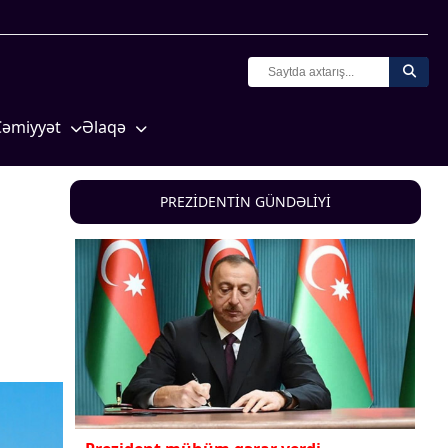
Cəmiyyət
Əlaqə
Crossmedia.az - 1 yaş
Missiyamız
Siyasət
PREZİDENTİN GÜNDƏLİYİ
Məhkəmə və hüquq
yasət
Ekologiya
Zəfər - 5
Gənclər və İdman
a və
Media və QHT
Hadisə
Sağlamlıq