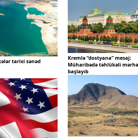
Kremlə “dostyana” mesaj:
ələr tarixi sənəd
Müharibədə təhlükəli mərhə
başlayıb