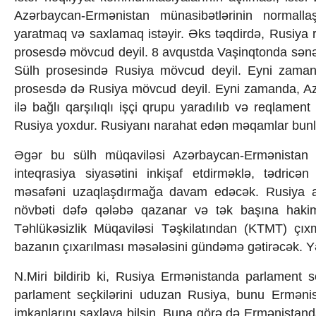
Texnologiya
Azərbaycan-Ermənistan münasibətlərinin normalla
Mətbuat-150
yaratmaq və saxlamaq istəyir. Əks təqdirdə, Rusiya r
Əlaqə
prosesdə mövcud deyil. 8 avqustda Vaşinqtonda sənədlər 
Missiyamız
Sülh prosesində Rusiya mövcud deyil. Eyni zamand
prosesdə də Rusiya mövcud deyil. Eyni zamanda, A
ilə bağlı qarşılıqlı işçi qrupu yaradılıb və reqlame
Rusiya yoxdur. Rusiyanı narahat edən məqamlar bunla
Əgər bu sülh müqaviləsi Azərbaycan-Ermənistan 
inteqrasiya siyasətini inkişaf etdirməklə, tədric
məsafəni uzaqlaşdırmağa davam edəcək. Rusiya anl
növbəti dəfə qələbə qazanar və tək başına hakim
Təhlükəsizlik Müqaviləsi Təşkilatından (KTMT) ç
bazanın çıxarılması məsələsini gündəmə gətirəcək. Yən
N.Miri bildirib ki, Rusiya Ermənistanda parlament s
parlament seçkilərini uduzan Rusiya, bunu Erməni
imkanlarını saxlaya bilsin. Buna görə də Ermənistand