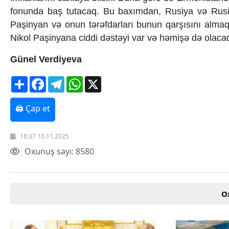
fonunda baş tutacaq. Bu baxımdan, Rusiya və Rusiyay
Paşinyan və onun tərəfdarları bunun qarşısını almaq
Nikol Paşinyana ciddi dəstəyi var və həmişə də olaca
Günel Verdiyeva
Share
Facebook
Telegram
WhatsApp
X
🖨 Çap et
18:37 10.11.2025
Oxunuş sayı: 8580
O