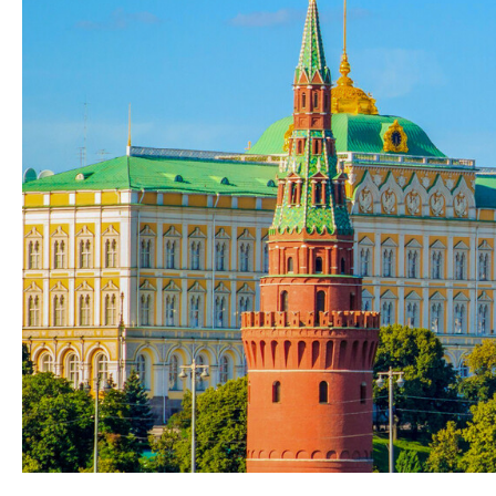
Azərbaycanın Avr
Siyasi
daimi nümayəndəsi
Geosiyasi
İqtisadi
Sosioloji
Araşdırma
Multimedia
Foto
Video
İnfoqrafika
Podcast
Humanitar
Elm və təhsil
Mədəniyyət
Diaspor
Yüksəliş hekayəsi
Mədəniyyətimizin Zəfəri
Zəfər Diasporu
Səhiyyə
Ailə və uşaq
Turizm