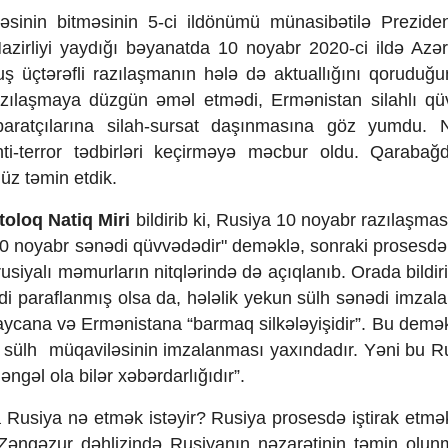
ibəsinin bitməsinin 5-ci ildönümü münasibətilə Prezide
 Nazirliyi yaydığı bəyanatda 10 noyabr 2020-ci ildə Azə
ş üçtərəfli razılaşmanın hələ də aktuallığını qoruduğu
razılaşmaya düzgün əməl etmədi, Ermənistan silahlı qüv
aratçılarına silah-sursat daşınmasına göz yumdu. N
i-terror tədbirləri keçirməyə məcbur oldu. Qarabağ
üz təmin etdik.
itoloq Natiq Miri
bildirib ki, Rusiya 10 noyabr razılaşma
a 10 noyabr sənədi qüvvədədir" deməklə, sonraki prosesd
usiyalı məmurların nitqlərində də açıqlanıb. Orada bildiril
 paraflanmış olsa da, hələlik yekun sülh sənədi imzal
aycana və Ermənistana “barmaq silkələyişidir”. Bu deməkd
 sülh müqaviləsinin imzalanması yaxındadır. Yəni bu R
əngəl ola bilər xəbərdarlığıdır”.
a Rusiya nə etmək istəyir? Rusiya prosesdə iştirak etmək 
r Zəngəzur dəhlizində Rusiyanın nəzarətinin təmin olu