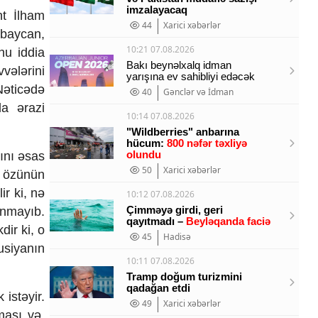
imzalayacaq
nt İlham
44
Xarici xəbərlər
rbaycan,
10:21 07.08.2026
nu iddia
Bakı beynəlxalq idman
vələrini
yarışına ev sahibliyi edəcək
əticədə
40
Gənclər və İdman
da ərazi
10:14 07.08.2026
"Wildberries" anbarına
hücum:
800 nəfər təxliyə
olundu
sını əsas
50
Xarici xəbərlər
ə özünün
ir ki, nə
10:12 07.08.2026
Çimməyə girdi, geri
anmayıb.
qayıtmadı –
Beyləqanda faciə
ir ki, o
45
Hadisə
usiyanın
10:11 07.08.2026
Tramp doğum turizmini
qadağan etdi
istəyir.
49
Xarici xəbərlər
nması və