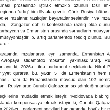
şması prosesində iştirak etməklə özünün təsir imka
egionda “artıq” bir dövlətə çevrilir. Çünki Rusiya bütöv
imzalanır, razılıqlar, bəyanatlar səsləndirilir və imzala
a, Zəngəzur dəhlizi kontekstində razılıq əldə olun
zərbaycan və Ermənistan arasında sərhədlərin müəyyə
nt müəyyənləşdirilib, artıq parlamentdə təsdiq olunub. B
rdır.
arasında imzalanarsa, eyni zamanda, Ermənistan A
ən Avropaya istiqamətdə məsafəni yaxınlaşdıraraq, R
ayır ki, 2026-cı ildə parlament seçkilərində Nikol 
iyyət qurarsa, bu, yaxın 5 ildə Ermənistanın həm K
ıxması, həm də Ermənistanda mövcud olan 102 nömrəl
i, Rusiya artıq Cənubi Qafqazdan sıxışdırıldığını anlay
eçkilərinə müdaxilə etmək istəyir: “Moldovada biabırçı
standa kompensasiya etmək istəyir ki, Cənubi Qafqaz
a 2026-cı il parlament seçkiləri həqiqətəndə, böyük bir 