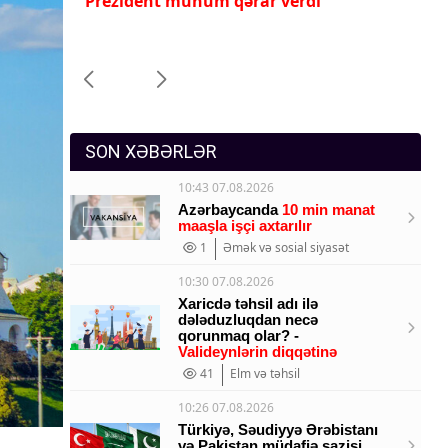
İlham Əliyev ona yüksək dövlət
Pr
Sosium
mükafatı verdi
ye
Mənəvi dəyərlər
Texnologiya
Mətbuat-150
SON XƏBƏRLƏR
10:43 07.08.2026
Azərbaycanda
10 min manat
maaşla işçi axtarılır
1
Əmək və sosial siyasət
10:30 07.08.2026
Xaricdə təhsil adı ilə
dələduzluqdan necə
qorunmaq olar? -
Valideynlərin diqqətinə
41
Elm və təhsil
10:26 07.08.2026
Türkiyə, Səudiyyə Ərəbistanı
və Pakistan müdafiə sazişi