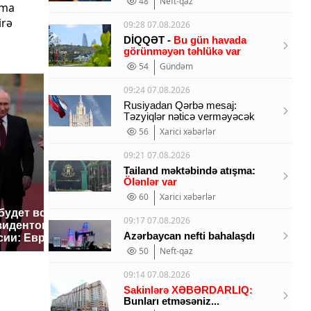
48
Neft-qaz
lma
irə
09:28 07.08.2026
DİQQƏT -
Bu gün havada
görünməyən təhlükə var
54
Gündəm
09:24 07.08.2026
Rusiyadan Qərbə mesaj:
Təzyiqlər nəticə verməyəcək
56
Xarici xəbərlər
09:21 07.08.2026
Tailand məktəbində atışma:
Ölənlər var
60
Xarici xəbərlər
 будет встреча
На Урале из казны
Такую з
09:17 07.08.2026
зидентов США и
были украдены 18
никто не
Azərbaycan nefti bahalaşdı
сии: Европа?
миллионов рублей
так?!
50
Neft-qaz
09:14 07.08.2026
Sakinlərə XƏBƏRDARLIQ:
Bunları etməsəniz...