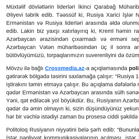
İqtisadiyyat
Müxtəlif dövlətlərin liderləri İkinci Qarabağ Mühar
İqtisadi xəbərlər
Əliyevi təbrik edib. Təəssüf ki, Rusiya Xarici İşlər
Energetika
Neft-qaz
Ermənistan və Rusiya liderləri arasında əldə olunmu
Əmək və sosial siyasət
edib. Lakin biz yaxşı xatırlayırıq ki, Kreml həmin 
Kənd təsərrüfatı
Azərbaycan ərazisindən çıxarmadı və erməni sep
Hərbi sənaye
Azərbaycan Vətən müharibəsindən üç il sonra ant
Telekommunikasiya və nəqliyyat
bütövlüyümüzü, torpaqlarımızın suverenliyini də özüm
COP29
Cəmiyyət
Mövzu ilə bağlı
Crossmedia.az
-a açıqlamasında
pol
Crossmedia.az - 1 yaş
gətirərək bölgədə təsirini saxlamağa çalışır: “Rusiy
Siyasət
Məhkəmə və hüquq
iştirakını təmin etməyə çalışır. Bu açıqlama dəfələrlə r
Ekologiya
qədər Ermənistan və Azərbaycan arasında sülh sənədi
Zəfər - 5
Yəni, qət ediləcək yol böyükdür. Bu, Rusiyanın Azərb
Gənclər və İdman
qədər də əmin olmayın ki, sizin düşündüyünüz yekun
Media və QHT
hər bir vəchlə istədiyi zaman bu prosesə ciddi şəkildə 
Hadisə
Sağlamlıq
Politoloq Rusiyanın niyyətini belə şərh edib: “Bununl
Sosium
İstər nəqliyyat kommunikasiyalarının açılması, istə
Mənəvi dəyərlər