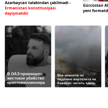
Azərbaycan tələbindən çəkilmədi -
Gürcüstan AB
Ermənistan konstitusiyası
yeni formatd
dəyişməlidir
В ОАЭ произошло
Все новости по
жестокое убийство
падению вертолета на
криптомиллионера
Кавказе: читать здесь