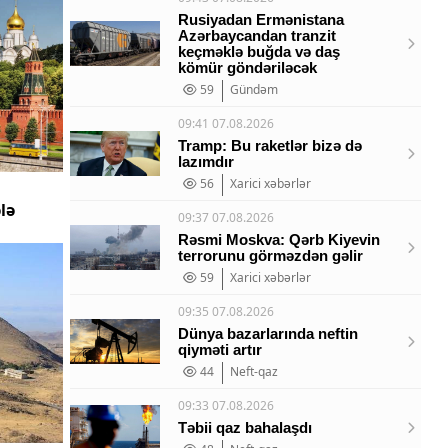
Rusiyadan Ermənistana
Azərbaycandan tranzit
keçməklə buğda və daş
kömür göndəriləcək
59
Gündəm
09:41 07.08.2026
Tramp: Bu raketlər bizə də
lazımdır
56
Xarici xəbərlər
lə
09:37 07.08.2026
Rəsmi Moskva: Qərb Kiyevin
terrorunu görməzdən gəlir
59
Xarici xəbərlər
09:35 07.08.2026
Dünya bazarlarında neftin
qiyməti artır
44
Neft-qaz
09:33 07.08.2026
Təbii qaz bahalaşdı