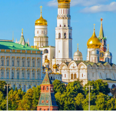
opa Şurası yanında
Prezident mühüm qərar verdi
 geri çağırılıb