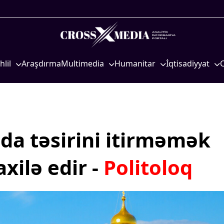
hlil
Araşdırma
Multimedia
Humanitar
İqtisadiyyat
iyasi
Foto
Elm və təhsil
İqtisadi xəbərlər
eosiyasi
Video
Mədəniyyət
Energetika
qtisadi
İnfoqrafika
Diaspor
Neft-qaz
osioloji
Podcast
Yüksəliş hekayəsi
Əmək və sosial si
da təsirini itirməmək
Mədəniyyətimizin Zəfəri
Kənd təsərrüfatı
ilə edir -
Politoloq
Zəfər Diasporu
Hərbi sənaye
Səhiyyə
Telekommunikasiy
nəqliyyat
Ailə və uşaq
COP29
Turizm