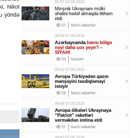
09:57 07.08.2026
i, Nikol
Mirışnik Ukraynanı mülki
əhalini hədəf almaqda ittiham
bu yöndə
etdi
51
Xarici xəbərlər
09:54 07.08.2026
Azərbaycanda
hansı bölgə
nəyi daha çox yeyir? –
SİYAHI
53
Sosium
09:52 07.08.2026
Avropa Türkiyədən qazın
mənşəyini təsdiqləməyi
istəyir
58
Xarici xəbərlər
09:49 07.08.2026
Avropa ölkələri Ukraynaya
“Patriot” raketləri
verməkdən imtina etdi
51
Xarici xəbərlər
09:43 07.08.2026