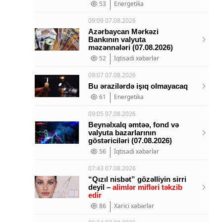
53
Energetika
09:09 07.08.2026
Azərbaycan Mərkəzi
Bankının valyuta
məzənnələri (07.08.2026)
52
İqtisadi xəbərlər
09:07 07.08.2026
Bu ərazilərdə işıq olmayacaq
61
Energetika
09:05 07.08.2026
Beynəlxalq əmtəə, fond və
valyuta bazarlarının
göstəriciləri (07.08.2026)
56
İqtisadi xəbərlər
07:43 07.08.2026
“Qızıl nisbət” gözəlliyin sirri
deyil –
alimlər mifləri təkzib
edir
86
Xarici xəbərlər