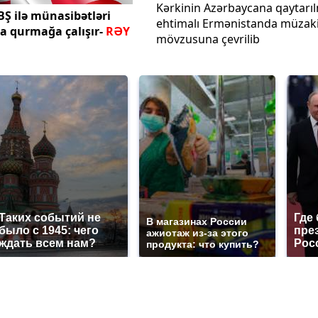
Kərkinin Azərbaycana qaytarı
Ş ilə münasibətləri
ehtimalı Ermənistanda müzak
a qurmağa çalışır-
RƏY
mövzusuna çevrilib
Таких событий не
Где
В магазинах России
было с 1945: чего
пре
ажиотаж из-за этого
ждать всем нам?
Рос
продукта: что купить?