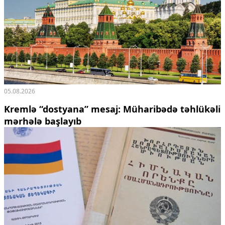
05.08.2026
Kremlə “dostyana” mesaj:
Müharibədə təhlükəli
mərhələ başlayıb