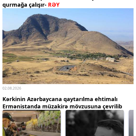
qurmağa çalışır-
RƏY
02.08.2026
Kərkinin Azərbaycana qaytarılma ehtimalı
Ermənistanda müzakirə mövzusuna çevrilib