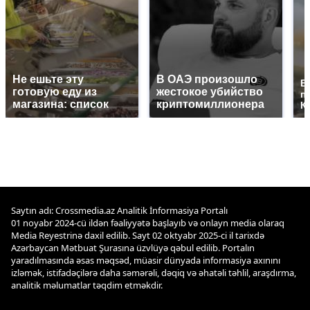
Не ешьте эту
В ОАЭ произошло
В
готовую еду из
жестокое убийство
п
магазина: список
криптомиллионера
К
Saytın adı: Crossmedia.az Analitik İnformasiya Portalı
01 noyabr 2024-cü ildən fəaliyyətə başlayıb və onlayn media olaraq
Media Reyestrinə daxil edilib. Sayt 02 oktyabr 2025-ci il tarixdə
Azərbaycan Mətbuat Şurasına üzvlüyə qəbul edilib. Portalın
yaradılmasında əsas məqsəd, müasir dünyada informasiya axınını
izləmək, istifadəçilərə daha səmərəli, dəqiq və əhatəli təhlil, araşdırma,
analitik məlumatlar təqdim etməkdir.