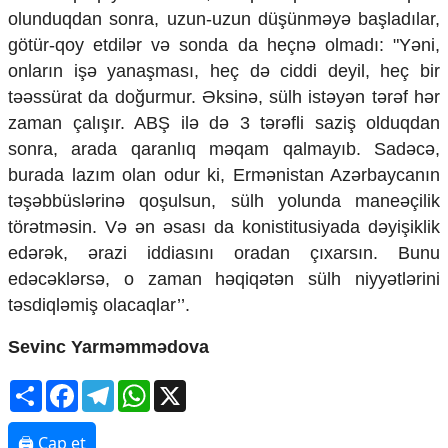
olunduqdan sonra, uzun-uzun düşünməyə başladılar,
Ekologiya
Zəfər - 5
götür-qoy etdilər və sonda da heçnə olmadı: "Yəni,
Gənclər və İdman
onların işə yanaşması, heç də ciddi deyil, heç bir
Media və QHT
təəssürat da doğurmur. Əksinə, sülh istəyən tərəf hər
Hadisə
zaman çalışır. ABŞ ilə də 3 tərəfli saziş olduqdan
Sağlamlıq
sonra, arada qaranlıq məqam qalmayıb. Sadəcə,
Sosium
Mənəvi dəyərlər
burada lazım olan odur ki, Ermənistan Azərbaycanın
Texnologiya
təşəbbüslərinə qoşulsun, sülh yolunda maneəçilik
Mətbuat-150
törətməsin. Və ən əsası da konistitusiyada dəyişiklik
edərək, ərazi iddiasını oradan çıxarsın. Bunu
Əlaqə
edəcəklərsə, o zaman həqiqətən sülh niyyətlərini
Missiyamız
təsdiqləmiş olacaqlar’’.
Sevinc Yarməmmədova
Share
Facebook
Telegram
WhatsApp
X
🖨 Çap et