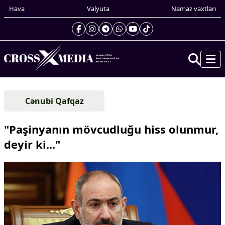
Hava
Valyuta
Namaz vaxtları
Prezidentin gündəliyi
Cənubi Qafqaz
Gündəm
Dünya
"Paşinyanın mövcudluğu hiss olunmur,
Xarici xəbərlər
deyir ki..."
Cənubi Qafqaz
Türk Dünyası
Yaxın Şərq
Avropa
Amerika
Asiya
Afrika