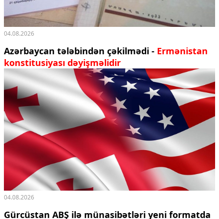
04.08.2026
Azərbaycan tələbindən çəkilmədi -
Ermənistan
konstitusiyası dəyişməlidir
04.08.2026
Gürcüstan ABŞ ilə münasibətləri yeni formatda