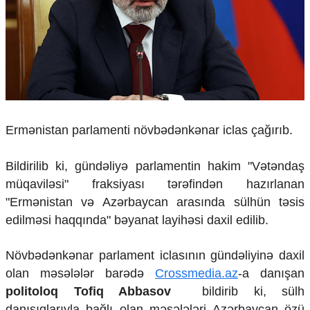
Çarpaz baxış
Təhlil
Siyasi
Geosiyasi
İqtisadi
Sosioloji
Araşdırma
Ermənistan parlamenti növbədənkənar iclas çağırıb.
Multimedia
Foto
Bildirilib ki, gündəliyə parlamentin hakim "Vətəndaş
Video
müqaviləsi" fraksiyası tərəfindən hazırlanan
İnfoqrafika
"Ermənistan və Azərbaycan arasında sülhün təsis
Podcast
edilməsi haqqında" bəyanat layihəsi daxil edilib.
Humanitar
Növbədənkənar parlament iclasının gündəliyinə daxil
Elm və təhsil
Mədəniyyət
olan məsələlər barədə
Crossmedia.az
-a danışan
Diaspor
politoloq Tofiq Abbasov
bildirib ki, sülh
Yüksəliş hekayəsi
danışıqlarıyla bağlı olan məsələləri Azərbaycan özü