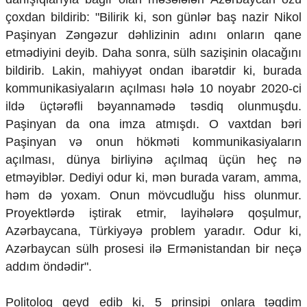
Mədəniyyətimizin Zəfəri
çoxdan bildirib: "
Bilirik ki, son günlər baş nazir Nikol
Zəfər Diasporu
Paşinyan Zəngəzur dəhlizinin adını onların qane
Səhiyyə
etmədiyini deyib. Daha sonra, sülh sazişinin olacağını
Ailə və uşaq
Turizm
bildirib. Lakin, mahiyyət ondan ibarətdir ki, burada
kommunikasiyaların açılması hələ 10 noyabr 2020-ci
İqtisadiyyat
ildə üçtərəfli bəyannamədə təsdiq olunmuşdu.
İqtisadi xəbərlər
Paşinyan da ona imza atmışdı. O vaxtdan bəri
Energetika
Paşinyan və onun hökməti kommunikasiyaların
Neft-qaz
açılması, dünya birliyinə açılmaq üçün heç nə
Əmək və sosial siyasət
etməyiblər. Dediyi odur ki, mən burada varam, amma,
Kənd təsərrüfatı
Hərbi sənaye
həm də yoxam. Onun mövcudluğu hiss olunmur.
Telekommunikasiya və nəqliyyat
Proyektlərdə iştirak etmir, layihələrə qoşulmur,
COP29
Azərbaycana, Türkiyəyə problem yaradır. Odur ki,
Azərbaycan sülh prosesi ilə Ermənistandan bir neçə
Cəmiyyət
addım öndədir".
Crossmedia.az - 1 yaş
Siyasət
Politoloq qeyd edib ki, 5 prinsipi onlara təqdim
Məhkəmə və hüquq