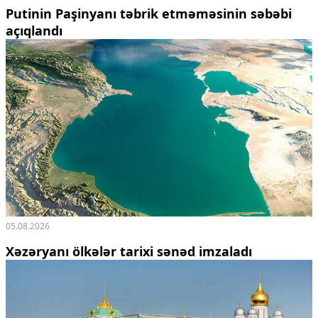
Putinin Paşinyanı təbrik etməməsinin səbəbi
açıqlandı
05.08.2026
Xəzəryanı ölkələr tarixi sənəd imzaladı