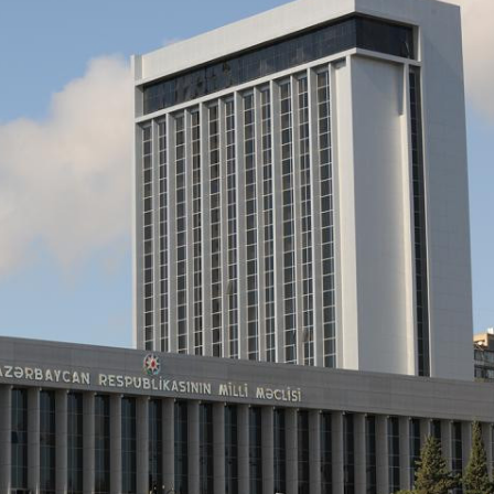
xalq İnvestisiya
Azərbaycanın Malayziyadakı səfi
t Komitəsi yaradılıb
çağırılıb, yenisi təyin olunub