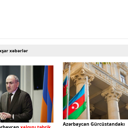
xşar xəbərlər
Azərbaycan Gürcüstandakı
ərbaycan
xalqını təbrik