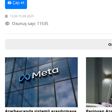
🖨 Çap et
Texnologiya
Mətbuat-150
Əlaqə
13:36 15.09.2025
Missiyamız
Oxunuş sayı: 11535
O
Azərbaycanda sistemli araşdırmaya
Paşinyan Az