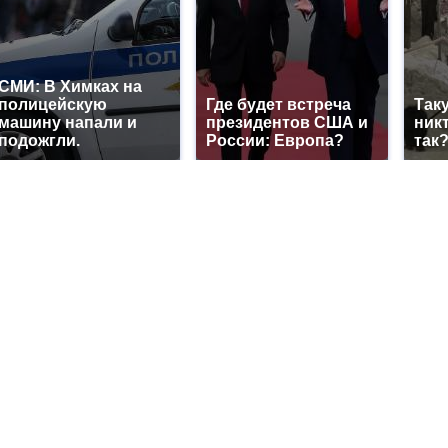
СМИ: В Химках на
полицейскую
Где будет встреча
Так
машину напали и
президентов США и
никт
подожгли.
России: Европа?
так?