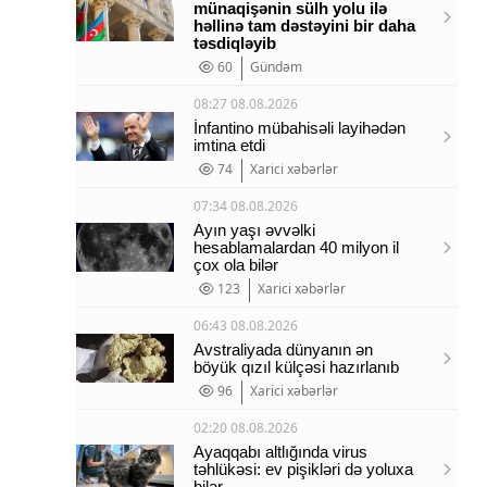
münaqişənin sülh yolu ilə
həllinə tam dəstəyini bir daha
təsdiqləyib
60
Gündəm
08:27 08.08.2026
İnfantino mübahisəli layihədən
imtina etdi
74
Xarici xəbərlər
07:34 08.08.2026
Ayın yaşı əvvəlki
hesablamalardan 40 milyon il
çox ola bilər
123
Xarici xəbərlər
06:43 08.08.2026
Avstraliyada dünyanın ən
böyük qızıl külçəsi hazırlanıb
96
Xarici xəbərlər
02:20 08.08.2026
Ayaqqabı altlığında virus
təhlükəsi: ev pişikləri də yoluxa
bilər