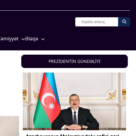
Cəmiyyət
Əlaqə
Crossmedia.az - 1 yaş
Missiyamız
Siyasət
PREZİDENTİN GÜNDƏLİYİ
Məhkəmə və hüquq
yasət
Ekologiya
Zəfər - 5
Gənclər və İdman
a və
Media və QHT
Hadisə
Sağlamlıq