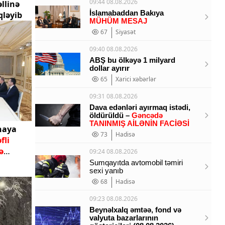
09:44 08.08.2026
llinə
İslamabaddan Bakıya
qləyib
MÜHÜM MESAJ
67
Siyasət
09:40 08.08.2026
ABŞ bu ölkəyə 1 milyard
dollar ayırır
65
Xarici xəbərlər
09:31 08.08.2026
Dava edənləri ayırmaq istədi,
öldürüldü –
Gəncədə
TANINMIŞ AİLƏNİN FACİƏSİ
naya
73
Hadisə
fli
ə
09:24 08.08.2026
Sumqayıtda avtomobil təmiri
sexi yanıb
68
Hadisə
09:23 08.08.2026
Beynəlxalq əmtəə, fond və
valyuta bazarlarının