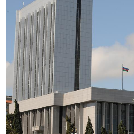
Azərbaycan Beynəl
Siyasi
Forumunun Təşkila
Geosiyasi
İqtisadi
Sosioloji
Araşdırma
Multimedia
Foto
Video
İnfoqrafika
Podcast
Humanitar
Elm və təhsil
Mədəniyyət
Diaspor
Yüksəliş hekayəsi
Mədəniyyətimizin Zəfəri
Zəfər Diasporu
Səhiyyə
Ailə və uşaq
Turizm