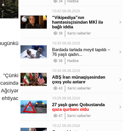
34
Hadisə
10:42 08.08.2026
“Vikipediya”nın
həmtəsisçisindən MKİ ilə
bağlı iddia
38
Xarici xəbərlər
 bugünkü
10:39 08.08.2026
Bərdədə tarlada meyit tapıldı –
76 yaşlı qadın...
38
Hadisə
10:36 08.08.2026
. "Çünki
ABŞ İran münaqişəsindən
çıxış yolu axtarır
icəsində
43
Xarici xəbərlər
 Ağciyər
 ehtiyac
10:29 08.08.2026
27 yaşlı gənc Qobustanda
qəza qurbanı oldu
47
Xarici xəbərlər
10:22 08.08.2026