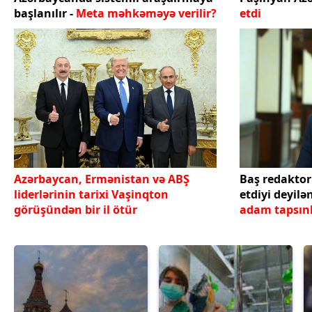
başlanılır -
Meta məhkəməyə verilir?
etdi
Azərbaycan, Ermənistan və ABŞ
Baş redaktor
liderlərinin tarixi Vaşinqton
etdiyi deyilə
görüşündən bir il ötür
adam tapsı