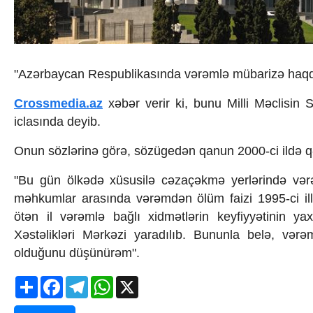
İqtisadiyyat
İqtisadi xəbərlər
Energetika
Neft-qaz
Əmək və sosial siyasət
"Azərbaycan Respublikasında vərəmlə mübarizə haqqın
Kənd təsərrüfatı
Hərbi sənaye
Crossmedia.az
xəbər verir ki, bunu Milli Məclisin
Telekommunikasiya və nəqliyyat
iclasında deyib.
COP29
Cəmiyyət
Onun sözlərinə görə, sözügedən qanun 2000-ci ildə qə
Crossmedia.az - 1 yaş
Siyasət
"Bu gün ölkədə xüsusilə cəzaçəkmə yerlərində vər
Məhkəmə və hüquq
məhkumlar arasında vərəmdən ölüm faizi 1995-ci ill
Ekologiya
ötən il vərəmlə bağlı xidmətlərin keyfiyyətinin yax
Zəfər - 5
Gənclər və İdman
Xəstəlikləri Mərkəzi yaradılıb. Bununla belə, vər
Media və QHT
olduğunu düşünürəm".
Hadisə
Sağlamlıq
Share
Facebook
Telegram
WhatsApp
X
Sosium
Mənəvi dəyərlər