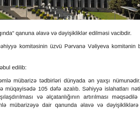
da" qanuna əlavə və dəyişikliklər edilməsi vacibdir.
 Səhiyyə komitəsinin üzvü Pərvanə Vəliyeva komitənin
bul edilib:
əmlə mübarizə tədbirləri dünyada ən yaxşı nümunədir
ə müqayisədə 105 dəfə azalıb. Səhiyyə islahatları nət
şılaşdırılması və əlçatanlığının artırılması məqsədilə
əmlə mübarizəyə dair qanunda əlavə və dəyişikliklərə