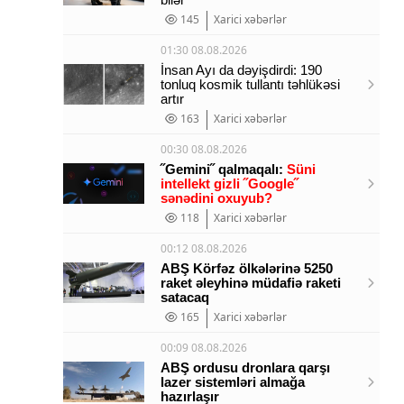
145
Xarici xəbərlər
01:30 08.08.2026
İnsan Ayı da dəyişdirdi: 190
tonluq kosmik tullantı təhlükəsi
artır
163
Xarici xəbərlər
00:30 08.08.2026
˝Gemini˝ qalmaqalı:
Süni
intellekt gizli ˝Google˝
sənədini oxuyub?
118
Xarici xəbərlər
00:12 08.08.2026
ABŞ Körfəz ölkələrinə 5250
raket əleyhinə müdafiə raketi
satacaq
165
Xarici xəbərlər
00:09 08.08.2026
ABŞ ordusu dronlara qarşı
lazer sistemləri almağa
hazırlaşır