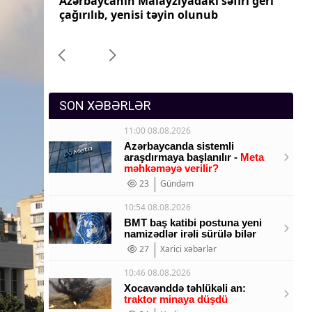
ri geri
Azərbaycanın Pakistandakı səfiri geri
Az
Sosium
çağırılıb, yenisi təyin olunub
ça
Mənəvi dəyərlər
Texnologiya
Mətbuat-150
SON XƏBƏRLƏR
11:00 08.08.2026
Azərbaycanda sistemli
araşdırmaya başlanılır -
Meta
məhkəməyə verilir?
23
Gündəm
10:54 08.08.2026
BMT baş katibi postuna yeni
namizədlər irəli sürülə bilər
27
Xarici xəbərlər
10:46 08.08.2026
Xocavənddə təhlükəli an:
traktor minaya düşdü