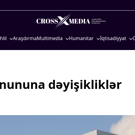
hlil
Araşdırma
Multimedia
Humanitar
İqtisadiyyat
iyasi
Foto
Elm və təhsil
İqtisadi xəbərlər
eosiyasi
Video
Mədəniyyət
Energetika
qtisadi
İnfoqrafika
Diaspor
Neft-qaz
osioloji
Podcast
Yüksəliş hekayəsi
Əmək və sosial si
ununa dəyişikliklər
Mədəniyyətimizin Zəfəri
Kənd təsərrüfatı
Zəfər Diasporu
Hərbi sənaye
Səhiyyə
Telekommunikasiy
nəqliyyat
Ailə və uşaq
COP29
Turizm