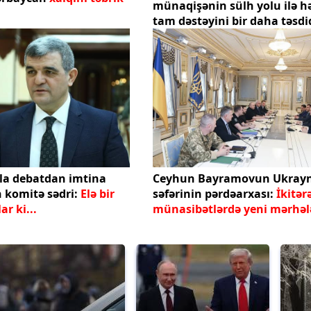
münaqişənin sülh yolu ilə hə
tam dəstəyini bir daha təsdi
la debatdan imtina
Ceyhun Bayramovun Ukray
n komitə sədri:
Elə bir
səfərinin pərdəarxası:
İkitərə
nlar ki...
münasibətlərdə yeni mərhəl
başlayır