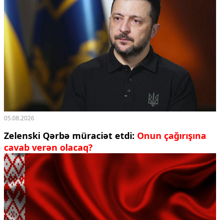
05.08.2026
Zelenski Qərbə müraciət etdi:
Onun çağırışına
cavab verən olacaq?