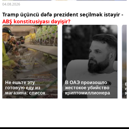
04.08.2026
Tramp üçüncü dəfə prezident seçilmək istəyir -
ABŞ konstitusiyası dəyişir?
Не ешьте эту
В ОАЭ произошло
В
готовую еду из
жестокое убийство
п
магазина: список
криптомиллионера
К