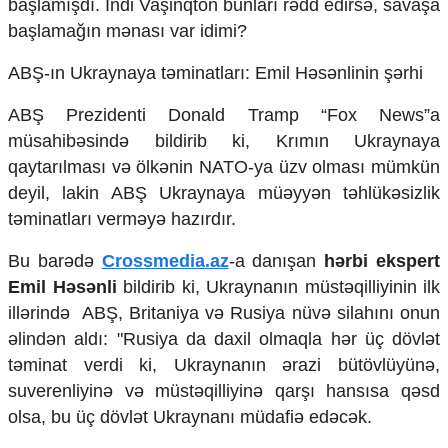
başlamışdı. İndi Vaşinqton bunları rədd edirsə, savaşa
Mədəniyyətimizin Zəfəri
başlamağın mənası var idimi?
Zəfər Diasporu
Səhiyyə
ABŞ-ın Ukraynaya təminatları:
Emil Həsənlinin şərhi
Ailə və uşaq
Turizm
ABŞ Prezidenti Donald Tramp “Fox News”a
İqtisadiyyat
müsahibəsində bildirib ki, Krımın Ukraynaya
qaytarılması və ölkənin NATO-ya üzv olması mümkün
İqtisadi xəbərlər
deyil, lakin ABŞ Ukraynaya müəyyən təhlükəsizlik
Energetika
Neft-qaz
təminatları verməyə hazırdır.
Əmək və sosial siyasət
Bu barədə
Crossmedia.az
-a danışan
hərbi ekspert
Kənd təsərrüfatı
Hərbi sənaye
Emil Həsənli
bildirib ki, Ukraynanın müstəqilliyinin ilk
Telekommunikasiya və nəqliyyat
illərində ABŞ, Britaniya və Rusiya nüvə silahını onun
COP29
əlindən aldı: "Rusiya da daxil olmaqla hər üç dövlət
təminat verdi ki, Ukraynanın ərazi bütövlüyünə,
Cəmiyyət
suverenliyinə və müstəqilliyinə qarşı hansısa qəsd
Crossmedia.az - 1 yaş
olsa, bu üç dövlət Ukraynanı müdafiə edəcək.
Siyasət
Məhkəmə və hüquq