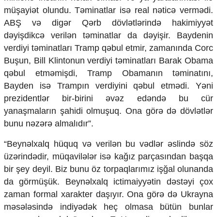
müşayiət olundu. Təminatlar isə real nəticə vermədi.
ABŞ və digər Qərb dövlətlərində hakimiyyət
dəyişdikcə verilən təminatlar da dəyişir. Baydenin
verdiyi təminatları Tramp qəbul etmir, zamanında Corc
Buşun, Bill Klintonun verdiyi təminatları Barak Obama
qəbul etməmişdi, Tramp Obamanın təminatını,
Bayden isə Trampın verdiyini qəbul etmədi. Yəni
prezidentlər bir-birini əvəz edəndə bu cür
yanaşmaların şahidi olmuşuq. Ona görə də dövlətlər
bunu nəzərə almalıdır”.
“Beynəlxalq hüquq və verilən bu vədlər əslində söz
üzərindədir, müqavilələr isə kağız parçasından başqa
bir şey deyil. Biz bunu öz torpaqlarımız işğal olunanda
da görmüşük. Beynəlxalq ictimaiyyətin dəstəyi çox
zaman formal xarakter daşıyır. Ona görə də Ukrayna
məsələsində indiyədək heç olmasa bütün bunlar