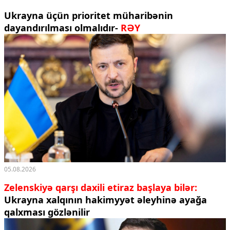
Ukrayna üçün prioritet müharibənin
dayandırılması olmalıdır-
RƏY
05.08.2026
Zelenskiyə qarşı daxili etiraz başlaya bilər:
Ukrayna xalqının hakimyyət əleyhinə ayağa
qalxması gözlənilir