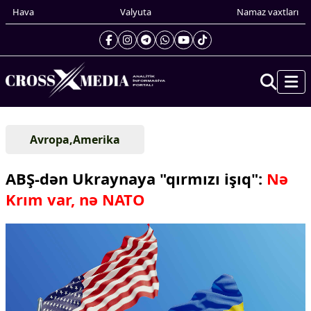
Hava
Valyuta
Namaz vaxtları
Prezidentin gündəliyi
Avropa,Amerika
Gündəm
Dünya
ABŞ-dən Ukraynaya "qırmızı işıq":
Nə
Xarici xəbərlər
Krım var, nə NATO
Cənubi Qafqaz
Türk Dünyası
Yaxın Şərq
Avropa
Amerika
Asiya
Afrika