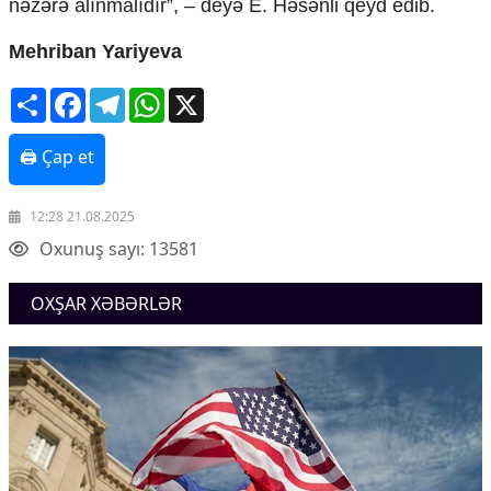
nəzərə alınmalıdır”, – deyə E. Həsənli qeyd edib.
Mehriban Yariyeva
Share
Facebook
Telegram
WhatsApp
X
🖨 Çap et
12:28 21.08.2025
Oxunuş sayı: 13581
OXŞAR XƏBƏRLƏR