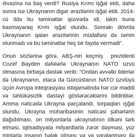
Əvəzinə nə baş verdi? Rusiya Krımı işğal etdi, daha
Ekologiya
sonra isə Ukraynanın digər ərazilərini işğal etdi. 2014-
Zəfər - 5
cü ildə bu təminatlar qüvvədə idi, lakin buna
Gənclər və İdman
Media və QHT
baxmayaraq Krım işğal olundu. Sonrakı dövrdə
Hadisə
Ukraynanın qalan ərazilərinin müdafiəsi də təmin
Sağlamlıq
olunmadı və bu təminatlar heç bir fayda vermədi”.
Sosium
Mənəvi dəyərlər
Onun sözlərinə görə, ABŞ-nin keçmiş prezidenti
Texnologiya
Cozef Bayden dəfələrlə Ukraynanın NATO üzvü
Mətbuat-150
olmasına birbaşa dəstək verib: "Ondan əvvəlki liderlər
Əlaqə
də Ukraynanın, eləcə də Gürcüstanın NATO üzvlüyü
üçün Avropa inteqrasiyası istiqamətində hər cür maddi
Missiyamız
və təhlükəsizlik dəstəyi göstərəcəklərini bildiriblər.
Amma nəticədə Ukrayna parçalandı, torpaqları işğal
olundu. Ukrayna müharibəsinin nəticəsi şəhərlərin
dağıdılması, on milyonlarla ukraynalının ölkəni tərk
etməsi, iqtisadiyyata milyardlarla zərər dəyməsi, yüz
minlərlə insanın həlak olması və ya yaralanması ilə