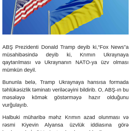
Çarpaz baxış
Təhlil
Siyasi
Geosiyasi
İqtisadi
Sosioloji
ABŞ Prezidenti Donald Tramp deyib ki,“Fox News”a
Araşdırma
müsahibəsində deyib ki, Krımın Ukraynaya
Multimedia
qaytarılması və Ukraynanın NATO-ya üzv olması
Foto
mümkün deyil.
Video
İnfoqrafika
Bununla belə, Tramp Ukraynaya hansısa formada
Podcast
təhlükəsizlik təminatı veriləcəyini bildirib. O, ABŞ-ın bu
məsələyə kömək göstərməyə hazır olduğunu
Humanitar
vurğulayıb.
Elm və təhsil
Mədəniyyət
Halbuki müharibə məhz Krımın azad olunması və
Diaspor
rəsmi Kiyevin Alyansa üzvlük iddiasına görə
Yüksəliş hekayəsi