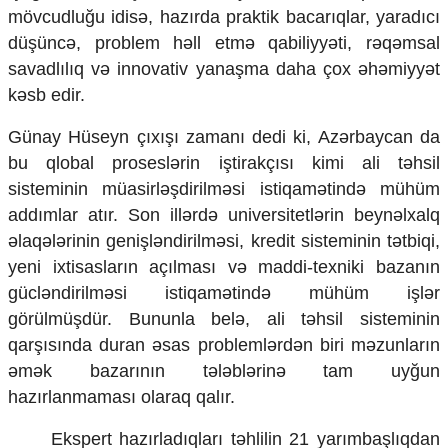
mövcudluğu idisə, hazırda praktik bacarıqlar, yaradıcı
düşüncə, problem həll etmə qabiliyyəti, rəqəmsal
savadlılıq və innovativ yanaşma daha çox əhəmiyyət
kəsb edir.
Günay Hüseyn çıxışı zamanı dedi ki, Azərbaycan da
bu qlobal proseslərin iştirakçısı kimi ali təhsil
sisteminin müasirləşdirilməsi istiqamətində mühüm
addımlar atır. Son illərdə universitetlərin beynəlxalq
əlaqələrinin genişləndirilməsi, kredit sisteminin tətbiqi,
yeni ixtisasların açılması və maddi-texniki bazanın
gücləndirilməsi istiqamətində mühüm işlər
görülmüşdür. Bununla belə, ali təhsil sisteminin
qarşısında duran əsas problemlərdən biri məzunların
əmək bazarının tələblərinə tam uyğun
hazırlanmaması olaraq qalır.
Ekspert hazırladıqları təhlilin 21 yarımbaşlıqdan