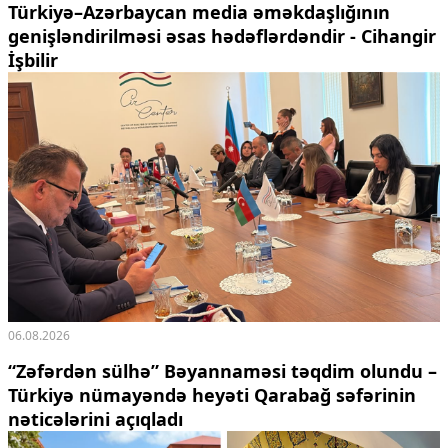
Türkiyə–Azərbaycan media əməkdaşlığının
genişləndirilməsi əsas hədəflərdəndir - Cihangir
İşbilir
06.08.2026
“Zəfərdən sülhə” Bəyannaməsi təqdim olundu –
Türkiyə nümayəndə heyəti Qarabağ səfərinin
nəticələrini açıqladı