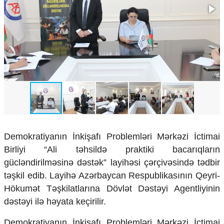
Çarpaz baxış
Təhlil
Siyasi
Geosiyasi
İqtisadi
Sosioloji
Araşdırma
Multimedia
Foto
Video
Demokratiyanın İnkişafı Problemləri Mərkəzi İctimai
İnfoqrafika
Podcast
Birliyi “Ali təhsildə praktiki bacarıqların
gücləndirilməsinə dəstək” layihəsi çərçivəsində tədbir
Humanitar
təşkil edib. Layihə Azərbaycan Respublikasının Qeyri-
Elm və təhsil
Hökumət Təşkilatlarına Dövlət Dəstəyi Agentliyinin
Mədəniyyət
dəstəyi ilə həyata keçirilir.
Diaspor
Yüksəliş hekayəsi
Demokratiyanın İnkişafı Problemləri Mərkəzi İctimai