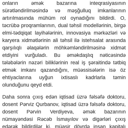
onların əmək bazarına inteqrasiyasının
sürətləndirilməsində və məşğulluq imkanlarının
artırılmasında mühüm rol oynadığını bildirdi. O,
təcrübə proqramlarının, dual təhsil modellərinin, birgə
elmi-tədqiqat layihələrinin, innovasiya mərkəzləri və
karyera xidmətlərinin ali təhsil ilə istehsalat arasında
qarşılıqlı əlaqələrin möhkəmləndirilməsinə xidmət
etdiyini vurğuladı. Bu əməkdaşlıq nəticəsində
tələbələrin nəzəri biliklərinin real iş şəraitində tətbiq
etmək imkanı qazandığını, müəssisələrin isə öz
ehtiyaclarına uyğun ixtisaslı kadrlarla təmin
olunduğunu qeyd etdi.
Daha sonra çıxış edən iqtisad üzrə fəlsəfə doktoru,
dosent Pərviz Qurbanov, iqtisad üzrə fəlsəfə doktoru,
dosent Pərvin Verdiyeva, əmək bazarının
nümayəndəsi Rəcəb İsmayılov və digərləri çıxış
edərək bildirdilər ki, müasir dövrdə insan kapitalı