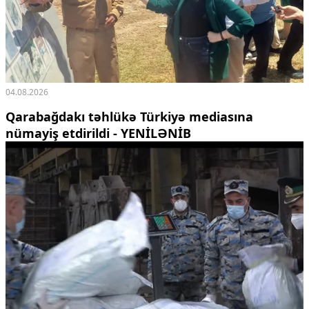
04.08.2026
Qarabağdakı təhlükə Türkiyə mediasına
nümayiş etdirildi -
YENİLƏNİB