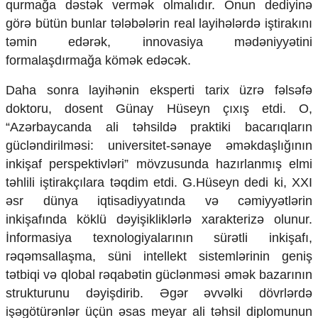
qurmağa dəstək vermək olmalıdır. Onun dediyinə
Ekologiya
görə bütün bunlar tələbələrin real layihələrdə iştirakını
Zəfər - 5
təmin edərək, innovasiya mədəniyyətini
Gənclər və İdman
formalaşdırmağa kömək edəcək.
Media və QHT
Hadisə
Daha sonra layihənin eksperti tarix üzrə fəlsəfə
Sağlamlıq
Sosium
doktoru, dosent Günay Hüseyn çıxış etdi. O,
Mənəvi dəyərlər
“Azərbaycanda ali təhsildə praktiki bacarıqların
Texnologiya
gücləndirilməsi: universitet-sənaye əməkdaşlığının
Mətbuat-150
inkişaf perspektivləri” mövzusunda hazırlanmış elmi
Əlaqə
təhlili iştirakçılara təqdim etdi. G.Hüseyn dedi ki, XXI
əsr dünya iqtisadiyyatında və cəmiyyətlərin
Missiyamız
inkişafında köklü dəyişikliklərlə xarakterizə olunur.
İnformasiya texnologiyalarının sürətli inkişafı,
rəqəmsallaşma, süni intellekt sistemlərinin geniş
tətbiqi və qlobal rəqabətin güclənməsi əmək bazarının
strukturunu dəyişdirib. Əgər əvvəlki dövrlərdə
işəgötürənlər üçün əsas meyar ali təhsil diplomunun