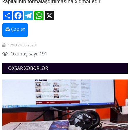
kapitalının formalaşdırılmasına xidmət edir.
Share
Facebook
Telegram
WhatsApp
X
🖨 Çap et
17:40 24.06.2026
Oxunuş sayı: 191
OXŞAR XƏBƏRLƏR