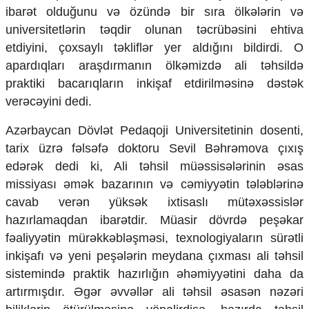
ibarət olduğunu və özündə bir sıra ölkələrin və
universitetlərin təqdir olunan təcrübəsini ehtiva
etdiyini, çoxsaylı təkliflər yer aldığını bildirdi. O
apardıqları araşdırmanın ölkəmizdə ali təhsildə
praktiki bacarıqların inkişaf etdirilməsinə dəstək
verəcəyini dedi.
Azərbaycan Dövlət Pedaqoji Universitetinin dosenti,
tarix üzrə fəlsəfə doktoru Sevil Bəhrəmova çıxış
edərək dedi ki, Ali təhsil müəssisələrinin əsas
missiyası əmək bazarının və cəmiyyətin tələblərinə
cavab verən yüksək ixtisaslı mütəxəssislər
hazırlamaqdan ibarətdir. Müasir dövrdə peşəkar
fəaliyyətin mürəkkəbləşməsi, texnologiyaların sürətli
inkişafı və yeni peşələrin meydana çıxması ali təhsil
sistemində praktik hazırlığın əhəmiyyətini daha da
artırmışdır. Əgər əvvəllər ali təhsil əsasən nəzəri