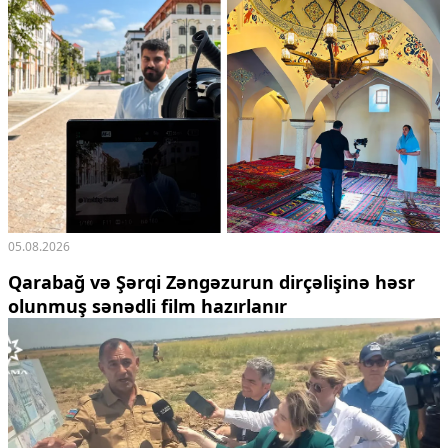
05.08.2026
Qarabağ və Şərqi Zəngəzurun dirçəlişinə həsr
olunmuş sənədli film hazırlanır