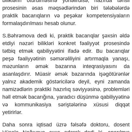
biliklərin ötürülməsinə yönəlirdisə, hazırda təhsil
prosesinin əsas məqsədlərindən biri tələbələrdə
praktik bacarıqların və peşəkar kompetensiyaların
formalaşdırılması hesab olunur.
S.Bəhrəmova dedi ki, praktik bacarıqlar şəxsin əldə
etdiyi nəzəri bilikləri konkret fəaliyyət prosesində
tətbiq etmək qabiliyyətini ifadə edir. Bu bacarıqlar
peşə fəaliyyətinin səmərəliliyini artırmaqla yanaşı,
məzunların əmək bazarına inteqrasiyasını da
asanlaşdırır. Müasir əmək bazarında işəgötürənlər
yalnız akademik göstəricilərə deyil, eyni zamanda
namizədlərin praktiki hazırlıq səviyyəsinə, problemləri
həll etmək bacarığına, yaradıcı düşünmə qabiliyyətinə
və kommunikasiya səriştələrinə xüsusi diqqət
yetirirlər.
Daha sonra iqtisad üzrə fəlsəfə doktoru, dosent