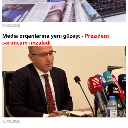
06.08.2026
Media orqanlarına yeni güzəşt -
Prezident
sərəncam imzaladı
06.08.2026