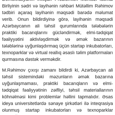
Mədəniyyətimizin Zəfəri
Birliyinin sədri və layihənin rəhbəri Mütəllim Rəhimov
Zəfər Diasporu
tədbiri açaraq layihənin məqsədi barədə məlumat
Səhiyyə
verib. Onun bildirdiyinə görə, layihənin məqsədi
Ailə və uşaq
Turizm
Azərbaycanın ali təhsil qurumlarında tələbələrin
praktiki bacarıqlarını gücləndirmək, elmi-tədqiqat
İqtisadiyyat
fəaliyyətini aktivləşdirmək və əmək bazarının
İqtisadi xəbərlər
tələblərinə uyğunlaşdırmaq üçün startap inkubatorları,
Energetika
texnoparklar və virtual reallıq əsaslı təlim platformaları
Neft-qaz
qurmasına dəstək verməkdir.
Əmək və sosial siyasət
Kənd təsərrüfatı
M.Rəhimov çıxışı zamanı bildirdi ki, Azərbaycan ali
Hərbi sənaye
təhsil sistemindəki məzunların əmək bazarına
Telekommunikasiya və nəqliyyat
uyğunlaşmaması, praktiki bacarıqların və elmi-
COP29
tədqiqat fəaliyyətinin zəifliyi, təhsil materiallarının
Cəmiyyət
köhnəlməsi kimi problemlər həllini tapmalıdır. Əsas
Crossmedia.az - 1 yaş
ideya universitetlərdə sənaye şirkətləri ilə inteqrasiya
Siyasət
olunmuş startap inkubatorları və texnoparklar
Məhkəmə və hüquq