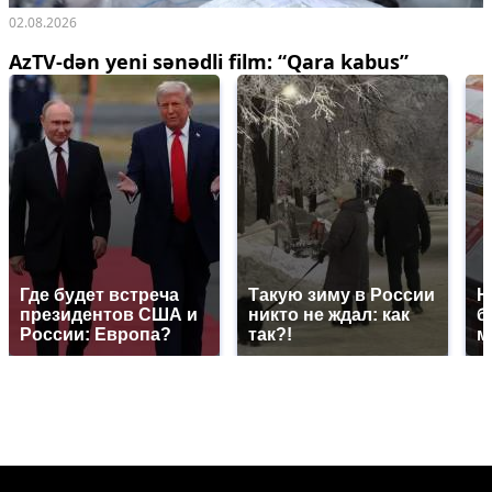
02.08.2026
AzTV-dən yeni sənədli film: “Qara kabus”
Где будет встреча
Такую зиму в России
Н
президентов США и
никто не ждал: как
б
России: Европа?
так?!
м