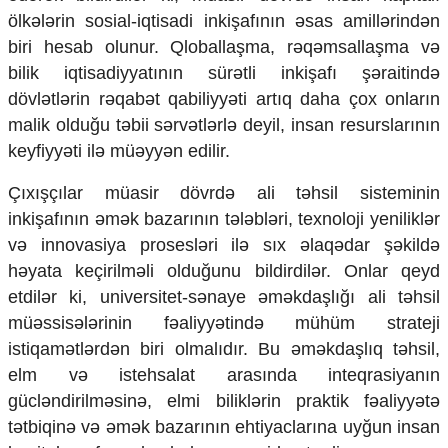
ölkələrin sosial-iqtisadi inkişafının əsas amillərindən
biri hesab olunur. Qloballaşma, rəqəmsallaşma və
bilik iqtisadiyyatının sürətli inkişafı şəraitində
dövlətlərin rəqabət qabiliyyəti artıq daha çox onların
malik olduğu təbii sərvətlərlə deyil, insan resurslarının
keyfiyyəti ilə müəyyən edilir.
Çıxışçılar müasir dövrdə ali təhsil sisteminin
inkişafının əmək bazarının tələbləri, texnoloji yeniliklər
və innovasiya prosesləri ilə sıx əlaqədar şəkildə
həyata keçirilməli olduğunu bildirdilər. Onlar qeyd
etdilər ki, universitet-sənaye əməkdaşlığı ali təhsil
müəssisələrinin fəaliyyətində mühüm strateji
istiqamətlərdən biri olmalıdır. Bu əməkdaşlıq təhsil,
elm və istehsalat arasında inteqrasiyanın
gücləndirilməsinə, elmi biliklərin praktik fəaliyyətə
tətbiqinə və əmək bazarının ehtiyaclarına uyğun insan