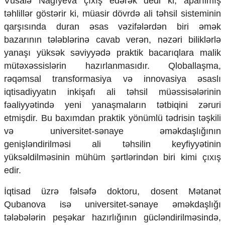
Vüsalə Nağıyeva çıxış edərək dedi ki, aparılmış
təhlillər göstərir ki, müasir dövrdə ali təhsil sisteminin
qarşısında duran əsas vəzifələrdən biri əmək
bazarının tələblərinə cavab verən, nəzəri biliklərlə
yanaşı yüksək səviyyədə praktik bacarıqlara malik
mütəxəssislərin hazırlanmasıdır. Qloballaşma,
rəqəmsal transformasiya və innovasiya əsaslı
iqtisadiyyatın inkişafı ali təhsil müəssisələrinin
fəaliyyətində yeni yanaşmaların tətbiqini zəruri
etmişdir. Bu baxımdan praktik yönümlü tədrisin təşkili
və universitet-sənaye əməkdaşlığının
genişləndirilməsi ali təhsilin keyfiyyətinin
yüksəldilməsinin mühüm şərtlərindən biri kimi çıxış
edir.
İqtisad üzrə fəlsəfə doktoru, dosent Mətanət
Qubanova isə universitet-sənaye əməkdaşlığı
tələbələrin peşəkar hazırlığının gücləndirilməsində,