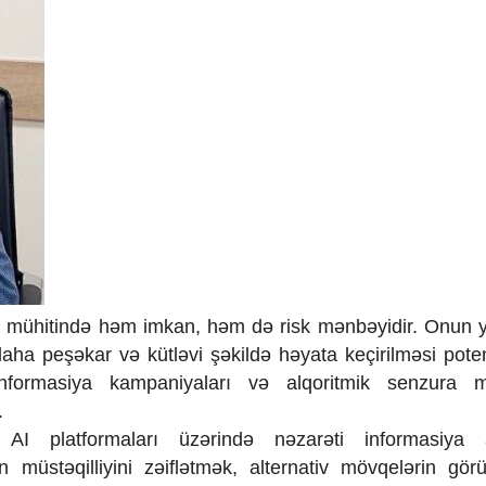
a mühitində həm imkan, həm də risk mənbəyidir. Onun y
aha peşəkar və kütləvi şəkildə həyata keçirilməsi potens
zinformasiya kampaniyaları və alqoritmik senzura m
.
n AI platformaları üzərində nəzarəti informasiya a
müstəqilliyini zəiflətmək, alternativ mövqelərin gör