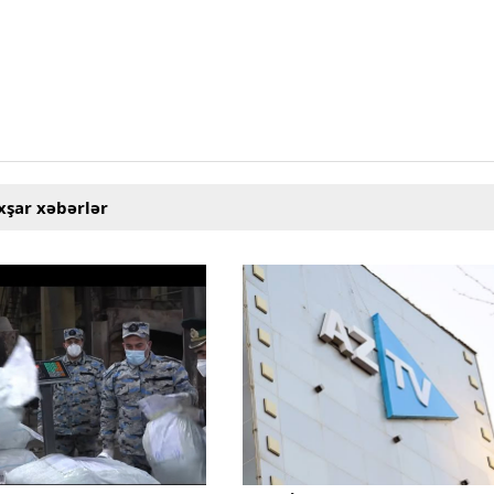
xşar xəbərlər