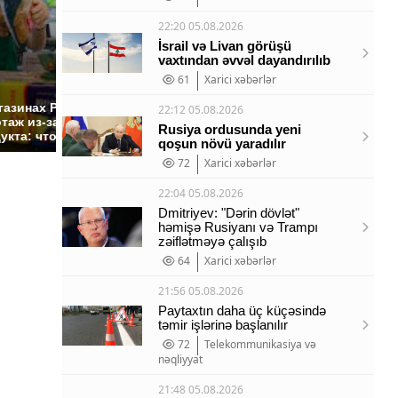
22:20 05.08.2026
İsrail və Livan görüşü
vaxtından əvvəl dayandırılıb
61
Xarici xəbərlər
СМИ: В Химках на
полицейскую
Где буд
газинах России
22:12 05.08.2026
машину напали и
презид
таж из-за этого
Rusiya ordusunda yeni
подожгли.
России:
укта: что купить?
qoşun növü yaradılır
72
Xarici xəbərlər
22:04 05.08.2026
Dmitriyev: "Dərin dövlət"
həmişə Rusiyanı və Trampı
zəiflətməyə çalışıb
64
Xarici xəbərlər
21:56 05.08.2026
Paytaxtın daha üç küçəsində
təmir işlərinə başlanılır
72
Telekommunikasiya və
nəqliyyat
21:48 05.08.2026