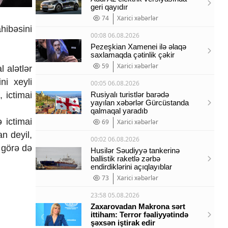
geri qayıdır
74
Xarici xəbərlər
ahibəsini
00:08 06.08.2026
Pezeşkian Xamenei ilə əlaqə
saxlamaqda çətinlik çəkir
59
Xarici xəbərlər
l alətlər
ni xeyli
00:05 06.08.2026
 ictimai
Rusiyalı turistlər barədə
yayılan xəbərlər Gürcüstanda
qalmaqal yaradıb
 ictimai
69
Xarici xəbərlər
n deyil,
00:02 06.08.2026
a görə də
Husilər Səudiyyə tankerinə
ballistik raketlə zərbə
endirdiklərini açıqlayıblar
73
Xarici xəbərlər
23:58 05.08.2026
Zaxarovadan Makrona sərt
ittiham: Terror fəaliyyətində
şəxsən iştirak edir