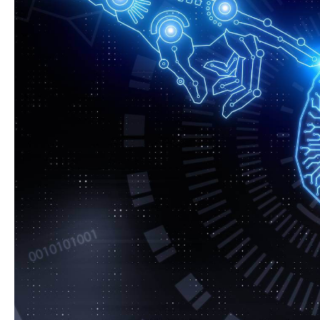
Dövlət mülkiyyəti
Siyasi
vəsaitlərin verilm
Geosiyasi
İqtisadi
Sosioloji
Araşdırma
Multimedia
Foto
Video
İnfoqrafika
Podcast
Humanitar
Elm və təhsil
Mədəniyyət
Diaspor
Yüksəliş hekayəsi
Mədəniyyətimizin Zəfəri
Zəfər Diasporu
Səhiyyə
Ailə və uşaq
Turizm