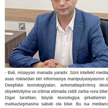
Texnologiya
Mətbuat-150
Əlaqə
Missiyamız
- Bəli, müəyyən mənada yaradır. Süni intellekt medi
əsas risklərdən biri informasiya manipulyasiyasının d
Deepfake texnologiyaları, avtomatlaşdırılmış de
obyektivliyinə və ictimai etimada ciddi zərbə vura bilər
Digər tərəfdən, böyük texnologiya şirkətlərini
mərkəzləşməsinə səbəb ola bilər. Bu isə medianın 