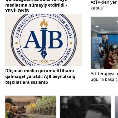
AzTV-dən yeni
mediasına nümayiş etdirildi -
kabus”
YENİLƏNİB
Düşmən media qurumu ittihamı
Art-terapiya 
qalmaqal yaratdı: AJB beynəlxalq
uğurla başa ç
təşkilatlara səslənib