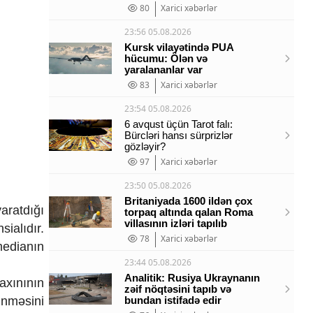
80
Xarici xəbərlər
23:56 05.08.2026
Kursk vilayətində PUA
hücumu: Ölən və
yaralananlar var
83
Xarici xəbərlər
23:54 05.08.2026
6 avqust üçün Tarot falı:
Bürcləri hansı sürprizlər
gözləyir?
97
Xarici xəbərlər
23:50 05.08.2026
Britaniyada 1600 ildən çox
aratdığı
torpaq altında qalan Roma
villasının izləri tapılıb
ialıdır.
78
Xarici xəbərlər
edianın
23:44 05.08.2026
Analitik: Rusiya Ukraynanın
xınının
zəif nöqtəsini tapıb və
bundan istifadə edir
ünməsini