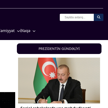
Cəmiyyət
Əlaqə
Crossmedia.az - 1 yaş
Missiyamız
Siyasət
PREZİDENTİN GÜNDƏLİYİ
Məhkəmə və hüquq
yasət
Ekologiya
Zəfər - 5
Gənclər və İdman
a və
Media və QHT
Hadisə
Sağlamlıq