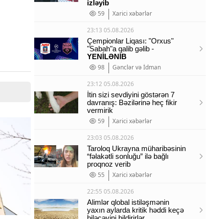
izləyib
59
Xarici xəbərlər
23:13 05.08.2026
Çempionlar Liqası: "Orxus"
"Sabah"a qalib gəlib -
YENİLƏNİB
98
Gənclər və İdman
23:12 05.08.2026
İtin sizi sevdiyini göstərən 7
davranış: Bəzilərinə heç fikir
vermirik
59
Xarici xəbərlər
23:03 05.08.2026
Taroloq Ukrayna müharibəsinin
“fəlakətli sonluğu” ilə bağlı
proqnoz verib
55
Xarici xəbərlər
22:55 05.08.2026
Alimlər qlobal istiləşmənin
yaxın aylarda kritik həddi keçə
biləcəyini bildirirlər