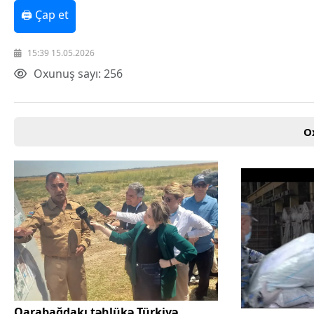
🖨 Çap et
15:39 15.05.2026
Oxunuş sayı: 256
O
Qarabağdakı təhlükə Türkiyə