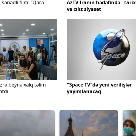
 sənədli film: “Qara
AzTV İranın hədəfində - tarix
və cılız siyasət
üzrə beynəlxalq təlim
"Space TV"də yeni verilişlər
atdı
yayımlanacaq