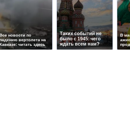
Таких событий не
Все новости по
В ма
было с 1945: чего
падению вертолета на
ажио
ждать всем нам?
Кавказе: читать здесь
прод