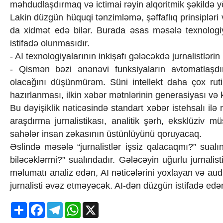
məhdudlaşdırmaq və ictimai rəyin alqoritmik şəkildə yönl
Lakin düzgün hüquqi tənzimləmə, şəffaflıq prinsipləri 
da xidmət edə bilər. Burada əsas məsələ texnologi
istifadə olunmasıdır.
- AI texnologiyalarının inkişafı gələcəkdə jurnalistləri
- Qismən bəzi ənənəvi funksiyaların avtomatlaşdı
olacağını düşünmürəm. Süni intellekt daha çox rutin
hazırlanması, ilkin xəbər mətnlərinin generasiyası və 
Bu dəyişiklik nəticəsində standart xəbər istehsalı il
araşdırma jurnalistikası, analitik şərh, eksklüziv m
sahələr insan zəkasının üstünlüyünü qoruyacaq.
Əslində məsələ “jurnalistlər işsiz qalacaqmı?” sualı
biləcəklərmi?” sualındadır. Gələcəyin uğurlu jurnalis
məlumatı analiz edən, AI nəticələrini yoxlayan və audi
jurnalisti əvəz etməyəcək. AI-dən düzgün istifadə edən
Share
Facebook
Telegram
WhatsApp
X