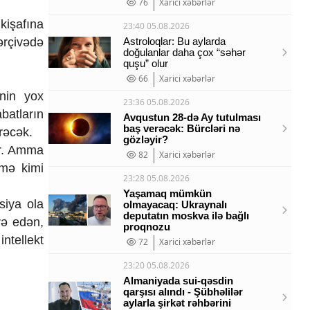
76
Xarici xəbərlər
nkişafına
23:40 05.08.2026
Astroloqlar: Bu aylarda
ərçivədə
doğulanlar daha çox “səhər
quşu” olur
66
Xarici xəbərlər
inin yox
23:36 05.08.2026
batların
Avqustun 28-də Ay tutulması
baş verəcək: Bürcləri nə
ürəcək.
gözləyir?
ər. Amma
82
Xarici xəbərlər
rmə kimi
23:28 05.08.2026
Yaşamaq mümkün
siya ola
olmayacaq: Ukraynalı
deputatın moskva ilə bağlı
rə edən,
proqnozu
intellekt
72
Xarici xəbərlər
23:20 05.08.2026
Almaniyada sui-qəsdin
qarşısı alındı - Şübhəlilər
aylarla şirkət rəhbərini