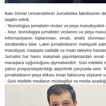
İqtisadiyyat
İqtisadi xəbərlər
Energetika
Bakı Dövlət Universitetinin Jurnalistika fakültəsinin 
Neft-qaz
təqdim edirik:
Əmək və sosial siyasət
- Texnologiya jurnalistin vicdan və peşə məsuliyyətini
Kənd təsərrüfatı
- Xeyr, texnologiya jurnalistin vicdanını və peşə məsul
Hərbi sənaye
Telekommunikasiya və nəqliyyat
informasiyanın toplanması, emalı, analiz olunması 
COP29
sürətləndirə bilər. Lakin jurnalistikanın mahiyyəti y
Cəmiyyət
məsuliyyət, həqiqətə sadiqlik və insan taleyinə həssa
Crossmedia.az - 1 yaş
Jurnalist hər hansı məlumatı yayımlamazdan əvvəl on
Siyasət
maraqlara uyğunluğunu qiymətləndirir. Süni intellekt 
Məhkəmə və hüquq
yalnız proqramlaşdırıldığı alqoritmik çərçivədə verir. 
Ekologiya
Zəfər - 5
jurnalistikanın peşə etikası insan faktoruna söykənir v
Gənclər və İdman
- Süni intellekt medianın müstəqilliyi və media azadlığ
Media və QHT
Hadisə
Sağlamlıq
Sosium
Mənəvi dəyərlər