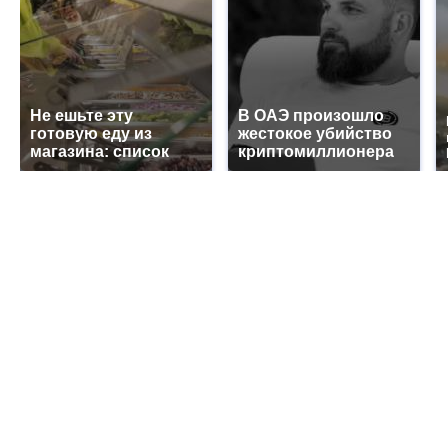
Не ешьте эту
В ОАЭ произошло
готовую еду из
жестокое убийство
магазина: список
криптомиллионера