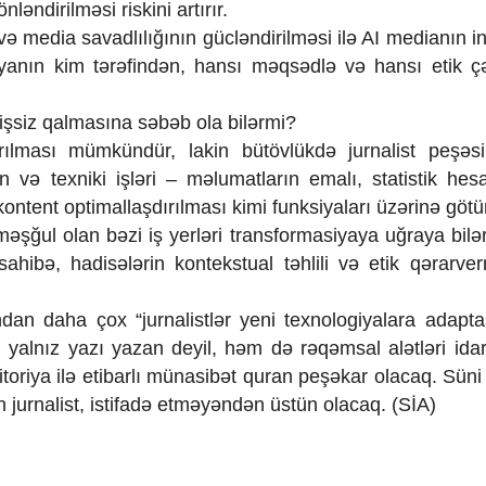
əndirilməsi riskini artırır.
və media savadlılığının gücləndirilməsi ilə AI medianın i
yanın kim tərəfindən, hansı məqsədlə və hansı etik ç
n işsiz qalmasına səbəb ola bilərmi?
rılması mümkündür, lakin bütövlükdə jurnalist peşəs
 və texniki işləri – məlumatların emalı, statistik hesa
kontent optimallaşdırılması kimi funksiyaları üzərinə göt
ə məşğul olan bəzi iş yerləri transformasiyaya uğraya bil
üsahibə, hadisələrin kontekstual təhlili və etik qərarve
ndan daha çox “jurnalistlər yeni texnologiyalara adapta
ti yalnız yazı yazan deyil, həm də rəqəmsal alətləri ida
toriya ilə etibarlı münasibət quran peşəkar olacaq. Süni 
 jurnalist, istifadə etməyəndən üstün olacaq. (SİA)