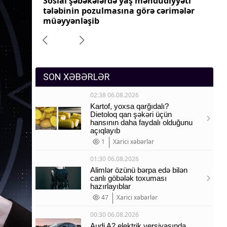
yyəti
Tez xarab olan mallar üçün gömrük
Pr
Sosium
imələr
rəsmiləşdirilməsi sadələşdiriləcək
dəy
Mənəvi dəyərlər
Texnologiya
Mətbuat-150
SON XƏBƏRLƏR
02:38 06.08.2026
Kartof, yoxsa qarğıdalı?
Dietoloq qan şəkəri üçün
hansının daha faydalı olduğunu
açıqlayıb
1
Xarici xəbərlər
01:30 06.08.2026
Alimlər özünü bərpa edə bilən
canlı göbələk toxuması
hazırlayıblar
47
Xarici xəbərlər
00:30 06.08.2026
Audi A2 elektrik versiyasında