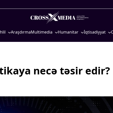
hlil
Araşdırma
Multimedia
Humanitar
İqtisadiyyat
iyasi
Foto
Elm və təhsil
İqtisadi xəbərlər
eosiyasi
Video
Mədəniyyət
Energetika
qtisadi
İnfoqrafika
Diaspor
Neft-qaz
osioloji
Podcast
Yüksəliş hekayəsi
Əmək və sosial si
stikaya necə təsir edir?
Mədəniyyətimizin Zəfəri
Kənd təsərrüfatı
Zəfər Diasporu
Hərbi sənaye
Səhiyyə
Telekommunikasiy
nəqliyyat
Ailə və uşaq
COP29
Turizm