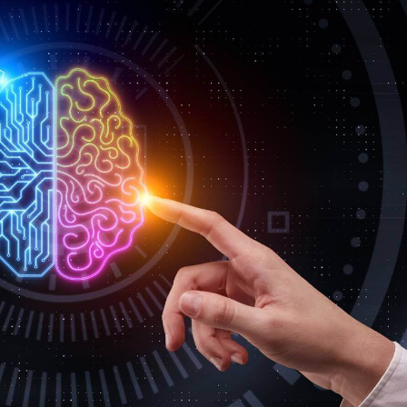
ndə olan əsas
Sosial şəbəkələrdə yaş məhdudi
əsi qaydası dəyişib
tələbinin pozulmasına görə cər
müəyyənləşib