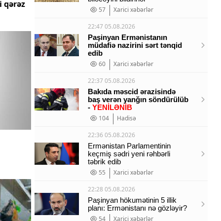
i qərəz
57
Xarici xəbərlər
22:47 05.08.2026
Paşinyan Ermənistanın
müdafiə nazirini sərt tənqid
edib
60
Xarici xəbərlər
22:37 05.08.2026
Bakıda məscid ərazisində
baş verən yanğın söndürülüb
-
YENİLƏNİB
104
Hadisə
22:36 05.08.2026
Ermənistan Parlamentinin
keçmiş sədri yeni rəhbərli
təbrik edib
55
Xarici xəbərlər
22:28 05.08.2026
Paşinyan hökumətinin 5 illik
planı: Ermənistanı nə gözləyir?
54
Xarici xəbərlər