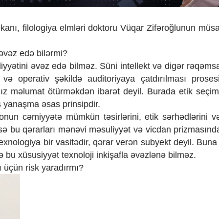
dekanı, filologiya elmləri doktoru Vüqar Zifəroğlunun müs
 əvəz edə bilərmi?
iyyətini əvəz edə bilməz. Süni intellekt və digər rəqəmsa
və operativ şəkildə auditoriyaya çatdırılması prosesi
alnız məlumat ötürməkdən ibarət deyil. Burada etik seçim,
s yanaşma əsas prinsipdir.
un cəmiyyətə mümkün təsirlərini, etik sərhədlərini və
isə bu qərarları mənəvi məsuliyyət və vicdan prizmasında
Texnologiya bir vasitədir, qərar verən subyekt deyil. Bun
ə bu xüsusiyyət texnoloji inkişafla əvəzlənə bilməz.
ı üçün risk yaradırmı?