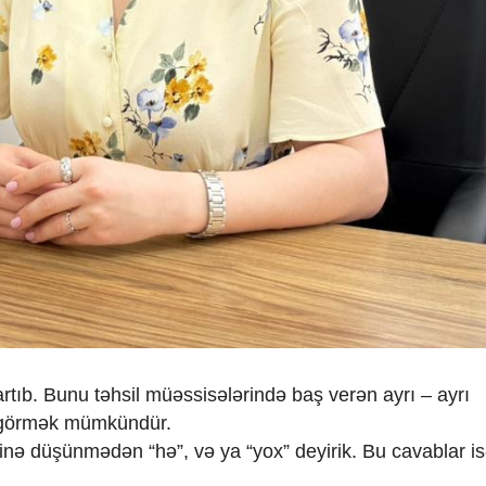
rtıb. Bunu təhsil müəssisələrində baş verən ayrı – ayrı
n görmək mümkündür.
inə düşünmədən “hə”, və ya “yox” deyirik. Bu cavablar i