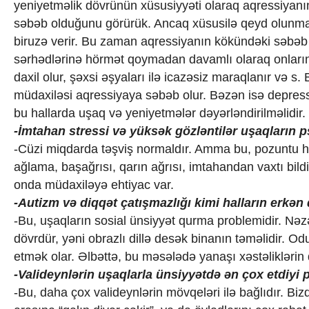
yeniyetməlik dövrünün xüsusiyyəti olaraq aqressiyanı
səbəb olduğunu görürük. Ancaq xüsusilə qeyd olunmal
biruzə verir. Bu zaman aqressiyanın kökündəki səbəb 
sərhədlərinə hörmət qoymadan davamlı olaraq onların o
daxil olur, şəxsi əşyaları ilə icazəsiz maraqlanır və s
müdaxiləsi aqressiyaya səbəb olur. Bəzən isə depressi
bu hallarda uşaq və yeniyetmələr dəyərləndirilməlidir
-İmtahan stressi və yüksək gözləntilər uşaqların p
-Cüzi miqdarda təşviş normaldır. Amma bu, pozuntu hal
ağlama, başağrısı, qarın ağrısı, imtahandan vaxtı bild
onda müdaxiləyə ehtiyac var.
-Autizm və diqqət çatışmazlığı kimi halların erkən
-Bu, uşaqların sosial ünsiyyət qurma problemidir. Nəzə
dövrdür, yəni obrazlı dillə desək binanın təməlidir. O
etmək olar. Əlbəttə, bu məsələdə yanaşı xəstəliklərin 
-Valideynlərin uşaqlarla ünsiyyətdə ən çox etdiyi p
-Bu, daha çox valideynlərin mövqeləri ilə bağlıdır. Bi