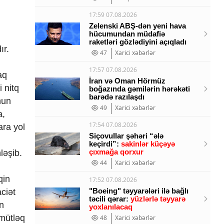
17:59 07.08.2026
Zelenski ABŞ-dən yeni hava
hücumundan müdafiə
raketləri gözlədiyini açıqladı
ır.
47
Xarici xəbərlər
17:57 07.08.2026
aq
İran və Oman Hörmüz
 nitq
boğazında gəmilərin hərəkəti
barədə razılaşdı
nun
49
Xarici xəbərlər
a,
17:54 07.08.2026
ara yol
Siçovullar şəhəri “ələ
keçirdi”:
sakinlər küçəyə
çıxmağa qorxur
nləşib.
44
Xarici xəbərlər
qin
17:52 07.08.2026
"Boeing" təyyarələri ilə bağlı
ciət
təcili qərar:
yüzlərlə təyyarə
n
yoxlanılacaq
 mütləq
48
Xarici xəbərlər