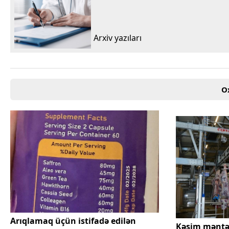
Arxiv yazıları
O
Arıqlamaq üçün istifadə edilən
Kəsim məntə