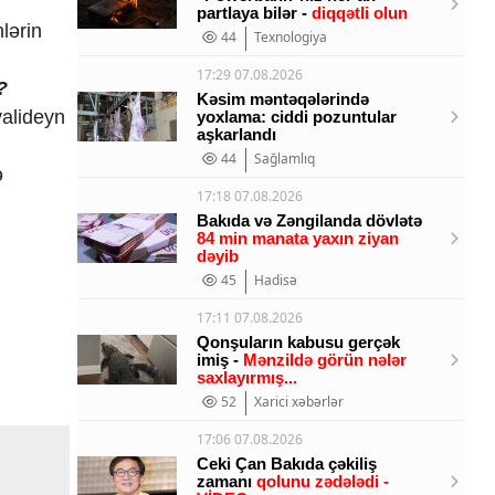
partlaya bilər -
diqqətli olun
lərin
44
Texnologiya
17:29 07.08.2026
?
Kəsim məntəqələrində
valideyn
yoxlama: ciddi pozuntular
aşkarlandı
44
Sağlamlıq
ə
17:18 07.08.2026
Bakıda və Zəngilanda dövlətə
84 min manata yaxın ziyan
dəyib
45
Hadisə
17:11 07.08.2026
Qonşuların kabusu gerçək
imiş -
Mənzildə görün nələr
saxlayırmış...
52
Xarici xəbərlər
17:06 07.08.2026
Ceki Çan Bakıda çəkiliş
zamanı
qolunu zədələdi -