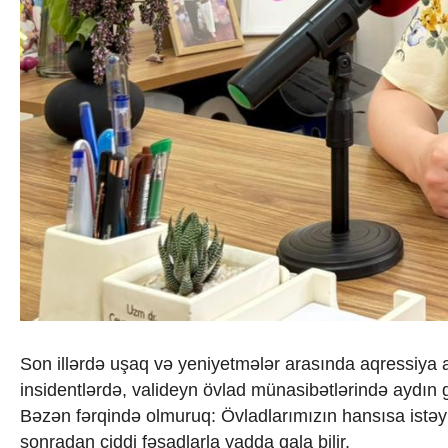
İqtisadiyyat
İqtisadi xəbərlər
Energetika
Neft-qaz
Əmək və sosial siyasət
Kənd təsərrüfatı
Hərbi sənaye
Telekommunikasiya və nəqliyyat
COP29
Cəmiyyət
Crossmedia.az - 1 yaş
Siyasət
Məhkəmə və hüquq
Ekologiya
Zəfər - 5
Gənclər və İdman
Media və QHT
Son illərdə uşaq və yeniyetmələr arasında aqressiya a
Hadisə
insidentlərdə, valideyn övlad münasibətlərində aydı
Sağlamlıq
Bəzən fərqində olmuruq: Övladlarımızın hansısa istəy
Sosium
sonradan ciddi fəsadlarla yadda qala bilir.
Mənəvi dəyərlər