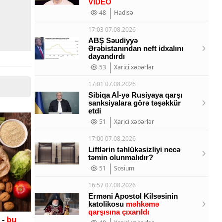
VİDEO
48
Hadisə
17:03 07.08.2026
ABŞ Səudiyyə
Ərəbistanından neft idxalını
dayandırdı
53
Xarici xəbərlər
17:01 07.08.2026
Sibiqa Aİ-yə Rusiyaya qarşı
sanksiyalara görə təşəkkür
etdi
51
Xarici xəbərlər
17:00 07.08.2026
Liftlərin təhlükəsizliyi necə
təmin olunmalıdır?
51
Sosium
16:57 07.08.2026
Erməni Apostol Kilsəsinin
katolikosu
məhkəmə
qarşısına çıxarıldı
 -
bu