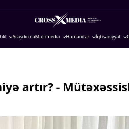
hlil
Araşdırma
Multimedia
Humanitar
İqtisadiyyat
iyasi
Foto
Elm və təhsil
İqtisadi xəbərlər
eosiyasi
Video
Mədəniyyət
Energetika
qtisadi
İnfoqrafika
Diaspor
Neft-qaz
osioloji
Podcast
Yüksəliş hekayəsi
Əmək və sosial si
iyə artır?
- Mütəxəssis
Mədəniyyətimizin Zəfəri
Kənd təsərrüfatı
Zəfər Diasporu
Hərbi sənaye
Səhiyyə
Telekommunikasiy
nəqliyyat
Ailə və uşaq
COP29
Turizm