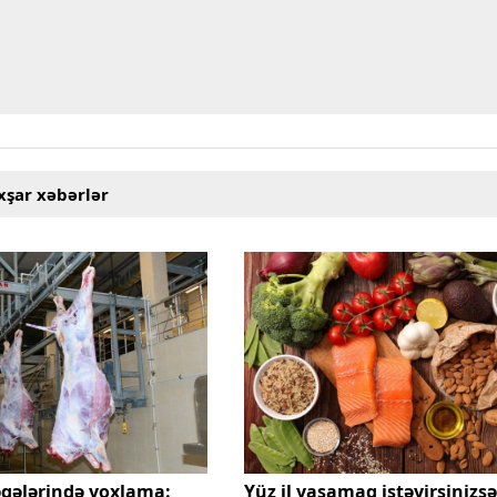
xşar xəbərlər
qələrində yoxlama:
Yüz il yaşamaq istəyirsinizsə