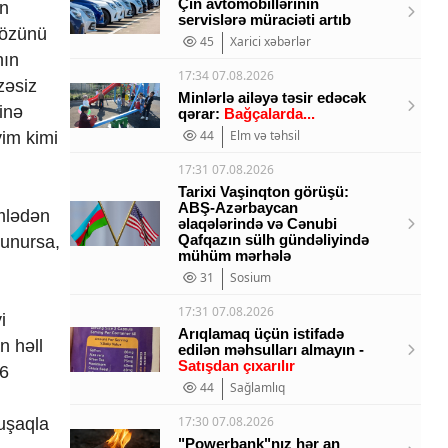
Çin avtomobillərinin
ın
servislərə müraciəti artıb
 özünü
45
Xarici xəbərlər
nın
17:34 07.08.2026
zəsiz
Minlərlə ailəyə təsir edəcək
inə
qərar:
Bağçalarda...
44
Elm və təhsil
yim kimi
17:31 07.08.2026
Tarixi Vaşinqton görüşü:
ABŞ-Azərbaycan
ümlədən
əlaqələrində və Cənubi
Qafqazın sülh gündəliyində
lunursa,
mühüm mərhələ
31
Sosium
17:31 07.08.2026
i
Arıqlamaq üçün istifadə
n həll
edilən məhsulları almayın -
Satışdan çıxarılır
 6
44
Sağlamlıq
17:30 07.08.2026
 uşaqla
"Powerbank"nız hər an