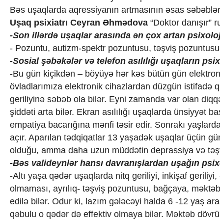
Texnologiya
Bəs uşaqlarda aqressiyanın artmasının əsas səbəbləri
Mətbuat-150
Uşaq psixiatrı Ceyran Əhmədova
“Doktor danışır” r
Əlaqə
-Son illərdə uşaqlar arasında ən çox artan psixolo
Missiyamız
- Pozuntu, autizm-spektr pozuntusu, təşviş pozuntusu, 
-Sosial şəbəkələr və telefon asılılığı uşaqların psi
-Bu gün kiçikdən – böyüyə hər kəs bütün gün elektroni
övladlarımıza elektronik cihazlardan düzgün istifadə q
geriliyinə səbəb ola bilər. Eyni zamanda var olan diqq
şiddəti arta bilər. Ekran asılılığı uşaqlarda ünsiyyət
empatiya bacarığına mənfi təsir edir. Sonrakı yaşlarda
açır. Aparılan tədqiqatlar 13 yaşadək uşaqlar üçün g
olduğu, amma daha uzun müddətin deprassiya və təşviş
-Bəs valideynlər hansı davranışlardan uşağın psix
-Altı yaşa qədər uşaqlarda nitq geriliyi, inkişaf geriliyi, 
olmaması, ayrılıq- təşviş pozuntusu, bağçaya, məktəb
edilə bilər. Odur ki, lazım gələcəyi halda 6 -12 yaş 
qəbulu o qədər də effektiv olmaya bilər. Məktəb dövrün