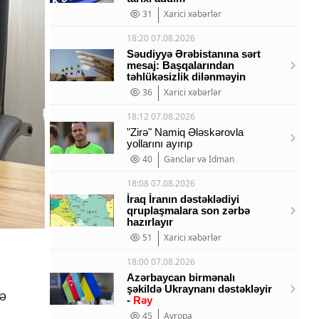
31
Xarici xəbərlər
18:20 07.08.2026
Səudiyyə Ərəbistanına sərt
mesaj: Başqalarından
təhlükəsizlik dilənməyin
36
Xarici xəbərlər
18:12 07.08.2026
"Zirə" Namiq Ələskərovla
yollarını ayırıp
40
Gənclər və İdman
18:08 07.08.2026
İraq İranın dəstəklədiyi
qruplaşmalara son zərbə
hazırlayır
51
Xarici xəbərlər
18:00 07.08.2026
Azərbaycan birmənalı
şəkildə Ukraynanı dəstəkləyir
sə
-
Rəy
45
Avropa