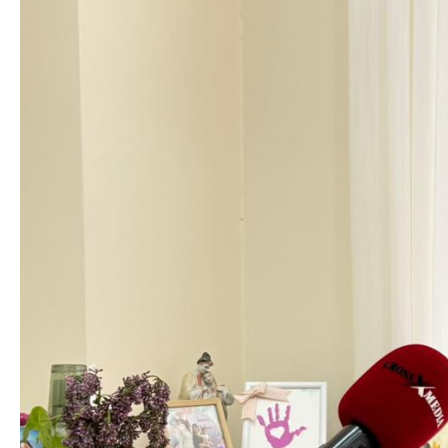
Azərbaycan Beynəl
Siyasi
Forumunun Təşkila
Geosiyasi
İqtisadi
Sosioloji
Araşdırma
Multimedia
Foto
Video
İnfoqrafika
Podcast
Humanitar
Elm və təhsil
Mədəniyyət
Diaspor
Yüksəliş hekayəsi
Mədəniyyətimizin Zəfəri
Zəfər Diasporu
Səhiyyə
Ailə və uşaq
Turizm