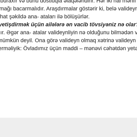
 buraxır və bunu dostluqla əlaqələndirir. Hər iki hal mənfi
mağı bacarmalıdır. Araşdırmalar göstərir ki, belə valideyn
at şəkildə ana- ataları ilə bölüşürlər.
etişdirmək üçün ailələrə ən vacib tövsiyəniz nə olar
ır. Əgər ana- atalar valideynliyin nə olduğunu bilmədən 
 mümkün deyil. Ona görə valideyn olmaq xətrinə valideyn
rməliyik: Övladımız üçün maddi – mənəvi cəhətdən yet