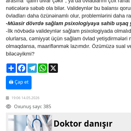
arasına “qalın divar çəkir”, ya da övladlarını çox rahat
nəticələrə səbəb ola bilər. Valideynlər bu balansı qoru
övladları daha özünəinamlı olur, problemlərini daha rah
-Müasir dövrdə sağlam psixologiyaya sahib uşaq y
-İlk növbədə valideynlər sağlam psixologiyada olmalıd
olurlarsa, cəmiyyət üçün sağlam övlad yetişdirmələri
olmaqdansa, maariflənmək lazımdır. Özümüzə sual ve
biləcəyikmi?
Share
Facebook
Telegram
WhatsApp
X
🖨 Çap et
19:06 14.05.2026
Oxunuş sayı: 385
Doktor danışır