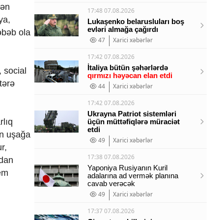
dən
17:48 07.08.2026
ya,
Lukaşenko belarusluları boş
evləri almağa çağırdı
əbəb ola
47
Xarici xəbərlər
17:42 07.08.2026
İtaliya bütün şəhərlərdə
 social
qırmızı həyəcan elan etdi
tərə
44
Xarici xəbərlər
17:42 07.08.2026
Ukrayna Patriot sistemləri
rlıq
üçün müttəfiqlərə müraciət
etdi
ən uşağa
49
Xarici xəbərlər
r,
17:38 07.08.2026
ndan
Yaponiya Rusiyanın Kuril
lem
adalarına ad vermək planına
cavab verəcək
49
Xarici xəbərlər
17:37 07.08.2026