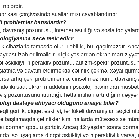
 nələrdir.
ubrikası çərçivəsində suallarımızı cavablandırıb:
ji problemlər hansılardır?
davranış pozuntusu, internet asılılığı və sosialfobiyalard
xologiyasına necə təsir edir?
k cihazlarla təmasda olur. Təbii ki, bu, qaçılmazdır. Anc
aydası izah edilməlidir. Kiçik yaşlardan ekran məruziyyəti
ət əskikliyi, hiperaktiv pozuntu, autizm-spektr pozuntusu
 başlatma və davam etdirməkdə çətinlik çəkmə, xəyal qurm
 isə artıq çəki problemlərinə, cinsəl məzmunlu davranışl
ündə iki saat ekran müddətinin psixoloji baxımdan müsbət
 pozuntusunu artırdığı, hətta intiharı artırdığı müəyyə
oloji dəstəyə ehtiyacı olduğunu anlaya bilər?
əqli gerilik, diqqət əskiliyi, təhlükəli davranışlar, seçici nit
ə başlamaqda çətinliklər kimi hallarda mütəxəssisə müra
arası dərman qəbulu şərtdir. Ancaq 12 yaşdan sonra dərma
də isə uşaqlarda diqqət əskikliyi və hiperaktivlik varsa,