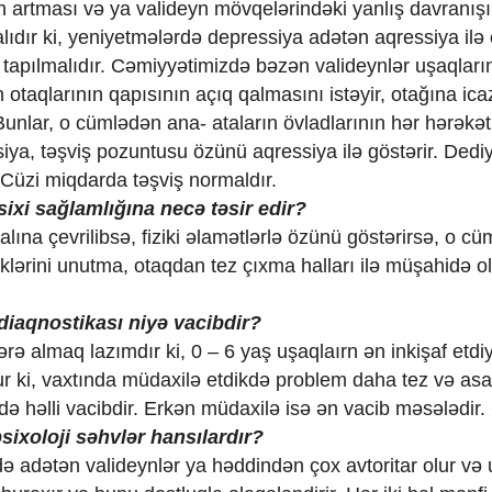
n artması və ya valideyn mövqelərindəki yanlış davranış
ıdır ki, yeniyetmələrdə depressiya adətən aqressiya ilə
tapılmalıdır. Cəmiyyətimizdə bəzən valideynlər uşaqları
taqlarının qapısının açıq qalmasını istəyir, otağına ica
. Bunlar, o cümlədən ana- ataların övladlarının hər hərəkət
ya, təşviş pozuntusu özünü aqressiya ilə göstərir. Dedi
. Cüzi miqdarda təşviş normaldır.
sixi sağlamlığına necə təsir edir?
ına çevrilibsə, fiziki əlamətlərlə özünü göstərirsə, o c
iklərini unutma, otaqdan tez çıxma halları ilə müşahidə o
 diaqnostikası niyə vacibdir?
rə almaq lazımdır ki, 0 – 6 yaş uşaqlaırn ən inkişaf etdiy
dur ki, vaxtında müdaxilə etdikdə problem daha tez və asa
də həlli vacibdir. Erkən müdaxilə isə ən vacib məsələdir.
sixoloji səhvlər hansılardır?
zdə adətən valideynlər ya həddindən çox avtoritar olur və