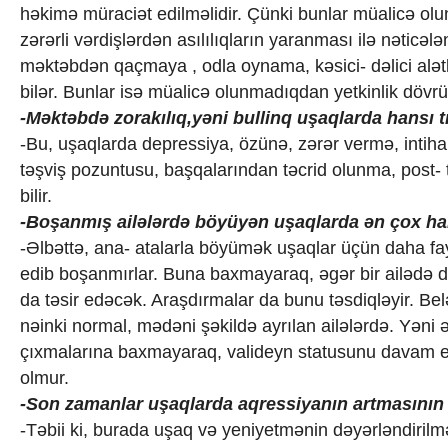
həkimə müraciət edilməlidir. Çünki bunlar müalicə olu
zərərli vərdişlərdən asılılıqların yaranması ilə nətic
məktəbdən qaçmaya , odla oynama, kəsici- dəlici alət
bilər. Bunlar isə müalicə olunmadıqdan yetkinlik dövrün
-Məktəbdə zorakılıq,yəni bullinq uşaqlarda hansı 
-Bu, uşaqlarda depressiya, özünə, zərər vermə, intiha
təşviş pozuntusu, başqalarından təcrid olunma, post-
bilir.
-Boşanmış ailələrdə böyüyən uşaqlarda ən çox han
-Əlbəttə, ana- atalarla böyümək uşaqlar üçün daha fay
edib boşanmırlar. Buna baxmayaraq, əgər bir ailədə d
da təsir edəcək. Araşdırmalar da bunu təsdiqləyir. Bel
nəinki normal, mədəni şəkildə ayrılan ailələrdə. Yəni 
çıxmalarına baxmayaraq, valideyn statusunu davam etd
olmur.
-Son zamanlar uşaqlarda aqressiyanın artmasının 
-Təbii ki, burada uşaq və yeniyetmənin dəyərləndiril