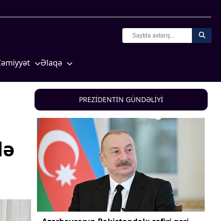
Cəmiyyət
Əlaqə
Crossmedia.az - 1 yaş
Missiyamız
Siyasət
PREZİDENTİN GÜNDƏLİYİ
Məhkəmə və hüquq
yasət
Ekologiya
lə
Zəfər - 5
Gənclər və İdman
a və
Media və QHT
Hadisə
Sağlamlıq