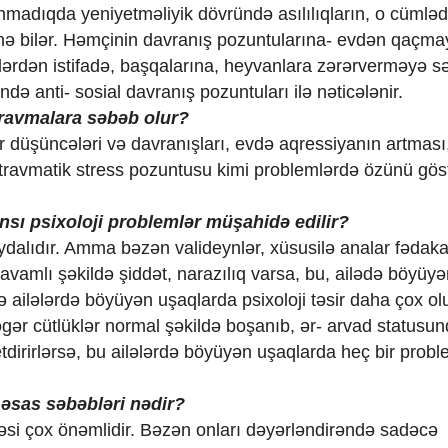
nmadıqda yeniyetməliyik dövründə asılılıqların, o cümlə
ələnə bilər. Həmçinin davranış pozuntularına- evdən qaçma
lərdən istifadə, başqalarına, heyvanlara zərərverməyə s
də anti- sosial davranış pozuntuları ilə nəticələnir.
travmalara səbəb olur?
r düşüncələri və davranışları, evdə aqressiyanın artması,
 travmatik stress pozuntusu kimi problemlərdə özünü gös
sı psixoloji problemlər müşahidə edilir?
dalıdır. Amma bəzən valideynlər, xüsusilə analar fədaka
avamlı şəkildə şiddət, narazılıq varsa, bu, ailədə böyüy
ə ailələrdə böyüyən uşaqlarda psixoloji təsir daha çox olu
əgər cütlüklər normal şəkildə boşanıb, ər- arvad statusu
irirlərsə, bu ailələrdə böyüyən uşaqlarda heç bir prob
əsas səbəbləri nədir?
məsi çox önəmlidir. Bəzən onları dəyərləndirəndə sadəcə