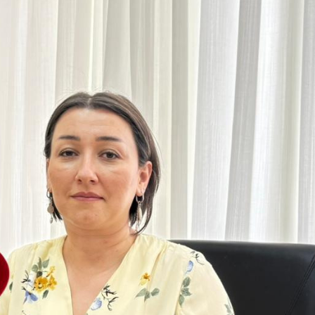
xalq İnvestisiya
Azərbaycanın Malayziyadakı səfi
t Komitəsi yaradılıb
çağırılıb, yenisi təyin olunub