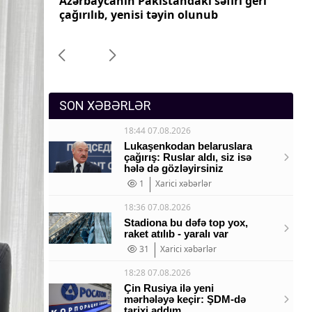
ri geri
Azərbaycanın Pakistandakı səfiri geri
Az
Sosium
çağırılıb, yenisi təyin olunub
ça
Mənəvi dəyərlər
Texnologiya
Mətbuat-150
SON XƏBƏRLƏR
18:44 07.08.2026
Lukaşenkodan belaruslara
çağırış: Ruslar aldı, siz isə
hələ də gözləyirsiniz
1
Xarici xəbərlər
18:36 07.08.2026
Stadiona bu dəfə top yox,
raket atılıb - yaralı var
31
Xarici xəbərlər
18:28 07.08.2026
Çin Rusiya ilə yeni
mərhələyə keçir: ŞDM-də
tarixi addım