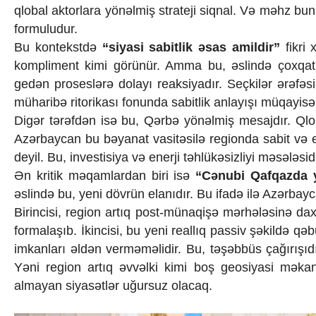
qlobal aktorlara yönəlmiş strateji siqnal. Və məhz bun
formuludur.
Bu kontekstdə
“siyasi sabitlik əsas amildir”
fikri 
kompliment kimi görünür. Amma bu, əslində çoxqatlı 
gedən proseslərə dolayı reaksiyadır. Seçkilər ərəfəs
müharibə ritorikası fonunda sabitlik anlayışı müqayisə
Digər tərəfdən isə bu, Qərbə yönəlmiş mesajdır. Qlobal
Azərbaycan bu bəyanat vasitəsilə regionda sabit və et
deyil. Bu, investisiya və enerji təhlükəsizliyi məsələsidi
Ən kritik məqamlardan biri isə
“Cənubi Qafqazda ye
əslində bu, yeni dövrün elanıdır. Bu ifadə ilə Azərba
Birincisi, region artıq post-münaqişə mərhələsinə dax
formalaşıb. İkincisi, bu yeni reallıq passiv şəkildə qəbu
imkanları əldən verməməlidir. Bu, təşəbbüs çağırışıd
Yəni region artıq əvvəlki kimi boş geosiyasi məkan
almayan siyasətlər uğursuz olacaq.