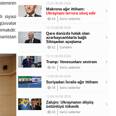
steminin
12:22 06.08.2026
Makrona ağır ittiham:
Ukraynanı terrora sövq edir
i siyasi
64
Xarici xəbərlər
qüvvələr
12:16 06.08.2026
eməkdir.
Qara dənizdə həlak olan
mənistan
azərbaycanlılarla bağlı
Sibiqadan açıqlama
62
Gündəm
12:12 06.08.2026
Tramp: Venesuelanı sevirəm
60
Xarici xəbərlər
12:09 06.08.2026
Suriyadan İsrailə ağır ittiham
58
Xarici xəbərlər
12:06 06.08.2026
Zalujnı: Ukraynanın döyüş
üstünlüyü tükənib
63
Xarici xəbərlər