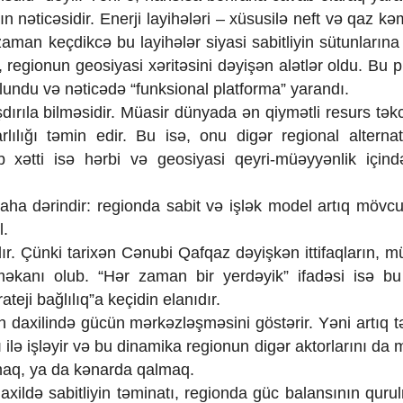
 nəticəsidir. Enerji layihələri – xüsusilə neft və qaz kə
man keçdikcə bu layihələr siyasi sabitliyin sütunlarına ç
l, regionun geosiyasi xəritəsini dəyişən alətlər oldu. Bu 
olundu və nəticədə “funksional platforma” yarandı.
rıla bilməsidir. Müasir dünyada ən qiymətli resurs təkc
barlılığı təmin edir. Bu isə, onu digər regional alternat
nub xətti isə hərbi və geosiyasi qeyri-müəyyənlik içind
ha dərindir: regionda sabit və işlək model artıq mövc
l.
r. Çünki tarixən Cənubi Qafqaz dəyişkən ittifaqların, m
 məkanı olub. “Hər zaman bir yerdəyik” ifadəsi isə b
teji bağlılıq”a keçidin elanıdır.
on daxilində gücün mərkəzləşməsini göstərir. Yəni artıq 
ı ilə işləyir və bu dinamika regionun digər aktorlarını d
maq, ya da kənarda qalmaq.
daxildə sabitliyin təminatı, regionda güc balansının quru