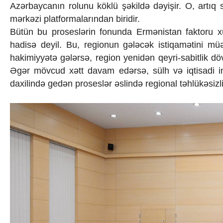
Azərbaycanın rolunu köklü şəkildə dəyişir. O, artıq s
mərkəzi platformalarından biridir.
Bütün bu proseslərin fonunda Ermənistan faktoru xüs
hadisə deyil. Bu, regionun gələcək istiqamətini müə
hakimiyyətə gələrsə, region yenidən qeyri-sabitlik döv
Əgər mövcud xətt davam edərsə, sülh və iqtisadi in
daxilində gedən proseslər əslində regional təhlükəsizl