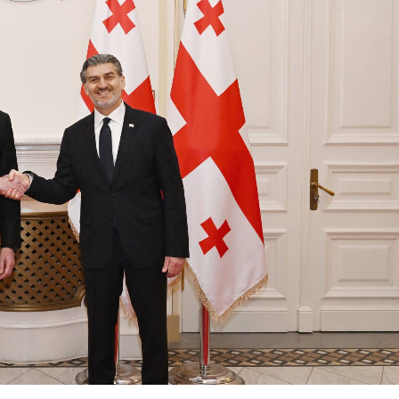
Azərbaycanın Avropa Şurası ya
daimi nümayəndəsi geri çağırıl