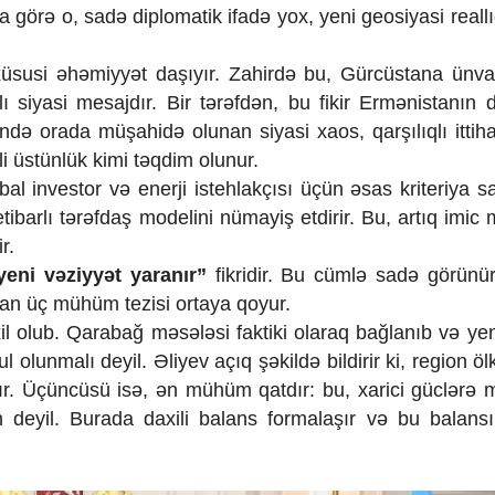
a görə o, sadə diplomatik ifadə yox, yeni geosiyasi reall
xüsusi əhəmiyyət daşıyır. Zahirdə bu, Gürcüstana ünv
siyasi mesajdır. Bir tərəfdən, bu fikir Ermənistanın d
ində orada müşahidə olunan siyasi xaos, qarşılıqlı ittih
li üstünlük kimi təqdim olunur.
 investor və enerji istehlakçısı üçün əsas kriteriya sabi
ibarlı tərəfdaş modelini nümayiş etdirir. Bu, artıq imic 
r.
ni vəziyyət yaranır”
fikridir. Bu cümlə sadə görün
ycan üç mühüm tezisi ortaya qoyur.
il olub. Qarabağ məsələsi faktiki olaraq bağlanıb və yeni
l olunmalı deyil. Əliyev açıq şəkildə bildirir ki, region öl
ır. Üçüncüsü isə, ən mühüm qatdır: bu, xarici güclərə m
 deyil. Burada daxili balans formalaşır və bu balans