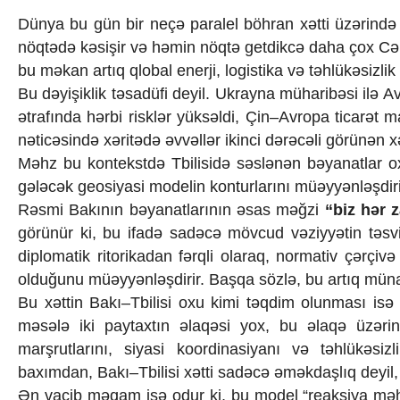
İqtisadiyyat
Dünya bu gün bir neçə paralel böhran xətti üzərində hə
İqtisadi xəbərlər
Energetika
nöqtədə kəsişir və həmin nöqtə getdikcə daha çox Cənu
Neft-qaz
bu məkan artıq qlobal enerji, logistika və təhlükəsizlik
Əmək və sosial siyasət
Bu dəyişiklik təsadüfi deyil. Ukrayna müharibəsi ilə Av
Kənd təsərrüfatı
ətrafında hərbi risklər yüksəldi, Çin–Avropa ticarət
Hərbi sənaye
nəticəsində xəritədə əvvəllər ikinci dərəcəli görünən xət
Telekommunikasiya və nəqliyyat
COP29
Məhz bu kontekstdə Tbilisidə səslənən bəyanatlar oxu
Cəmiyyət
gələcək geosiyasi modelin konturlarını müəyyənləşdiri
Crossmedia.az - 1 yaş
Rəsmi Bakının bəyanatlarının əsas məğzi
“biz hər 
Siyasət
görünür ki, bu ifadə sadəcə mövcud vəziyyətin təsvi
Məhkəmə və hüquq
diplomatik ritorikadan fərqli olaraq, normativ çərçi
Ekologiya
olduğunu müəyyənləşdirir. Başqa sözlə, bu artıq münasib
Zəfər - 5
Gənclər və İdman
Bu xəttin Bakı–Tbilisi oxu kimi təqdim olunması isə 
Media və QHT
məsələ iki paytaxtın əlaqəsi yox, bu əlaqə üzərind
Hadisə
marşrutlarını, siyasi koordinasiyanı və təhlükəsizl
Sağlamlıq
baxımdan, Bakı–Tbilisi xətti sadəcə əməkdaşlıq deyil,
Sosium
Ən vacib məqam isə odur ki, bu model “reaksiya məh
Mənəvi dəyərlər