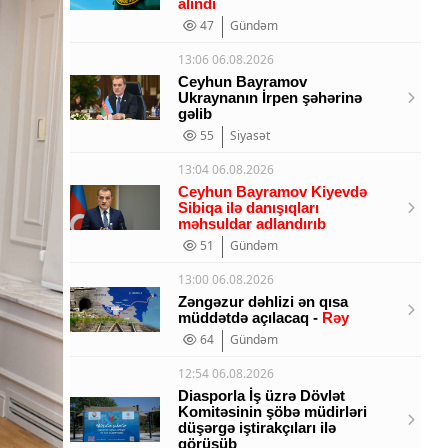
alındı
47
Gündəm
13:06 06.08.2026
Ceyhun Bayramov
Ukraynanın İrpen şəhərinə
gəlib
55
Siyasət
13:04 06.08.2026
Ceyhun Bayramov Kiyevdə
Sibiqa ilə danışıqları
məhsuldar adlandırıb
51
Gündəm
13:00 06.08.2026
Zəngəzur dəhlizi ən qısa
müddətdə açılacaq -
Rəy
64
Gündəm
12:54 06.08.2026
Diasporla İş üzrə Dövlət
Komitəsinin şöbə müdirləri
düşərgə iştirakçıları ilə
görüşüb