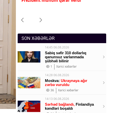
nında
Prezident mühüm qərar verdi
İl
Sosium
ıb
mü
Mənəvi dəyərlər
Texnologiya
Mətbuat-150
SON XƏBƏRLƏR
14:45 06.08.2026
Sabiq səfir 310 dollarlıq
qanunsuz varlanmada
şübhəli bilinir
1
Xarici xəbərlər
14:28 06.08.2026
Moskva:
Ukraynaya ağır
zərbə vuruldu
36
Xarici xəbərlər
14:13 06.08.2026
Sərhəd bağlandı,
Finlandiya
kəndləri boşaldı