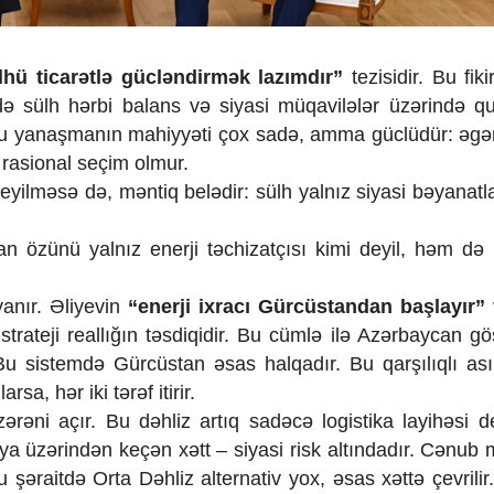
lhü ticarətlə gücləndirmək lazımdır”
tezisidir. Bu fiki
də sülh hərbi balans və siyasi müqavilələr üzərində qu
ır. Bu yanaşmanın mahiyyəti çox sadə, amma güclüdür: əgər
 rasional seçim olmur.
yilməsə də, məntiq belədir: sülh yalnız siyasi bəyanatla
özünü yalnız enerji təchizatçısı kimi deyil, həm də 
yanır. Əliyevin
“enerji ixracı Gürcüstandan başlayır”
 strateji reallığın təsdiqidir. Bu cümlə ilə Azərbaycan gös
 Bu sistemdə Gürcüstan əsas halqadır. Bu qarşılıqlı asılı
rsa, hər iki tərəf itirir.
rəni açır. Bu dəhliz artıq sadəcə logistika layihəsi de
siya üzərindən keçən xətt – siyasi risk altındadır. Cənub
 şəraitdə Orta Dəhliz alternativ yox, əsas xəttə çevrilir