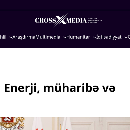
hlil
Araşdırma
Multimedia
Humanitar
İqtisadiyyat
iyasi
Foto
Elm və təhsil
İqtisadi xəbərlər
eosiyasi
Video
Mədəniyyət
Energetika
qtisadi
İnfoqrafika
Diaspor
Neft-qaz
osioloji
Podcast
Yüksəliş hekayəsi
Əmək və sosial si
: Enerji, müharibə və
Mədəniyyətimizin Zəfəri
Kənd təsərrüfatı
Zəfər Diasporu
Hərbi sənaye
Səhiyyə
Telekommunikasiy
nəqliyyat
Ailə və uşaq
COP29
Turizm