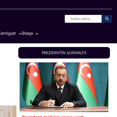
Cəmiyyət
Əlaqə
Crossmedia.az - 1 yaş
Missiyamız
Siyasət
PREZİDENTİN GÜNDƏLİYİ
Məhkəmə və hüquq
yasət
Ekologiya
Zəfər - 5
Gənclər və İdman
a və
Media və QHT
Hadisə
Sağlamlıq