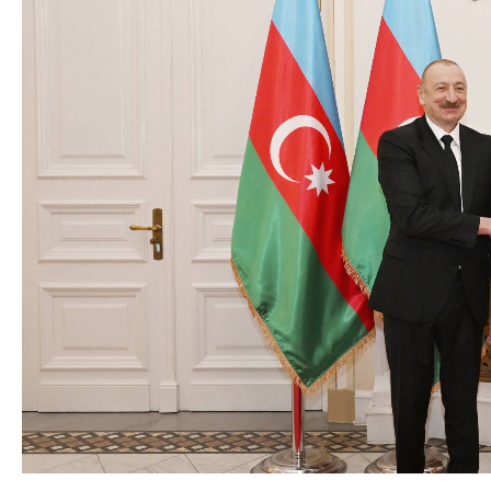
Siyasi
Geosiyasi
İqtisadi
Sosioloji
Araşdırma
Multimedia
Foto
Video
İnfoqrafika
Podcast
Humanitar
Elm və təhsil
Mədəniyyət
Diaspor
Yüksəliş hekayəsi
Mədəniyyətimizin Zəfəri
Zəfər Diasporu
Səhiyyə
Ailə və uşaq
Turizm