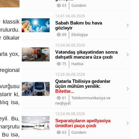
63
Gündəm
12:41 06.08.2026
r klassik
Sabah Bakını bu hava
gözləyir
rulurdu.
69
Ekologiya
 ölkələr
12:34 06.08.2026
Vətəndaş şikayətindən sonra
rla yox,
dəhşətli mənzərə üzə çıxdı
75
Hadisə
regional
12:26 06.08.2026
Qatarla Tbilisiyə gedənlər
vurğusu
üçün mühüm yenilik:
Biletlər...
tərir ki,
61
Telekommunikasiya və
lıq isə,
nəqliyyat
12:24 06.08.2026
yil. Bu,
Separatçıların apellyasiya
ümidləri puça çıxdı
 marşrutu
63
Gündəm
. Bu isə,