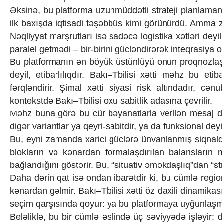
Texnologiya
Əksinə, bu platforma uzunmüddətli strateji planlamanın
Mətbuat-150
ilk baxışda iqtisadi təşəbbüs kimi görünürdü. Amma za
Əlaqə
Nəqliyyat marşrutları isə sadəcə logistika xətləri deyi
Missiyamız
paralel getmədi – bir-birini gücləndirərək inteqrasiya 
Bu platformanın ən böyük üstünlüyü onun proqnozlaşdı
deyil, etibarlılıqdır. Bakı–Tbilisi xətti məhz bu eti
fərqləndirir. Şimal xətti siyasi risk altındadır, cə
kontekstdə Bakı–Tbilisi oxu sabitlik adasına çevrilir.
Məhz buna görə bu cür bəyanatlarla verilən mesaj da
digər variantlar ya qeyri-sabitdir, ya da funksional deyi
Bu, eyni zamanda xarici güclərə ünvanlanmış siqnaldı
blokların və kənardan formalaşdırılan balansların
bağlandığını göstərir. Bu, “situativ əməkdaşlıq”dan “stra
Daha dərin qat isə ondan ibarətdir ki, bu cümlə regi
kənardan gəlmir. Bakı–Tbilisi xətti öz daxili dinamikas
seçim qarşısında qoyur: ya bu platformaya uyğunlaş
Beləliklə, bu bir cümlə əslində üç səviyyədə işləyir: 