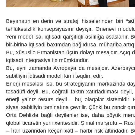
Bəyanatın ən dərin və strateji hissələrindən biri
“sü
təhlükəsizlik konsepsiyasını dəyişir. Ənənəvi model
Yeni model isə, iqtisadi qarşılıqlı asılılığa əsaslan
bir-birinə iqtisadi baxımdan bağlıdırsa, müharibə artıq
Bu, xüsusilə Ermənistan üçün dolayı mesajdır. Açıq de
iqtisadi inteqrasiya ilə mümkündür.
Bu, eyni zamanda Avropaya da mesajdır. Azərbaycan 
sabitliyin iqtisadi modeli kimi təqdim edir.
Enerji məsələsi isə, bu strategiyanın mərkəzində da
təsadüfi deyil. Bu, coğrafi faktın xatırladılması deyil,
enerji yalnız resurs deyil – bu, əlaqələr sistemidir.
siyasi sabitliyin təminatına çevrilir. Çünki bu zəncir qırıla
Orta Dəhlizlə bağlı deyilənlər isə, daha böyük mənzə
qlobal ticarətin yeni xəritəsidir. Şimal marşrutu – Ru
– İran üzərindən keçən xətt – hərbi risk altındadır. Bu