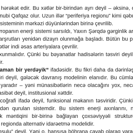
rəkət edir. Bu xətlər bir-birindən ayrı deyil – əksinə, o
bi Qafqaz olur. Uzun illər “periferiya regionu” kimi qəbu
 sisteminin mərkəzi düyünlərindən birinə çevrilib.
ropanın enerji sistemi sarsıldı, Yaxın Şərqdə gərginlik ar
 marşrutları yenidən dizayn olunmağa başladı. Bütün bu p
lər indi əsas arteriyalara çevrilir.
nmalıdır. Çünki bu bəyanatlar hadisələrin təsviri deyil
r.
zaman bir yerdəyik”
ifadəsidir. Bu fikri daha da dərinlə
ri deyil, gələcək davranış modelinin elanıdır. Bu cümlə
və yaradır – yəni münasibətlərin necə olacağını yox, nec
ət deyil, institusional xəttdir.
coğrafi ifadə deyil, funksional məkanın təsviridir. Çünk
ən qurulan sistemdir. Bu sistem enerji axınlarını, n
ik məntiqini bir-birinə bağlayan çoxsəviyyəli struktu
 regionda alternativ idarəetmə modelidir.
sulu” deyil. Yəni o, hansısa böhrana cavab olaraq yar