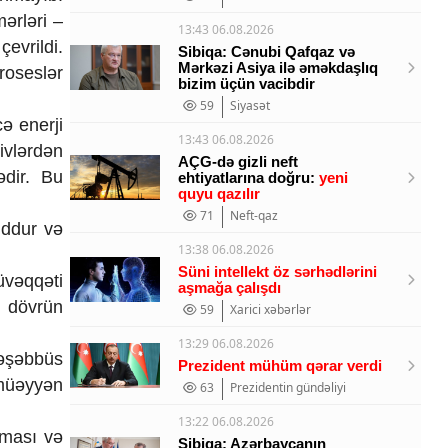
mərləri –
13:43 06.08.2026
evrildi.
Sibiqa: Cənubi Qafqaz və
Mərkəzi Asiya ilə əməkdaşlıq
proseslər
bizim üçün vacibdir
59
Siyasət
ə enerji
13:43 06.08.2026
ivlərdən
AÇG-də gizli neft
ədir. Bu
ehtiyatlarına doğru:
yeni
quyu qazılır
71
Neft-qaz
uddur və
13:38 06.08.2026
Süni intellekt öz sərhədlərini
üvəqqəti
aşmağa çalışdı
u dövrün
59
Xarici xəbərlər
13:29 06.08.2026
təşəbbüs
Prezident mühüm qərar verdi
a müəyyən
63
Prezidentin gündəliyi
13:22 06.08.2026
lması və
Sibiqa: Azərbaycanın