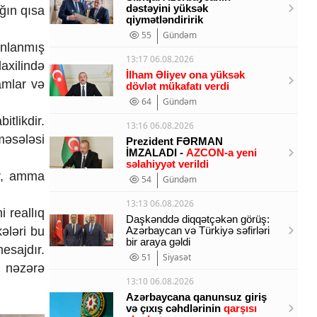
dəstəyini yüksək
ığın qısa
qiymətləndiririk
55
Gündəm
anlanmış
13:17 06.08.2026
axilində
İlham Əliyev ona yüksək
amlar və
dövlət mükafatı verdi
64
Gündəm
tlikdir.
13:16 06.08.2026
məsələsi
Prezident FƏRMAN
İMZALADI -
AZCON-a yeni
səlahiyyət verildi
ür, amma
54
Gündəm
13:13 06.08.2026
 reallıq
Daşkənddə diqqətçəkən görüş:
kələri bu
Azərbaycan və Türkiyə səfirləri
bir araya gəldi
esajdır.
51
Siyasət
ı nəzərə
13:10 06.08.2026
Azərbaycana qanunsuz giriş
və çıxış cəhdlərinin
qarşısı