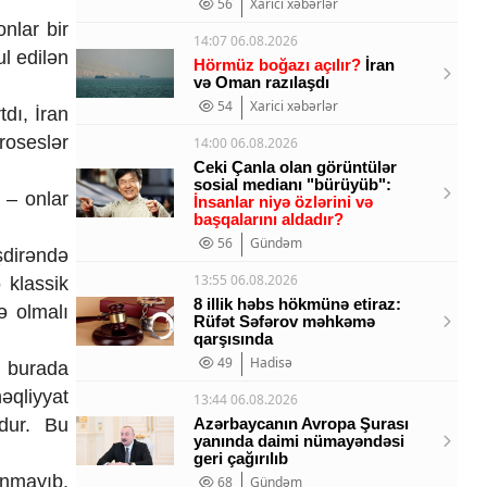
56
Xarici xəbərlər
nlar bir
14:07 06.08.2026
l edilən
Hörmüz boğazı açılır?
İran
və Oman razılaşdı
54
Xarici xəbərlər
tdı, İran
roseslər
14:00 06.08.2026
Ceki Çanla olan görüntülər
sosial medianı "bürüyüb":
 – onlar
İnsanlar niyə özlərini və
başqalarını aldadır?
56
Gündəm
şdirəndə
13:55 06.08.2026
 klassik
8 illik həbs hökmünə etiraz:
ə olmalı
Rüfət Səfərov məhkəmə
qarşısında
49
Hadisə
i burada
əqliyyat
13:44 06.08.2026
rdur. Bu
Azərbaycanın Avropa Şurası
yanında daimi nümayəndəsi
geri çağırılıb
anmayıb.
68
Gündəm