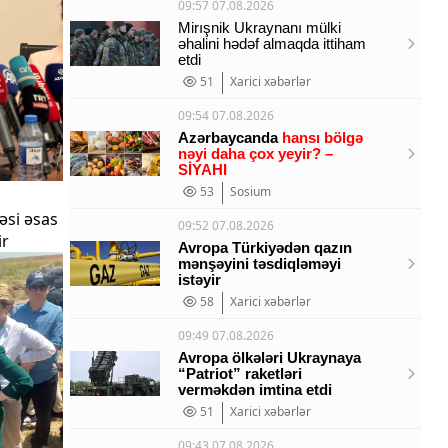
09:57 07.08.2026
Mirışnik Ukraynanı mülki
əhalini hədəf almaqda ittiham
etdi
51
Xarici xəbərlər
09:54 07.08.2026
Azərbaycanda
hansı bölgə
nəyi daha çox yeyir? –
SİYAHI
53
Sosium
əsi əsas
09:52 07.08.2026
ir
Avropa Türkiyədən qazın
mənşəyini təsdiqləməyi
istəyir
58
Xarici xəbərlər
09:49 07.08.2026
Avropa ölkələri Ukraynaya
“Patriot” raketləri
verməkdən imtina etdi
51
Xarici xəbərlər
09:43 07.08.2026