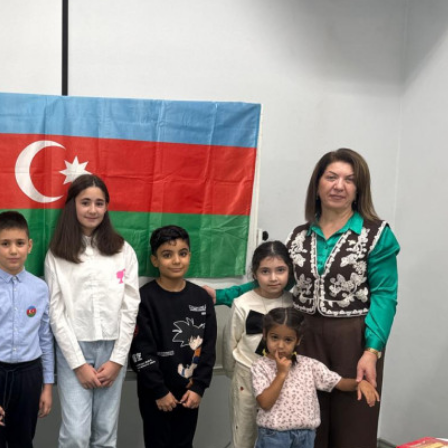
opa Şurası yanında
Prezident mühüm qərar verdi
 geri çağırılıb