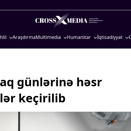
hlil
Araşdırma
Multimedia
Humanitar
İqtisadiyyat
iyasi
Foto
Elm və təhsil
İqtisadi xəbərlər
eosiyasi
Video
Mədəniyyət
Energetika
qtisadi
İnfoqrafika
Diaspor
Neft-qaz
osioloji
Podcast
Yüksəliş hekayəsi
Əmək və sosial si
raq günlərinə həsr
Mədəniyyətimizin Zəfəri
Kənd təsərrüfatı
lər keçirilib
Zəfər Diasporu
Hərbi sənaye
Səhiyyə
Telekommunikasiy
nəqliyyat
Ailə və uşaq
COP29
Turizm