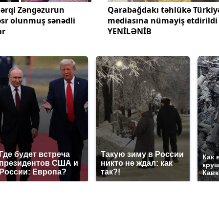
Şərqi Zəngəzurun
Qarabağdakı təhlükə Türkiy
həsr olunmuş sənədli
mediasına nümayiş etdirildi 
ır
YENİLƏNİB
Где будет встреча
Такую зиму в России
Как 
президентов США и
никто не ждал: как
круш
России: Европа?
так?!
Кавк