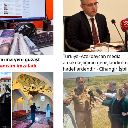
Türkiyə–Azərbaycan media
arına yeni güzəşt -
əməkdaşlığının genişləndirilm
rəncam imzaladı
hədəflərdəndir - Cihangir İşbil