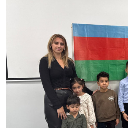
Azərbaycanın Avr
Siyasi
daimi nümayəndəsi
Geosiyasi
İqtisadi
Sosioloji
Araşdırma
Multimedia
Foto
Video
İnfoqrafika
Podcast
Humanitar
Elm və təhsil
Mədəniyyət
Diaspor
Yüksəliş hekayəsi
Mədəniyyətimizin Zəfəri
Zəfər Diasporu
Səhiyyə
Ailə və uşaq
Turizm