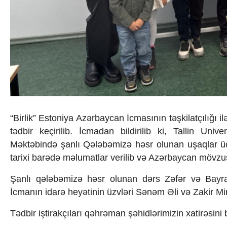
İqtisadiyyat
İqtisadi xəbərlər
Energetika
Neft-qaz
Əmək və sosial siyasət
Kənd təsərrüfatı
Hərbi sənaye
Telekommunikasiya və nəqliyyat
COP29
Cəmiyyət
Crossmedia.az - 1 yaş
“Birlik” Estoniya Azərbaycan İcmasının təşkilatçılığı i
Siyasət
tədbir keçirilib. İcmadan bildirilib ki, Tallin Uni
Məhkəmə və hüquq
Məktəbində şanlı Qələbəmizə həsr olunan uşaqlar üçü
Ekologiya
tarixi barədə məlumatlar verilib və Azərbaycan mövzusu
Zəfər - 5
Gənclər və İdman
Şanlı qələbəmizə həsr olunan dərs Zəfər və Bayraq g
Media və QHT
İcmanın idarə heyətinin üzvləri Sənəm Əli və Zakir Mir
Hadisə
Sağlamlıq
Tədbir iştirakçıları qəhrəman şəhidlərimizin xatirəsini b
Sosium
Mənəvi dəyərlər