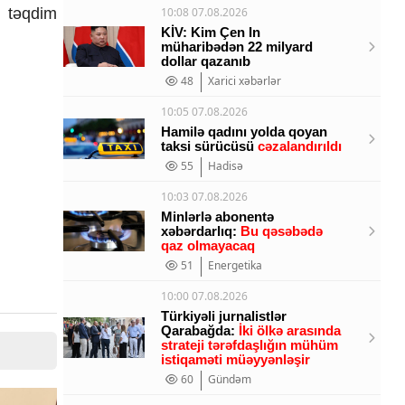
ı təqdim
10:08 07.08.2026
KİV: Kim Çen In
müharibədən 22 milyard
dollar qazanıb
48
Xarici xəbərlər
10:05 07.08.2026
Hamilə qadını yolda qoyan
taksi sürücüsü
cəzalandırıldı
55
Hadisə
10:03 07.08.2026
Minlərlə abonentə
xəbərdarlıq:
Bu qəsəbədə
qaz olmayacaq
51
Energetika
10:00 07.08.2026
Türkiyəli jurnalistlər
Qarabağda:
İki ölkə arasında
strateji tərəfdaşlığın mühüm
istiqaməti müəyyənləşir
60
Gündəm