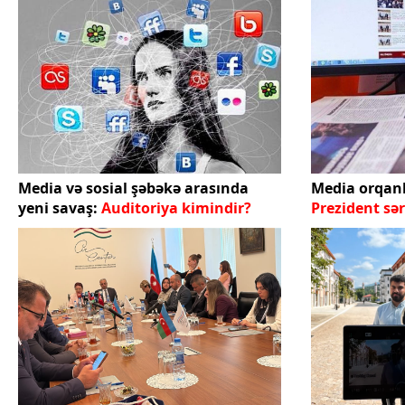
Media və sosial şəbəkə arasında
Media orqanl
yeni savaş:
Auditoriya kimindir?
Prezident sə