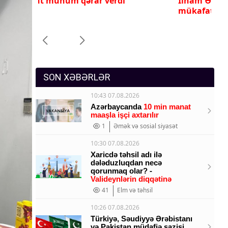
İlham Əliyev ona yüksək dövlət
Pr
Sosium
mükafatı verdi
ye
Mənəvi dəyərlər
Texnologiya
Mətbuat-150
SON XƏBƏRLƏR
10:43 07.08.2026
Azərbaycanda
10 min manat
maaşla işçi axtarılır
1
Əmək və sosial siyasət
10:30 07.08.2026
Xaricdə təhsil adı ilə
dələduzluqdan necə
qorunmaq olar? -
Valideynlərin diqqətinə
41
Elm və təhsil
10:26 07.08.2026
Türkiyə, Səudiyyə Ərəbistanı
və Pakistan müdafiə sazişi