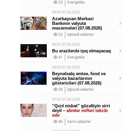
53
Energetika
09:09 07.08.2026
Azərbaycan Mərkəzi
Bankının valyuta
məzənnələri (07.08.2026)
52
İqtisadi xəbərlər
09:07 07.08.2026
Bu ərazilərdə işıq olmayacaq
61
Energetika
09:05 07.08.2026
Beynəlxalq əmtəə, fond və
valyuta bazarlarının
göstəriciləri (07.08.2026)
56
İqtisadi xəbərlər
07:43 07.08.2026
“Qızıl nisbət” gözəlliyin sirri
deyil –
alimlər mifləri təkzib
edir
86
Xarici xəbərlər