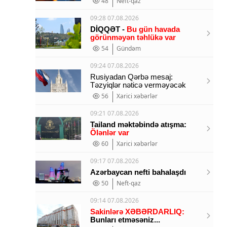
48
Neft-qaz
09:28 07.08.2026
DİQQƏT -
Bu gün havada
görünməyən təhlükə var
54
Gündəm
09:24 07.08.2026
Rusiyadan Qərbə mesaj:
Təzyiqlər nəticə verməyəcək
56
Xarici xəbərlər
09:21 07.08.2026
Tailand məktəbində atışma:
Ölənlər var
60
Xarici xəbərlər
09:17 07.08.2026
Azərbaycan nefti bahalaşdı
50
Neft-qaz
09:14 07.08.2026
Sakinlərə XƏBƏRDARLIQ:
Bunları etməsəniz...