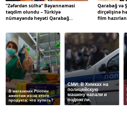
“Zəfərdən sülhə” Bəyannaməsi
Qarabağ və 
təqdim olundu – Türkiyə
dirçəlişinə 
nümayəndə heyəti Qarabağ
film hazırlan
səfərinin nəticələrini açıqladı
СМИ: В Химках на
полицейскую
В магазинах России
машину напали и
ажиотаж из-за этого
подожгли.
продукта: что купить?