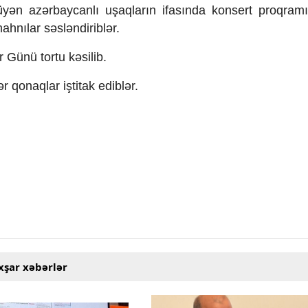
yən azərbaycanlı uşaqların ifasında konsert proqram
hnılar səsləndiriblər.
 Günü tortu kəsilib.
qonaqlar iştitak ediblər.
xşar xəbərlər