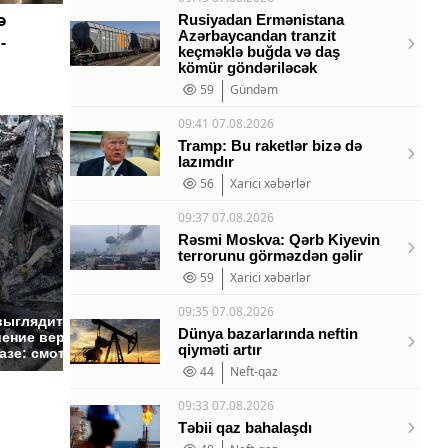
ə
Rusiyadan Ermənistana
Azərbaycandan tranzit
-
keçməklə buğda və daş
kömür göndəriləcək
59
Gündəm
09:41 07.08.2026
Tramp: Bu raketlər bizə də
lazımdır
56
Xarici xəbərlər
09:37 07.08.2026
Rəsmi Moskva: Qərb Kiyevin
terrorunu görməzdən gəlir
59
Xarici xəbərlər
09:35 07.08.2026
Не ешьте эту
В ОАЭ 
выглядит место
готовую еду из
Dünya bazarlarında neftin
жестоко
ение вертолета на
qiyməti artır
магазина: список
крипто
азе: смотреть
44
Neft-qaz
09:33 07.08.2026
Təbii qaz bahalaşdı