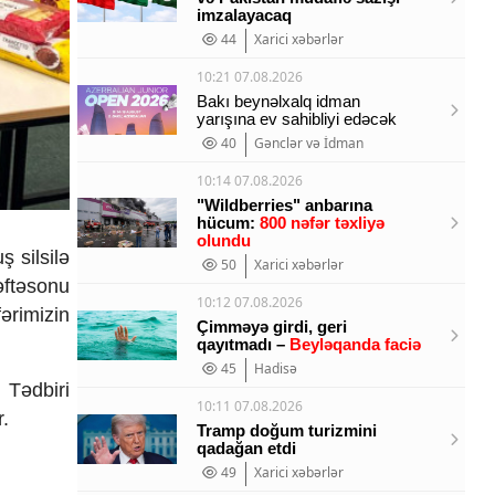
imzalayacaq
44
Xarici xəbərlər
10:21 07.08.2026
Bakı beynəlxalq idman
yarışına ev sahibliyi edəcək
40
Gənclər və İdman
10:14 07.08.2026
"Wildberries" anbarına
hücum:
800 nəfər təxliyə
olundu
ş silsilə
50
Xarici xəbərlər
əftəsonu
10:12 07.08.2026
ərimizin
Çimməyə girdi, geri
qayıtmadı –
Beyləqanda faciə
45
Hadisə
 Tədbiri
10:11 07.08.2026
r.
Tramp doğum turizmini
qadağan etdi
49
Xarici xəbərlər