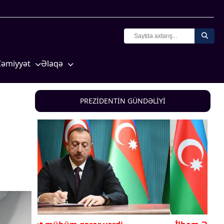
Cəmiyyət
Əlaqə
Crossmedia.az - 1 yaş
Missiyamız
Siyasət
PREZİDENTİN GÜNDƏLİYİ
Məhkəmə və hüquq
yasət
Ekologiya
Zəfər - 5
Gənclər və İdman
a və
Media və QHT
Hadisə
Sağlamlıq