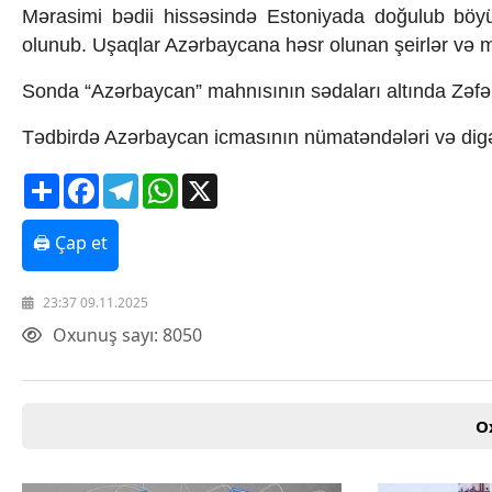
Mərasimi bədii hissəsində Estoniyada doğulub böyü
Texnologiya
olunub. Uşaqlar Azərbaycana həsr olunan şeirlər və ma
Mətbuat-150
Əlaqə
Sonda “Azərbaycan” mahnısının sədaları altında Zəfər
Missiyamız
Tədbirdə Azərbaycan icmasının nümatəndələri və digər 
Share
Facebook
Telegram
WhatsApp
X
🖨 Çap et
23:37 09.11.2025
Oxunuş sayı: 8050
O