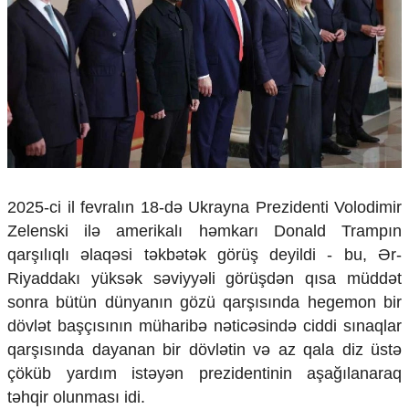
Çarpaz baxış
Təhlil
Siyasi
Geosiyasi
İqtisadi
Sosioloji
Araşdırma
Multimedia
2025-ci il fevralın 18-d
ə Ukrayna Prezidenti Volodimir
Foto
Zelenski ilə amerikal
ı h
əmkar
ı Donald Trampın
Video
İnfoqrafika
qarşılıqlı
əlaqəsi təkbətək g
örü
ş deyildi - bu, Ər-
Podcast
Riyaddakı y
üks
ək səviyyəli g
örü
şd
ən q
ısa m
üdd
ət
sonra b
ütün dünyan
ın g
özü qar
şısında hegemon bir
Humanitar
d
övl
ət ba
ş
ç
ısının m
üharib
ə nəticəsində ciddi s
ınaqlar
Elm və təhsil
qarşısında dayanan bir d
övl
ətin və az qala diz
üst
ə
Mədəniyyət
çöküb yard
ım ist
əyən prezidentinin a
şağılanaraq
Diaspor
t
əhqir olunmas
ı idi.
Yüksəliş hekayəsi