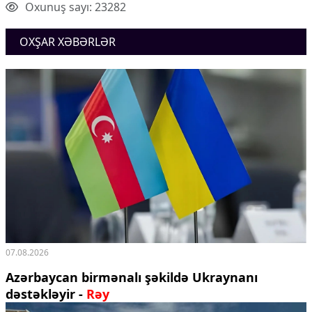
Oxunuş sayı: 23282
OXŞAR XƏBƏRLƏR
07.08.2026
Azərbaycan birmənalı şəkildə Ukraynanı
dəstəkləyir -
Rəy