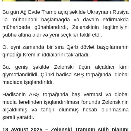
Bu g
ün A
ğ Evd
ə Tramp a
ç
ıq ş
əkildə Ukraynan
ı Rusiya
il
ə m
üharib
əni ba
şlamaqda v
ə davam etdirməkdə
m
üharib
ədə g
ünahland
ırdı, Zelenskinin legitimliyini
ş
übh
ə alt
ına aldı v
ə yeni se
çkil
ər təklif etdi.
O, eyni zamanda bir s
ıra Q
ərb d
övl
ət ba
ş
ç
ılarınının
qınadığı Kremlin iddialarını t
əkrarlad
ı.
Bu, geniş ş
əkildə Zelenski
üçün alçald
ıcı kimi
qiym
ətləndirildi.
Çünki hadis
ə AB
Ş torpağında, qlobal
mediada işıqlandırıldı.
Hadis
ənin AB
Ş torpağında baş verm
əsi və qlobal
media tərəfindən i
şıqlandırılması fonunda Zelenskinin
al
çald
ılmış v
ə təhqir olunmu
ş hesab olunmasına
ş
ərait yaratd
ı.
18 avqust 2025
– Zelenski Tramp
ın s
ülh plan
ını