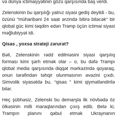
v
ə d
ünya ictimaiyy
ətinin g
özü qar
şısında baş verdi.
Zelenskinin bu qarşılığı yalnız siyasi gediş deyildi - bu,
özünü "müharib
əni 24 saat ərzində bitirə biləcək" bir
qlobal g
üc kimi t
əqdim edən Tramp
üçün ictimai siyasi
m
ə
ğlubiyy
ət idi.
Qisas , yoxsa strateji zərurət?
Bəli, Zelenskinin rədd edilməsini siyasi qar
şılıq
forması kimi ş
ərh etmək olar – o, bu dəfə Tramp
ı
qlobal media qarşısında diqq
ət mərkəzində qoyaraq,
onun tərəfindən təhqir olunmas
ının
əvəzini
ç
ıxdı.
Simvolik siyas
ətdə bu, “qisas ” kimi qiymətləndirilə
bilər.
He
ç
ş
übh
əsiz, Zelenski bu demar
şla ilk n
övb
ədə
öz
ölk
əsinin milli maraqlar
ından
ç
ıxış edib. Bel
ə ki,
Tramp
ın planını q
əbul etmək Ukraynan
ın