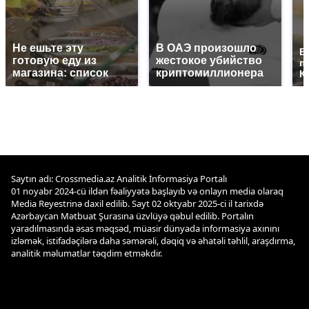
Не ешьте эту
В ОАЭ произошло
В
готовую еду из
жестокое убийство
п
магазина: список
криптомиллионера
К
Saytın adı: Crossmedia.az Analitik İnformasiya Portalı
01 noyabr 2024-cü ildən fəaliyyətə başlayıb və onlayn media olaraq
Media Reyestrinə daxil edilib. Sayt 02 oktyabr 2025-ci il tarixdə
Azərbaycan Mətbuat Şurasına üzvlüyə qəbul edilib. Portalın
yaradılmasında əsas məqsəd, müasir dünyada informasiya axınını
izləmək, istifadəçilərə daha səmərəli, dəqiq və əhatəli təhlil, araşdırma,
analitik məlumatlar təqdim etməkdir.