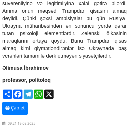
suverenliyin
ə və legitimliyinə xələl gətirə bilərdi.
Amma onun məqsədi Trampdan qisas
ını almaq
deyildi.
Çünki
ş
əxsi ambisiyalar bu g
ün Rusiya-
Ukrayna müharib
əsindən ən sonuncu yerdə qərar
tutan psixoloji elementlərdir. Zelenski
ölk
əsinin
maraqlar
ını ortaya qoydu. Bunu Trampdan qisas
almaq kimi qiym
ətləndirənlər isə Ukraynada ba
ş
ver
ənləri tamamilə dərk etməyən siyasət
çil
ərdir.
Əlimusa İbrahimov
professor, politoloq
Share
Facebook
Telegram
WhatsApp
X
🖨 Çap et
09:21 19.08.2025