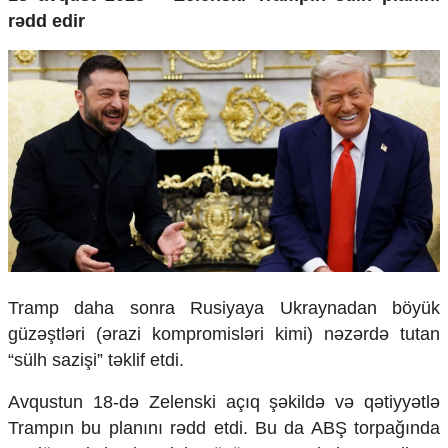
r
ədd edir
Tramp daha sonra Rusiyaya Ukraynadan b
öyük
güz
ə
ştl
əri (ərazi kompromisləri kimi) nəzərdə tutan
“s
ülh sazi
şi” t
əklif etdi.
Avqustun 18-də Zelenski a
ç
ıq ş
əkildə və qətiyyətlə
Tramp
ın bu planını r
ədd etdi. Bu da AB
Ş torpağında