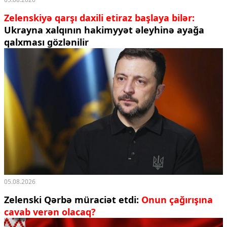
Zelenskiyə qarşı daxili etiraz başlaya bilər:
Ukrayna xalqının hakimyyət əleyhinə ayağa
qalxması gözlənilir
05.08.2026
Zelenski Qərbə müraciət etdi:
Onun çağırışına
cavab verən olacaq?