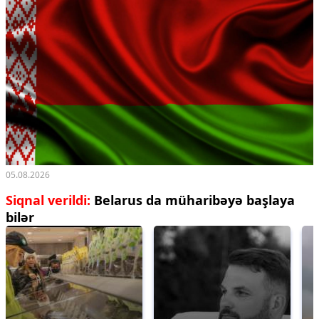
05.08.2026
Siqnal verildi:
Belarus da müharibəyə başlaya
bilər