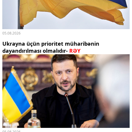
05.08.2026
Ukrayna üçün prioritet müharibənin
dayandırılması olmalıdır-
RƏY
05.08.2026