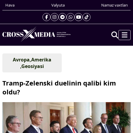
Hava
Valyuta
Namaz vaxtları
Prezidentin gündəliyi
Avropa,Amerika
Gündəm
,Geosiyasi
Dünya
Xarici xəbərlər
Tramp-Zelenski duelinin qalibi kim
Cənubi Qafqaz
oldu?
Türk Dünyası
Yaxın Şərq
Avropa
Amerika
Asiya
Afrika