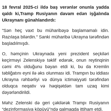
Mədəniyyətimizin Zəfəri
18 fevral 2025-ci ild
ə ba
ş ver
ənlər onunla yadda
Zəfər Diasporu
qald
ı ki,Tramp Rusiyanın davam ed
ən i
şğalında
Səhiyyə
Ailə və uşaq
Ukraynanı g
ünahland
ırdı:
Turizm
"S
ən he
ç vaxt bu müharib
əyə ba
şlamamalı idin.
İqtisadiyyat
Razılaşa bil
ərdin." Sanki m
üharib
ə Ukrayna tərəfindən
İqtisadi xəbərlər
ba
şladılmışdı.
Energetika
O, h
əm
çinin Ukraynada yeni prezident seçkil
əri
Neft-qaz
Əmək və sosial siyasət
ke
çirm
əyi Zelenskiyə təklif edərək, onun reytinqinin
Kənd təsərrüfatı
cəmi 4% oldu
ğunu b
əyan etdi ki, bu da Kremlin
Hərbi sənaye
təbli
ğatını eyni il
ə əks olunmas
ı idi. Trampın bu iddiası
Telekommunikasiya və nəqliyyat
Ukrayna r
əhbərliyi və d
ünya ictimaiyy
əti tərəfindən
COP29
olduqca neqativ və həqiqətdən tam uzaq kimi
Cəmiyyət
dəyərləndirildi.
Crossmedia.az - 1 yaş
Məhz Zelenski də geri
ç
əkilərək Tramp
ı Rusiyanın
Siyasət
“dezinformasiya k
öpüyü”nd
ə qalmaqda ittiham etdi.
Məhkəmə və hüquq