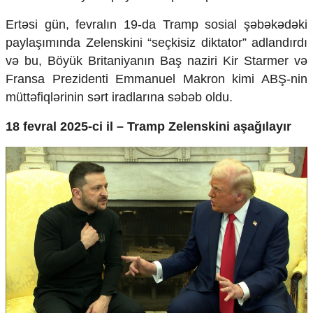
Ekologiya
Ertəsi g
ün, fevral
ın 19-da Tramp sosial ş
əbəkədəki
Zəfər - 5
payla
şımında Zelenskini “se
çkisiz diktator” adland
ırdı
Gənclər və İdman
Media və QHT
v
ə bu, B
öyük Britaniyan
ın Baş naziri Kir Starmer v
ə
Hadisə
Fransa Prezidenti Emmanuel Makron kimi AB
Ş-nin
Sağlamlıq
m
ütt
əfiqlərinin sərt iradlar
ına s
əbəb oldu.
Sosium
Mənəvi dəyərlər
18 fevral 2025-ci il – Tramp Zelenskini a
şağılayır
Texnologiya
Mətbuat-150
Əlaqə
Missiyamız