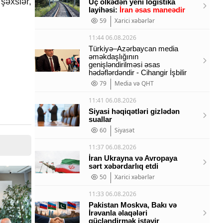
şəxslər,
Üç ölkədən yeni logistika
layihəsi:
İran əsas maneədir
59
Xarici xəbərlər
11:44 06.08.2026
Türkiyə–Azərbaycan media
əməkdaşlığının
genişləndirilməsi əsas
hədəflərdəndir - Cihangir İşbilir
79
Media və QHT
11:41 06.08.2026
Siyasi həqiqətləri gizlədən
suallar
60
Siyasət
11:37 06.08.2026
İran Ukrayna və Avropaya
sərt xəbərdarlıq etdi
50
Xarici xəbərlər
11:33 06.08.2026
Pakistan Moskva, Bakı və
İrəvanla əlaqələri
gücləndirmək istəyir