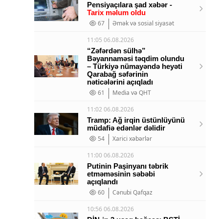
Pensiyaçılara şad xəbər -
Tarix məlum oldu
67
Əmək və sosial siyasət
11:05 06.08.2026
“Zəfərdən sülhə”
Bəyannaməsi təqdim olundu
– Türkiyə nümayəndə heyəti
Qarabağ səfərinin
nəticələrini açıqladı
61
Media və QHT
11:02 06.08.2026
Tramp: Ağ irqin üstünlüyünü
müdafiə edənlər
dəlidir
54
Xarici xəbərlər
11:00 06.08.2026
Putinin Paşinyanı təbrik
etməməsinin səbəbi
açıqlandı
60
Cənubi Qafqaz
10:56 06.08.2026