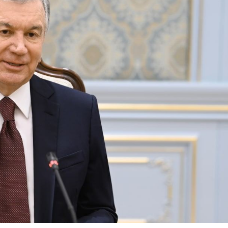
ndə olan əsas
Sosial şəbəkələrdə yaş məhdudi
əsi qaydası dəyişib
tələbinin pozulmasına görə cər
müəyyənləşib