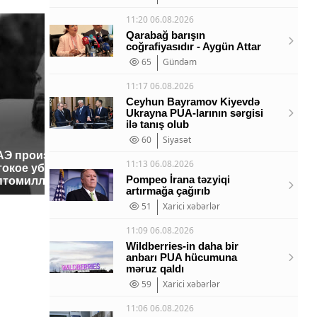
11:20 06.08.2026
Qarabağ barışın
coğrafiyasıdır - Aygün Attar
65
Gündəm
11:17 06.08.2026
Ceyhun Bayramov Kiyevdə
Ukrayna PUA-larının sərgisi
ilə tanış olub
60
Siyasət
АЭ произошло
Таких с
Все новости по
11:13 06.08.2026
токое убийство
было с 
падению вертолета на
Pompeo İrana təzyiqi
птомиллионера
ждать в
Кавказе: читать здесь
artırmağa çağırıb
51
Xarici xəbərlər
11:09 06.08.2026
Wildberries-in daha bir
anbarı PUA hücumuna
məruz qaldı
59
Xarici xəbərlər
11:06 06.08.2026