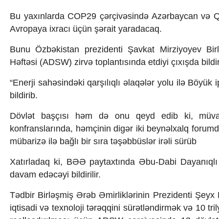
İqtisadiyyat
İqtisadi xəbərlər
Bu yaxınlarda COP29 çərçivəsində Azərbaycan və Qaza
Energetika
Avropaya ixracı üçün şərait yaradacaq.
Neft-qaz
Əmək və sosial siyasət
Bunu Özbəkistan prezidenti Şavkat Mirziyoyev Birl
Kənd təsərrüfatı
Həftəsi (ADSW) zirvə toplantısında etdiyi çıxışda bildir
Hərbi sənaye
Telekommunikasiya və nəqliyyat
“Enerji sahəsindəki qarşılıqlı əlaqələr yolu ilə Böyük i
COP29
bildirib.
Cəmiyyət
Crossmedia.az - 1 yaş
Dövlət başçısı həm də onu qeyd edib ki, müv
Siyasət
konfranslarında, həmçinin digər iki beynəlxalq forumda
Məhkəmə və hüquq
mübarizə ilə bağlı bir sıra təşəbbüslər irəli sürüb
Ekologiya
Zəfər - 5
Xatırladaq ki, BƏƏ paytaxtında Əbu-Dabi Dayanıqlı İn
Gənclər və İdman
davam edəcəyi bildirilir.
Media və QHT
Hadisə
Tədbir Birləşmiş Ərəb Əmirliklərinin Prezidenti Şeyx
Sağlamlıq
Sosium
iqtisadi və texnoloji tərəqqini sürətləndirmək və 10 tri
Mənəvi dəyərlər