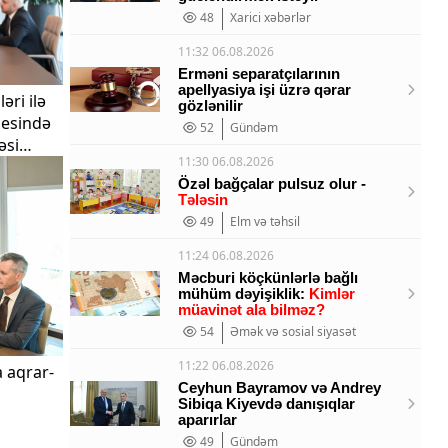
48
Xarici xəbərlər
11:32 06.08.2026
Erməni separatçılarının
apellyasiya işi üzrə qərar
əri ilə
gözlənilir
sesində
52
Gündəm
əsi
11:30 06.08.2026
Özəl bağçalar pulsuz olur -
Tələsin
49
Elm və təhsil
11:24 06.08.2026
Məcburi köçkünlərlə bağlı
mühüm dəyişiklik:
Kimlər
müavinət ala bilməz?
54
Əmək və sosial siyasət
11:22 06.08.2026
 aqrar-
Ceyhun Bayramov və Andrey
Sibiqa Kiyevdə danışıqlar
aparırlar
49
Gündəm