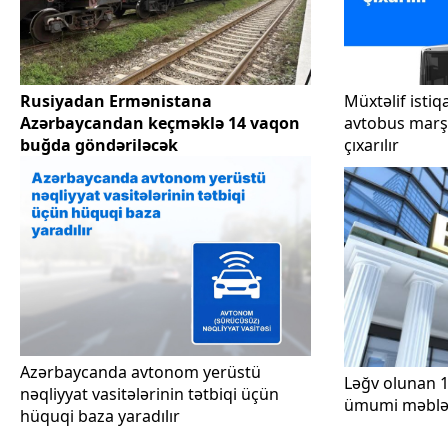
Rusiyadan Ermənistana
Müxtəlif ist
Azərbaycandan keçməklə 14 vaqon
avtobus marş
buğda göndəriləcək
çıxarılır
Azərbaycanda avtonom yerüstü
Ləğv olunan 
nəqliyyat vasitələrinin tətbiqi üçün
ümumi məbləğ
hüquqi baza yaradılır