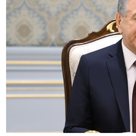
Dövlət mülkiyyəti
Siyasi
vəsaitlərin verilm
Geosiyasi
İqtisadi
Sosioloji
Araşdırma
Multimedia
Foto
Video
İnfoqrafika
Podcast
Humanitar
Elm və təhsil
Mədəniyyət
Diaspor
Yüksəliş hekayəsi
Mədəniyyətimizin Zəfəri
Zəfər Diasporu
Səhiyyə
Ailə və uşaq
Turizm