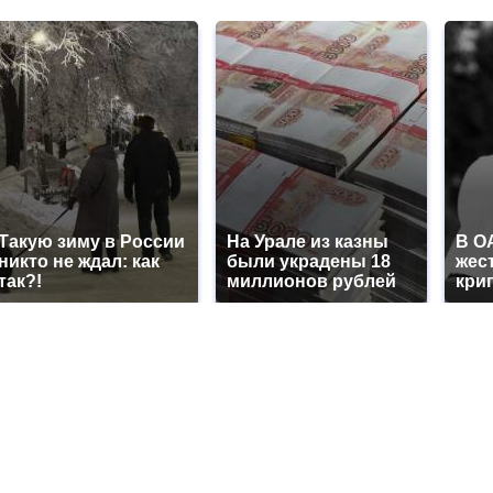
Такую зиму в России
На Урале из казны
В О
никто не ждал: как
были украдены 18
жес
так?!
миллионов рублей
кри