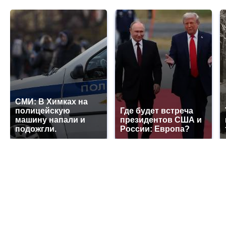
СМИ: В Химках на
полицейскую
Где будет встреча
машину напали и
президентов США и
подожгли.
России: Европа?