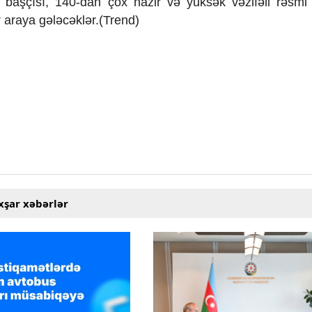
başçısı, 140-dan çox nazir və yüksək vəzifəli rəsmi 
r araya gələcəklər.(Trend)
xşar xəbərlər