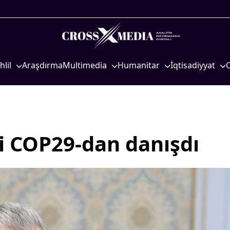
hlil
Araşdırma
Multimedia
Humanitar
İqtisadiyyat
iyasi
Foto
Elm və təhsil
İqtisadi xəbərlər
eosiyasi
Video
Mədəniyyət
Energetika
qtisadi
İnfoqrafika
Diaspor
Neft-qaz
osioloji
Podcast
Yüksəliş hekayəsi
Əmək və sosial si
i COP29-dan danışdı
Mədəniyyətimizin Zəfəri
Kənd təsərrüfatı
Zəfər Diasporu
Hərbi sənaye
Səhiyyə
Telekommunikasiy
nəqliyyat
Ailə və uşaq
COP29
Turizm