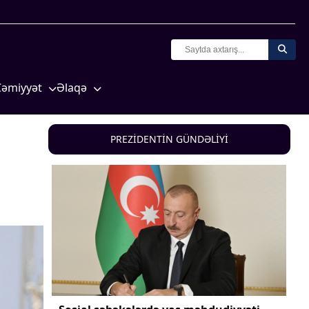
Cəmiyyət
Əlaqə
Crossmedia.az - 1 yaş
Missiyamız
Siyasət
PREZİDENTİN GÜNDƏLİYİ
Məhkəmə və hüquq
yasət
Ekologiya
Zəfər - 5
Gənclər və İdman
a və
Media və QHT
Hadisə
Sağlamlıq