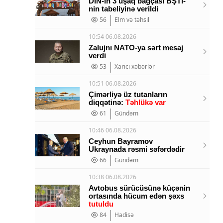
DİN-in 3 uşaq bağçası BŞTİ-
nin tabeliyinə verildi
56
Elm və təhsil
10:54 06.08.2026
Zalujnı NATO-ya sərt mesaj
verdi
53
Xarici xəbərlər
10:51 06.08.2026
Çimərliyə üz tutanların
diqqətinə:
Təhlükə var
61
Gündəm
10:46 06.08.2026
Ceyhun Bayramov
Ukraynada rəsmi səfərdədir
66
Gündəm
10:38 06.08.2026
Avtobus sürücüsünə küçənin
ortasında hücum edən şəxs
tutuldu
84
Hadisə