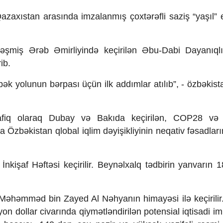
xıstan arasında imzalanmış çoxtərəfli saziş “yaşıl” e
əşmiş Ərəb Əmirliyində keçirilən Əbu-Dabi Dayanıqlı
ib.
pək yolunun bərpası üçün ilk addımlar atılıb”, - özbəkista
afiq olaraq Dubay və Bakıda keçirilən, COP28 v
 Özbəkistan qlobal iqlim dəyişikliyinin neqativ fəsadları
kişaf Həftəsi keçirilir. Beynəlxalq tədbirin yanvarın 1
 Məhəmməd bin Zayed Al Nəhyanın himayəsi ilə keçirilir.
lyon dollar civarında qiymətləndirilən potensial iqtisadi i