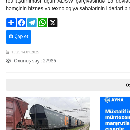
reallaşdırılması üçün ADSW çərçivəsində 13 dövlət 
Texnologiya
həmçinin biznes və texnologiya sahələrinin liderləri bi
Mətbuat-150
Əlaqə
Share
Facebook
Telegram
WhatsApp
X
Missiyamız
🖨 Çap et
15:25 14.01.2025
Oxunuş sayı: 27986
O