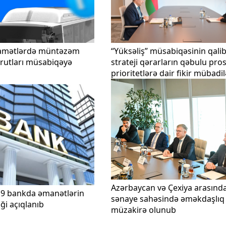
iqamətlərdə müntəzəm
“Yüksəliş” müsabiqəsinin qalibl
rutları müsabiqəyə
strateji qərarların qəbulu pro
prioritetlərə dair fikir mübadil
aparılıb
Azərbaycan və Çexiya arasında
19 bankda əmanətlərin
sənaye sahəsində əməkdaşlıq
i açıqlanıb
müzakirə olunub