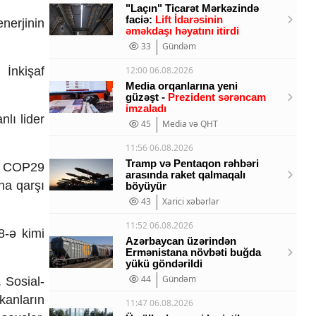
"Laçın" Ticarət Mərkəzində
faciə:
Lift İdarəsinin
nerjinin
əməkdaşı həyatını itirdi
33
Gündəm
 İnkişaf
12:00 06.08.2026
Media orqanlarına yeni
güzəşt -
Prezident sərəncam
imzaladı
nlı lider
45
Media və QHT
11:56 06.08.2026
Tramp və Pentaqon rəhbəri
ə COP29
arasında raket qalmaqalı
na qarşı
böyüyür
43
Xarici xəbərlər
11:52 06.08.2026
8-ə kimi
Azərbaycan üzərindən
Ermənistana növbəti buğda
yükü göndərildi
44
Gündəm
 Sosial-
mkanların
11:47 06.08.2026